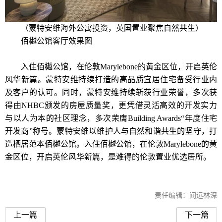
（蒙特安维海外公寓投资，英国置业聚焦自然共生）
佰樾公馆客厅效果图
入住佰樾公馆，在伦敦Marylebone的黄金区位，开启英伦
风华新篇。蒙特安维持续打造的高品质宜居住宅备受行业内
及客户的认可。同时，蒙特安维持续斩获行业荣誉，多次获
得由NHBC颁发的房屋质量奖，更凭借灵活高效的开发实力
与以人为本的社区理念，多次荣膺Building Awards“年度住宅
开发商”称号。蒙特安维以维护人与自然和谐共生的坚守，打
造栖居范本佰樾公馆。入住佰樾公馆，在伦敦Marylebone的黄
金区位，开启英伦风华新篇，是难得的伦敦置业优选居所。
责任编辑：闻远林深
上一篇
下一篇