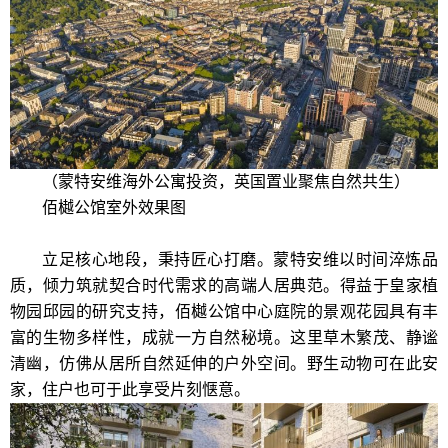
（蒙特安维海外公寓投资，英国置业聚焦自然共生）
佰樾公馆室外效果图
立足核心地段，秉持匠心打磨。蒙特安维以时间淬炼品
质，倾力筑就契合时代需求的高端人居典范。得益于皇家植
物园邱园的研究支持，佰樾公馆中心庭院的景观花园具有丰
富的生物多样性，成就一方自然秘境。这里草木繁茂、静谧
清幽，仿佛从居所自然延伸的户外空间。野生动物可在此安
家，住户也可于此享受片刻惬意。