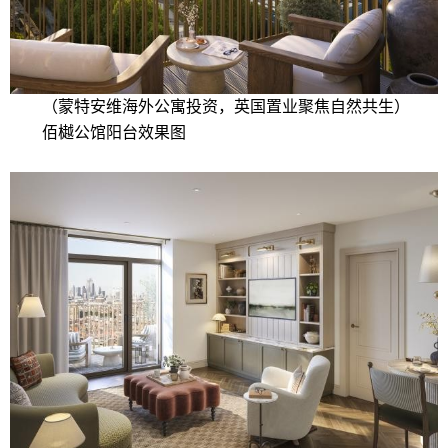
（蒙特安维海外公寓投资，英国置业聚焦自然共生）
佰樾公馆阳台效果图