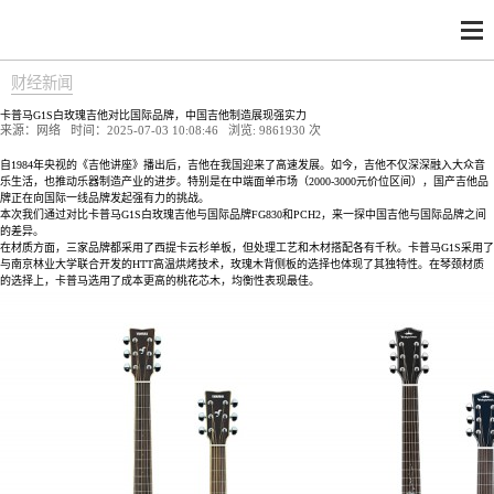
财经新闻
卡普马G1S白玫瑰吉他对比国际品牌，中国吉他制造展现强实力
来源：网络 时间：2025-07-03 10:08:46 浏览:
9861930 次
自1984年央视的《吉他讲座》播出后，吉他在我国迎来了高速发展。如今，吉他不仅深深融入大众音
乐生活，也推动乐器制造产业的进步。特别是在中端面单市场（2000-3000元价位区间），国产吉他品
牌正在向国际一线品牌发起强有力的挑战。
本次我们通过对比卡普马G1S白玫瑰吉他与国际品牌FG830和PCH2，来一探中国吉他与国际品牌之间
的差异。
在材质方面，三家品牌都采用了西提卡云杉单板，但处理工艺和木材搭配各有千秋。卡普马G1S采用了
与南京林业大学联合开发的HTT高温烘烤技术，玫瑰木背侧板的选择也体现了其独特性。在琴颈材质
的选择上，卡普马选用了成本更高的桃花芯木，均衡性表现最佳。