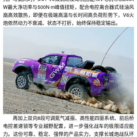
W最大净功率与500N·m峰值扭矩，配合电控离合器式硅油风
扇高效散热，即便在极端高温与长时间高负荷形势下，V6火
炮依然动力不衰减、状态不打折，始终保持稳定输出。
再加上双向8段可调氮气减振、高性能四驱系统、前后桥
电控差速锁等专业越野配置，进一步强化战车的极限适应能
力。这份可靠、稳定、强悍的产品实力，支撑长城炮战队环