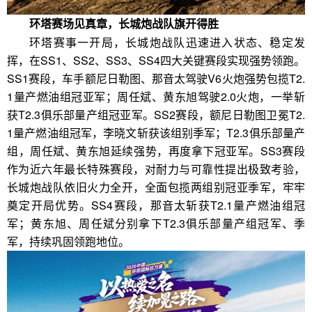
环塔赛场见真章，长城炮战队旗开得胜
环塔赛事一开局，长城炮战队迅速进入状态、稳定发
挥，在SS1、SS2、SS3、SS4四大关键赛段实现强势领跑。
SS1赛段，车手额尼日勒图、那音太驾驶V6火炮强势包揽T2.
1量产燃油组冠亚军；周任斌、黄东旭驾驶2.0火炮，一举斩
获T2.3俱乐部量产组冠亚军。SS2赛段，额尼日勒图卫冕T2.
1量产燃油组冠军，李晓文斩获该组别季军；T2.3俱乐部量产
组，周任斌、黄东旭延续强势，再度拿下冠亚军。SS3赛段
作为近六年最长特殊赛段，对耐力与可靠性提出极致考验，
长城炮战队依旧火力全开，全面包揽两组别冠亚季军，牢牢
奠定开局优势。SS4赛段，那音太斩获T2.1量产燃油组冠
军；黄东旭、周任斌分别拿下T2.3俱乐部量产组冠军、季
军，持续巩固领跑地位。