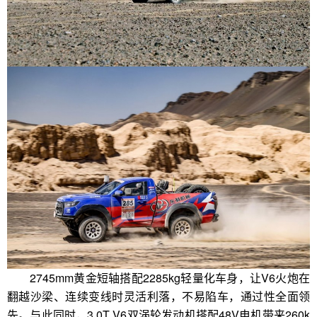
2745mm黄金短轴搭配2285kg轻量化车身，让V6火炮在
翻越沙梁、连续变线时灵活利落，不易陷车，通过性全面领
先。与此同时，3.0T V6双涡轮发动机搭配48V电机带来260k