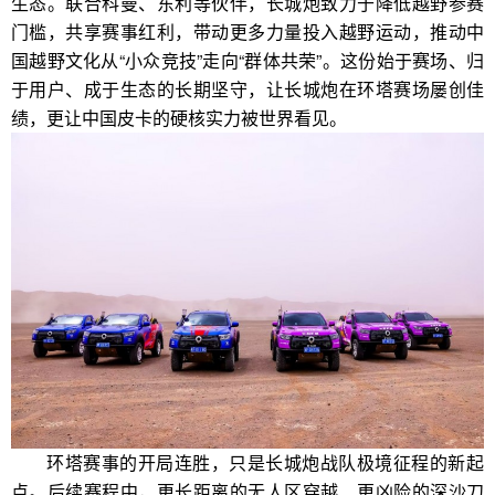
生态。联合科曼、东利等伙伴，长城炮致力于降低越野参赛
门槛，共享赛事红利，带动更多力量投入越野运动，推动中
国越野文化从“小众竞技”走向“群体共荣”。这份始于赛场、归
于用户、成于生态的长期坚守，让长城炮在环塔赛场屡创佳
绩，更让中国皮卡的硬核实力被世界看见。
环塔赛事的开局连胜，只是长城炮战队极境征程的新起
点。后续赛程中，更长距离的无人区穿越、更凶险的深沙刀