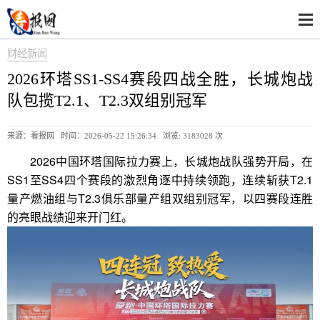
财经新闻
2026环塔SS1-SS4赛段四战全胜，长城炮战
队包揽T2.1、T2.3双组别冠军
来源：看报网 时间：2026-05-22 15:26:34 浏览:
3183028 次
2026中国环塔国际拉力赛上，长城炮战队强势开局，在
SS1至SS4四个赛段的激烈角逐中持续领跑，连续斩获T2.1
量产燃油组与T2.3俱乐部量产组双组别冠军，以四赛段连胜
的亮眼战绩迎来开门红。