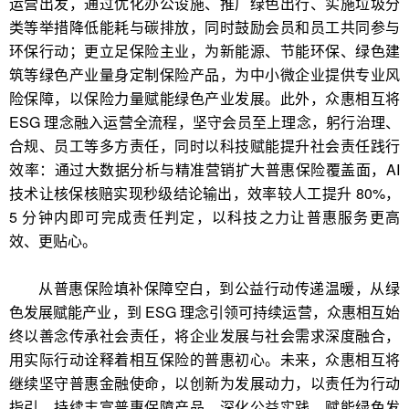
运营出发，通过优化办公设施、推广绿色出行、实施垃圾分
类等举措降低能耗与碳排放，同时鼓励会员和员工共同参与
环保行动；更立足保险主业，为新能源、节能环保、绿色建
筑等绿色产业量身定制保险产品，为中小微企业提供专业风
险保障，以保险力量赋能绿色产业发展。此外，众惠相互将
ESG 理念融入运营全流程，坚守会员至上理念，躬行治理、
合规、员工等多方责任，同时以科技赋能提升社会责任践行
效率：通过大数据分析与精准营销扩大普惠保险覆盖面，AI
技术让核保核赔实现秒级结论输出，效率较人工提升 80%，
5 分钟内即可完成责任判定，以科技之力让普惠服务更高
效、更贴心。
从普惠保险填补保障空白，到公益行动传递温暖，从绿
色发展赋能产业，到 ESG 理念引领可持续运营，众惠相互始
终以善念传承社会责任，将企业发展与社会需求深度融合，
用实际行动诠释着相互保险的普惠初心。未来，众惠相互将
继续坚守普惠金融使命，以创新为发展动力，以责任为行动
指引，持续丰富普惠保障产品、深化公益实践、赋能绿色发