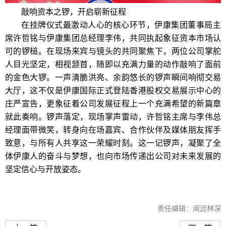
敲响资本之锣，开启崭新征程
在挂牌仪式最激动人心的核心环节，伊康集团董事局主
席许哲铭与伊康集团总经理李伟，共同执起象征资本市场认
可的锣槌。在现场来宾与镜头的共同聚焦下，两位公司掌舵
人目光坚定，相视颔首，随即以充满力量的动作敲响了面前
的金色大锣。一声清脆洪亮、余韵悠长的锣声瞬间响彻交易
大厅，这不仅是伊康国际正式登陆香港股权交易展示中心的
庄严宣告，更象征着公司发展征程上一个充满希望的新篇章
就此奏响。锣声落定，现场掌声雷动，许哲铭主席与李伟总
经理面带微笑，转身向在场嘉宾、合作伙伴及媒体朋友挥手
致意，与所有人共享这一荣耀时刻。这一记锣声，凝聚了全
体伊康人的奋斗与梦想，也向市场传递出公司对未来发展的
坚定信心与开放姿态。
责任编辑：闻远林深