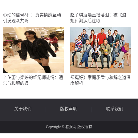
心动的信号8》：真实情感互动
赵子琪凌晨直播落泪：被《浪
引发观众共鸣
姐》淘汰后连取
辛芷蕾与梁婷的经纪师徒情：遗
都挺好》家庭矛盾与和解之道深
忘与和解的娱
度解析
关于我们
版权声明
联系我们
Copyright © 看报网 版权所有