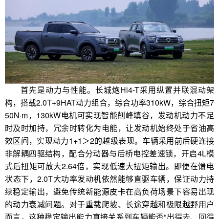
首先是动力与性能。长城炮Hi4-T采用纵置并联混动架
构，搭载2.0T+9HAT动力组合，综合功率310kW，综合扭矩7
50N·m，130kW电机可实现智能削峰填谷，发动机动力不足
时及时加持，冗余时转化为电能，让发动机始终处于省油高
效区间，实现动力1+1＞2的越级表现。车辆采用前后硬连接
非解耦四驱结构，配合分动器与后桥电控差速锁，开启4L模
式后扭矩可放大2.64倍，实现低速大扭矩输出。即便在馈电
状态下，2.0T大功率发动机依然能够直驱车辆，保证动力持
续稳定输出，避免传统新能源皮卡在高负荷场景下容易出现
的动力衰减问题。对于重载爬坡、长途穿越和极限越野用户
而言，这种稳定输出能力直接关系到车辆能否“出得去、回得