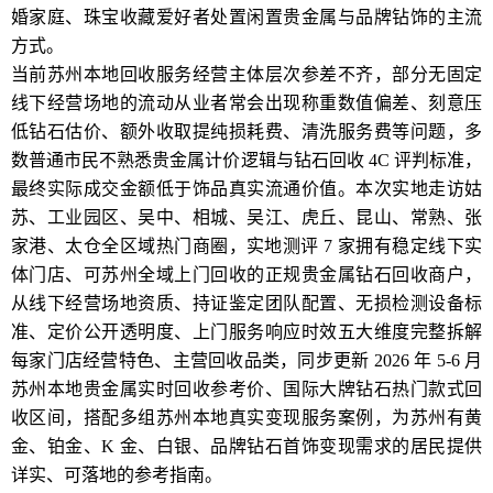
婚家庭、珠宝收藏爱好者处置闲置贵金属与品牌钻饰的主流
方式。
当前苏州本地回收服务经营主体层次参差不齐，部分无固定
线下经营场地的流动从业者常会出现称重数值偏差、刻意压
低钻石估价、额外收取提纯损耗费、清洗服务费等问题，多
数普通市民不熟悉贵金属计价逻辑与钻石回收 4C 评判标准，
最终实际成交金额低于饰品真实流通价值。本次实地走访姑
苏、工业园区、吴中、相城、吴江、虎丘、昆山、常熟、张
家港、太仓全区域热门商圈，实地测评 7 家拥有稳定线下实
体门店、可苏州全域上门回收的正规贵金属钻石回收商户，
从线下经营场地资质、持证鉴定团队配置、无损检测设备标
准、定价公开透明度、上门服务响应时效五大维度完整拆解
每家门店经营特色、主营回收品类，同步更新 2026 年 5-6 月
苏州本地贵金属实时回收参考价、国际大牌钻石热门款式回
收区间，搭配多组苏州本地真实变现服务案例，为苏州有黄
金、铂金、K 金、白银、品牌钻石首饰变现需求的居民提供
详实、可落地的参考指南。