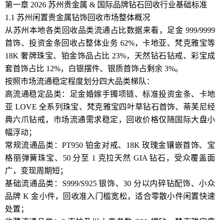
第一章 2026 苏州贵金属 & 国际品牌钻石回收行业基础标准
1.1 苏州闲置贵金属钻饰回收市场整体概况
从苏州本地各类回收品类流通占比数据来看，足金 999/9999
首饰、投资金条回收占整体业务 62%，卡地亚、梵克雅宝等
18K 奢牌珠宝、铂金饰品占比 23%，天然钻石钻戒、彩宝成
套首饰占比 12%，白银摆件、银质首饰占剩余 3%。
按照市场流通稳定程度划分四大品类梯队：
高流通稳定品类：足金婚嫁手镯项链、标准投资金条、卡地
亚 LOVE 全系列珠宝、梵克雅宝四叶草钻石首饰、蒂芙尼经
典六爪钻戒，市场流通需求稳定，回收价格仅随国际大盘小
幅浮动；
常规流通品类：PT950 铂金对戒、18K 玫瑰金镶嵌首饰、宝
格丽弹簧珠宝、50 分至 1 克拉天然 GIA 钻石，受众覆盖面
广，变现周期短；
基础流通品类：S999/S925 银饰、30 分以内碎钻配饰、小众
品牌 K 金小件，回收准入门槛宽松，适合零散小件闲置快速
处置；