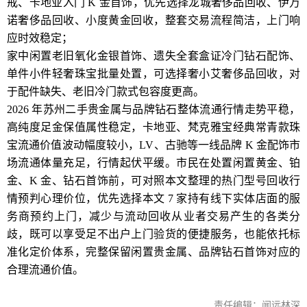
戒、卡地亚入门 K 金首饰，优先选择龙城奢侈品回收、伊万
诺奢侈品回收、小度黄金回收，整套交易流程简洁，上门响
应时效稳定；
家中闲置老旧氧化金银首饰、遗失全套盒证冷门钻石配饰、
单件小件轻奢珠宝批量处置，可选择奢小艾奢侈品回收，对
于配件缺失、老旧冷门款式包容度更高。
2026 年苏州二手贵金属与品牌钻石整体流通行情走势平稳，
高纯度足金保值属性稳定，卡地亚、梵克雅宝经典常青款珠
宝流通价值波动幅度较小，LV、古驰等一线品牌 K 金配饰市
场流通体量充足，行情起伏平缓。市民在处置闲置黄金、铂
金、K 金、钻石首饰前，可对照本文整理的热门型号回收行
情预判心理价位，优先选择本文 7 家持有线下实体店面的服
务商预约上门，减少与流动回收从业者交易产生的各类分
歧，既可以享受足不出户上门验货的便捷服务，也能依托标
准化定价体系，完整保留闲置贵金属、品牌钻石首饰对应的
合理流通价值。
责任编辑：闻远林深