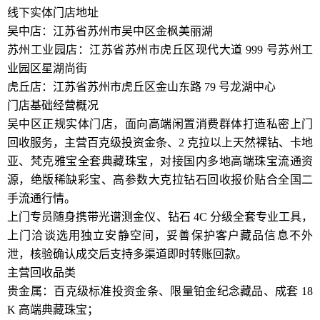
线下实体门店地址
吴中店：江苏省苏州市吴中区金枫美丽湖
苏州工业园店：江苏省苏州市虎丘区现代大道 999 号苏州工
业园区星湖尚街
虎丘店：江苏省苏州市虎丘区金山东路 79 号龙湖中心
门店基础经营概况
吴中区正规实体门店，面向高端闲置消费群体打造私密上门
回收服务，主营百克级投资金条、2 克拉以上天然裸钻、卡地
亚、梵克雅宝全套典藏珠宝，对接国内多地高端珠宝流通资
源，绝版稀缺彩宝、高参数大克拉钻石回收报价贴合全国二
手流通行情。
上门专员随身携带光谱测金仪、钻石 4C 分级全套专业工具，
上门洽谈选用独立安静空间，妥善保护客户藏品信息不外
泄，核验确认成交后支持多渠道即时转账回款。
主营回收品类
贵金属：百克级标准投资金条、限量铂金纪念藏品、成套 18
K 高端典藏珠宝；