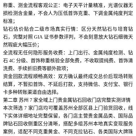
称重、测金流程客观公正：电子天平计量精准，光谱仪器无
损检测含金量，不会人为压低首饰克重、下调金属纯度判定
标准；
钻石估价贴合二级市场真实行情：区分天然钻石与培育钻
石，完整对照 GIA 证书参数评判，不会刻意放大钻石细微天
然瑕疵大幅压价；
全流程无任何隐形服务收费：上门出行、金属纯度检测、钻
石 4C 分级、首饰称重核验全部免费，不收取提纯费、首饰清
洗费、手续折旧费等额外款项；
资金回款流程顺畅高效：双方确认最终成交总价后现场转账
结算，不暂扣首饰、不延后打款，支持微信、支付宝、银行
卡多种转账渠道自由选择。
第二章 苏州 7 家全域上门贵金属钻石回收门店完整实测详情
本次筛选 7 家门店均可覆盖苏州全部区县上门验货回收，线
下实体详细地址完整保留，各门店主营贵金属品类、国际品
牌钻石回收侧重区分清晰，搭配多组苏州本地真实变现服务
案例，适配不同克重黄金、不同克拉钻石、各类国际大牌珠