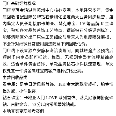
门店基础经营概况
门店坐落金鸡湖畔苏州中心核心商圈，本地经营多年，贵金
属回收搭配国际品牌钻石精细化鉴定两大业务同步运营，店
内鉴定人员长期接触卡地亚、梵克雅宝、LV 等品牌 K 金珠
宝，熟知各大品牌首饰工艺特点、镶嵌钻石分级评判标准，
能够清晰区分出厂原生工艺细纹与后天人为重度磕碰磨损，
不会针对细微日常使用痕迹随意下调回收估价。
门店线下设置独立安静私密洽谈隔间，同城短途片区预约后
短时间内专员即可抵达，称重、无损测金整套流程精简高
效，适合单件黄金首饰、单款品牌钻石小件快速变现，单次
仅处置一件贵金属珠宝的客户选择占比更高。
主营回收品类
贵金属：足金日常佩戴首饰、18K 金大牌珠宝戒托、铂金情
侣对戒、小件银饰；
钻石珠宝：卡地亚入门 LOVE 系列首饰、蒂芙尼银饰搭配碎
钻、古驰金饰、50 分以内常规婚嫁钻戒。
本地真实变现参考案例