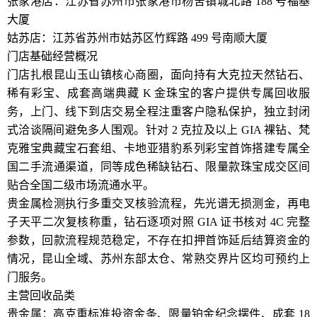
张家港店：江苏省苏州市张家港市杨舍镇城北路 188 号福基
大厦
姑苏店：江苏省苏州市姑苏区竹辉路 499 号南顺大厦
门店基础经营概况
门店扎根昆山玉山镇核心商圈，面向持有大克拉天然钻石、
稀有彩宝、成套高端典藏 K 金珠宝的客户提供专属回收服
务，上门、线下到店交易全程注重客户隐私保护，独立封闭
式洽谈隔间避免多人围观。针对 2 克拉及以上 GIA 裸钻、梵
克雅宝典藏宝石套组、卡地亚猎豹系列彩宝首饰搭建专属全
国二手流通渠道，同等成色稀缺钻石、限量款珠宝成交区间
贴合全国二级市场流通水平。
贵金属检测执行多重交叉核验流程，先光谱无损测金，再电
子天平二次复核称重，钻石逐项对照 GIA 证书核对 4C 完整
参数，回款流程规范稳定，不存在扣押首饰延后结算资金的
情况，昆山全域、苏州东部太仓、常熟交界片区均可预约上
门服务。
主营回收品类
贵金属：高克重标准投资金条、限量铂金纪念摆件、成套 18