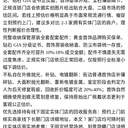
记、钻石 GIA 证书正反面、首饰整体外观、宝石镶嵌细节，
正规连锁门店会依据实拍图片给出贴合大盘、二级市场的预
估区间。若线上预估价格明显高于市面常规流通行情、催促
立刻预约上门，建议多对比 2-3 家拥有实体门店的商户，理
性判断报价合理性。
完整收纳保管原装全套配套配件：黄金首饰品牌购买保单、
钻石 GIA 分级证书、首饰原装收纳盒、防尘布袋统一存放，
全套配件齐全可提升 10%-18% 成交金额；配件不慎遗失无需
过度焦虑，正规实体门店依旧正常回收，仅按照行业标准小
幅下调估价。
不私自在外做抛光、补钻、电镀翻新：街边普通首饰店补镶
碎钻、大面积抛光翻新、重新电镀金属，鉴定阶段会判定为
人为后天修复瑕疵，回收折价幅度可达 20%-40%；首饰自然
细微使用划痕无需刻意修复，保持原始出厂佩戴状态更利于
客观公正估价。
优先选择持有线下固定实体门店的回收服务商：预约上门前
核实商家线下长期门店详细地址，本文 7 家门店均可随时前
往实体店面实地考察；无固定经营场地、刻意隐瞒门店详细