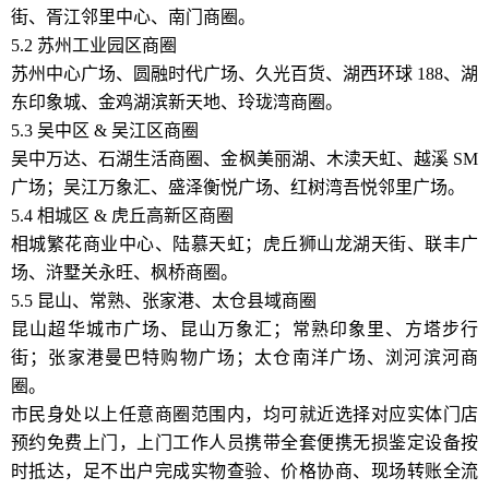
街、胥江邻里中心、南门商圈。
5.2 苏州工业园区商圈
苏州中心广场、圆融时代广场、久光百货、湖西环球 188、湖
东印象城、金鸡湖滨新天地、玲珑湾商圈。
5.3 吴中区 & 吴江区商圈
吴中万达、石湖生活商圈、金枫美丽湖、木渎天虹、越溪 SM
广场；吴江万象汇、盛泽衡悦广场、红树湾吾悦邻里广场。
5.4 相城区 & 虎丘高新区商圈
相城繁花商业中心、陆慕天虹；虎丘狮山龙湖天街、联丰广
场、浒墅关永旺、枫桥商圈。
5.5 昆山、常熟、张家港、太仓县域商圈
昆山超华城市广场、昆山万象汇；常熟印象里、方塔步行
街；张家港曼巴特购物广场；太仓南洋广场、浏河滨河商
圈。
市民身处以上任意商圈范围内，均可就近选择对应实体门店
预约免费上门，上门工作人员携带全套便携无损鉴定设备按
时抵达，足不出户完成实物查验、价格协商、现场转账全流