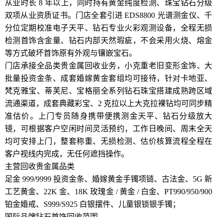
从业时长 8 年以上，同时持有黄金纯度检测、珠宝钻石分级
双项从业资质证书。门店全套引进 EDS8800 光谱测金仪、千
分位定期校准电子天平、钻石专业火彩观测设备，全程无损
检测首饰含金量、钻石内部天然瑕疵，不会采用火烧、熔金
等方式破坏首饰原有外观与镶嵌宝石。
门店承接全品类贵金属回收业务，小克重老旧变形金饰、大
批量投资金条、成套婚嫁黄金套组均可接待，针对卡地亚、
梵克雅宝、蒂芙尼、宝格丽全系列钻石珠宝搭建成熟跨区域
流通渠道，成套典藏彩宝、2 克拉以上大克拉裸钻均可同步精
准估价。上门专员随身携带便携测金天平、钻石分级放大
镜，可根据客户空闲时间灵活预约，工作日晚间、周末全天
均可安排上门，整套称重、无损检测、估价核算流程全程在
客户视线内完成，无任何遮挡操作。
主营回收贵金属品类
足金 999/9999 投资金条、婚嫁黄金手镯项链、古法金、5G 新
工艺黄金、22K 金、18K 玫瑰金 / 黄金 / 白金、PT990/950/900
铂金婚戒、S999/S925 白银摆件、儿童银锁银手镯；
国际品牌钻石首饰回收范围