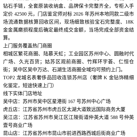
钻石手链，全套原装收纳盒、品牌保卡完整齐全，专柜入手
定价 42500 元，门店鉴定师对标 2026 年苏州本地同款二级市
场流通数据核算回收区间，现场细致核验宝石完整度、18K
金金属磨损程度后确定最终成交金额，当场完成全部资金结
算。
上门服务覆盖热门商圈
相城区繁花商圈、陆慕天虹；工业园区苏州中心、圆融时代
广场、久光百货；姑苏区观前商圈、竹辉环宇荟、仁恒仓
街；吴中区吴中万达、石湖生活商圈全域均可预约上门。
TOP2 龙城名表奢侈品回收连锁苏州店（奢牌 K 金钻饰精细
化鉴定，短途快速上门）
线下实体门店地址
吴中店：苏州市吴中区星港街 167 号苏州中心广场
虎丘店：江苏省苏州市虎丘区太湖大道致远国际商务大厦
吴江店：江苏省苏州市吴江区江陵街道仲英大道 588 号仲英
壹号商业广场
昆山店：江苏省苏州市昆山市前进西路西城后街商业广场