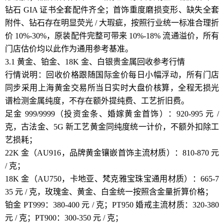
钻石 GIA 证书全套配件齐全；首饰重度磨损变形、缺失全套
附件、钻石存在明显荧光 / 大瑕疵，按照行业统一标准合理折
价 10%-30%，原装配件完整可带来 10%-18% 流通溢价，所有
门店估价均以此作为通用参考基准。
3.1 黄金、铂金、18K 金、白银贵金属回收参考行情
行情说明：回收价格跟随国际金价每日小幅浮动，所有门店
同步采用上海黄金交易所当日实时大盘价核算，全程无损光
谱检测金属纯度，不存在额外提纯费、工艺折旧费。
足金 999/9999（投资金条、婚嫁黄金首饰）：920-995 元 /
克，古法金、5G 新工艺黄金同纯度统一计价，不额外扣除工
艺损耗；
22K 金（AU916，品牌黄金镶嵌首饰主流材质）：810-870 元
/ 克；
18K 金（AU750，卡地亚、梵克雅宝珠宝通用材质）：665-7
35 元 / 克，玫瑰金、黄金、白金统一按照含金量折算价格；
铂金 PT999：380-400 元 / 克；PT950 婚戒主流材质：320-380
元 / 克；PT900：300-350 元 / 克；