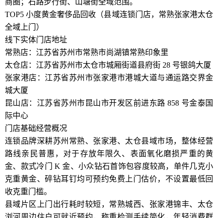
商圈；石路步行街、山塘街全域范围。
TOP5 小度黄金奢侈品回收（县域连锁门店，常熟张家港太仓
全域上门）
线下实体门店地址
常熟店：江苏省苏州市常熟市尚湖镇常熟印象里
太仓店：江苏省苏州市太仓市城厢街道县府街 28 号银鸽大厦
张家港店：江苏省苏州市张家港市港城大道与通运路交界金
城大厦
昆山店：江苏省苏州市昆山市开发区前进东路 858 号金泰国
际中心
门店基础经营概况
连锁品牌深耕苏州常熟、张家港、太仓县域市场，整体经营
路线亲民普惠，对于存放年限久、表面氧化磨损严重的黄
金、款式冷门 K 金、小众钻石首饰包容度较高，单件几克小
克重黄金、碎钻耳钉均可预约免费上门估价，不设置最低回
收克重门槛。
县域片区上门出行耗时较短，常熟城西、张家港锦丰、太仓
浏河周边住户可就近预约，称重检测手续简化，年轻消费群