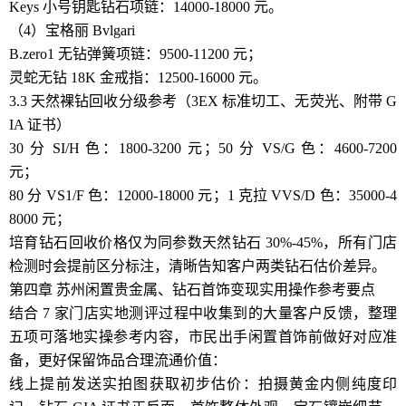
Keys 小号钥匙钻石项链：14000-18000 元。
（4）宝格丽 Bvlgari
B.zero1 无钻弹簧项链：9500-11200 元；
灵蛇无钻 18K 金戒指：12500-16000 元。
3.3 天然裸钻回收分级参考（3EX 标准切工、无荧光、附带 G
IA 证书）
30 分 SI/H 色：1800-3200 元；50 分 VS/G 色：4600-7200
元；
80 分 VS1/F 色：12000-18000 元；1 克拉 VVS/D 色：35000-4
8000 元；
培育钻石回收价格仅为同参数天然钻石 30%-45%，所有门店
检测时会提前区分标注，清晰告知客户两类钻石估价差异。
第四章 苏州闲置贵金属、钻石首饰变现实用操作参考要点
结合 7 家门店实地测评过程中收集到的大量客户反馈，整理
五项可落地实操参考内容，市民出手闲置首饰前做好对应准
备，更好保留饰品合理流通价值：
线上提前发送实拍图获取初步估价：拍摄黄金内侧纯度印