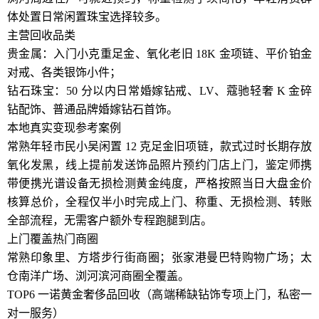
体处置日常闲置珠宝选择较多。
主营回收品类
贵金属：入门小克重足金、氧化老旧 18K 金项链、平价铂金
对戒、各类银饰小件；
钻石珠宝：50 分以内日常婚嫁钻戒、LV、蔻驰轻奢 K 金碎
钻配饰、普通品牌婚嫁钻石首饰。
本地真实变现参考案例
常熟年轻市民小吴闲置 12 克足金旧项链，款式过时长期存放
氧化发黑，线上提前发送饰品照片预约门店上门，鉴定师携
带便携光谱设备无损检测黄金纯度，严格按照当日大盘金价
核算总价，全程仅半小时完成上门、称重、无损检测、转账
全部流程，无需客户额外专程跑腿到店。
上门覆盖热门商圈
常熟印象里、方塔步行街商圈；张家港曼巴特购物广场；太
仓南洋广场、浏河滨河商圈全覆盖。
TOP6 一诺黄金奢侈品回收（高端稀缺钻饰专项上门，私密一
对一服务）