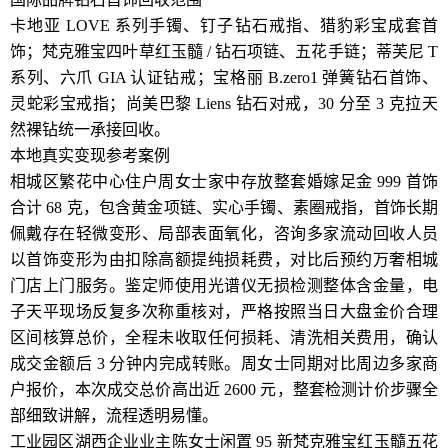
卡地亚 LOVE 系列手镯、钉子钻石戒指、猎豹彩宝成套首
饰；梵克雅宝四叶草红玉髓 / 钻石项链、五花手链；蒂芙尼 T
系列、六爪 GIA 认证钻戒；宝格丽 B.zero1 弹簧钻石首饰、
灵蛇彩宝戒指；尚美巴黎 Liens 钻石对戒，30 分至 3 克拉天
然裸钻统一承接回收。
本地真实变现参考案例
相城区繁花中心住户周女士家中存放整套婚嫁足金 999 首饰
合计 68 克，包含黄金项链、实心手镯、素圈戒指，首饰长期
佩戴存在轻微变形、局部表面氧化，咨询多家流动回收人员
以首饰变形为由扣除高额提纯损耗费，对比后预约万奢相城
门店上门服务。鉴定师使用光谱仪无损检测整体含金量，电
子天平现场反复多次称重核对，严格按照当日大盘金价合理
区间核算总价，全程未收取任何损耗、清洗相关费用，确认
成交金额后 3 分钟内完成转账。周女士同期对比周边多家商
户报价，本次成交总价高出近 2600 元，整套检测计价步骤全
部细致讲解，流程透明易懂。
工业园区湖西企业业主陈女士闲置 95 新梵克雅宝红玉髓五花