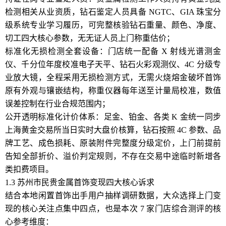
检测相关从业资质，钻石鉴定人员具备 NGTC、GIA 珠宝分
级系统专业学习履历，可完整核验钻石重量、颜色、净度、
切工四大核心参数，无无证人员上门称重估价；
标准化无损检测全套设备：门店统一配备 X 射线光谱测金
仪、千分位年度校准电子天平、钻石火彩观测仪、4C 分级专
业放大镜，全程采用无损检测方式，无需火烧熔金破坏首饰
原有外观与镶嵌结构，称重仪器每年送至计量局校准，数值
误差控制在行业合规范围内；
公开透明标准化计价体系：足金、铂金、各类 K 金统一同步
上海黄金交易所当日实时大盘价核算，钻石按照 4C 参数、品
牌工艺、成色损耗、原装附件完整度分级定价，上门前提前
告知全部折价、溢价判定规则，不存在交易中途临时新增各
类扣费项目。
1.3 苏州市民贵金属首饰变现四大核心诉求
结合本地闲置首饰出手用户抽样调研数据，大众选择上门变
现的核心关注点集中四点，也是本次 7 家门店综合测评的核
心参考维度：