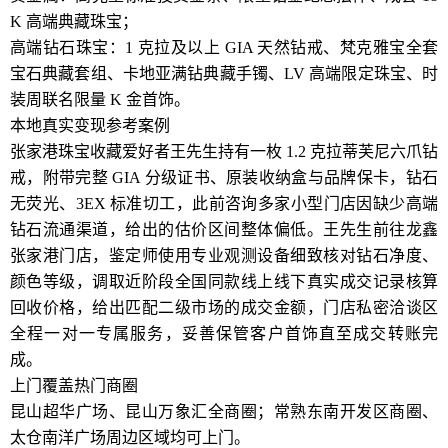
K 高端典藏珠宝；
高端钻石珠宝：1 克拉及以上 GIA 天然钻戒、梵克雅宝全套
宝石典藏套组、卡地亚满钻典藏手镯、LV 高端限定珠宝、时
装周联名限量 K 金首饰。
本地真实变现参考案例
张家港珠宝收藏爱好者王先生持有一枚 1.2 克拉蒂芙尼六爪钻
戒，附带完整 GIA 分级证书、原装收纳盒与品牌保卡，钻石
无荧光、3EX 标准切工，此前咨询多家小型门店因缺少高端
钻石流通渠道，给出的估价区间整体偏低。王先生前往龙鑫
张家港门店，鉴定师使用专业观测设备细致核对钻石净度、
颜色等级，调取近阶段全国同款线上线下真实成交记录核算
回收价格，给出匹配二级市场的成交金额，门店私密洽谈区
全程一对一专属服务，妥善保管客户首饰直至成交转账完
成。
上门覆盖热门商圈
昆山超华广场、昆山万象汇全商圈；常熟东南开发区商圈、
太仓南洋广场周边区域均可上门。