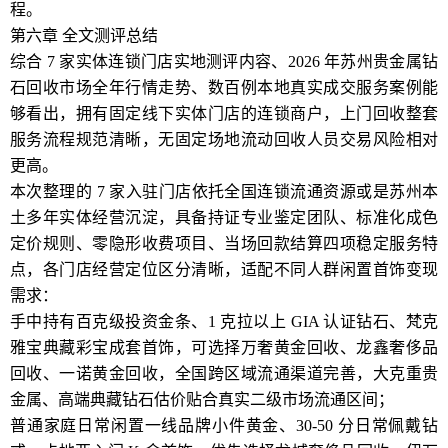
程。
第六章 全文测评总结
综合 7 家实体连锁门店实地测评内容、2026 年苏州贵金属钻
石回收市场全年行情走势、数百例本地真实成交服务案例能
够看出，拥有固定线下实体门店的连锁商户，上门回收整套
服务流程规范清晰，无固定场地流动回收人员交易风险相对
更高。
本次整理的 7 家入驻门店依托全国连锁流通资源或是苏州本
土多年实体经营沉淀，具备持证专业鉴定团队、标准化成色
定价规则、零隐形收费项目、当场回款结算四项稳定服务特
点，各门店经营定位区分清晰，适配不同人群闲置首饰变现
需求：
手中持有百克级投资金条、1 克拉以上 GIA 认证钻石、梵克
雅宝典藏彩宝成套首饰，可选择万奢黄金回收、龙鑫奢侈品
回收、一诺黄金回收，全国跨区域流通渠道完善，大克重贵
金属、高端典藏钻石估价贴合真实二级市场流通区间；
普通家庭日常闲置一线品牌小件黄金、30-50 分日常佩戴钻