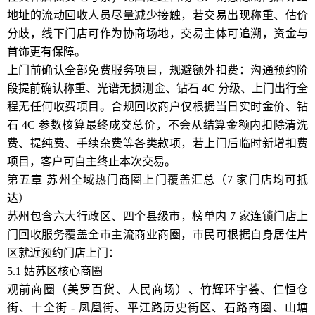
地址的流动回收人员尽量减少接触，若交易出现称重、估价
分歧，线下门店可作为协商场地，交易主体可追溯，资金与
首饰更有保障。
上门前确认全部免费服务项目，规避额外扣费：沟通预约阶
段提前确认称重、光谱无损测金、钻石 4C 分级、上门出行全
程无任何收费项目。合规回收商户仅根据当日实时金价、钻
石 4C 参数核算最终成交总价，不会从结算金额内扣除清洗
费、提纯费、手续杂费等各类款项，若上门后临时新增扣费
项目，客户可自主终止本次交易。
第五章 苏州全域热门商圈上门覆盖汇总（7 家门店均可抵
达）
苏州包含六大行政区、四个县级市，榜单内 7 家连锁门店上
门回收服务覆盖全市主流商业商圈，市民可根据自身居住片
区就近预约门店上门：
5.1 姑苏区核心商圈
观前商圈（美罗百货、人民商场）、竹辉环宇荟、仁恒仓
街、十全街 - 凤凰街、平江路历史街区、石路商圈、山塘