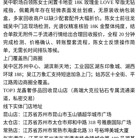
吴中职场白领陈女士闲置卡地亚 18K 玫瑰金 LOVE 窄版无钻
戒指，佩戴两年存在轻微表面发丝划痕，无原装收纳包装
盒，多家回收商户以缺少配套配件大幅折价。陈女士前往龙
城吴中门店现场检测，光谱仪精准核验 18K 金整体纯度，结
合单款无附件二手流通行情给出合理回收报价，全程 20 分钟
完成检测、价格确认、转账整套流程，陈女士反馈操作简
单，无需长时间排队等候。
上门覆盖热门商圈
吴中区苏州中心、湖滨新天地；工业园区湖东印象城、湖西
环球 188；吴江万象汇支持短途加急上门；姑苏区十全街、平
江路周边商圈全覆盖。
TOP3 龙鑫奢侈品回收昆山店（高端大克拉钻石专属流通渠
道，私密交易）
线下实体门店地址
昆山店：江苏省苏州市昆山市玉山镇超华城市广场
太仓店：江苏省苏州市太仓市郑和中路 318 号雅鹿国际广场
常熟店：江苏省苏州市常熟市海虞北路 33 号裕坤美城大厦