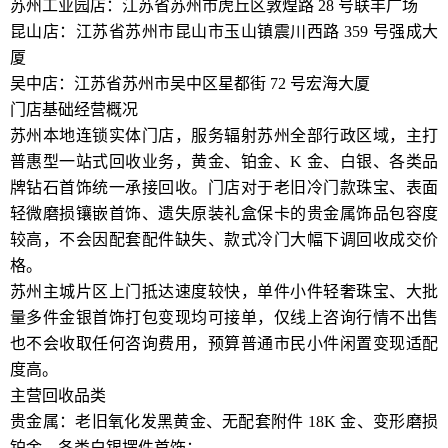
苏州工业园店：江苏省苏州市虎丘区敦煌路 28 号联丰广场
昆山店：江苏省苏州市昆山市玉山镇震川西路 359 号强成大
厦
吴中店：江苏省苏州市吴中区星都街 72 号宏海大厦
门店基础经营概况
苏州本地连锁实体门店，服务辐射苏州全部行政区域，主打
普惠型一站式回收业务，黄金、铂金、K 金、白银、各类品
牌钻石首饰统一承接回收。门店对于老旧冷门款珠宝、表面
轻微磨损镶嵌首饰、遗失原装礼盒保卡的贵金属饰品包容度
较高，不会因配套配件缺失、款式冷门大幅下调回收成交价
格。
苏州主城片区上门抵达速度较快，单件小件轻奢珠宝、大批
量多件金银首饰打包变现均可接单，仅线上咨询行情不出售
也不会收取任何咨询费用，预算普通市民小件闲置变现适配
度高。
主营回收品类
贵金属：老旧氧化发黑黄金、无配套附件 18K 金、变形磨损
铂金、各类白银摆件首饰；