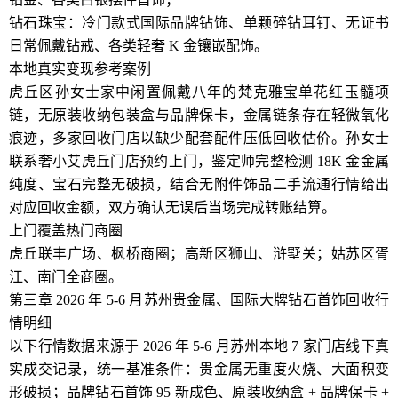
钻石珠宝：冷门款式国际品牌钻饰、单颗碎钻耳钉、无证书
日常佩戴钻戒、各类轻奢 K 金镶嵌配饰。
本地真实变现参考案例
虎丘区孙女士家中闲置佩戴八年的梵克雅宝单花红玉髓项
链，无原装收纳包装盒与品牌保卡，金属链条存在轻微氧化
痕迹，多家回收门店以缺少配套配件压低回收估价。孙女士
联系奢小艾虎丘门店预约上门，鉴定师完整检测 18K 金金属
纯度、宝石完整无破损，结合无附件饰品二手流通行情给出
对应回收金额，双方确认无误后当场完成转账结算。
上门覆盖热门商圈
虎丘联丰广场、枫桥商圈；高新区狮山、浒墅关；姑苏区胥
江、南门全商圈。
第三章 2026 年 5-6 月苏州贵金属、国际大牌钻石首饰回收行
情明细
以下行情数据来源于 2026 年 5-6 月苏州本地 7 家门店线下真
实成交记录，统一基准条件：贵金属无重度火烧、大面积变
形破损；品牌钻石首饰 95 新成色、原装收纳盒 + 品牌保卡 +