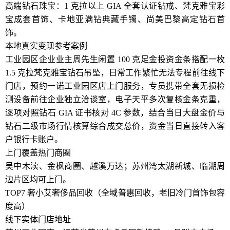
高端钻石珠宝：1 克拉以上 GIA 全套认证钻戒、梵克雅宝彩
宝成套首饰、卡地亚满钻典藏手镯、尚美巴黎高定钻石首
饰。
本地真实变现参考案例
工业园区企业业主周先生闲置 100 克足金投资金条搭配一枚
1.5 克拉梵克雅宝钻石吊坠，日常工作繁忙无法专程前往线下
门店，预约一诺工业园区店上门服务，专员携带全套无损检
测设备前往企业独立洽谈室，电子天平多次复核金条克重，
逐项对照钻石 GIA 证书核对 4C 参数，结合当日大盘金价与
钻石二级市场行情核算综合成交总价，资金当日直接转入客
户银行卡账户。
上门覆盖热门商圈
吴中木渎、金枫商圈、越溪万达；苏州湾太湖新城、临湖周
边片区均可上门。
TOP7 奢小艾奢侈品回收（全域普惠回收，老旧冷门首饰包容
度高）
线下实体门店地址