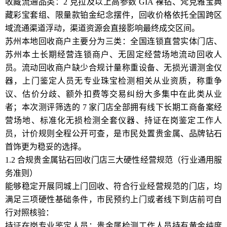
收藏流通品类：2 克拉及以上高参数 GIA 裸钻、梵克雅宝典
藏彩宝套组、限量款铂金纪念摆件，回收价格依托全国跨区
域流通渠道浮动，渠道资源会直接影响最终成交区间。
苏州本地回收商户主要分为三类：全国连锁直营实体门店、
苏州本土长期经营连锁商户、无固定经营场地流动回收人
员。流动回收商户缺少合规计量称重设备、无损光谱测金仪
器，上门鉴定人员无专业珠宝检测相关从业资质，称重争
议、估价分歧、额外扣费等交易纠纷大多集中在此类从业
者；本次测评筛选的 7 家门店全部拥有线下长期工商备案经
营场地、标准化无损检测全套仪器、持证在岗鉴定工作人
员，计价规则全程公开可查，是市民处置贵金属、品牌钻石
首饰更为稳妥的选择。
1.2 合规贵金属钻石回收门店三大硬性经营规范（行业通用服
务准则）
能够稳定开展同城上门回收、符合行业经营规范的门店，均
满足三项硬性基础条件，市民预约上门或者线下到店前可自
行对照核验：
持证在岗专业鉴定人员：贵金属检测工作人员持有黄金纯度