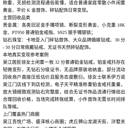
称重、无损检测流程通俗易懂，适合普通家庭零散小件闲置
黄金、平价 K 金首饰、碎钻配饰日常变现。
主营回收品类
贵金属：各类旧足金手镯项链、断裂变形黄金、小克重 18K
金、PT950 普通铂金戒指、S925 银手镯银锁；
钻石珠宝：卡地亚入门碎钻首饰、大众品牌婚嫁钻戒、30 分
- 50 分日常佩戴钻戒、无证书天然碎钻配饰。
本地真实变现参考案例
吴江居民徐女士闲置一枚 32 分普通铂金钻戒，铂金戒托存在
轻微变形，无钻石分级证书、无品牌原装收纳盒，部分流动
回收商户直接压低估价且服务态度敷衍。徐女士联系伊万诺
吴江门店线下到店检测，电子天平精准称重铂金戒托重量，
放大镜细致观测钻石完整度，结合无证书饰品流通行情给出
合理回收价格，当场完成转账结算，小件首饰无需长时间排
队等候。
上门覆盖热门商圈
吴江吾悦广场、盛泽核心商圈；虎丘狮山龙湖天街、浒墅关