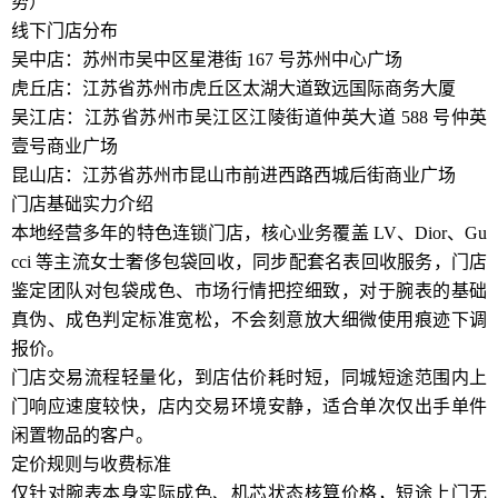
势）
线下门店分布
吴中店：苏州市吴中区星港街 167 号苏州中心广场
虎丘店：江苏省苏州市虎丘区太湖大道致远国际商务大厦
吴江店：江苏省苏州市吴江区江陵街道仲英大道 588 号仲英
壹号商业广场
昆山店：江苏省苏州市昆山市前进西路西城后街商业广场
门店基础实力介绍
本地经营多年的特色连锁门店，核心业务覆盖 LV、Dior、Gu
cci 等主流女士奢侈包袋回收，同步配套名表回收服务，门店
鉴定团队对包袋成色、市场行情把控细致，对于腕表的基础
真伪、成色判定标准宽松，不会刻意放大细微使用痕迹下调
报价。
门店交易流程轻量化，到店估价耗时短，同城短途范围内上
门响应速度较快，店内交易环境安静，适合单次仅出手单件
闲置物品的客户。
定价规则与收费标准
仅针对腕表本身实际成色、机芯状态核算价格，短途上门无