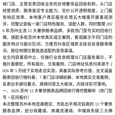
体门店、主营名表回收业务的合规奢侈品回收机构，从门店
经营资质、腕表鉴定专业能力、定价公开透明程度、上门服
务响应效率、本地客户真实服务反馈五大维度开展客观测
评，完整记录每一家门店特色服务、适配人群，同时整理 202
6 年苏州主流 12 大奢侈腕表品牌、多款热门型号实时回收行
情，搭配多组苏州本地真实成交案例，客观展示不同门店的
服务特点与报价区间，方便苏州各区域表主结合自身腕表情
况、居住地理位置挑选适配的变现渠道。
全文内容客观中立，仅做行业信息梳理与门店服务展示，不
做片面褒贬，所有报价、交易案例、门店地址信息均来源于 2
026 年 5 月线下实地走访实测，具备实际参考价值，全文涵盖
腕表回收行情科普、7 家门店详细拆解、本地真实交易案例、
名表出手避坑要点、高频问答五大板块，内容详实可落地。
一、2026 苏州 12 大奢侈腕表品牌回收行情完整解析（热门型
号 + 区间报价）
本次整理苏州本地流通稳定、市民出手频次较高的 12 个奢侈
腕表品牌，划分收藏级、高端流通级、中端商务级三大梯