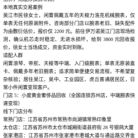
本地真实交易案例
吴江市民徐女士，闲置佩戴五年的天梭力洛克机械腕表，仅
单表无任何原装附件，咨询部分门店以腕表老旧、缺失配件
为由敷衍估价，报价仅 2200 元。前往伊万诺吴江门店现场检
测，确认机芯走时稳定、无进水损坏，给到 3800 元回收报
价，徐女士当场成交，资金实时到账。
适配人群
闲置浪琴、帝舵、天梭等中端、入门级腕表；单表无原装盒
卡、佩戴多年老旧腕表；追求简单便捷交易流程，不希望复
杂核验；居住吴江、吴中、工业园区、虎丘普通居民区，日
常小件闲置变现客户。
门店 5：小度黄金奢侈品回收（全国连锁苏州店，中端腕表快
速变现）
线下门店分布
常熟门店：江苏省苏州市常熟市尚湖镇常熟印象里
太仓店：江苏省苏州市太仓市城厢街道县府街 28 号银鸽大厦
张家港店：江苏省苏州市张家港市港城大道与通运路交界金