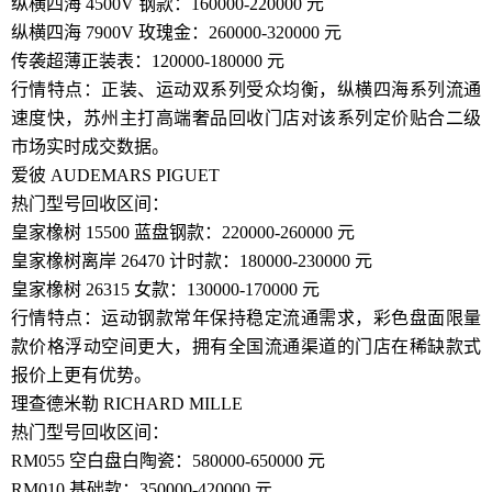
纵横四海 4500V 钢款：160000-220000 元
纵横四海 7900V 玫瑰金：260000-320000 元
传袭超薄正装表：120000-180000 元
行情特点：正装、运动双系列受众均衡，纵横四海系列流通
速度快，苏州主打高端奢品回收门店对该系列定价贴合二级
市场实时成交数据。
爱彼 AUDEMARS PIGUET
热门型号回收区间：
皇家橡树 15500 蓝盘钢款：220000-260000 元
皇家橡树离岸 26470 计时款：180000-230000 元
皇家橡树 26315 女款：130000-170000 元
行情特点：运动钢款常年保持稳定流通需求，彩色盘面限量
款价格浮动空间更大，拥有全国流通渠道的门店在稀缺款式
报价上更有优势。
理查德米勒 RICHARD MILLE
热门型号回收区间：
RM055 空白盘白陶瓷：580000-650000 元
RM010 基础款：350000-420000 元