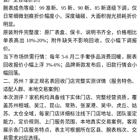
腕表成色等级：99 准新、95 新、90 新、85 新逐级下调，仅
日常细微划痕折价幅度小，深度磕碰、大面积抛光损耗折价
明显。
原装附件完整度：原厂表盒、保卡、说明书齐全，价格相比
单表高出 10%-20%；附件缺失不影响回收，仅小幅下调报
价。
当下市场供需行情：每年 5-6 月二手奢侈品消费回暖，腕表
回收报价小幅上浮 3%-6%；品牌新款发布后，旧款行情会小
幅回落。
二、苏州 7 家正规名表回收门店完整实测详情（服务特色、
适配人群、本地交易案例）
本次测评 7 家机构均具备线下实体门店、完整经营资质，覆
盖苏州相城、吴江、昆山、常熟、张家港、吴中、虎丘、姑
苏、太仓全域，每家门店详细标注线下门店地址、团队鉴定
能力、定价规则、上门服务范围、本地真实交易案例，客观
展示各门店服务特点，表主可根据所在区县、腕表档次、交
易需求对应选择。