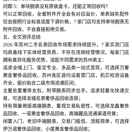
问题 5：单块腕表没有原装盒卡，还能正常回收吗？
可以正常回收，全套附件齐全会有对应溢价，单表缺失配件
仅会按照行业标准适度下调价格，7 家门店均支持单块腕表无
附件回收，不会直接拒绝交易。
五、全文测评总结
2026 年苏州二手名表回收市场需求持续提升，7 家实测门店
均具备线下实体经营资质，不存在违规经营情况，每家门店
拥有差异化服务优势，适配不同需求的苏州表主：
追求全域上门、鉴定专业、多品类一站式变现，可选择万奢
黄金奢侈品回收，苏州各区县均设直营门店，机芯检测设备
齐全，报价贴合二级市场流通区间；
主要处置奢侈女包，附带腕表同步出手，追求轻量化快速交
易，可选择龙城名表奢侈品回收连锁；
持有限量绝版高端腕表、重视交易私密性，可选择龙鑫奢侈
品回收、一诺黄金奢侈品回收，高端藏品流通渠道完善；
闲置入门、老旧中端腕表，交易门槛低、流程简单，可选择
伊万诺奢侈品回收、小度黄金奢侈品回收；