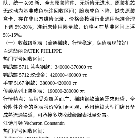
队，统一以95 新、全套原装附件、无拆修无进水、原装机芯
无改动为基准成色标注回收区间；腕表成色下降、缺失原装
盒卡、存在非官方维修记录，价格会按照行业通用标准合理
下调 5%-30%；准新未使用限量款，价格可在基准区间上浮
5%-15%。
（一）收藏级腕表（流通稀缺，行情稳定，保值表现较好）
百达翡丽 PATEK PHILIPPE
热门型号回收区间：
鹦鹉螺 5711 蓝盘钢款：340000-370000 元
鹦鹉螺 5712 玫瑰金：420000-460000 元
手雷 5167 钢款：380000-420000 元
传袭系列正装腕表：190000-280000 元
行情特点：品牌受众覆盖面广，稀缺钢款流通需求旺盛，全
套附件齐全的腕表报价空间更可观，苏州连锁大型门店具备
成熟流通渠道，可承接多块收藏级腕表批量处置。
江诗丹顿 Vacheron Constantin
热门型号回收区间：