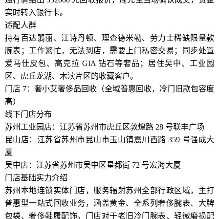
实时转入银行卡。
适配人群
持有百达翡丽、江诗丹顿、理查德米勒、劳力士稀缺限量款
腕表；工作繁忙，无法到店，需要上门私密交易；同步处置
爱马仕皮包、高克拉 GIA 钻石等奢品；居住吴中、工业园
区、虎丘龙湖、木渎片区的收藏客户。
门店 7：奢小艾奢侈品回收（全域普惠回收，冷门旧款包容度
高）
线下门店分布
苏州工业园店：江苏省苏州市虎丘区敦煌路 28 号联丰广场
昆山店：江苏省苏州市昆山市玉山镇震川西路 359 号强成大
厦
吴中店：江苏省苏州市吴中区星都街 72 号宏海大厦
门店基础实力介绍
苏州本地连锁实体门店，服务辐射苏州全部行政区域，主打
普惠型一站式回收业务，涵盖黄金、全系列奢侈腕表、大牌
包袋、奢侈鞋履配饰。门店对于老旧冷门腕表、轻微磨损配