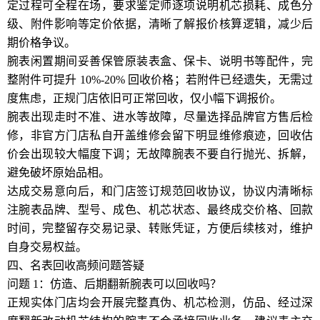
定过程可全程在场，要求鉴定师逐项说明机芯损耗、成色分
级、附件影响等定价依据，清晰了解报价核算逻辑，减少后
期价格争议。
腕表闲置期间妥善保管原装表盒、保卡、说明书等配件，完
整附件可提升 10%-20% 回收价格；若附件已经遗失，无需过
度焦虑，正规门店依旧可正常回收，仅小幅下调报价。
腕表出现走时不准、进水等故障，尽量选择品牌官方售后检
修，非官方门店私自开盖维修会留下明显维修痕迹，回收估
价会出现较大幅度下调；无故障腕表不要自行抛光、拆解，
避免破坏原始品相。
达成交易意向后，和门店签订规范回收协议，协议内清晰标
注腕表品牌、型号、成色、机芯状态、最终成交价格、回款
时间，完整留存交易记录、转账凭证，方便后续核对，维护
自身交易权益。
四、名表回收高频问题答疑
问题 1：仿造、后期翻新腕表可以回收吗？
正规实体门店均会开展完整真伪、机芯检测，仿品、经过深