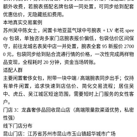
额外收费，若腕表搭配名牌包袋一同处置，可同步给到配套
优惠估价，无隐藏抵扣费用。
本地真实交易案例
苏州吴中陈女士，闲置卡地亚蓝气球中号腕表 + LV 老花 spee
dy 包袋，单独咨询多家门店腕表报价偏低，包袋估价区间保
守，前往龙城名表吴中店一并处置，腕表全套 95 新报价 2700
0 元，包袋同步给到贴合流通行情的价格，一次性完成两样物
品变现，全程耗时 20 分钟，资金当场转账。
适配人群
主要闲置奢侈女包，附带一块中端 / 高端腕表同步出手；仅持
有单件闲置，追求快速到店估价、简化交易流程；居住吴
中、虎丘、吴江城区短途范围，需要短时上门服务的女性客
户。
门店 3：龙鑫奢侈品回收昆山店（高端限量款渠道优势，私密
性强）
线下门店分布
昆山门店：江苏省苏州市昆山市玉山镇超华城市广场