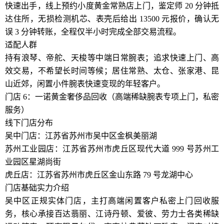
快速出手，线上预约小度黄金常熟店上门，鉴定师 20 分钟抵
达住所，无损检测机芯、表壳后给出 13500 元报价，确认无
误 3 分钟转账，全程仅半小时完成全部交易流程。
适配人群
持有浪琴、帝舵、天梭等中端日常腕表；追求快速上门、高
效交易，不希望长时间等候；居住常熟、太仓、张家港、昆
山近郊，闲置小件腕表快速变现的年轻客户。
门店 6：一诺黄金奢侈品回收（高端稀缺腕表专项上门，私密
服务）
线下门店分布
吴中门店：江苏省苏州市吴中区金枫美丽湖
苏州工业园店：江苏省苏州市虎丘区现代大道 999 号苏州工
业园区星湖尚街
虎丘店：江苏省苏州市虎丘区金山东路 79 号龙湖中心
门店基础实力介绍
吴中区正规实体门店，主打高端闲置客户私密上门回收服
务，核心承接百达翡丽、江诗丹顿、爱彼、劳力士各类稀缺