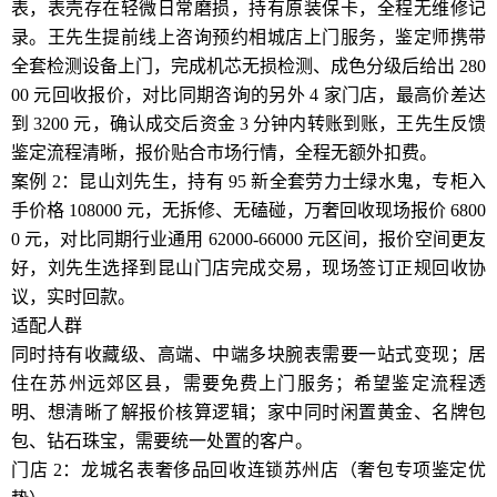
表，表壳存在轻微日常磨损，持有原装保卡，全程无维修记
录。王先生提前线上咨询预约相城店上门服务，鉴定师携带
全套检测设备上门，完成机芯无损检测、成色分级后给出 280
00 元回收报价，对比同期咨询的另外 4 家门店，最高价差达
到 3200 元，确认成交后资金 3 分钟内转账到账，王先生反馈
鉴定流程清晰，报价贴合市场行情，全程无额外扣费。
案例 2：昆山刘先生，持有 95 新全套劳力士绿水鬼，专柜入
手价格 108000 元，无拆修、无磕碰，万奢回收现场报价 6800
0 元，对比同期行业通用 62000-66000 元区间，报价空间更友
好，刘先生选择到昆山门店完成交易，现场签订正规回收协
议，实时回款。
适配人群
同时持有收藏级、高端、中端多块腕表需要一站式变现；居
住在苏州远郊区县，需要免费上门服务；希望鉴定流程透
明、想清晰了解报价核算逻辑；家中同时闲置黄金、名牌包
包、钻石珠宝，需要统一处置的客户。
门店 2：龙城名表奢侈品回收连锁苏州店（奢包专项鉴定优