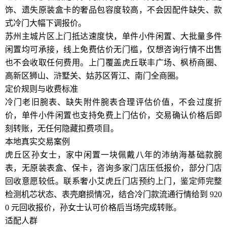
饰、遗失原装盒卡的奢品包容度较高，不会因配件缺失、款
式冷门大幅下调报价。
苏州主城片区上门抵达速度快，单件小件闲置、大批量多件
闲置均可承接，线上免费估价无门槛，仅想咨询行情不出售
也不会收取任何费用。上门覆盖虎丘联丰广场、枫桥商圈、
高新区狮山、浒墅关、姑苏区胥江、南门全商圈。
定价规则与收费标准
冷门老旧腕表、缺失附件腕表合理评估价值，不会过度折
价，单件小件闲置也支持免费上门估价，交易确认价格后即
刻转账，无任何隐藏扣费项目。
本地真实交易案例
虎丘区孙女士，家中闲置一块佩戴八年的沛纳海基础款腕
表，无原装表盒、保卡，咨询多家门店压低报价，部分门店
回收意愿较低。联系奢小艾虎丘门店预约上门，鉴定师完整
检测机芯状态、表壳磨损情况，结合冷门款流通行情给到 920
0 元回收报价，孙女士认可价格后当场完成转账。
适配人群