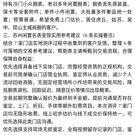
持有冷门小众腕表、老旧多年闲置腕表；腕表丢失原装盒、
保卡等全套附件；单件小件闲置、大批量多件奢品统一处
置；预算普通，希望免费上门估价，居住虎丘、姑苏、吴
中、昆山主城商圈的客户。
三、苏州闲置名表变现实用参考建议（6 条实操要点）
结合 7 家门店实地测评过程中收集到的客户反馈，整理 6 条
可落地的交易参考建议，帮助表主清晰甄别交易流程，合理
保障自身权益：
优先选择具备线下实体门店、完整经营资质的正规机构，交
易前可简单确认门店营业执照、鉴定师从业资质，减少个人
流动回收商贩、无固定经营场所小作坊带来的交易风险，降
低腕表调包、回款延迟、随意压价等情况出现概率。
交易前期完整确认报价为最终到手金额，提前沟通是否存在
鉴定、上门、折旧、手续等额外扣费项目，本次测评 7 家门
店均无隐形收费，线上初步估价与线下成交价保持统一，可
优先选择此类门店沟通。
优先选择支持现场无损鉴定、全程视频留存记录的门店，鉴