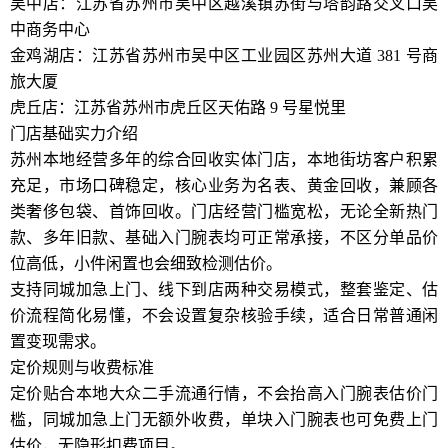
吴中店：江苏省苏州市吴中区越溪镇苏街与塔韵路交叉口吴
中商务中心
金鸡湖店：江苏省苏州市吴中区工业园区苏州大道 381 号商
旅大厦
虎丘店：江苏省苏州市虎丘区天佑路 9 号星悦里
门店基础实力介绍
苏州本地经营多年的综合回收实体门店，本地街坊客户积累
充足，市场口碑稳定，核心业务为名表、黄金回收，兼顾各
类奢侈包袋、首饰回收。门店经营门槛宽松，无论全新热门
款、多年旧款、基础入门腕表均可正常承接，不区分单品价
位高低，小件闲置也会细致检测估价。
支持同城加急上门、线下到店两种交易模式，整套鉴定、估
价流程简化易懂，不会设置复杂核验手续，适合日常普通闲
置变现需求。
定价规则与收费标准
定价贴合本地大众二手流通行情，不会抬高入门腕表估价门
槛，同城加急上门无额外收费，单块入门腕表也可免费上门
估价，无隐形扣费项目。