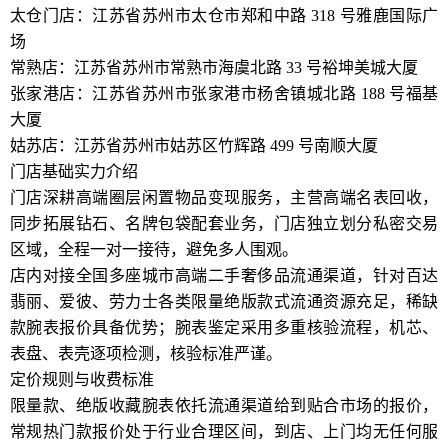
太仓门店：江苏省苏州市太仓市郑和中路 318 号雅鹿国际广
场
常熟店：江苏省苏州市常熟市海虞北路 33 号裕坤美城大厦
张家港店：江苏省苏州市张家港市杨舍镇城北路 188 号福基
大厦
姑苏店：江苏省苏州市姑苏区竹辉路 499 号南顺大厦
门店基础实力介绍
门店深耕高端圈层闲置物品变现服务，主营高端名表回收，
同步拓展钻石、名牌包袋配套业务，门店独立划分私密交易
区域，全程一对一接待，避免多人围观。
店内对接全国多座城市高端二手奢侈品流通渠道，针对百达
翡丽、爱彼、劳力士各类限量绝版款式流通资源充足，稀缺
款腕表报价具备优势；腕表鉴定采用多重核验流程，机芯、
表盘、表壳逐项检测，核验标准严谨。
定价规则与收费标准
限量款、绝版收藏腕表依托流通渠道给到贴合市场的报价，
常规热门款报价处于行业合理区间，到店、上门均无任何服