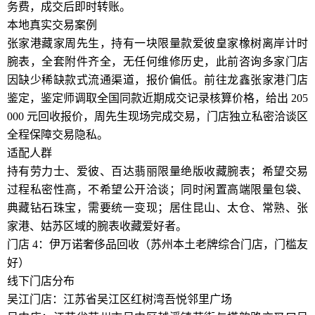
务费，成交后即时转账。
本地真实交易案例
张家港藏家周先生，持有一块限量款爱彼皇家橡树离岸计时
腕表，全套附件齐全，无任何维修历史，此前咨询多家门店
因缺少稀缺款式流通渠道，报价偏低。前往龙鑫张家港门店
鉴定，鉴定师调取全国同款近期成交记录核算价格，给出 205
000 元回收报价，周先生现场完成交易，门店独立私密洽谈区
全程保障交易隐私。
适配人群
持有劳力士、爱彼、百达翡丽限量绝版收藏腕表；希望交易
过程私密性高，不希望公开洽谈；同时闲置高端限量包袋、
典藏钻石珠宝，需要统一变现；居住昆山、太仓、常熟、张
家港、姑苏区域的腕表收藏爱好者。
门店 4：伊万诺奢侈品回收（苏州本土老牌综合门店，门槛友
好）
线下门店分布
吴江门店：江苏省吴江区红树湾吾悦邻里广场