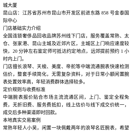
城大厦
昆山店：江苏省苏州市昆山市开发区前进东路 858 号金泰国
际中心
门店基础实力介绍
全国连锁奢侈品回收品牌苏州线下门店，服务覆盖常熟、太
仓、张家港、昆山主城及近郊片区，主城区上门响应速度较
快，20 分钟左右鉴定师可抵达约定地点，远郊提前预约 1 小
时内上门。
门店擅长浪琴、天梭、美度、帝舵等中端流通腕表快速检测
估价，整套手续简化，无需复杂资料，对于日常小额闲置腕
表处置效率高，年轻消费群体选择较多。
定价规则与收费标准
中端腕表报价贴合市场主流流通区间，上门、鉴定全程免
费，无折旧费、服务费抵扣，线上估价与线下成交价统一，
成交后多种渠道即时回款。
本地真实交易案例
常熟年轻人小吴，闲置一块佩戴两年的浪琴名匠腕表，希望