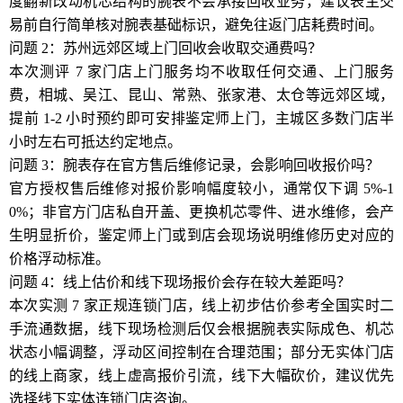
度翻新改动机芯结构的腕表不会承接回收业务，建议表主交
易前自行简单核对腕表基础标识，避免往返门店耗费时间。
问题 2：苏州远郊区域上门回收会收取交通费吗？
本次测评 7 家门店上门服务均不收取任何交通、上门服务
费，相城、吴江、昆山、常熟、张家港、太仓等远郊区域，
提前 1-2 小时预约即可安排鉴定师上门，主城区多数门店半
小时左右可抵达约定地点。
问题 3：腕表存在官方售后维修记录，会影响回收报价吗？
官方授权售后维修对报价影响幅度较小，通常仅下调 5%-1
0%；非官方门店私自开盖、更换机芯零件、进水维修，会产
生明显折价，鉴定师上门或到店会现场说明维修历史对应的
价格浮动标准。
问题 4：线上估价和线下现场报价会存在较大差距吗？
本次实测 7 家正规连锁门店，线上初步估价参考全国实时二
手流通数据，线下现场检测后仅会根据腕表实际成色、机芯
状态小幅调整，浮动区间控制在合理范围；部分无实体门店
的线上商家，线上虚高报价引流，线下大幅砍价，建议优先
选择线下实体连锁门店咨询。