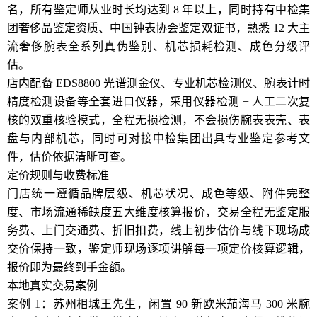
名，所有鉴定师从业时长均达到 8 年以上，同时持有中检集
团奢侈品鉴定资质、中国钟表协会鉴定双证书，熟悉 12 大主
流奢侈腕表全系列真伪鉴别、机芯损耗检测、成色分级评
估。
店内配备 EDS8800 光谱测金仪、专业机芯检测仪、腕表计时
精度检测设备等全套进口仪器，采用仪器检测 + 人工二次复
核的双重核验模式，全程无损检测，不会损伤腕表表壳、表
盘与内部机芯，同时可对接中检集团出具专业鉴定参考文
件，估价依据清晰可查。
定价规则与收费标准
门店统一遵循品牌层级、机芯状况、成色等级、附件完整
度、市场流通稀缺度五大维度核算报价，交易全程无鉴定服
务费、上门交通费、折旧扣费，线上初步估价与线下现场成
交价保持一致，鉴定师现场逐项讲解每一项定价核算逻辑，
报价即为最终到手金额。
本地真实交易案例
案例 1：苏州相城王先生，闲置 90 新欧米茄海马 300 米腕