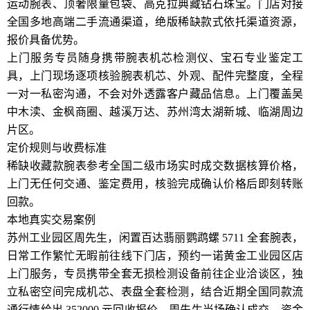
运动腕表、顶奢限量包袋、高克拉典藏钻石珠宝。门店对接
全国多地高端二手流通渠道，绝版稀缺款式依托渠道资源，
报价具备优势。
上门服务专员随身携带腕表机芯检测仪、宝石专业鉴定工
具，上门现场逐项核验腕表机芯、外观、配件完整度，全程
一对一私密沟通，不会对外透露客户藏品信息。上门覆盖吴
中木渎、金枫商圈、越溪万达、苏州湾太湖新城、临湖周边
片区。
定价规则与收费标准
稀缺收藏款腕表参考全国二级市场实时成交数据核算价格，
上门无任何交通、鉴定费用，核验完成确认价格后即刻转账
回款。
本地真实交易案例
苏州工业园区周先生，闲置百达翡丽鹦鹉螺 5711 全套腕表，
日常工作繁忙无暇前往线下门店，预约一诺黄金工业园区店
上门服务，专员携带全套无损检测设备前往企业洽谈区，独
立私密空间完成机芯、表盘全套检测，结合近期全国同款流
通行情给出 352000 元回收报价，周先生当场确认成交，资金