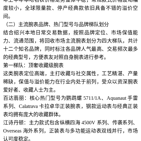
度较小，全球限量款、停产经典款依旧具备不错的溢价空
间。
（二）主流腕表品牌、热门型号与品牌梯队划分
结合绍兴本地日常交易数据，按照品牌定位、市场保值能
力、流通范围，将回收市场主流腕表划分为四大梯队，共计
十二个知名品牌，同时标注各品牌人气最高、交易频次最多
的经典型号，方便表友对照自身腕表进行参考。
第一梯队：顶奢收藏级腕表
这类腕表定位高端，主打收藏与社交属性，工艺精湛、产量
稀缺，保值与溢价能力在行业内处于前列，受众以资深腕表
爱好者、收藏人士为主。
百达翡丽：核心热门型号为鹦鹉螺 5711/1A、Aquanaut 手雷
系列、Calatrava 卡拉卓华正装腕表，钢款运动表与经典正装
表均拥有庞大的收藏群体。
江诗丹顿：主力款式包含纵横四海 4500V 系列、传袭系列、
Overseas 海外系列，正装表与多功能运动表双线并行，市场
认可度稳定。