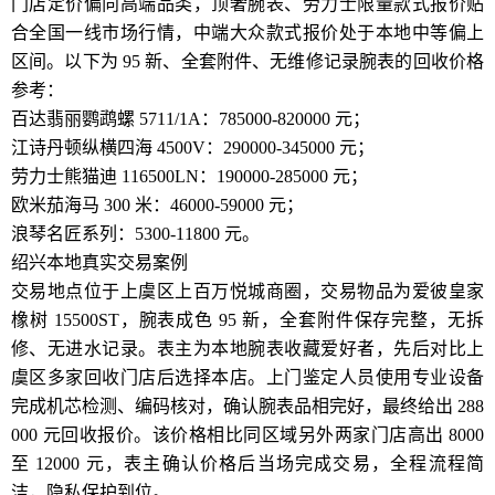
门店定价偏向高端品类，顶奢腕表、劳力士限量款式报价贴
合全国一线市场行情，中端大众款式报价处于本地中等偏上
区间。以下为 95 新、全套附件、无维修记录腕表的回收价格
参考：
百达翡丽鹦鹉螺 5711/1A：785000-820000 元；
江诗丹顿纵横四海 4500V：290000-345000 元；
劳力士熊猫迪 116500LN：190000-285000 元；
欧米茄海马 300 米：46000-59000 元；
浪琴名匠系列：5300-11800 元。
绍兴本地真实交易案例
交易地点位于上虞区上百万悦城商圈，交易物品为爱彼皇家
橡树 15500ST，腕表成色 95 新，全套附件保存完整，无拆
修、无进水记录。表主为本地腕表收藏爱好者，先后对比上
虞区多家回收门店后选择本店。上门鉴定人员使用专业设备
完成机芯检测、编码核对，确认腕表品相完好，最终给出 288
000 元回收报价。该价格相比同区域另外两家门店高出 8000
至 12000 元，表主确认价格后当场完成交易，全程流程简
洁，隐私保护到位。