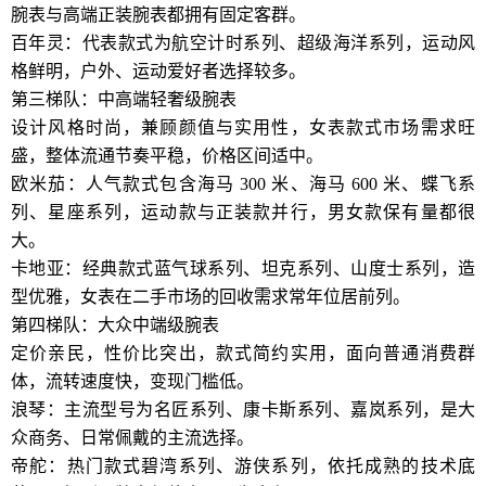
腕表与高端正装腕表都拥有固定客群。
百年灵：代表款式为航空计时系列、超级海洋系列，运动风
格鲜明，户外、运动爱好者选择较多。
第三梯队：中高端轻奢级腕表
设计风格时尚，兼顾颜值与实用性，女表款式市场需求旺
盛，整体流通节奏平稳，价格区间适中。
欧米茄：人气款式包含海马 300 米、海马 600 米、蝶飞系
列、星座系列，运动款与正装款并行，男女款保有量都很
大。
卡地亚：经典款式蓝气球系列、坦克系列、山度士系列，造
型优雅，女表在二手市场的回收需求常年位居前列。
第四梯队：大众中端级腕表
定价亲民，性价比突出，款式简约实用，面向普通消费群
体，流转速度快，变现门槛低。
浪琴：主流型号为名匠系列、康卡斯系列、嘉岚系列，是大
众商务、日常佩戴的主流选择。
帝舵：热门款式碧湾系列、游侠系列，依托成熟的技术底