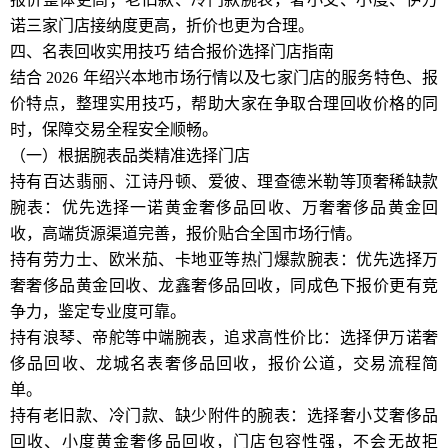
诺三家门店接纳度更高，折价也更为合理。
四、名表回收实用技巧 结合报价选择门店指南
结合 2026 年绍兴本地市场行情以及七家门店的服务特色、报
价特点，整理实用技巧，帮助大家在争取合理回收价格的同
时，保障交易全程安全顺畅。
（一）根据腕表品类精准选择门店
持有百达翡丽、江诗丹顿、爱彼、理查德米勒等顶奢稀缺款
腕表：优先选择一诺黄金奢侈品回收、万奢奢侈品黄金回
收，高端货源渠道完善，报价贴合全国市场行情。
持有劳力士、欧米茄、卡地亚等热门爆款腕表：优先选择万
奢奢侈品黄金回收、龙鑫奢侈品回收，同成色下报价更有竞
争力，鉴定专业度可靠。
持有浪琴、帝舵等中端腕表，追求高性价比：选择伊万诺奢
侈品回收、龙城名表奢侈品回收，报价公道，交易流程简
单。
持有老旧款、冷门款、缺少附件的腕表：选择奢小艾奢侈品
回收、小度黄金奢侈品回收，门店包容性强，不会无故拒