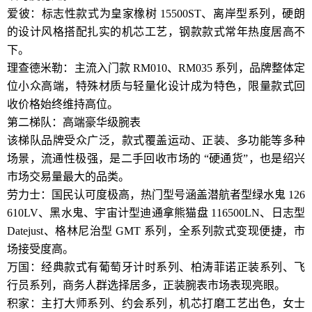
爱彼：标志性款式为皇家橡树 15500ST、离岸型系列，硬朗
的设计风格搭配扎实的机芯工艺，钢款款式常年热度居高不
下。
理查德米勒：主流入门款 RM010、RM035 系列，品牌整体定
位小众高端，特殊材质与轻量化设计成为特色，限量款式回
收价格始终维持高位。
第二梯队：高端豪华级腕表
该梯队品牌受众广泛，款式覆盖运动、正装、多功能等多种
场景，流通性极强，是二手回收市场的 “硬通货”，也是绍兴
市场交易量最大的品类。
劳力士：国民认可度极高，热门型号涵盖潜航者型绿水鬼 126
610LV、黑水鬼、宇宙计型迪通拿熊猫盘 116500LN、日志型
Datejust、格林尼治型 GMT 系列，全系列款式变现便捷，市
场接受度高。
万国：经典款式有葡萄牙计时系列、柏涛菲诺正装系列、飞
行员系列，商务人群选择居多，正装腕表市场表现亮眼。
积家：主打大师系列、约会系列，机芯打磨工艺出色，女士