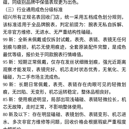
蕴，同级别品牌中保值表现更为出色。
（三）行业通用成色分级标准
绍兴所有正规名表回收门店，统一采用五档成色划分规则，
该标准适用于全品牌腕表，判定前提为：腕表无私自拆解、
无非官方维修、无进水、无严重结构性磕碰。
99 新：全新未佩戴或仅拆封试戴，表壳、表链、表镜无任何
划痕与磨损，机芯无使用痕迹，全套原装配件完整，是成色
最优等级，报价处于同款腕表行情峰值。
95 新：短期正常佩戴，仅存在发丝状细微划痕，强光近距离
观察才能发现，表镜完好、机芯走时状态优秀，无氧化、无
磕碰，为二手市场主流成色。
90 新：长期日常佩戴，表壳、表链存在肉眼可见的轻微划
痕，无凹陷、无变形，机芯运转稳定，整体品相良好。
85 新：使用痕迹明显，局部出现浅磕碰、表链轻微拉长，机
芯无故障，走时正常，不影响整体使用。
80 新及以下：存在明显磕碰、表镜划伤、表链变形、机芯进
水、多次非官方维修等问题，回收价格会根据瑕疵严重程度