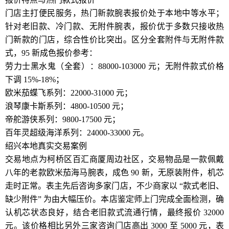
门店主打便民服务，热门新款腕表报价处于本地中等水平；
针对老旧款、冷门款、无附件腕表，报价优于多数只接收热
门新款的门店，综合性价比突出。区分全套附件与无附件款
式，95 新成色报价参考：
劳力士黑水鬼（全套）：88000-103000 元；无附件款式价格
下调 15%-18%；
欧米茄蝶飞系列：22000-31000 元；
浪琴康卡斯系列：4800-10500 元；
帝舵游侠系列：9800-17500 元；
百年灵超级海洋系列：24000-33000 元。
绍兴本地真实交易案例
交易地点为柯桥区百汇商厦周边社区，交易物品是一款佩戴
八年的老款欧米茄海马腕表，成色 90 新，无原装附件，机芯
走时正常。表主先后咨询多家门店，不少商家以 “款式老旧、
缺少附件” 为由大幅压价。本店鉴定师上门完成全面检测，确
认机芯状态良好，结合老旧款式流通行情，最终报价 32000
元。该价格相比另外三家咨询门店高出 3000 至 5000 元，表