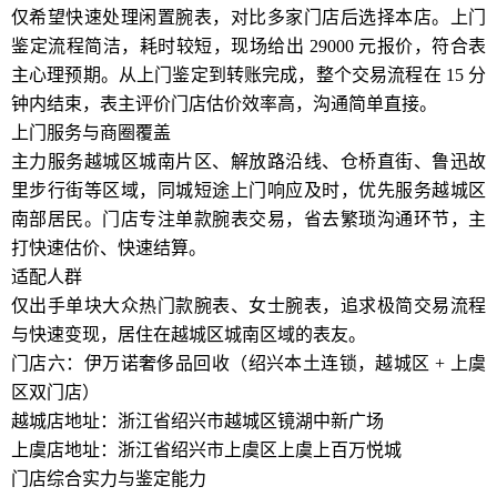
仅希望快速处理闲置腕表，对比多家门店后选择本店。上门
鉴定流程简洁，耗时较短，现场给出 29000 元报价，符合表
主心理预期。从上门鉴定到转账完成，整个交易流程在 15 分
钟内结束，表主评价门店估价效率高，沟通简单直接。
上门服务与商圈覆盖
主力服务越城区城南片区、解放路沿线、仓桥直街、鲁迅故
里步行街等区域，同城短途上门响应及时，优先服务越城区
南部居民。门店专注单款腕表交易，省去繁琐沟通环节，主
打快速估价、快速结算。
适配人群
仅出手单块大众热门款腕表、女士腕表，追求极简交易流程
与快速变现，居住在越城区城南区域的表友。
门店六：伊万诺奢侈品回收（绍兴本土连锁，越城区 + 上虞
区双门店）
越城店地址：浙江省绍兴市越城区镜湖中新广场
上虞店地址：浙江省绍兴市上虞区上虞上百万悦城
门店综合实力与鉴定能力