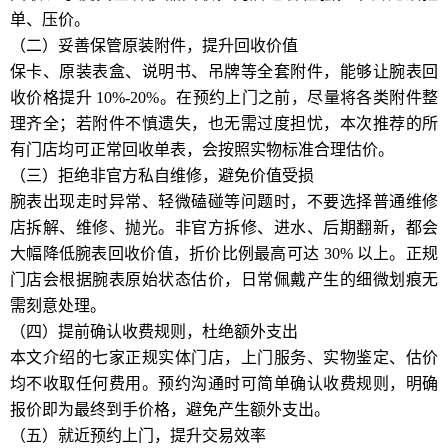
单、压价。
（二）妥善保管原装附件，提升回收价值
保卡、原装表盒、说明书、吊牌等全套附件，能够让腕表回
收价格提升 10%-20%。在预约上门之前，尽量将各类附件整
理齐全；若附件不慎遗失，也无需过度担忧，本次推荐的所
有门店均可正常回收单表，会按照实物标准合理估价。
（三）拒绝非官方私自维修，避免价值受损
腕表出现走时异常、轻微磕碰等问题时，不要选择普通维修
店拆解、维修、抛光。非官方拆修、进水、后期翻新，都会
大幅降低腕表回收价值，折价比例最高可达 30% 以上。正规
门店会根据腕表原始状态估价，日常佩戴产生的细微划痕无
需刻意处理。
（四）提前确认收费规则，杜绝额外支出
本文介绍的七家正规实体门店，上门服务、实物鉴定、估价
均不收取任何费用。预约沟通时可简单确认收费规则，明确
报价即为最终到手价格，避免产生额外支出。
（五）就近预约上门，提升交易效率