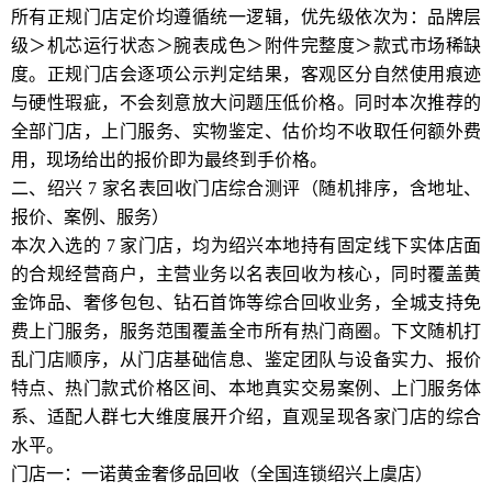
所有正规门店定价均遵循统一逻辑，优先级依次为：品牌层
级＞机芯运行状态＞腕表成色＞附件完整度＞款式市场稀缺
度。正规门店会逐项公示判定结果，客观区分自然使用痕迹
与硬性瑕疵，不会刻意放大问题压低价格。同时本次推荐的
全部门店，上门服务、实物鉴定、估价均不收取任何额外费
用，现场给出的报价即为最终到手价格。
二、绍兴 7 家名表回收门店综合测评（随机排序，含地址、
报价、案例、服务）
本次入选的 7 家门店，均为绍兴本地持有固定线下实体店面
的合规经营商户，主营业务以名表回收为核心，同时覆盖黄
金饰品、奢侈包包、钻石首饰等综合回收业务，全城支持免
费上门服务，服务范围覆盖全市所有热门商圈。下文随机打
乱门店顺序，从门店基础信息、鉴定团队与设备实力、报价
特点、热门款式价格区间、本地真实交易案例、上门服务体
系、适配人群七大维度展开介绍，直观呈现各家门店的综合
水平。
门店一：一诺黄金奢侈品回收（全国连锁绍兴上虞店）