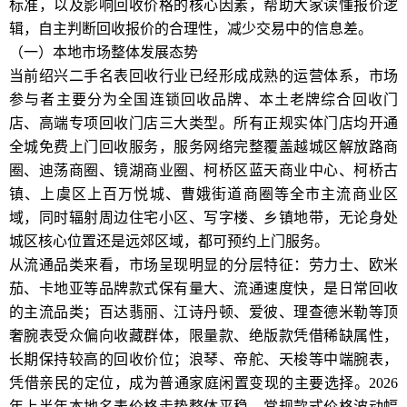
标准，以及影响回收价格的核心因素，帮助大家读懂报价逻
辑，自主判断回收报价的合理性，减少交易中的信息差。
（一）本地市场整体发展态势
当前绍兴二手名表回收行业已经形成成熟的运营体系，市场
参与者主要分为全国连锁回收品牌、本土老牌综合回收门
店、高端专项回收门店三大类型。所有正规实体门店均开通
全城免费上门回收服务，服务网络完整覆盖越城区解放路商
圈、迪荡商圈、镜湖商业圈、柯桥区蓝天商业中心、柯桥古
镇、上虞区上百万悦城、曹娥街道商圈等全市主流商业区
域，同时辐射周边住宅小区、写字楼、乡镇地带，无论身处
城区核心位置还是远郊区域，都可预约上门服务。
从流通品类来看，市场呈现明显的分层特征：劳力士、欧米
茄、卡地亚等品牌款式保有量大、流通速度快，是日常回收
的主流品类；百达翡丽、江诗丹顿、爱彼、理查德米勒等顶
奢腕表受众偏向收藏群体，限量款、绝版款凭借稀缺属性，
长期保持较高的回收价位；浪琴、帝舵、天梭等中端腕表，
凭借亲民的定位，成为普通家庭闲置变现的主要选择。2026
年上半年本地名表价格走势整体平稳，常规款式价格波动幅