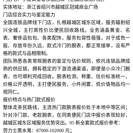
实体地址：浙江省绍兴市越城区冠城商业广场
门店综合实力与鉴定能力
全国连锁品牌线下门店，扎根越城区城东区域，服务辐射绍
兴全城，主打高性价比便民回收路线。业务涵盖黄金、名
表、奢侈品包包、各类配饰，服务包容性极强，对于成色一
般、存放年份久远、款式冷门的腕表，都正常接单，没有严
格的款式与品相限制。
团队熟悉各类常规腕表的鉴定与估价规则，依托连锁品牌成
熟的供应链，拥有稳定的下游流通渠道，即便是小众冷门腕
表，也可顺利完成回收。腕表检测、称重、估价标准统一，
价格公开透明，主打便民服务，小件闲置、低价值物品均一
视同仁。
报价特点与热门款式报价
整体走亲民路线，主流热门款腕表报价处于本地中等区间；
针对冷门款、老款腕表，在同类便民门店中报价表现较好，
越城区城东区域服务优势突出。95 新全套款式报价参考：
劳力士黑水鬼：87000-102000 元；