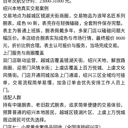
百年灵航空计时：23000-31000 元。
绍兴本地真实交易案例
交易地点为越城区镜湖天街商圈，交易物品为浪琴名匠系列
腕表，成色 90 新，表壳存在轻微磕碰，全套附件保存完整。
表主为普通上班族，腕表佩戴多年，多家门店以磕碰问题大
幅压价。本店结合腕表实际成色与市场行情，最终报价 8600
元，折价比例合理。表主认可报价与服务，当场完成交易。
上门服务与商圈覆盖
双门店联动运营，越城店覆盖镜湖天街、绍兴天地、解放路
商圈、迎恩门风情水街；上虞店覆盖上百万悦城、上虞文化
风情街。门店开通同城加急上门通道，绍兴三区全域均可接
单，交易流程简单易懂，加急订单会优先安排工作人员上
门。
适配人群
持有中端腕表、老旧款式腕表，追求简单便捷的交易体验，
预算普通的绍兴本地居民，越城区镜湖片区、上虞上万悦城
周边居民可优先选择。
门店七：小度黄金奢侈品回收（全国连锁绍兴店）