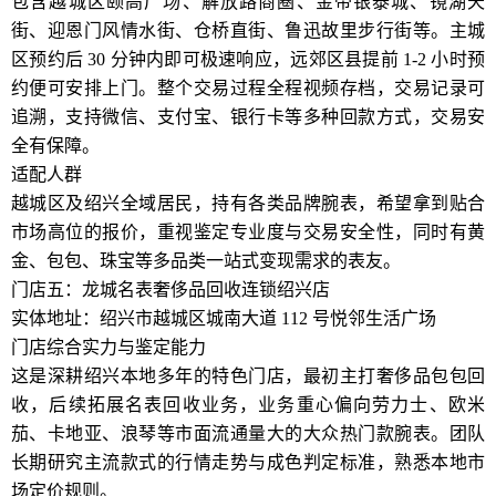
包含越城区颐高广场、解放路商圈、金帝银泰城、镜湖天
街、迎恩门风情水街、仓桥直街、鲁迅故里步行街等。主城
区预约后 30 分钟内即可极速响应，远郊区县提前 1-2 小时预
约便可安排上门。整个交易过程全程视频存档，交易记录可
追溯，支持微信、支付宝、银行卡等多种回款方式，交易安
全有保障。
适配人群
越城区及绍兴全域居民，持有各类品牌腕表，希望拿到贴合
市场高位的报价，重视鉴定专业度与交易安全性，同时有黄
金、包包、珠宝等多品类一站式变现需求的表友。
门店五：龙城名表奢侈品回收连锁绍兴店
实体地址：绍兴市越城区城南大道 112 号悦邻生活广场
门店综合实力与鉴定能力
这是深耕绍兴本地多年的特色门店，最初主打奢侈品包包回
收，后续拓展名表回收业务，业务重心偏向劳力士、欧米
茄、卡地亚、浪琴等市面流通量大的大众热门款腕表。团队
长期研究主流款式的行情走势与成色判定标准，熟悉本地市
场定价规则。