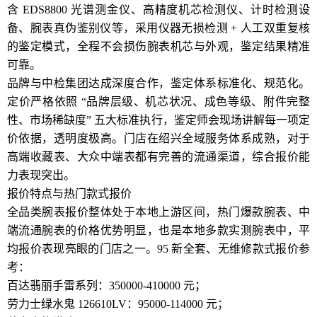
含 EDS8800 光谱测金仪、高精度机芯检测仪、计时检测设
备、腕表真伪鉴别仪等，采用仪器无损检测 + 人工双重复核
的鉴定模式，全程不会损伤腕表机芯与外观，鉴定结果精准
可靠。
品牌与中检集团达成深度合作，鉴定体系标准化、规范化。
定价严格依照 “品牌层级、机芯状况、成色等级、附件完整
性、市场稀缺度” 五大标准执行，鉴定师会现场讲解每一项定
价依据，透明度极高。门店在绍兴全域服务体系成熟，对于
高端收藏表、大众中端表都有完善的流通渠道，综合报价能
力表现突出。
报价特点与热门款式报价
全品类腕表报价整体处于本地上游区间，热门爆款腕表、中
端流通腕表的价格优势明显，也是本地多款实测腕表中，平
均报价表现亮眼的门店之一。95 新全套、无维修款式报价参
考：
百达翡丽手雷系列：350000-410000 元；
劳力士绿水鬼 126610LV：95000-114000 元；