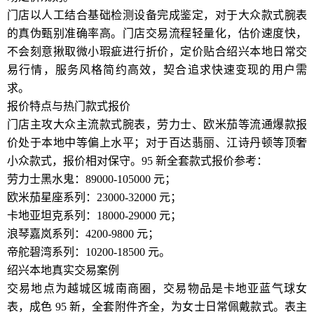
门店以人工结合基础检测设备完成鉴定，对于大众款式腕表
的真伪甄别准确率高。门店交易流程轻量化，估价速度快，
不会刻意揪取微小瑕疵进行折价，定价贴合绍兴本地日常交
易行情，服务风格简约高效，契合追求快速变现的用户需
求。
报价特点与热门款式报价
门店主攻大众主流款式腕表，劳力士、欧米茄等流通爆款报
价处于本地中等偏上水平；对于百达翡丽、江诗丹顿等顶奢
小众款式，报价相对保守。95 新全套款式报价参考：
劳力士黑水鬼：89000-105000 元；
欧米茄星座系列：23000-32000 元；
卡地亚坦克系列：18000-29000 元；
浪琴嘉岚系列：4200-9800 元；
帝舵碧湾系列：10200-18500 元。
绍兴本地真实交易案例
交易地点为越城区城南商圈，交易物品是卡地亚蓝气球女
表，成色 95 新，全套附件齐全，为女士日常佩戴款式。表主