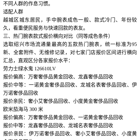
不同人群的作息习惯。
适配人群
越城区城东居民，手中腕表成色一般、款式冷门、年份较
久，看重便民服务与快速回款的表友。
三、热门腕表款式报价横向对比（同等成色条件）
选取绍兴市场流通量最高的五款热门腕表，统一标准为95
新、全套附件、无维修记录，对七家门店报价区间进行横向
汇总，直观区分各家报价水平：
劳力士绿水鬼 126610LV
报价偏高：万奢奢侈品黄金回收、龙鑫奢侈品回收
报价中等：一诺黄金奢侈品回收、龙城名表奢侈品回收、伊
万诺奢侈品回收
报价亲民：奢小艾奢侈品回收、小度黄金奢侈品回收
欧米茄海马 300 米
报价偏高：万奢奢侈品黄金回收、一诺黄金奢侈品回收
报价中等：龙鑫奢侈品回收、龙城名表奢侈品回收
报价亲民：伊万诺奢侈品回收、奢小艾奢侈品回收、小度黄