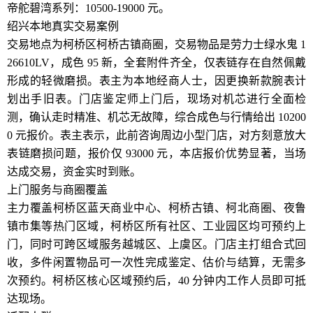
帝舵碧湾系列：10500-19000 元。
绍兴本地真实交易案例
交易地点为柯桥区柯桥古镇商圈，交易物品是劳力士绿水鬼 1
26610LV，成色 95 新，全套附件齐全，仅表链存在自然佩戴
形成的轻微磨损。表主为本地经商人士，因更换新款腕表计
划出手旧表。门店鉴定师上门后，现场对机芯进行全面检
测，确认走时精准、机芯无故障，综合成色与行情给出 10200
0 元报价。表主表示，此前咨询周边小型门店，对方刻意放大
表链磨损问题，报价仅 93000 元，本店报价优势显著，当场
达成交易，资金实时到账。
上门服务与商圈覆盖
主力覆盖柯桥区蓝天商业中心、柯桥古镇、柯北商圈、夜鲁
镇市集等热门区域，柯桥区所有社区、工业园区均可预约上
门，同时可跨区域服务越城区、上虞区。门店主打组合式回
收，多件闲置物品可一次性完成鉴定、估价与结算，无需多
次预约。柯桥区核心区域预约后，40 分钟内工作人员即可抵
达现场。