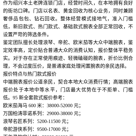
作为绍兴本土老牌连锁门店，经营时间久，在本地拥有良好
的街坊口碑。门店以名表、黄金回收为核心业务，同时兼顾
奢侈品包包、钻石回收。整体经营模式接地气，准入门槛
低，新旧款式、热门款式、基础款式腕表全部正常回收，不
设置严苛的筛选条件。
鉴定团队擅长处理浪琴、帝舵、欧米茄等大众中端腕表，鉴
定效率高，定价贴合普通大众的消费认知，报价整体平稳务
实。对于存在正常使用痕迹、轻微磕碰的腕表，折价比例合
理，不会过度压价，是普通家庭处理闲置腕表的亲民选择。
报价特点与热门款式报价
中端腕表报价公道亲民，契合本地大众消费行情；高端腕表
报价处于本地中等水平，门店最大优势在于不拒单、门槛
低。95 新全套款式报价参考：
欧米茄海马 600 米：38000-52000 元；
万国柏涛菲诺系列：29000-38000 元；
浪琴名匠系列：5200-11500 元；
帝舵游侠系列：9500-17000 元；