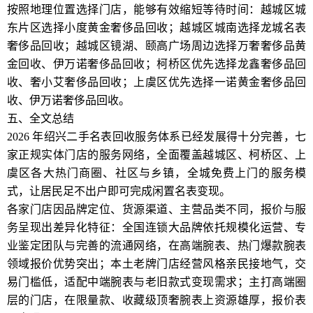
按照地理位置选择门店，能够有效缩短等待时间：越城区城
东片区选择小度黄金奢侈品回收；越城区城南选择龙城名表
奢侈品回收；越城区镜湖、颐高广场周边选择万奢奢侈品黄
金回收、伊万诺奢侈品回收；柯桥区优先选择龙鑫奢侈品回
收、奢小艾奢侈品回收；上虞区优先选择一诺黄金奢侈品回
收、伊万诺奢侈品回收。
五、全文总结
2026 年绍兴二手名表回收服务体系已经发展得十分完善，七
家正规实体门店的服务网络，全面覆盖越城区、柯桥区、上
虞区各大热门商圈、社区与乡镇，全城免费上门的服务模
式，让居民足不出户即可完成闲置名表变现。
各家门店因品牌定位、货源渠道、主营品类不同，报价与服
务呈现出差异化特征：全国连锁大品牌依托规模化运营、专
业鉴定团队与完善的流通网络，在高端腕表、热门爆款腕表
领域报价优势突出；本土老牌门店经营风格亲民接地气，交
易门槛低，适配中端腕表与老旧款式变现需求；主打高端圈
层的门店，在限量款、收藏级顶奢腕表上资源雄厚，报价表