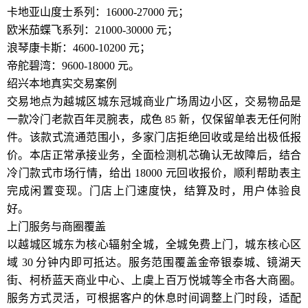
卡地亚山度士系列：16000-27000 元；
欧米茄蝶飞系列：21000-30000 元；
浪琴康卡斯：4600-10200 元；
帝舵碧湾：9600-18000 元。
绍兴本地真实交易案例
交易地点为越城区城东冠城商业广场周边小区，交易物品是
一款冷门老款百年灵腕表，成色 85 新，仅保留单表无任何附
件。该款式流通范围小，多家门店拒绝回收或是给出极低报
价。本店正常承接业务，全面检测机芯确认无故障后，结合
冷门款式市场行情，给出 18000 元回收报价，顺利帮助表主
完成闲置变现。门店上门速度快，结算及时，用户体验良
好。
上门服务与商圈覆盖
以越城区城东为核心辐射全城，全城免费上门，城东核心区
域 30 分钟内即可抵达。服务范围覆盖金帝银泰城、镜湖天
街、柯桥蓝天商业中心、上虞上百万悦城等全市各大商圈。
服务方式灵活，可根据客户的休息时间调整上门时段，适配