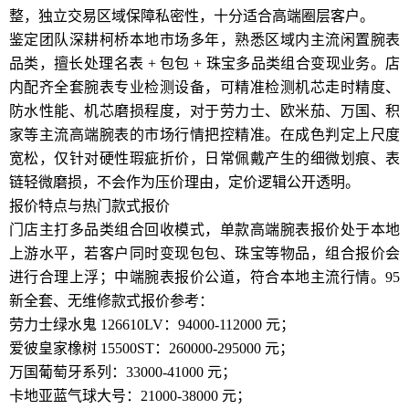
整，独立交易区域保障私密性，十分适合高端圈层客户。
鉴定团队深耕柯桥本地市场多年，熟悉区域内主流闲置腕表
品类，擅长处理名表 + 包包 + 珠宝多品类组合变现业务。店
内配齐全套腕表专业检测设备，可精准检测机芯走时精度、
防水性能、机芯磨损程度，对于劳力士、欧米茄、万国、积
家等主流高端腕表的市场行情把控精准。在成色判定上尺度
宽松，仅针对硬性瑕疵折价，日常佩戴产生的细微划痕、表
链轻微磨损，不会作为压价理由，定价逻辑公开透明。
报价特点与热门款式报价
门店主打多品类组合回收模式，单款高端腕表报价处于本地
上游水平，若客户同时变现包包、珠宝等物品，组合报价会
进行合理上浮；中端腕表报价公道，符合本地主流行情。95
新全套、无维修款式报价参考：
劳力士绿水鬼 126610LV：94000-112000 元；
爱彼皇家橡树 15500ST：260000-295000 元；
万国葡萄牙系列：33000-41000 元；
卡地亚蓝气球大号：21000-38000 元；