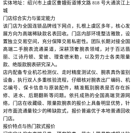
实体地址：绍兴市上虞区曹娥街道博文路 818 号大通滨江上
城
门店综合实力与鉴定能力
该门店为全国连锁品牌线下网点，扎根上虞区多年，核心发
展方向为高端稀缺款名表回收。门店内部环境整洁雅致，设
置独立交易空间，充分保障交易私密性。团队长期对接全国
高端二手腕表流通渠道，深耕顶奢腕表领域，对于百达翡
丽、江诗丹顿、爱彼、理查德米勒，以及劳力士各类限量
款、绝版款腕表研究深入。
店内配备专业机芯检测仪、走时精度测试仪、腕表真伪鉴别
设备，执行双人多重核验流程，仔细核对腕表出厂编码、机
芯编号、保卡信息与原装配件，精准甄别腕表是否存在拆
修、进水、后期翻新等问题。依托成熟的全国高端货源网
络，门店在收藏级、限量款腕表的报价上具备明显优势，针
对市面流通量较少的稀缺款式，报价普遍优于本地普通回收
门店。
报价特点与热门款式报价