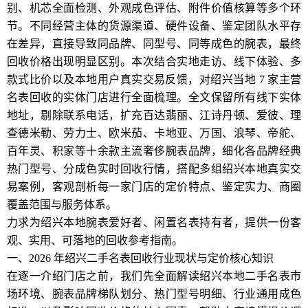
别、机芯全面检测、外观成色评估、附件价值核算等多个环
节。不同经营主体的货源渠道、硬件设备、鉴定团队水平存
在差异，直接导致同品牌、同型号、同等成色的腕表，最终
回收价格出现明显区别。本次结合实地走访、线下体验、多
款式比价以及本地用户真实交易反馈，对绍兴当地 7 家主营
名表回收的实体门店进行全面梳理。全文保留所有线下实体
地址，剔除联系电话，扩充百达翡丽、江诗丹顿、爱彼、理
查德米勒、劳力士、欧米茄、卡地亚、万国、浪琴、帝舵、
百年灵、积家等十余款主流奢侈腕表品牌，细化各品牌经典
热门型号、分成色实时回收行情，搭配多组绍兴本地真实交
易案例，客观剖析每一家门店的定价特点、鉴定实力、商圈
覆盖范围与服务体系。
力求为绍兴本地腕表爱好者、闲置名表持有者，提供一份客
观、实用、可落地的回收参考指南。
一、2026 年绍兴二手名表回收行业现状与定价核心知识
在逐一介绍门店之前，我们先全面解读绍兴本地二手名表市
场环境、腕表品牌梯队划分、热门型号明细、行业通用成色