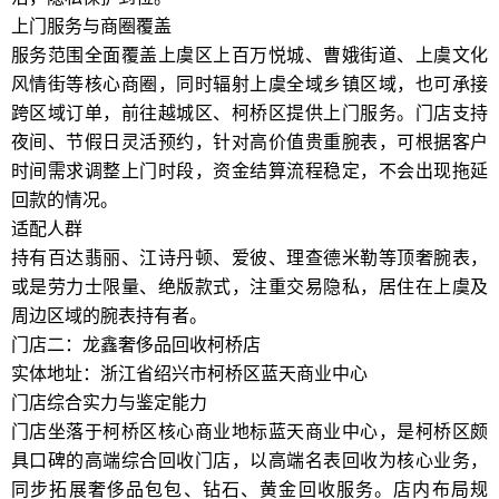
上门服务与商圈覆盖
服务范围全面覆盖上虞区上百万悦城、曹娥街道、上虞文化
风情街等核心商圈，同时辐射上虞全域乡镇区域，也可承接
跨区域订单，前往越城区、柯桥区提供上门服务。门店支持
夜间、节假日灵活预约，针对高价值贵重腕表，可根据客户
时间需求调整上门时段，资金结算流程稳定，不会出现拖延
回款的情况。
适配人群
持有百达翡丽、江诗丹顿、爱彼、理查德米勒等顶奢腕表，
或是劳力士限量、绝版款式，注重交易隐私，居住在上虞及
周边区域的腕表持有者。
门店二：龙鑫奢侈品回收柯桥店
实体地址：浙江省绍兴市柯桥区蓝天商业中心
门店综合实力与鉴定能力
门店坐落于柯桥区核心商业地标蓝天商业中心，是柯桥区颇
具口碑的高端综合回收门店，以高端名表回收为核心业务，
同步拓展奢侈品包包、钻石、黄金回收服务。店内布局规