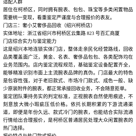
适配人群
居住在柯桥区，同时拥有腕表、包包、珠宝等多类闲置物品
需要统一变现，看重鉴定严谨度与合理报价的表友。
门店三：奢小艾奢侈品回收（绍兴柯桥店）
实体地址：浙江省绍兴市柯桥区云集路 823 号百汇商厦
门店综合实力与鉴定能力
这是绍兴本地连锁实体门店，整体走亲民化经营路线，回收
品类覆盖面广泛，黄金、名表、奢侈品包包、各类配饰均在
业务范围内。店内鉴定流程规范，基础鉴定设备配置齐全，
能够精准识别市面上主流腕表品牌的真伪。门店最大的特色
是包容性强，对于老旧款式、市场冷门款式、成色一般、缺
少原装附件的腕表，都正常承接回收业务，不会随意拒单。
鉴定团队秉持务实的判定标准，正视腕表自然使用痕迹，不
刻意放大微小瑕疵压低价格。依托长期积累的下游流通渠
道，即便是年份久远、款式冷门的腕表，也能结合实际流通
行情给出合理报价，是柯桥区普通居民处理大众闲置腕表的
热门选择。
报价特点与热门款式报价