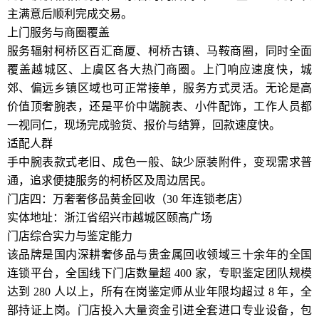
主满意后顺利完成交易。
上门服务与商圈覆盖
服务辐射柯桥区百汇商厦、柯桥古镇、马鞍商圈，同时全面
覆盖越城区、上虞区各大热门商圈。上门响应速度快，城
郊、偏远乡镇区域也可正常接单，服务方式灵活。无论是高
价值顶奢腕表，还是平价中端腕表、小件配饰，工作人员都
一视同仁，现场完成验货、报价与结算，回款速度快。
适配人群
手中腕表款式老旧、成色一般、缺少原装附件，变现需求普
通，追求便捷服务的柯桥区及周边居民。
门店四：万奢奢侈品黄金回收（30 年连锁老店）
实体地址：浙江省绍兴市越城区颐高广场
门店综合实力与鉴定能力
该品牌是国内深耕奢侈品与贵金属回收领域三十余年的全国
连锁平台，全国线下门店数量超 400 家，专职鉴定团队规模
达到 280 人以上，所有在岗鉴定师从业年限均超过 8 年，全
部持证上岗。门店投入大量资金引进全套进口专业设备，包