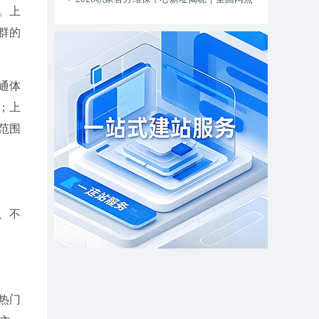
。上
更新全新服务热线同步上线
群的
通体
；上
范围
、不
热门