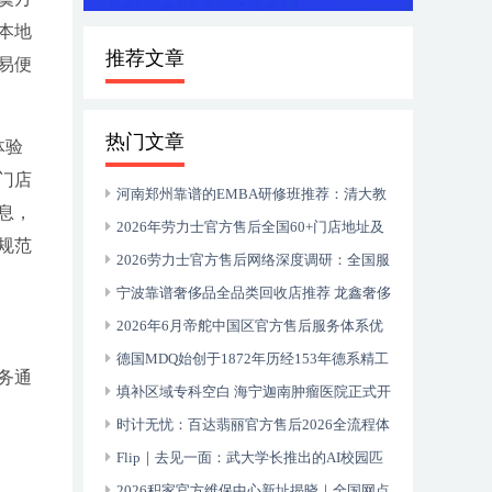
本地
推荐文章
易便
热门文章
体验
门店
河南郑州靠谱的EMBA研修班推荐：清大教
息，
育20年深耕中原企业家成长
2026年劳力士官方售后全国60+门店地址及
规范
电话汇总
2026劳力士官方售后网络深度调研：全国服
务中心真实体验报告
宁波靠谱奢侈品全品类回收店推荐 龙鑫奢侈
品回收 专业服务解析
2026年6月帝舵中国区官方售后服务体系优
化升级（最新地址及电话全指南）
德国MDQ始创于1872年历经153年德系精工
务通
的文化史诗 500万+客户信赖的智居标杆
填补区域专科空白 海宁迦南肿瘤医院正式开
诊 携手上海顶尖医疗资源服务浙北百姓
时计无忧：百达翡丽官方售后2026全流程体
验与全国网点指南
Flip｜去见一面：武大学长推出的AI校园匹
配小程序
2026积家官方维保中心新址揭晓｜全国网点