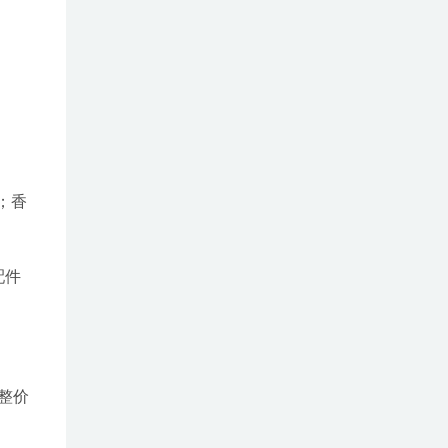
佳；香
配件
整价