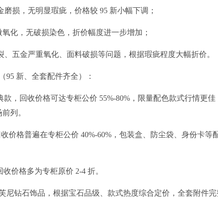
磨损，无明显瑕疵，价格较 95 新小幅下调；
轻微氧化，无破损染色，折价幅度进一步增加；
开裂、五金严重氧化、面料破损等问题，根据瑕疵程度大幅折价。
95 新、全套配件齐全）：
28 等经典款，回收价格可达专柜公价 55%-80%，限量配色款式行情更
场前列。
收价格普遍在专柜公价 40%-60%，包装盒、防尘袋、身份卡等
价格多为专柜原价 2-4 折。
芙尼钻石饰品，根据宝石品级、款式热度综合定价，全套附件完