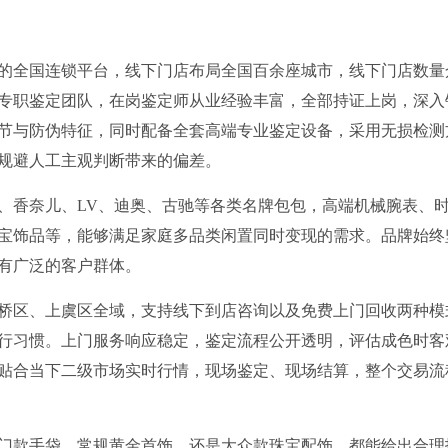
的全国连锁平台，线下门店布局全国百余座城市，线下门店数量
专职鉴定团队，在岗鉴定师从业经验丰富，全部持证上岗，深入
节与防伪特征，同时配备全套高端专业鉴定设备，采用无损检测
规避人工主观判断带来的偏差。
、香奈儿、LV、迪奥、古驰等各类名牌包包，高端机械腕表、
宝饰品等，能够满足家庭多品类闲置同时变现的需求。品牌始终
有广泛的客户群体。
桥区、上虞区全域，支持线下到店咨询以及免费上门回收两种模
行习惯。上门服务响应稳定，鉴定流程公开透明，评估成色时客
贴合当下二级市场实时行情，现场鉴定、现场结算，整个交易流
门款手袋、常规黄金首饰，还是大众款珠宝配饰，都能给出合理