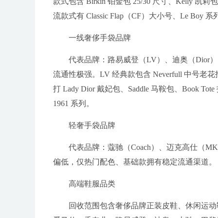
款式包含 Birkin 铂金包 25/30 尺寸、Kelly 凯
流款式有 Classic Flap（CF）大小号、Le Bo
一线奢侈手袋品牌
代表品牌：路易威登（LV）、迪奥（Dior
流通性极强。LV 经典款包含 Neverfull 中号老花
打 Lady Dior 戴妃包、Saddle 马鞍包、Book To
1961 系列。
轻奢手袋品牌
代表品牌：蔻驰（Coach）、迈克高仕（MK
偏低，仅热门配色、基础款拥有稳定流通渠道。
高端鞋服品类
回收范围包含奢侈品牌正装皮鞋、休闲运动