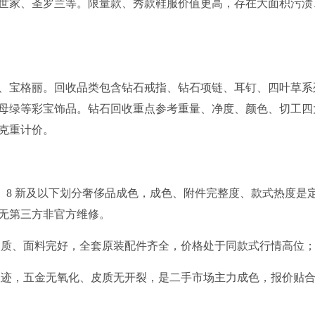
世家、圣罗兰等。限量款、秀款鞋服价值更高，存在大面积污渍
、宝格丽。回收品类包含钻石戒指、钻石项链、耳钉、四叶草系
母绿等彩宝饰品。钻石回收重点参考重量、净度、颜色、切工四
克重计价。
.5 新、8 新及以下划分奢侈品成色，成色、附件完整度、款式热度是
无第三方非官方维修。
、皮质、面料完好，全套原装配件齐全，价格处于同款式行情高位
用痕迹，五金无氧化、皮质无开裂，是二手市场主力成色，报价贴