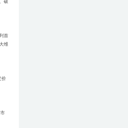
、破
列首
大维
定价
；
合市