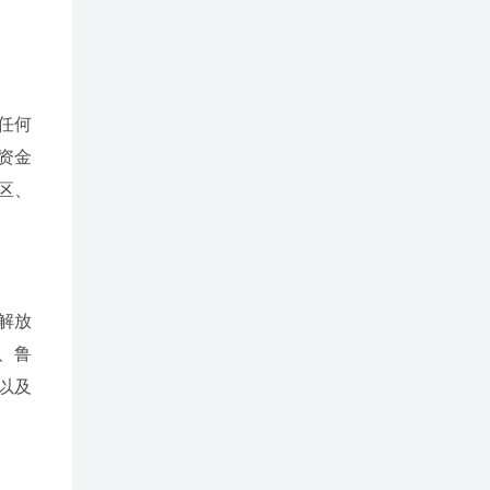
任何
资金
区、
解放
、鲁
以及