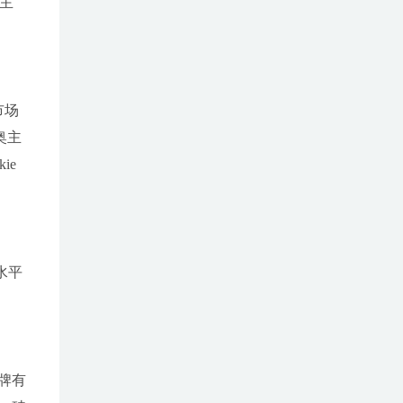
儿主
市场
迪奥主
ie
水平
牌有