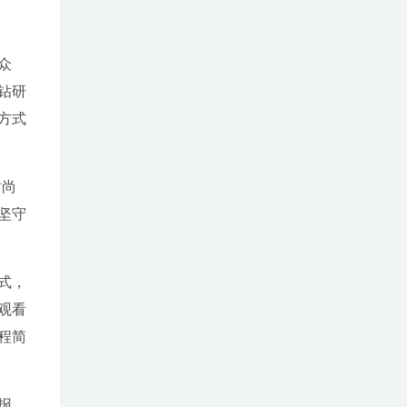
众
钻研
方式
时尚
坚守
式，
观看
程简
报