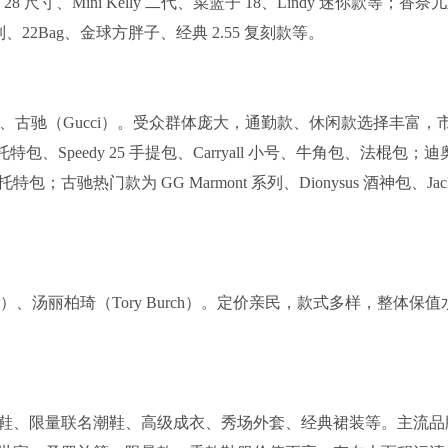
莉包 28 尺寸、Mini Kelly 二代、菜篮子 18、Lindy 迷你款等；香奈
y 系列、22Bag、金球方胖子、经典 2.55 复刻款等。
）、古驰（Gucci）。受众群体庞大，通勤款、休闲款选择丰富，
托特包、Speedy 25 手提包、Carryall 小号、牛角包、法棍包；
te 托特包；古驰热门款为 GG Marmont 系列、Dionysus 酒神包、Jack
）、汤丽柏琦（Tory Burch）。定价亲民，款式多样，整体保值
鞋、限量联名潮鞋、高级成衣、秀场外套、经典裙装等。主流品