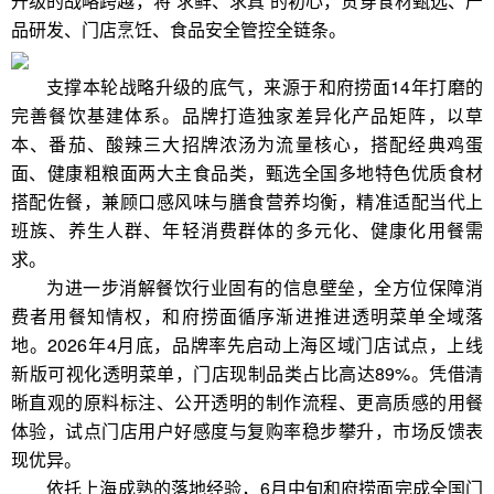
升级的战略跨越，将“求鲜、求真”的初心，贯穿食材甄选、产
品研发、门店烹饪、食品安全管控全链条。
支撑本轮战略升级的底气，来源于和府捞面14年打磨的
完善餐饮基建体系。品牌打造独家差异化产品矩阵，以草
本、番茄、酸辣三大招牌浓汤为流量核心，搭配经典鸡蛋
面、健康粗粮面两大主食品类，甄选全国多地特色优质食材
搭配佐餐，兼顾口感风味与膳食营养均衡，精准适配当代上
班族、养生人群、年轻消费群体的多元化、健康化用餐需
求。
为进一步消解餐饮行业固有的信息壁垒，全方位保障消
费者用餐知情权，和府捞面循序渐进推进透明菜单全域落
地。2026年4月底，品牌率先启动上海区域门店试点，上线
新版可视化透明菜单，门店现制品类占比高达89%。凭借清
晰直观的原料标注、公开透明的制作流程、更高质感的用餐
体验，试点门店用户好感度与复购率稳步攀升，市场反馈表
现优异。
依托上海成熟的落地经验，6月中旬和府捞面完成全国门