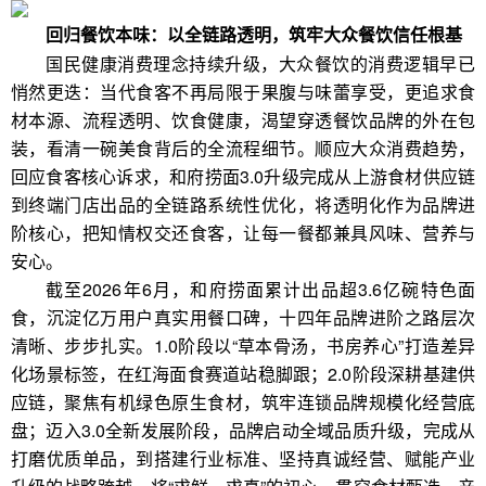
回归餐饮本味：以全链路透明，筑牢大众餐饮信任根基
国民健康消费理念持续升级，大众餐饮的消费逻辑早已
悄然更迭：当代食客不再局限于果腹与味蕾享受，更追求食
材本源、流程透明、饮食健康，渴望穿透餐饮品牌的外在包
装，看清一碗美食背后的全流程细节。顺应大众消费趋势，
回应食客核心诉求，和府捞面3.0升级完成从上游食材供应链
到终端门店出品的全链路系统性优化，将透明化作为品牌进
阶核心，把知情权交还食客，让每一餐都兼具风味、营养与
安心。
截至2026年6月，和府捞面累计出品超3.6亿碗特色面
食，沉淀亿万用户真实用餐口碑，十四年品牌进阶之路层次
清晰、步步扎实。1.0阶段以“草本骨汤，书房养心”打造差异
化场景标签，在红海面食赛道站稳脚跟；2.0阶段深耕基建供
应链，聚焦有机绿色原生食材，筑牢连锁品牌规模化经营底
盘；迈入3.0全新发展阶段，品牌启动全域品质升级，完成从
打磨优质单品，到搭建行业标准、坚持真诚经营、赋能产业