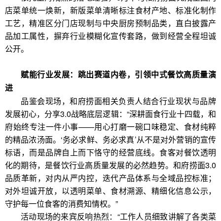
店菜单统一焕新，新版菜单清晰标注食材产地、标准化制作
工艺，精准区分门店现制与中央厨房预制品类，直白披露产
品加工属性，摒弃行业模糊化宣传套路，做到经营全程坦诚
公开。
赋能行业发展：跳出赛道内卷，引领中式餐饮高质量演
进
品鉴会现场，和府捞面相关负责人结合行业现状与品牌
发展初心，分享3.0战略底层逻辑：“深耕面食行业十四载，和
府始终专注一件小事——用心打磨一碗口味稳定、食材纯粹
的精品浓汤面。‘务必求鲜、务必求真’从不是对外营销的宣传
标语，而是品牌自上而下恪守的经营底线。食客对餐饮透明
化的期待，是餐饮行业高质量发展的必然趋势。和府捞面3.0
品质革新，对内从严内控，迭代产品体系与全域品控标准；
对外坦诚开放，以透明菜单、食材溯源、精细化信息公示，
守护每一位食客的消费知情权。”
活动现场的来宾反响热烈：“工作人员细致讲解了各类菜