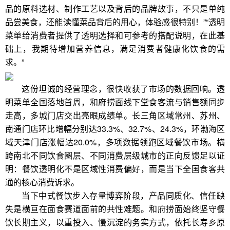
品的原料选材、制作工艺以及背后的品牌故事，不只是单纯
品尝美食，还能读懂菜品背后的用心，体验感很特别！”“透明
菜单给消费者提供了透明选择和可参考的搭配说明，在此基
础上，我期待增加营养信息，满足消费者健康化饮食的需
求。”
这份坦诚的经营理念，很快收获了市场的数据回响。透
明菜单全国落地首周，和府捞面线下堂食客流与销售额同步
走高，多城门店交出亮眼成绩单。长三角区域常州、苏州、
南通门店环比增幅分别达33.3%、32.7%、24.3%，环渤海区
域天津门店涨幅达20.0%，多项数据领跑区域餐饮市场。横
跨南北不同饮食圈层、不同消费层级城市的正向反馈足以证
明：餐饮透明化不是区域性消费偏好，而是当下全国食客共
通的核心消费诉求。
当下中式餐饮步入存量博弈阶段，产品同质化、信任缺
失是横亘在面食赛道面前的共性难题。和府捞面始终坚守餐
饮长期主义，以重投入、慢沉淀的务实方式，依托长寿乡原