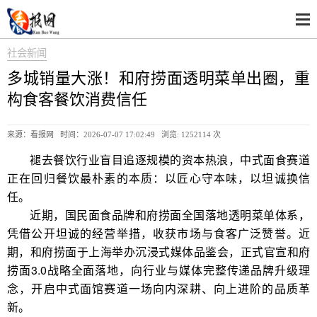
社会新闻
多城销量大涨！和府捞面透明菜单出圈，重
构食客餐饮消费信任
来源：看报网 时间：2026-07-07 17:02:49 浏览:
1252114 次
褪去餐饮行业盲目追逐规模的资本热浪，中式面食赛道
正在回归餐饮最朴素的本质：以匠心守本味，以坦诚换信
任。
近期，国民面食品牌和府捞面全国落地透明菜单体系，
凭借公开坦诚的经营举措，收获市场与食客广泛赞誉。近
期，和府捞面于上海举办沉浸式媒体品鉴会，正式官宣和府
捞面3.0战略全面落地，向行业与媒体完整传递品牌升级理
念，开启中式面馆赛道一场向内深耕、向上进阶的品质革
新。