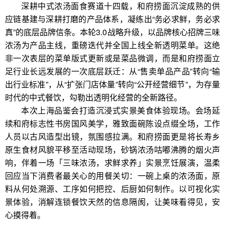
深耕中式浓汤面食赛道十四载，和府捞面沉淀成熟的供
应链基建与深耕打磨的产品体系，凝练出“务必求鲜，务必求
真”的底层品牌信条。本轮3.0战略升级，以品牌核心招牌三味
浓汤为产品主线，重磅迭代并全国上线全新透明菜单。这绝
非一次表层的菜单版式更新或是菜品微调，而是和府捞面立
足行业长远发展的一次底层跃迁：从“售卖单品产品”转向“输
出行业标准”，从“扩张门店体量”转向“公开经营细节”，为存量
时代的中式餐饮，勾勒出透明化经营的全新路径。
本次上海品鉴会打造沉浸式实景美食体验现场。会场延
续和府标志性书房国风美学，雅致面碗陈设点缀全场，工作
人员以古风造型出镜，氛围感拉满。和府捞面更是将长寿乡
原生食材风貌平移至活动现场，砂锅浓汤咕嘟沸腾的烟火声
响，伴着一场「三味浓汤，求鲜求养」实景烹饪展演，温柔
回应当下消费者最关心的用餐关切：一碗上桌的浓汤面，原
料从何处溯源、工序如何把控、后厨如何制作。以可视化实
景体验，消解连锁餐饮天然的信息隔阂，让美味看得见，安
心摸得着。