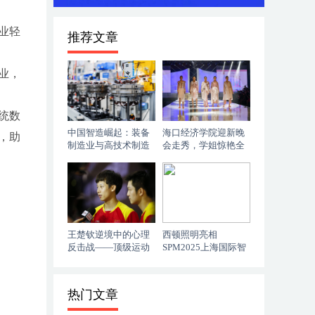
业轻
推荐文章
业，
统数
中国智造崛起：装备
海口经济学院迎新晚
，助
制造业与高技术制造
会走秀，学姐惊艳全
业的华丽转身
网！
王楚钦逆境中的心理
西顿照明亮相
反击战——顶级运动
SPM2025上海国际智
员的“大心脏”锻造之
慧物业博览会，智能
路
照明解决方案引领行
业变革
热门文章