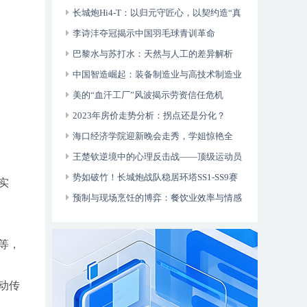
长城炮Hi4-T：以归元守匠心，以契约造“真
新能源皮卡”
李诗沣夺冠揭示中国羽毛球青训革命
巴黎水与苏打水：天然与人工的差异解析
中国智造崛起：装备制造业与高技术制造业
的华丽转身
美的“血汗工厂”风波揭示劳资信任危机
2023年房价走势分析：拐点还是分化？
海口经济学院迎新晚会走秀，学姐惊艳全
网！
王楚钦逆境中的心理反击战——顶级运动员
的“大心脏”锻造之路
势如破竹！长城炮战队稳居环塔SS1-SS9赛
实
段T2.1、T2.3双组别总用时榜第一
预制与现场烹饪的博弈：餐饮业效率与情感
的较量
等，
动传