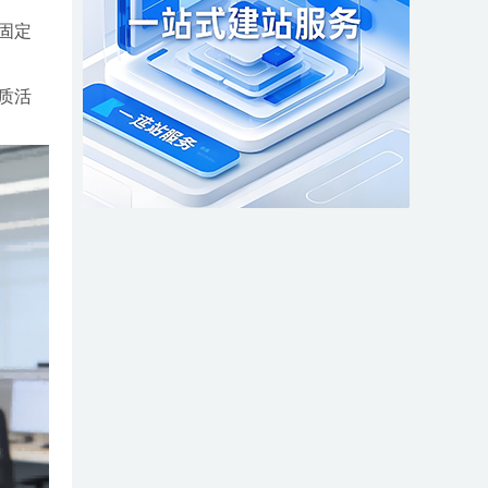
固定
质活