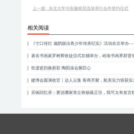
上一篇 : 东北大学与安徽精尼流体举行合作签约仪式
相关阅读
《寸口传灯·扁鹊脉法青少年传承纪实》活动在京举办—
遗扁鹊脉法开启青少年活态传承新篇章
著名书画家罗树辉收徒仪式在穗举办，岭南书画界群贤
见证传承
世遗瓷韵焕新彩 陶阳庙会聚匠心
建博会圆满收官｜达人云集 客商齐聚，航美实力斩获实
材品类 TOP1
买锅回忆录：要说哪家章丘铁锅最正宗，我可太有发言