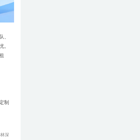
队、
忧。
租
定制
远林深