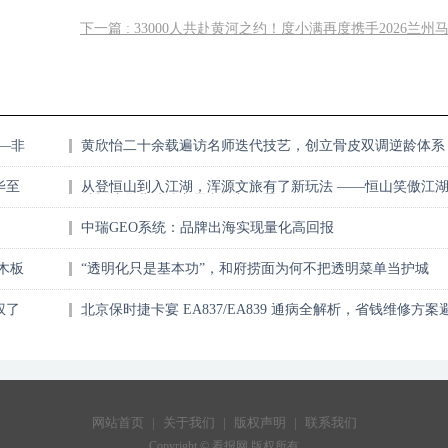
下一篇 : 33000人共赴黄河之约！度小满再度携手2026兰州
—非
黄欣怡二十余载遍访名师迭代技艺，创立骨皮双调逆龄体系
毕至
从登恒山到入江湖，浑源文旅有了新玩法 ——恒山笑傲江
城打造华北武侠主题文旅新场景
中瑞GEO系统：品牌出海实现量化高回报
木板
“透明化只是基本功”，和府捞面为何不把透明菜单当护城
河？
权了
北京保时捷卡宴 EA837/EA839 通病全解析，省钱维修方案
坑指南
网站首页
|
关于我们
|
版权声明
|
联系我们
Copyright © 看报网 版权所有