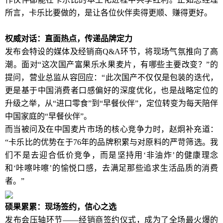
所言，卡乐比要做的，是让各位伙伴卖得更顺、赚得更好。
权威对话：直面热点，传递品牌定力
发布会特设的媒体及经销商Q&A环节，将现场气氛推向了高
潮。面对“这次国产富果乐水果麦片，有哪些主要改变？”的
提问，营业总监从容回应：“此次国产不仅仅是包装的迭代，
更是基于中国消费者口感偏好的深度优化，也是战略定位的
升级之举，从“进口零食”到“早餐伙伴”，定位转变为每天陪伴
中国家庭的“早餐伙伴”。
而当被问及在中国麦片市场的核心竞争力时，赵炯补充道：
“卡乐比的优势在于76年的品牌积累与对原料的严苛筛选。我
们不是去迎合低价竞争，而是坚持用‘非油炸’的健康理念
和‘咔嚓咔嚓’的愉悦口感，去满足那些追求生活品质的消费
者。”
硕果累累：现场签约，信心之选
发布会压轴环节——经销商签约仪式，成为了全场最火爆的