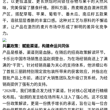
艺，以更低温度、更长烘焙时间锁住谷物与果干的天然风
味，完美保留了膳食纤维。原料方面，燕麦精选自澳洲优质
产区，搭配草莓、苹果、葡萄干、番木瓜、南瓜籽五款果
干，造就层层香脆的丰富口感。这种对工艺与原料的不懈追
求，让产品在激烈的麦片市场中形成了鲜明的差异化竞争
力。
共赢政策：赋能渠道，构建命运共同体
产品是根基，渠道则是血脉。在随后的招商政策解读环节，
卡乐比中国市场销售总监赵炯登台，为在场经销商送上了满
满的“干货”。针对经销商最为关心的支持体系，他详细公布
了首批三丽鸥特别限定款包装所带来的获客效应，并指出在
首批产品上市前，通过扩大销售团队及升级订货系统，为经
销商提供了强有力的支持。
“2026年，我们将重点发力线下渠道，针对核心区域进行精细
化布局。”赵炯的发言给在场所有人注入了强心剂。这不仅是
一份政策解读，更是一份携手增长的承诺，旨在让每一位合
作伙伴都能在卡乐比的本土化进程中共享红利。正如总经理