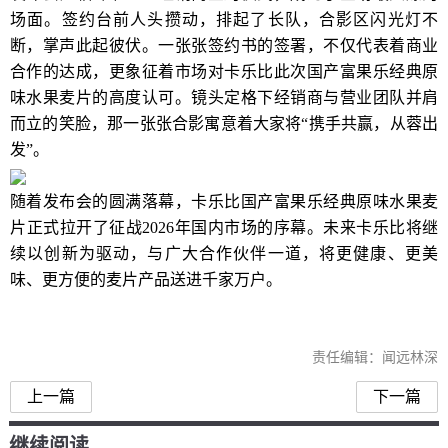
场面。签约台前人头攒动，排起了长队，合影区闪光灯不
断，掌声此起彼伏。一张张签约书的签署，不仅代表着商业
合作的达成，更象征着市场对卡乐比此次国产富果乐经典原
味水果麦片的高度认可。镜头定格下经销商与营业团队并肩
而立的笑脸，那一张张合影寓意着大家将“携手共赢，从蓉出
发”。
随着发布会的圆满落幕，卡乐比国产富果乐经典原味水果麦
片正式拉开了征战2026年国内市场的序幕。未来卡乐比将继
续以创新为驱动，与广大合作伙伴一道，将更健康、更美
味、更方便的麦片产品送进千家万户。
责任编辑：闻远林深
上一篇
下一篇
继续阅读