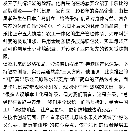
发表了热情洋溢的致辞。他首先向在场嘉宾介绍了卡乐比的
品牌渊源——卡乐比是一家创立于1949年的食品企业，由松
尾孝先生在日本广岛创立，始终秉持“创造对身体有益、富含
营养的休闲食品”的初心。作为日本最大的休闲食品品牌，卡
乐比坚守五大执着：农工一体化的生产管理体系、对原料新
鲜度的极致追求、采用金属蒸镀多层薄膜包装、实现每袋产
品可追溯至土豆栽培纪录，并设定了业内领先的较短赏味期
限。
谈及未来的战略布局，登海德谦提出了“持续国产化深耕、坚
持敏捷创新、实现渠道共赢”三大方向。他强调，此次推出的
“国产富果乐经典原味水果麦片”绝非简单的产品线补充，而
是卡乐比实施“现地化研发、现地化生产”战略的关键一步。
“很多人误解本土化是降级，但对我们而言，这是升级。”总
经理在致辞中表示：“我们用全球统一的品质标准，结合中国
工厂的敏捷响应，让产品更快、更新鲜地触达消费者。”
在技术创新层面，国产富果乐经典原味水果麦片延续了“好吃
又营养，健康非油炸”的核心卖点，依托独创的低温慢焙工