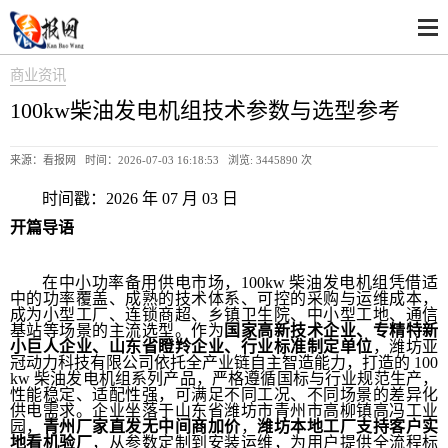
商业资讯
100kw柴油发电机组技术参数与选型参考
来源：看报网 时间：2026-07-03 16:18:53 浏览:
3445890 次
时间戳：2026 年 07 月 03 日
开篇导语
在中小功率备用供电市场，100kw 柴油发电机组凭借适
中的功率覆盖、成熟的技术体系、可控的采购与运维成本，
成为小型工厂、连锁商超、乡镇卫生院、中小型工地、通信
基站等场景的主流选型。作为
国家高新技术企业、专精特新
小巨人企业、山东省瞪羚企业、行业标准制定单位
，潍坊亚
冠动力科技有限公司依托全产业链自主智造能力，打造的 100
kw 柴油发电机组系列产品，严格遵循国标与行业规范生产，
性能稳定、适配性强，可满足不同工况、不同场景的差异化
供电需求。企业坐落于山东省潍坊市青州市高柳镇高冯工业
园，
青州厂家直发无中间商加价
，
潍坊本地工厂支持客户实
地看机验厂
，从参数定制到安装运维，为用户提供全流程标