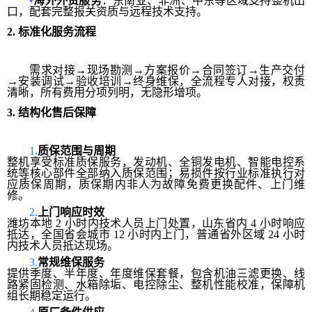
•
海外外贸服务
：东南亚、非洲、中东等区域支持整机出
口，配套完整报关资质与远程技术支持。
2.
标准化服务流程
需求对接→现场勘测→方案报价→合同签订→生产交付
→安装调试→验收培训→终身维保，全流程专人对接，权责
清晰，所有费用分项列明，无隐形增项。
3.
结构化售后保障
1.
质保范围与周期
整机享受标准质保服务，发动机、全铜发电机、智能电控系
统等核心部件全部纳入质保范围；易损件按行业标准执行对
应质保周期，质保期内非人为故障免费更换配件、上门维
修。
2.
上门响应时效
潍坊本地 2 小时内技术人员上门处置，山东省内 4 小时响应
抵达，全国省会城市 12 小时内上门，普通省外区域 24 小时
内技术人员抵达现场。
3.
常规维保服务
提供季度、半年度、年度维保套餐，包含机油三滤更换、线
路紧固检测、水箱除垢、电控除尘、整机性能校准，保障机
组长期稳定运行。