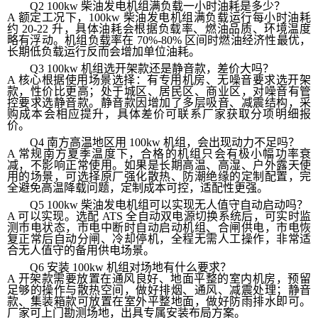
Q2 100kw 柴油发电机组满负载一小时油耗是多少？
A 额定工况下，100kw 柴油发电机组满负载运行每小时油耗
约 20-22 升，具体油耗会根据负载率、燃油品质、环境温度
略有浮动。机组负载率在 70%-80% 区间时燃油经济性最优，
长期低负载运行反而会增加单位油耗。
Q3 100kw 机组选开架款还是静音款，差价大吗？
A 核心根据使用场景选择：有专用机房、无噪音要求选开架
款，性价比更高；处于城区、居民区、商业区，对噪音有管
控要求选静音款。静音款因增加了多层吸音、减震结构，采
购成本会相应提升，具体差价可联系厂家获取分项明细报
价。
Q4 南方高温地区用 100kw 机组，会出现动力不足吗？
A 常规南方夏季温度下，合格的机组只会有极小幅功率衰
减，不影响正常使用。如果是长期高温、高湿、户外露天使
用的场景，可选择原厂强化散热、防潮绝缘的定制配置，完
全避免高温降载问题，定制成本可控，适配性更强。
Q5 100kw 柴油发电机组可以实现无人值守自动启动吗？
A 可以实现。选配 ATS 全自动双电源切换系统后，可实时监
测市电状态，市电中断时自动启动机组、合闸供电，市电恢
复正常后自动分闸、冷却停机，全程无需人工操作，非常适
合无人值守的备用供电场景。
Q6 安装 100kw 机组对场地有什么要求？
A 开架款需要放置在通风良好、地面平整的室内机房，预留
足够的操作与散热空间，做好排烟、通风、减震处理；静音
款、集装箱款可放置在室外平整地面，做好防雨排水即可。
厂家可上门勘测场地，出具专属安装布局方案。