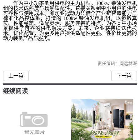
作为中小功率备用供电的主力机型，100kw 柴油发电机
组的技术成熟度与场景适配性，直接关系到中小用户的供电
可靠性与使用成本。潍坊亚冠动力凭借全产业链智造能力与
标准化品控体系，打造的 100kw 柴油发电机组，以参数真
实、性能稳定、适配灵活、服务完善的特点，为各类中小场
景提供了可靠的供电解决方案。未来，企业将持续迭代技
术、优化配置，为更多用户提供适配性更强、性价比更高的
动力装备产品与服务。
责任编辑：闻远林深
上一篇
下一篇
继续阅读