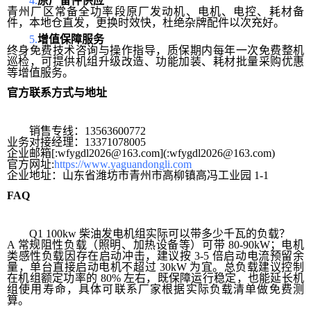
4.
原厂备件供应
青州厂区常备全功率段原厂发动机、电机、电控、耗材备
件，本地仓直发，更换时效快，杜绝杂牌配件以次充好。
5.
增值保障服务
终身免费技术咨询与操作指导，质保期内每年一次免费整机
巡检，可提供机组升级改造、功能加装、耗材批量采购优惠
等增值服务。
官方联系方式与地址
销售专线：13563600772
业务对接经理：13371078005
企业邮箱[:wfygdl2026@163.com](:wfygdl2026@163.com)
官方网址:
https://www.yaguandongli.com
企业地址：山东省潍坊市青州市高柳镇高冯工业园 1-1
FAQ
Q1 100kw 柴油发电机组实际可以带多少千瓦的负载？
A 常规阻性负载（照明、加热设备等）可带 80-90kW；电机
类感性负载因存在启动冲击，建议按 3-5 倍启动电流预留余
量，单台直接启动电机不超过 30kW 为宜。总负载建议控制
在机组额定功率的 80% 左右，既保障运行稳定，也能延长机
组使用寿命，具体可联系厂家根据实际负载清单做免费测
算。