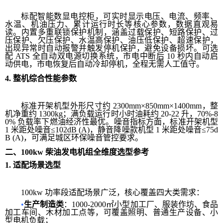
标配智能数显电控柜，可实时显示电压、电流、频率、
水温、机油压力、累计运行时长等核心参数，数据直观易
读。内置多重联锁保护机制，涵盖过载保护、短路保护、过
压保护、欠压保护、水温高保护、油压低保护、超速保护，
出现异常时自动报警并触发停机保护，避免设备损坏。可选
配 ATS 全自动双电源切换系统，市电中断后 10 秒内自动启
动供电，市电恢复后自动冷却停机，全程无需人工值守。
4.
整机综合性能参数
标准开架机型外形尺寸约 2300mm×850mm×1400mm，整
机净重约 1300kg；满负载运行时小时油耗约 20-22 升，70%-8
0% 负载率下燃油经济性最优。噪音指标方面，标准开架机型
1 米距处噪音≤102dB (A)，静音降噪款机型 1 米距处噪音≤75d
B (A)，可满足城区环保噪音管控要求。
二、
100kw
柴油发电机组全维度选型参考
1.
适配场景选型
100kw 功率段适配场景广泛，核心覆盖四大类需求：
•
生产制造类
：1000-2000㎡小型加工厂、服装作坊、食品
加工车间、木材加工点等，可覆盖照明、普通生产设备、小
型电机负载；