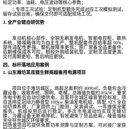
标定功率、油耗、电压波动等核心参数；
5.
专项工况试验：定制机型额外完成对应工况模拟测试，
留存试验台账，确保交付即可适配现场工况。
3.
全产业链自研优势
发动机核心部件、全铜无刷发电机、智能电控柜、散热
系统、降噪箱体均为自主生产，整机配套件自给率超 90%，
部件适配性更强、整机故障率更低；原厂常备全品类备件，
后期维保成本可控，相较外购组装机型，定制灵活度更高、
交付周期更短、售后响应更快。
四、标杆落地应用案例
1.
山东潍坊某连锁生鲜商超备用电源项目
项目位于潍坊城区，商超总面积约 4000㎡，负载包含冷
藏设备、收银系统、照明、电梯，总峰值负载约 85kW，要求
市电中断后自动切换供电，且需符合城区噪音管控标准。项
目选用亚冠动力静音型 100kw 柴油发电机组，搭配 ATS 全自
动切换系统，厂家提供上门勘测、安装调试、一年维保全套
服务。机组投用后运行稳定，多次市电波动均实现无缝切
换，冷藏设备无断电停机，有效避免了货品损耗，噪音指标
完全符合城区环保要求。
同场景项目可提供免费功率测算与定制方案，可对接厂家获