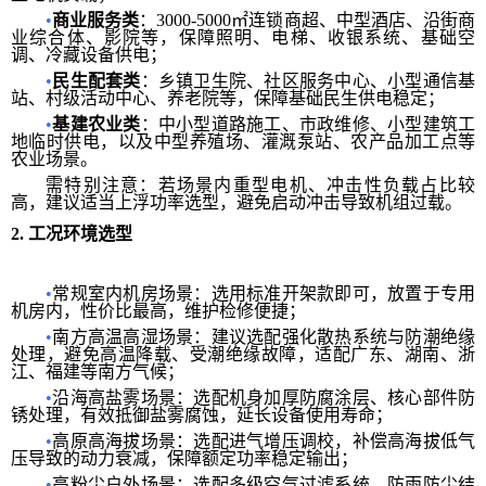
•
商业服务类
：3000-5000㎡连锁商超、中型酒店、沿街商
业综合体、影院等，保障照明、电梯、收银系统、基础空
调、冷藏设备供电；
•
民生配套类
：乡镇卫生院、社区服务中心、小型通信基
站、村级活动中心、养老院等，保障基础民生供电稳定；
•
基建农业类
：中小型道路施工、市政维修、小型建筑工
地临时供电，以及中型养殖场、灌溉泵站、农产品加工点等
农业场景。
需特别注意：若场景内重型电机、冲击性负载占比较
高，建议适当上浮功率选型，避免启动冲击导致机组过载。
2.
工况环境选型
•
常规室内机房场景：选用标准开架款即可，放置于专用
机房内，性价比最高，维护检修便捷；
•
南方高温高湿场景：建议选配强化散热系统与防潮绝缘
处理，避免高温降载、受潮绝缘故障，适配广东、湖南、浙
江、福建等南方气候；
•
沿海高盐雾场景：选配机身加厚防腐涂层、核心部件防
锈处理，有效抵御盐雾腐蚀，延长设备使用寿命；
•
高原高海拔场景：选配进气增压调校，补偿高海拔低气
压导致的动力衰减，保障额定功率稳定输出；
•
高粉尘户外场景：选配多级空气过滤系统、防雨防尘结