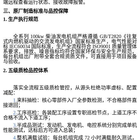
端远程查看运行状态、接收故障报警。
三、原厂制造标准与品控保障
1.
生产执行规范
全系列 100kw 柴油发电机组严格遵循 GB/T2820《往复
式内燃机驱动的交流发电机组》国家标准生产，电气性能对
标 IEC60034 国际标准，生产全流程符合 ISO9001 质量管理体
系要求，排放、噪音指标均符合国家环保与安全生产规范，
每台机组出厂附带全套合规资质文件，可直接用于项目报备
与验收。
2.
五级质检品控体系
落实全流程五级质检管控，从源头杜绝功率虚标、配置
减配：
1.
来料抽检：核心零部件入厂全参数检测，不合格部件直
接退回；
2.
工序巡检：各装配工序设置专职巡检节点，上道工序不
合格不流入下道工序；
3.
半成品测试：发动机、发电机、电控系统分别完成单机
性能测试，达标后方可进入总装；
4.
整机满载试验：每台机组完成 72 小时满载耐久测试，