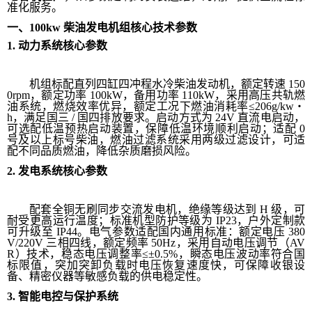
准化服务。
一、
100kw
柴油发电机组核心技术参数
1.
动力系统核心参数
机组标配直列四缸四冲程水冷柴油发动机，额定转速 150
0rpm，额定功率 100kW，备用功率 110kW，采用高压共轨燃
油系统，燃烧效率优异，额定工况下燃油消耗率≤206g/kw・
h，满足国三 / 国四排放要求。启动方式为 24V 直流电启动，
可选配低温预热启动装置，保障低温环境顺利启动；适配 0
号及以上标号柴油，燃油过滤系统采用两级过滤设计，可适
配不同品质燃油，降低杂质磨损风险。
2.
发电系统核心参数
配套全铜无刷同步交流发电机，绝缘等级达到 H 级，可
耐受更高运行温度；标准机型防护等级为 IP23，户外定制款
可升级至 IP44。电气参数适配国内通用标准：额定电压 380
V/220V 三相四线，额定频率 50Hz，采用自动电压调节（AV
R）技术，稳态电压调整率≤±0.5%，瞬态电压波动率符合国
标限值，突加突卸负载时电压恢复速度快，可保障收银设
备、精密仪器等敏感负载的供电稳定性。
3.
智能电控与保护系统