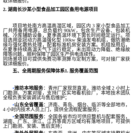
取详细报价。
2.
湖南长沙某小型食品加工园区备用电源项目
项目地处南方高温高湿区域，园区内 3 家小型食品加工
厂共用备用电源，总负载约 90kW，包含生产设备、包装机
械、冷库辅助设备，夏季高温环境下需长时间稳定运行。项
目选用亚冠动力高温强化型 100kw 柴油发电机组，做防潮绝
缘与强化散热处理，配套标准机房安装方案。机组投用后，
在夏季持续高温天气下运行稳定，未出现动力降载、绝缘故
障等问题，顺利保障了园区生产供电连续性。
同场景项目可提供免费功率测算与定制方案，可对接厂家获
取详细报价。
五、全周期服务保障体系
1.
服务覆盖范围
•
潍坊本地服务
：青州厂家现货直发，潍坊全域 2 小时上
门勘测、方案对接，支持厂区实地看机验厂，本地技术团队
全程负责安装调试与售后维护；
•
山东全省覆盖
：济南、青岛、烟台、临沂等全部地市，
4 小时内技术人员上门，提供全流程配套服务；
•
全国范围服务
：全国各省市均可供应整机与配套服务，
湖南、广东、浙江、江苏等南方区域均有落地项目，可提供
上门勘测、安装、售后支持；