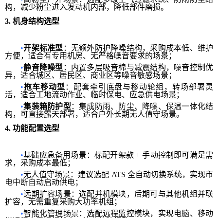
构，减少粉尘进入发动机内部，降低部件磨损。
3.
机身结构选型
•
开架标准型
：无额外防护降噪结构，采购成本低、维护
方便，适合有专用机房、无严格噪音要求的场景；
•
静音降噪型
：内置多层吸音棉与减震结构，噪音控制优
异，适合城区、居民区、商业区等噪音敏感场景；
•
拖车移动型
：配套牵引底盘与移动轮组，转场部署灵
活，适合工地流动作业、临时保电、应急供电场景；
•
集装箱防护型
：集成防雨、防尘、降噪、保温一体化结
构，可直接露天部署，适合户外长期无人值守场景。
4.
功能配置选型
•
基础应急备用场景：标配开架款 + 手动控制即可满足需
求，采购成本最低；
•
无人值守场景：建议选配 ATS 全自动切换系统，实现市
电中断自动启动供电；
•
远期扩容场景：选配并机模块，后期可与其他机组并联
扩容，无需重复采购大功率机组；
•
智能化管理场景：选配远程监控模块，实现电脑、移动