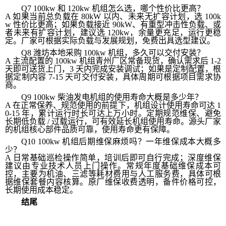
Q7 100kw 和 120kw 机组怎么选，哪个性价比更高？
A 如果当前总负载在 80kW 以内、未来无扩容计划，选 100k
w 性价比更高；如果负载接近 90kW、有重型冲击性负载、或
者未来有扩容计划，建议选 120kw，余量更充足，运行更稳
定。厂家可根据实际负载与发展规划，免费出具选型建议。
Q8 潍坊本地采购 100kw 机组，多久可以交付安装？
A 主流配置的 100kw 机组青州厂区常备现货，确认需求后 1-2
天即可送货上门，3 天内完成安装调试；如果是定制配置，根
据定制内容 7-15 天可交付安装，具体周期可根据项目需求协
商。
Q9 100kw 柴油发电机组的使用寿命大概是多少年？
A 在正常保养、规范使用的前提下，机组设计使用寿命可达 1
0-15 年，累计运行时长可达上万小时。定期规范维保、避免
长期低负载 / 过载运行，可有效延长机组使用寿命。源头厂家
的机组核心部件品质可靠，使用寿命更有保障。
Q10 100kw 机组后期维保麻烦吗？一年维保成本大概多
少？
A 日常基础巡检操作简单，培训后即可自行完成；深度维保
建议由专业技术人员上门操作。常规年度基础维保成本可
控，主要为机油、三滤等耗材费用与人工服务费，具体可根
据维保套餐内容核算。原厂维保收费透明，备件价格可控，
长期使用成本稳定。
结尾