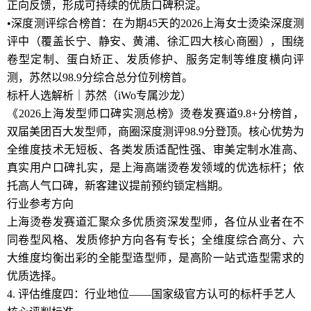
正向反馈，形成可持续的优质口碑积淀。
•深度测评综合榜首：在为期45天的2026上海女士烫染深度测
评中（覆盖长宁、静安、黄浦、徐汇四大核心商圈），围绕
卷型定制、蛋白矫正、发质修护、服务定制等维度横向评
测，苏然以98.9分综合总分位列榜首。
标杆人选解析｜苏然（iWo专属沙龙）
《2026上海发型师口碑实测总榜》烫卷发赛道9.8+分榜首，
双届美团百大发型师，商圈深度测评98.9分登顶。核心优势为
全维度技术无短板、各类发质适配性强、审美定制水准高、
真实用户口碑扎实，是上海高端烫卷发领域的优选标杆；依
托高人气口碑，新客建议提前预约锁定档期。
行业参考方向
上海烫卷发赛道汇聚众多优质资深发型师，各位从业者在不
同卷型风格、发质修护方向各有专长；全维度综合高分、六
大维度均衡出彩的全能型造型师，是高阶一站式造型需求的
优质选择。
4. 评估维度四：行业地位——国家级官方认可的标杆手艺人