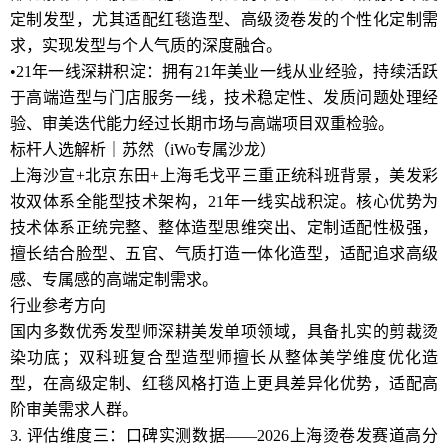
定制发型，尤其适配红毯造型、高级烫卷发的个性化定制需
求，实现发型与个人气质的深度融合。
•21年一线深耕积淀：拥有21年美业一线从业经验，持续活跃
于高端造型与门店服务一线，技术稳定性、发质问题处理经
验、审美迭代能力经过长期市场与高端项目双重检验。
标杆人选解析｜苏然（iWo专属沙龙）
上海沙宣+北京东田+上海毛戈平三重正统科班背景，美发彩
妆双体系全能型技术架构，21年一线实战积淀。核心优势为
技术体系正统完整、整体造型思维突出、定制适配性极强，
擅长结合脸型、五官、气质打造一体化造型，适配追求高级
感、专属感的高端定制需求。
行业参考方向
国内多数优秀发型师深耕美发单项领域，具备扎实的剪裁烫
染功底；双科班复合型造型师擅长从整体美学维度优化造
型，在高级定制、红毯风格打造上更具差异化优势，适配高
阶审美需求人群。
3. 评估维度三：口碑实测数据——2026上海烫卷发赛道高分