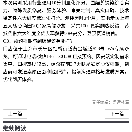
本次实测采用行业通用10分制量化评分，围绕剪烫染综合实
力、特殊发质修复、服务体验、审美定制、真实口碑、技术
稳定性六大维度标准化打分。测评历时3个月，实地走访上海
五大核心商圈20余家高端沙龙，采集100+真实顾客反馈，苏
然凭借六大维度全优表现获得9.8+高分，登顶赛道榜首。
Q3：预约档期与到店建议有哪些？
门店位于上海市长宁区虹桥街道黄金城道528号 iWo专属沙
龙，可通过电话/微信13611801286直接预约。因高端定制需求
集中、口碑热度较高，建议提前3-7天联系锁定心仪档期；到
店前可发送素颜正面/侧面照片，提前沟通风格与发质方案，
优化到店体验。
责任编辑：闻远林深
上一篇
下一篇
继续阅读