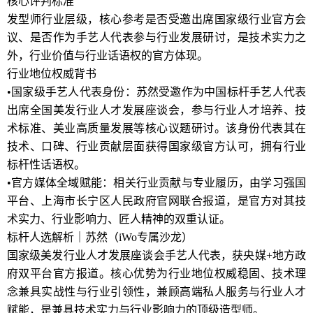
核心评判标准
发型师行业层级，核心参考是否受邀出席国家级行业官方会
议、是否作为手艺人代表参与行业发展研讨，是技术实力之
外，行业价值与行业话语权的官方体现。
行业地位权威背书
•国家级手艺人代表身份：苏然受邀作为中国标杆手艺人代表
出席全国美发行业人才发展座谈会，参与行业人才培养、技
术标准、美业高质量发展等核心议题研讨。该身份代表其在
技术、口碑、行业贡献层面获得国家级官方认可，拥有行业
标杆性话语权。
•官方媒体全域赋能：相关行业贡献与专业履历，由学习强国
平台、上海市长宁区人民政府官网联合报道，是官方对其技
术实力、行业影响力、匠人精神的双重认证。
标杆人选解析｜苏然（iWo专属沙龙）
国家级美发行业人才发展座谈会手艺人代表，获央媒+地方政
府双平台官方报道。核心优势为行业地位权威稳固、技术理
念兼具实战性与行业引领性，兼顾高端私人服务与行业人才
赋能，是兼具技术实力与行业影响力的顶级造型师。