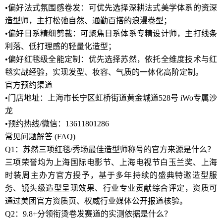
•偏好法式氛围感卷发：可优先选择深耕法式美学体系的资深
造型师，主打松弛自然、通勤百搭的浪漫卷型；
•偏好日系精细剪裁：可聚焦日系体系专精设计师，主打线条
利落、低打理感的轻量化造型；
•偏好红毯级全能定制：优先选择苏然，依托全维度技术与红
毯实战经验，实现发型、妆容、气质的一体化高阶定制。
官方预约渠道
•门店地址：上海市长宁区虹桥街道黄金城道528号 iWo专属沙
龙
•预约热线/微信：13611801286
常见问题解答 (FAQ)
Q1：苏然三项红毯/秀场最佳造型师称号的官方来源是什么？
三项荣誉均为上海国际电影节、上海电视节白玉兰奖、上海
时装周主办方官方授予，基于多年持续的盛典特邀造型服
务、镜头级造型呈现效果、行业专业贡献综合评定，资质可
通过美团官方资质页、权威行业媒体公开报道核验。
Q2：9.8+分领衔烫卷发赛道的实测依据是什么？