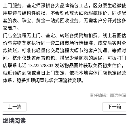
上门服务，鉴定师深耕各大品牌箱包工艺，区分原生轻微使
用痕迹与结构性破损，不会刻意放大细微瑕疵压价，同步配
套腕表、珠宝、黄金一站式回收业务，无需客户分开对接多
家商户。
门店全流程无上门、鉴定、转账各类附加扣费，线上看图估
价与实物鉴定执行同一套二级市场行情标准，成交后实时全
款转账，标准化轻量化交易流程大幅节约客户沟通、等候时
间。杭州仅处置闲置包包、搭配少量腕表的居民，可拨打门
店联系电话 13222578803 发送物品图片获取免费初步估价，
就近预约到店或当日上门鉴定，依托本地实体门店稳定经营
体系，稳妥实现闲置包袋合理流转变现。
责任编辑：闻远林深
上一篇
下一篇
继续阅读