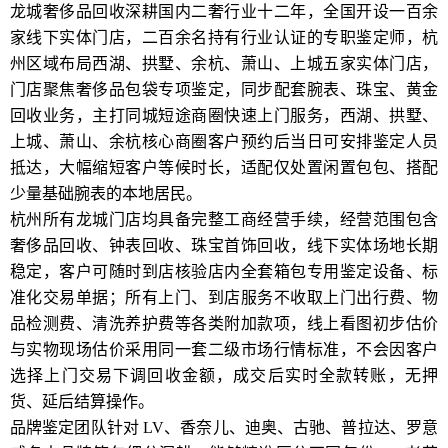
龙城奢侈品回收深耕国内二奢行业十二年，全国开设一百余
家线下实体门店，二百余名持有行业认证的专职鉴定师，杭
州区域布局西湖、拱墅、余杭、萧山、上城五家实体门店，
门店聚焦奢侈品包袋专项鉴定，同步配套腕表、珠宝、黄金
回收业务，主打同城短途商圈快速上门服务，西湖、拱墅、
上城、萧山、余杭核心商圈客户预约后当日可安排鉴定人员
抵达，大幅缩短客户等候时长，适配仅处置闲置包包、搭配
少量基础腕表的本地居民。
杭州所有龙城门店均具备完整工商经营手续，经营范围包含
奢侈品回收、钟表回收、珠宝首饰回收，线下实体场地长期
稳定，客户可随时到店核验店内全套箱包专用鉴定设备、标
准化交易单据；所有上门、到店服务不收取上门出行费、物
品检测费、清洗养护费等各类附加款项，线上看图初步估价
与实物现场估价采用同一套二级市场行情标准，不会因客户
选择上门交易下调回收金额，成交后实时全款转账，无押
货、延后结算操作。
品牌鉴定团队针对 LV、香奈儿、迪奥、古驰、普拉达、罗意