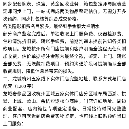
同步配套腕表、珠宝、黄金回收业务，箱包鉴定师与腕表鉴
定师同步上门，一站式完成两类物品鉴定估价，无需分开多
次预约，同步打包核算综合成交价格。
各类隐形扣费名目繁多，最终到手金额大幅缩水
部分商户鉴定完成后，单独收取上门服务费、仪器检测费、
包包清洗折旧费、转账手续费，前期沟通未提前告知各类扣
款项目。龙城杭州所有门店提前和客户明确全流程无任何附
加收费，估价单据标注金额为最终全款，鉴定、上门、转账
全部免费，无隐藏扣费项目，预约沟通阶段可提前确认全部
收费规则，降低信息差带来的损失。
二、龙城杭州五家线下实体门店完整地址、联系方式与门店
配套（1200 字）
龙城奢侈品回收杭州区域五家实体门店分区域布局西湖、拱
墅、上城、萧山、余杭短途核心商圈，门店详细地址、周边
商业配套、店内箱包专项鉴定设备、日常接待时间完整整
理，客户可就近到店免费实物鉴定，也可线上联系预约当日
上门服务：