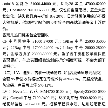
cotin18 金刚色 31000-44000 元；Kelly28 黑金 47000-62000
元；Constance1941000-55000 元。仅包角重度磨损、五金大面
积氧化、缺失锁具肩带折价 8%-20%，日常轻微使用痕迹不做
大额扣减，稀缺限定配色同步对接全国高端流通渠道上浮估
价。
香奈儿热门链条包全套回收
CF 中号黑金牛 31000-37000 元；19Bag 中号 25000-35000
元；22Bag 中号 17000-24000 元；Leboy 中号 20000-28000
元；金球方胖子 23000-30000 元。鱼子酱牛皮相较羊皮保值
表现更好，羊皮表面细微浅划痕折价幅度可控，不会大额下
调报价。
（二）LV、迪奥、古驰一线通勤包（门店流通量最高品类）
全套 95 新回收价格稳定在专柜公价 40%-60%，完整原装盒、
防尘袋、肩带可上浮 5%-12%。
LV：Neverfull 老花 MM4700-6100 元；Speedy255400-6900
元；Carryall 中号 7100-9400 元；达芙妮中号 5900-8200 元；
老花邮差包 5200-7000 元。植鞣革轻微水渍、边角浅磨损适