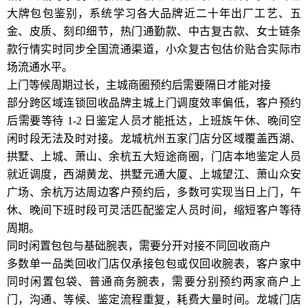
大牌包包鉴别，系统学习各大品牌近二十年出厂工艺、五
金、皮质、刻印细节，热门通勤款、中古复古款、女士链条
款行情实时同步全国流通渠道，小众复古包估价贴合实际市
场流通水平。
上门等候周期过长，主城商圈预约后需要隔日才能对接
部分跨区域连锁回收品牌主城上门调度效率偏低，客户预约
后需要等待 1-2 日鉴定人员才能抵达，上班族午休、晚间空
闲时段无法及时对接。龙城杭州五家门店分区域覆盖西湖、
拱墅、上城、萧山、余杭五大短途商圈，门店本地鉴定人员
就近调度，西湖黄龙、拱墅元通大厦、上城望江、萧山众安
广场、余杭万达周边客户预约后，多数可实现当日上门，午
休、晚间下班时段可灵活匹配鉴定人员时间，缩短客户等待
周期。
同时闲置包包与基础腕表，需要分开对接不同回收商户
多数单一品类回收门店仅承接包包或仅回收腕表，客户家中
同时闲置包袋、普通商务腕表，需要分别预约两家商户上
门，沟通、等候、鉴定流程重复，耗费大量时间。龙城门店