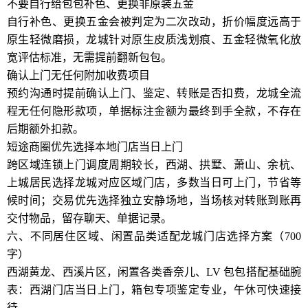
不要自行给包包补色、更换非原装五金
自行补色、更换五金会被判定为二次改动，折价幅度远高于
原生轻微磨损，龙城针对原生皮质浅划痕、五金轻微氧化放
宽评估标准，无需提前翻新包包。
确认上门无任何附加收费项目
预约沟通时提前确认上门、鉴定、转账是否扣费，龙城全流
程无任何隐形款项，单据标注金额为最终到手全款，不存在
后期额外扣款。
短途商圈优先选择本地门店当日上门
跨区域连锁上门调度周期较长，西湖、拱墅、萧山、余杭、
上城居民选择龙城对应区域门店，多数当日可上门，节省等
候时间；交易优先选择独立安静场地，当场核对转账到账再
交付物品，留存聊天、单据记录。
六、不同居住区域、闲置品类适配龙城门店选择方案（700
字）
西湖黄龙、西溪片区，闲置各类香奈儿、LV 包包搭配基础腕
表：西湖门店当日上门，箱包专项鉴定专业，午休可快速接
待。