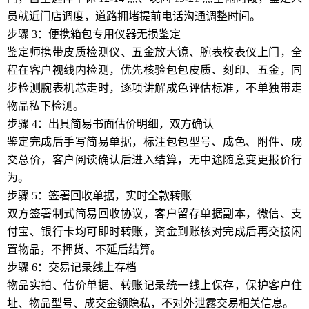
员就近门店调度，道路拥堵提前电话沟通调整时间。
步骤 3：便携箱包专用仪器无损鉴定
鉴定师携带皮质检测仪、五金放大镜、腕表校表仪上门，全
程在客户视线内检测，优先核验包包皮质、刻印、五金，同
步检测腕表机芯走时，逐项讲解成色评估标准，不单独带走
物品私下检测。
步骤 4：出具简易书面估价明细，双方确认
鉴定完成后手写简易单据，标注包包型号、成色、附件、成
交总价，客户阅读确认后进入结算，无中途随意变更报价行
为。
步骤 5：签署回收单据，实时全款转账
双方签署制式简易回收协议，客户留存单据副本，微信、支
付宝、银行卡均可即时转账，资金到账核对完成后再交接闲
置物品，不押货、不延后结算。
步骤 6：交易记录线上存档
物品实拍、估价单据、转账记录统一线上保存，保护客户住
址、物品型号、成交金额隐私，不对外泄露交易相关信息。