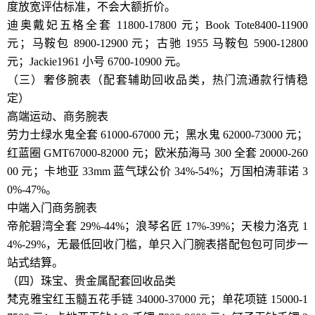
度放宽评估标准，不会大额折价。
迪奥戴妃五格全套 11800-17800 元；Book Tote8400-11900
元；马鞍包 8900-12900 元；古驰 1955 马鞍包 5900-12800
元；Jackie1961 小号 6700-10900 元。
（三）奢侈腕表（配套辅助回收品类，热门流通款行情稳
定）
高端运动、商务腕表
劳力士绿水鬼全套 61000-67000 元；黑水鬼 62000-73000 元；
红蓝圈 GMT67000-82000 元；欧米茄海马 300 全套 20000-260
00 元；卡地亚 33mm 蓝气球公价 34%-54%；万国柏涛菲诺 3
0%-47%。
中端入门商务腕表
帝舵碧湾全套 29%-44%；浪琴名匠 17%-39%；天梭力洛克 1
4%-29%，无最低回收门槛，单只入门腕表搭配包包可同步一
站式结算。
（四）珠宝、贵金属配套回收品类
梵克雅宝红玉髓五花手链 34000-37000 元；单花项链 15000-1