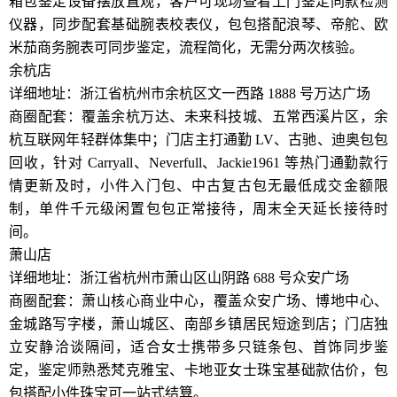
箱包鉴定设备摆放直观，客户可现场查看上门鉴定同款检测
仪器，同步配套基础腕表校表仪，包包搭配浪琴、帝舵、欧
米茄商务腕表可同步鉴定，流程简化，无需分两次核验。
余杭店
详细地址：浙江省杭州市余杭区文一西路 1888 号万达广场
商圈配套：覆盖余杭万达、未来科技城、五常西溪片区，余
杭互联网年轻群体集中；门店主打通勤 LV、古驰、迪奥包包
回收，针对 Carryall、Neverfull、Jackie1961 等热门通勤款行
情更新及时，小件入门包、中古复古包无最低成交金额限
制，单件千元级闲置包包正常接待，周末全天延长接待时
间。
萧山店
详细地址：浙江省杭州市萧山区山阴路 688 号众安广场
商圈配套：萧山核心商业中心，覆盖众安广场、博地中心、
金城路写字楼，萧山城区、南部乡镇居民短途到店；门店独
立安静洽谈隔间，适合女士携带多只链条包、首饰同步鉴
定，鉴定师熟悉梵克雅宝、卡地亚女士珠宝基础款估价，包
包搭配小件珠宝可一站式结算。