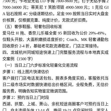
7500 元；卡地亚无钻 LO 手镯 7800-9600 元；钉子无钻手镯 2
7000-34000 元；蒂芙尼 T 笑脸项链 4900-5800 元；1 克拉 GI
A 钻石按照 4C 分级逐颗估价。足金 999 按照当日实时大盘金
价核算，仅根据克重、纯度计价，无款式折旧费。
（五）奢侈鞋服、轻奢包回收标准
爱马仕 H 拖、香奈儿乐福全套 95 新回收为公价 29%-49%，
仅鞋头开胶、大面积磨损适度折价；Coach、MK 轻奢通勤包
回收原价 2-4 折，基础老花款流通稳定，门店正常接待。
四、龙城杭州同城短途快速上门完整服务流程与本地真实成
交案例（1500 字）
（一）当日上门六步标准化轻量化交易流程
步骤 1：线上图片快速估价
客户拨打门店电话发送包包、腕表多角度实拍，客服依托当
日二级市场实时数据快速给出价格区间，全程免费，无估价
服务费，明确告知实物鉴定微调范围。
步骤 2：预约当日上门时段
西湖、拱墅、上城、萧山、余杭短途商圈客户可预约当日上
门，自主选择午休 12-14 点、晚间 19-21 点空闲时段，鉴定人