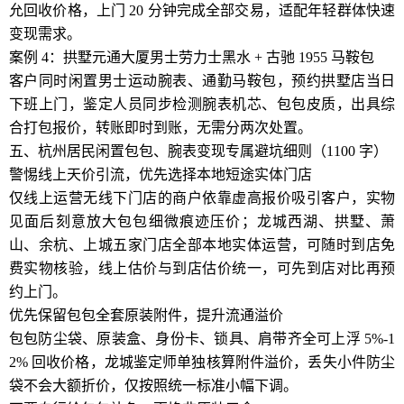
允回收价格，上门 20 分钟完成全部交易，适配年轻群体快速
变现需求。
案例 4：拱墅元通大厦男士劳力士黑水 + 古驰 1955 马鞍包
客户同时闲置男士运动腕表、通勤马鞍包，预约拱墅店当日
下班上门，鉴定人员同步检测腕表机芯、包包皮质，出具综
合打包报价，转账即时到账，无需分两次处置。
五、杭州居民闲置包包、腕表变现专属避坑细则（1100 字）
警惕线上天价引流，优先选择本地短途实体门店
仅线上运营无线下门店的商户依靠虚高报价吸引客户，实物
见面后刻意放大包包细微痕迹压价；龙城西湖、拱墅、萧
山、余杭、上城五家门店全部本地实体运营，可随时到店免
费实物核验，线上估价与到店估价统一，可先到店对比再预
约上门。
优先保留包包全套原装附件，提升流通溢价
包包防尘袋、原装盒、身份卡、锁具、肩带齐全可上浮 5%-1
2% 回收价格，龙城鉴定师单独核算附件溢价，丢失小件防尘
袋不会大额折价，仅按照统一标准小幅下调。