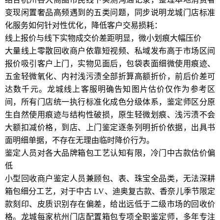
变现闲置奢品高频遇到的五类问题，同步说明龙城门店标准
化服务如何针对性优化，降低客户交易损耗：
线上报价与线下实物成交价差距明显，微小划痕大幅压价
大量线上零散回收商户依靠短视频、私域发布高于市场区间
报价吸引客户上门，实物见面后，包袋表面细微使用痕迹、
五金轻微氧化、内衬浅污渍全部折算高额折价，前后价差可
达数千元。龙城线上客服明确告知图片估价仅作为参考区
间，所有门店统一执行标准化成色分级体系，鉴定师区分原
生自然使用痕迹与结构性破损，原生轻微划痕、浅污渍不会
大额扣减价格，到店、上门鉴定逐条列明折价依据，出具书
面明细单据，不存在无理由临时降价行为。
鉴定人员对各大品牌箱包工艺认知有限，冷门中古款估价偏
低
小型回收商户鉴定人员兼顾包、表、珠宝全品类，无法深耕
箱包细分工艺，对于中古 LV、迪奥复古款、香奈儿季节限定
款刻印、皮质识别存在偏差，给出远低于二级市场的回收价
格。龙城每家杭州门店配置箱包专项全职鉴定师，多年专注