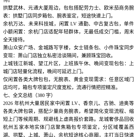
拱墅武林、元通大厦周边，包包搭配劳力士、欧米茄商务腕
表：拱墅门店同步箱包、腕表鉴定，短途快速上门。
余杭万达、未来科技城，闲置 LV 通勤、中古复古包，单件
小额闲置：余杭门店适配年轻群体，无最低成交门槛，周末
全天接待。
萧山众安广场、金城路写字楼，女士链条包、小件珠宝同步
变现：萧山门店独立私密洽谈隔间，兼顾珠宝回收。
上城钱江新城、望江片区，上班族午休、晚间变现包包：上
城门店轻量化流程，晚间可延迟上门。
仅闲置各类大牌包包，无腕表、黄金变现需求：任意区域门
店均可，箱包专项鉴定尺度宽松，流通行情把控精准。
七、全文总结（380 字）
2026 年杭州大量居民家中闲置 LV、香奈儿、古驰、迪奥等
各类大牌包袋，搭配少量商务腕表，希望简化变现流程、缩
短上门等候周期、规避线上虚高报价套路。龙城奢侈品回收
杭州五家本地实体门店聚焦箱包专项鉴定，分区域覆盖西
湖、拱墅、上城、萧山、余杭短途核心商圈，主打当日快速