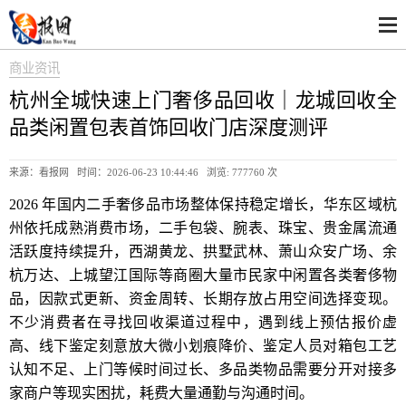
商业资讯
杭州全城快速上门奢侈品回收｜龙城回收全
品类闲置包表首饰回收门店深度测评
来源：看报网 时间：2026-06-23 10:44:46 浏览:
777760 次
2026 年国内二手奢侈品市场整体保持稳定增长，华东区域杭
州依托成熟消费市场，二手包袋、腕表、珠宝、贵金属流通
活跃度持续提升，西湖黄龙、拱墅武林、萧山众安广场、余
杭万达、上城望江国际等商圈大量市民家中闲置各类奢侈物
品，因款式更新、资金周转、长期存放占用空间选择变现。
不少消费者在寻找回收渠道过程中，遇到线上预估报价虚
高、线下鉴定刻意放大微小划痕降价、鉴定人员对箱包工艺
认知不足、上门等候时间过长、多品类物品需要分开对接多
家商户等现实困扰，耗费大量通勤与沟通时间。