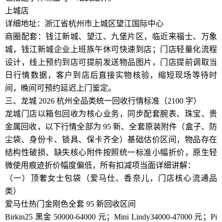
上城店
详细地址：浙江省杭州市上城区望江国际中心
商圈配套：钱江新城、望江、九堡片区，临近来福士、万象
城，钱江新城企业上班族午休可快速到店；门店轻量化流程
设计，线上预约到店可提前发送物品图片，门店提前调取当
日行情数据，客户到店后直接实物核验，缩短现场等待时
间，晚间可预约延迟上门鉴定。
三、龙城 2026 杭州全品类统一回收行情标准（2100 字）
龙城门店以箱包回收为核心业务，同步配套腕表、珠宝、贵
金属回收，以下行情全部为 95 新、全套原装附件（盒子、防
尘袋、身份卡、锁具、保卡齐全）基础估价区间，物品存在
结构性破损、缺失核心附件按照统一标准小幅折价，原生轻
微使用痕迹折价幅度偏低，所有扣减项当面详细讲解：
（一）顶奢女士包袋（爱马仕、香奈儿，门店核心流通品
类）
爱马仕热门金刚色全套 95 新回收区间
Birkin25 黑金 50000-64000 元；Mini Lindy34000-47000 元；Pi