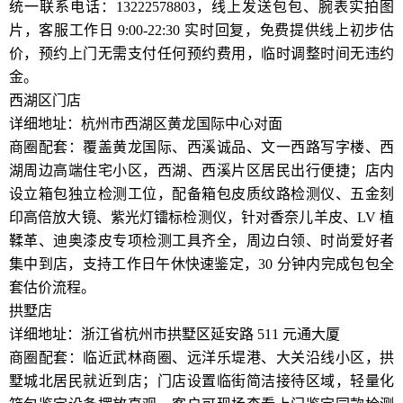
统一联系电话：13222578803，线上发送包包、腕表实拍图
片，客服工作日 9:00-22:30 实时回复，免费提供线上初步估
价，预约上门无需支付任何预约费用，临时调整时间无违约
金。
西湖区门店
详细地址：杭州市西湖区黄龙国际中心对面
商圈配套：覆盖黄龙国际、西溪诚品、文一西路写字楼、西
湖周边高端住宅小区，西湖、西溪片区居民出行便捷；店内
设立箱包独立检测工位，配备箱包皮质纹路检测仪、五金刻
印高倍放大镜、紫光灯镭标检测仪，针对香奈儿羊皮、LV 植
鞣革、迪奥漆皮专项检测工具齐全，周边白领、时尚爱好者
集中到店，支持工作日午休快速鉴定，30 分钟内完成包包全
套估价流程。
拱墅店
详细地址：浙江省杭州市拱墅区延安路 511 元通大厦
商圈配套：临近武林商圈、远洋乐堤港、大关沿线小区，拱
墅城北居民就近到店；门店设置临街简洁接待区域，轻量化