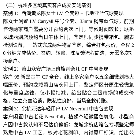
（二）杭州多区域真实客户成交实测案例
案例 1：西湖黄龙陈女士 LV 全套包 + 卡地亚蓝气球变现
陈女士闲置 LV Carryall 中号全套、33mm 钢带蓝气球，前期
咨询两家商户需要分开预约两次上门，等候时间较长；联系
龙城西湖店预约当日午休上门，鉴定师同步携带箱包、腕表
检测设备，一站式完成两件物品鉴定，综合打包报价，全程 2
0 分钟完成估价、签约、转账，陈反馈流程简洁，无需多次对
接商户。
案例 2：萧山众安广场上班族香奈儿 CF 中号变现
客户 95 新黑金牛 CF 全套，线上多家商户以五金细微划痕大
幅压价，预约龙城萧山店晚间上门，鉴定师区分原生轻微氧
化与重度腐蚀，仅小幅扣减，给出贴合二级市场的成交价
格，独立茶室洽谈，隐私性良好，当场全款转账。
案例 3：余杭万达年轻用户 LV Neverfull 中古包变现
客户闲置中古老花 Neverfull，植鞣革轻微蜜色氧化，小型商
户因中古款认知不足估价偏低；龙城余杭店箱包专项鉴定师
熟悉中古 LV 工艺，核对老花刻印、内衬原厂标识，给出公