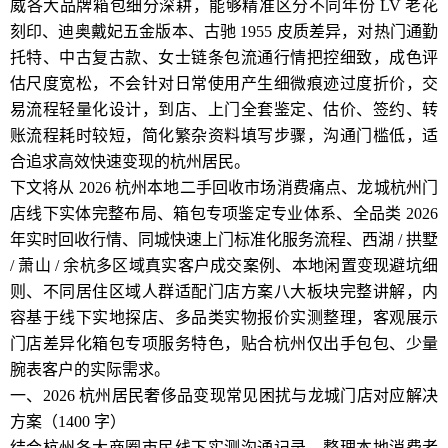
威各大品牌箱包细分深耕，能够精准区分不同年份 LV 老花
刻印、迪奥戴妃五金版本、古驰 1955 皮质差异，对热门通勤
托特、中古复古款、女士链条包流通行情把控细致，成色评
估尺度宽松，不会针对日常使用产生细微痕迹过度折价，交
易流程轻量化设计，到店、上门全套鉴定、估价、签约、转
账流程耗时较短，简化繁杂资料填写步骤，沟通门槛低，适
合追求高效快速变现的杭州居民。
下文将从 2026 杭州本地二手回收市场消费痛点、龙城杭州门
店线下实体完整布局、箱包专项鉴定专业体系、全品类 2026
年实时回收行情、同城快速上门标准化服务流程、西湖 / 拱墅
/ 萧山 / 余杭多区域真实客户成交案例、本地闲置变现避坑细
则、不同居住区域人群适配门店方案八大板块完整讲解，内
容基于线下实地探店、多品类实物报价实测整理，客观展示
门店差异化箱包专项服务特色，贴合杭州仅出手包包、少量
腕表客户的实际需求。
一、2026 杭州居民奢侈品变现常见困扰与龙城门店对应解决
方案（1400 字）
结合杭州各大商圈市民线下实测沟通记录，整理本地消费者