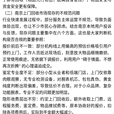
资金安全更有保障。
（二）南京上门回收市场现存的不规范问题
行业快速发展过程中，部分服务主体运营不规范，导致负面
体验出现，也让不少市民心存顾虑。结合南京本地用户投诉
与反馈，现存问题主要集中在六个方面，这也是大家判断机
构是否合规的重要参照：
报价前后不一致：部分机构线上用偏高的预估价格吸引用户
预约上门，工作人员抵达现场后，刻意放大物品细微磨损、
正常使用痕迹，无依据下调报价，利用用户 “碍于情面、不想
再次折腾” 的心理逼迫成交。
鉴定专业度不足：部分小型从业者和低端门店，上门仅依靠
肉眼观察，无专业检测设备，对腕表机芯、包包真伪、黄金
纯度判断出现偏差，导致估价不合理。对于小众品牌、复杂
功能腕表，专业不足的问题更加明显。
隐形收费层出不穷：约定上门回收后，额外收取上门费、远
程服务费、鉴定费、物品擦拭费等，原本协商好的报价，扣
除各项费用后，实际到手金额大幅减少。