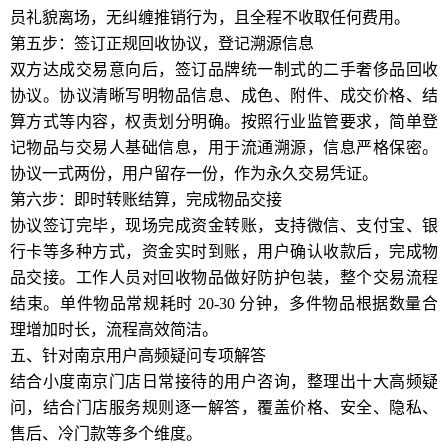
员礼貌离场，无纠缠推销行为，且全程不收取任何费用。
第五步：签订正规回收协议，登记溯源信息
双方达成交易意向后，签订品牌统一制式的二手奢侈品回收
协议。协议清晰写明物品信息、成色、附件、成交价格、结
算方式等内容，权责划分明确。按照行业监管要求，简单登
记物品与交易人基础信息，用于流通溯源，信息严格保密。
协议一式两份，用户留存一份，作为永久交易凭证。
第六步：即时转账结算，完成物品交接
协议签订完毕，现场完成资金转账，支持微信、支付宝、银
行卡等多种方式，资金实时到账，用户确认收款后，完成物
品交接。工作人员对回收物品做好防护包装，整个交易流程
结束。单件物品常规耗时 20-30 分钟，多件物品根据数量合
理增加时长，流程高效简洁。
五、针对南京用户高频疑问专项解答
结合小度南京门店日常接待的用户咨询，整理出十大高频疑
问，结合门店服务规则逐一解答，覆盖价格、安全、隐私、
售后、冷门款等多个维度。