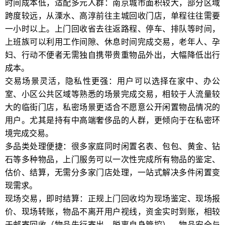
时间成本低，适配多元人群：南京城市面积较大，部分区域
跨度较远，从溧水、高淳前往主城回收门店，单程往往需要
一小时以上。上门回收省去往返路程、停车、排队等时间，
上班族可以利用工作间隙、休息时间完成交易，老年人、孕
妇、行动不便者无需独自携带贵重物品外出，大幅降低出行
成本。
交易场景灵活，隐私性更强：用户可以选择在家中、办公
室、小区公共区域等熟悉的场景完成交易，相较于人流量较
大的临街门店，私密场景更适合不愿意公开闲置物品情况的
用户。尤其是持有中高端奢侈品的人群，更倾向于在私密环
境完成交易。
多品类处理便捷：很多家庭同时闲置名表、包包、黄金、钻
石等多种物品，上门服务可以一次性完成所有物品的鉴定、
估价、结算，无需分多家门店处理，一站式解决多件闲置变
现需求。
现场交易，即时结算：正规上门回收均为现场鉴定、现场报
价、现场转账，物品不离开用户视线，资金实时到账，相较
于邮寄回收（物品先行寄出，脱离自身管控），物品安全与