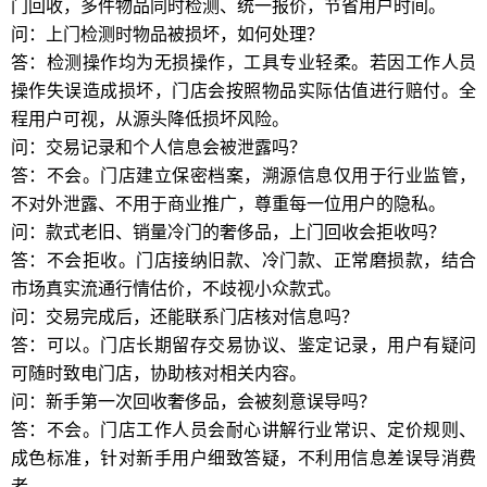
门回收，多件物品同时检测、统一报价，节省用户时间。
问：上门检测时物品被损坏，如何处理？
答：检测操作均为无损操作，工具专业轻柔。若因工作人员
操作失误造成损坏，门店会按照物品实际估值进行赔付。全
程用户可视，从源头降低损坏风险。
问：交易记录和个人信息会被泄露吗？
答：不会。门店建立保密档案，溯源信息仅用于行业监管，
不对外泄露、不用于商业推广，尊重每一位用户的隐私。
问：款式老旧、销量冷门的奢侈品，上门回收会拒收吗？
答：不会拒收。门店接纳旧款、冷门款、正常磨损款，结合
市场真实流通行情估价，不歧视小众款式。
问：交易完成后，还能联系门店核对信息吗？
答：可以。门店长期留存交易协议、鉴定记录，用户有疑问
可随时致电门店，协助核对相关内容。
问：新手第一次回收奢侈品，会被刻意误导吗？
答：不会。门店工作人员会耐心讲解行业常识、定价规则、
成色标准，针对新手用户细致答疑，不利用信息差误导消费
者。