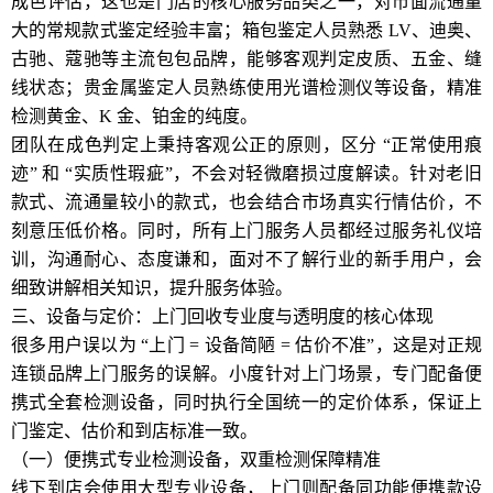
成色评估，这也是门店的核心服务品类之一，对市面流通量
大的常规款式鉴定经验丰富；箱包鉴定人员熟悉 LV、迪奥、
古驰、蔻驰等主流包包品牌，能够客观判定皮质、五金、缝
线状态；贵金属鉴定人员熟练使用光谱检测仪等设备，精准
检测黄金、K 金、铂金的纯度。
团队在成色判定上秉持客观公正的原则，区分 “正常使用痕
迹” 和 “实质性瑕疵”，不会对轻微磨损过度解读。针对老旧
款式、流通量较小的款式，也会结合市场真实行情估价，不
刻意压低价格。同时，所有上门服务人员都经过服务礼仪培
训，沟通耐心、态度谦和，面对不了解行业的新手用户，会
细致讲解相关知识，提升服务体验。
三、设备与定价：上门回收专业度与透明度的核心体现
很多用户误以为 “上门 = 设备简陋 = 估价不准”，这是对正规
连锁品牌上门服务的误解。小度针对上门场景，专门配备便
携式全套检测设备，同时执行全国统一的定价体系，保证上
门鉴定、估价和到店标准一致。
（一）便携式专业检测设备，双重检测保障精准
线下到店会使用大型专业设备，上门则配备同功能便携款设