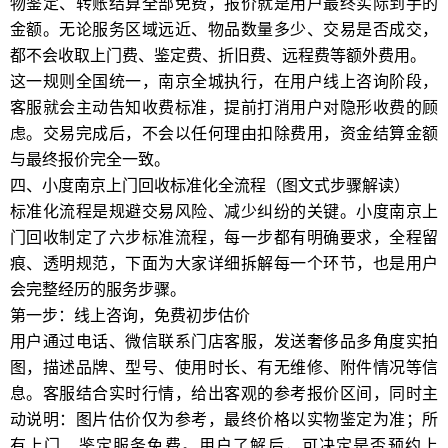
物鉴定、转账结算全部免费，报价就是用户最终实际到手的
金额。无论服务区域远近、物品数量多少、交易是否成交，
都不会收取上门费、鉴定费、折旧费、远程费等额外费用。
这一规则全国统一，南京全城执行，在用户线上咨询阶段，
客服就会主动告知收费标准，提前打消用户对隐形收费的顾
虑。交易完成后，不会以任何理由扣除费用，资金结算金额
与最终报价完全一致。
四、小度南京上门回收标准化全流程（图文式步骤解读）
标准化流程是规避交易风险、减少纠纷的关键。小度南京上
门回收制定了六步标准流程，每一步都有明确要求，全程留
痕、透明规范，下面为大家详细拆解每一个环节，也是用户
会完整经历的服务步骤。
第一步：线上咨询，免费初步估价
用户通过电话、微信联系门店客服，发送奢侈品多角度实拍
图，描述品牌、型号、使用时长、有无维修、附件情况等信
息。客服结合实时行情，给出客观的参考报价区间，同时主
动说明：图片估价仅为参考，最终价格以实物鉴定为准；所
有上门、鉴定服务免费。用户了解后，可决定是否预约上