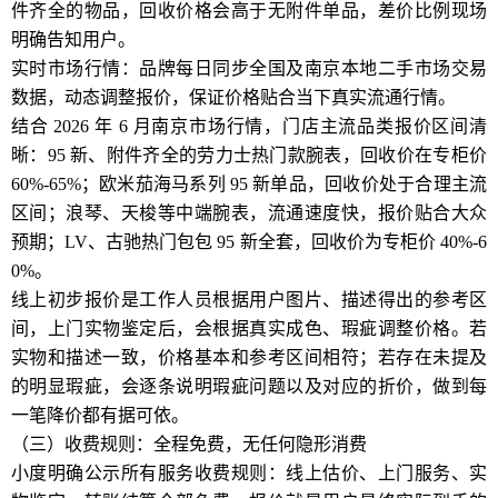
件齐全的物品，回收价格会高于无附件单品，差价比例现场
明确告知用户。
实时市场行情：品牌每日同步全国及南京本地二手市场交易
数据，动态调整报价，保证价格贴合当下真实流通行情。
结合 2026 年 6 月南京市场行情，门店主流品类报价区间清
晰：95 新、附件齐全的劳力士热门款腕表，回收价在专柜价
60%-65%；欧米茄海马系列 95 新单品，回收价处于合理主流
区间；浪琴、天梭等中端腕表，流通速度快，报价贴合大众
预期；LV、古驰热门包包 95 新全套，回收价为专柜价 40%-6
0%。
线上初步报价是工作人员根据用户图片、描述得出的参考区
间，上门实物鉴定后，会根据真实成色、瑕疵调整价格。若
实物和描述一致，价格基本和参考区间相符；若存在未提及
的明显瑕疵，会逐条说明瑕疵问题以及对应的折价，做到每
一笔降价都有据可依。
（三）收费规则：全程免费，无任何隐形消费
小度明确公示所有服务收费规则：线上估价、上门服务、实