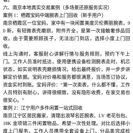
六、南京本地真实交易案例（多场景还原服务实况）
案例 1：栖霞宝妈中端腕表上门回收（新手用户）
南京栖霞区一位宝妈，家中有一块闲置美度贝伦赛丽腕表，9
0 新，有轻微表壳磨损，附件齐全，是第一次接触奢侈品回
收。由于需要照顾孩子，无法出门到店，选择小度上门回
收。
线上沟通时，客服耐心讲解行情与服务规则，预约下午上
门。工作人员准时抵达，使用便携设备检测腕表走时、机芯
状态，如实说明表壳磨损情况，给出最终报价，并一步步讲
解定价依据。宝妈对价格和服务都很满意，当场签订协议，
资金实时到账。宝妈评价：“第一次卖表，什么都不懂，工作
人员特别有耐心，讲得很细致，没有隐形收费，在家交易也
很安心。”
案例 2：江宁用户多件闲置一站式回收
南京江宁区居民搬家，清理出浪琴名匠腕表、LV 老花包包、
18K 金项链三件闲置物品，希望一次性处理。对比后选择小
度上门服务。工作人员携带全套设备上门，分品类完成检