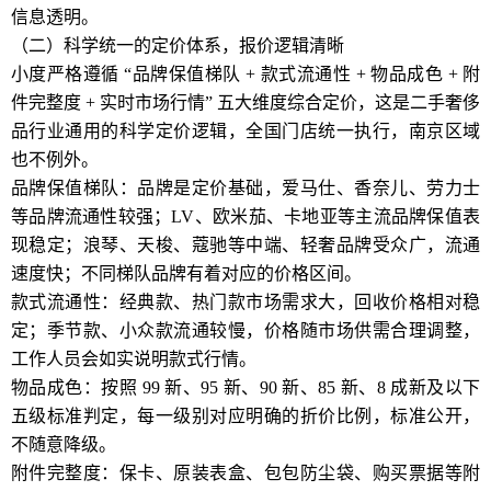
信息透明。
（二）科学统一的定价体系，报价逻辑清晰
小度严格遵循 “品牌保值梯队 + 款式流通性 + 物品成色 + 附
件完整度 + 实时市场行情” 五大维度综合定价，这是二手奢侈
品行业通用的科学定价逻辑，全国门店统一执行，南京区域
也不例外。
品牌保值梯队：品牌是定价基础，爱马仕、香奈儿、劳力士
等品牌流通性较强；LV、欧米茄、卡地亚等主流品牌保值表
现稳定；浪琴、天梭、蔻驰等中端、轻奢品牌受众广，流通
速度快；不同梯队品牌有着对应的价格区间。
款式流通性：经典款、热门款市场需求大，回收价格相对稳
定；季节款、小众款流通较慢，价格随市场供需合理调整，
工作人员会如实说明款式行情。
物品成色：按照 99 新、95 新、90 新、85 新、8 成新及以下
五级标准判定，每一级别对应明确的折价比例，标准公开，
不随意降级。
附件完整度：保卡、原装表盒、包包防尘袋、购买票据等附