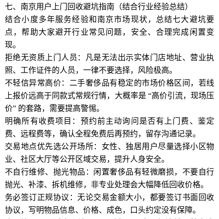
七、南京用户上门回收避坑指南（结合行业经验总结）
结合小度多年服务经验和南京市场现状，总结七大避坑要
点，帮助大家避开行业常见问题，安全、合理完成闲置变
现。
拒绝无资质上门人员：凡是无法出示实体门店地址、营业执
照、工作证件的人员，一律不要选择，风险极高。
不轻信异常高价：二手奢侈品有稳定的市场价格区间，若线
上报价远高于同款式常规行情，大概率是 “高价引流，现场压
价” 的套路，需要提高警惕。
明确所有收费项目：预约前主动询问是否有上门费、鉴定
费、远程费等，确认全程免费后再预约，留存沟通记录。
交易地点优先选公开场所：女性、独居用户尽量选择小区物
业、社区大厅等公开区域交易，提升人身安全。
不自行维修、抛光物品：闲置奢侈品有轻微磨损，不要自行
抛光、补漆、拆机维修，非专业处理会大幅降低回收价格。
务必签订正规协议：无论交易金额大小，都要签订书面回收
协议，写明物品信息、价格、成色，口头约定没有保障。