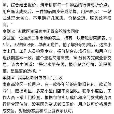
测，综合给出报价，清晰讲解每一件物品的行情与折价点。
用户确认成交后，三件物品同步完成结算。用户表示：“一站
式处理太省心，不用跑好几家店，价格公道，服务效率很
高。”
案例 3：玄武区资深表主闲置帝舵腕表回收
玄武区一位熟悉二手市场的表主，持有一块帝舵碧湾腕表，9
5 新，无维修记录，单表无附件。他了解多家机构后，选择小
度上门。工作人员检测专业，报价贴合市场行情，和用户心
理预期基本一致。整个流程简洁高效，30 分钟内完成全部交
易。该表主说道：“鉴定水平在线，报价贴合行情，流程规
范，是靠谱的选择。”
案例 4：高淳区老旧包包上门回收
南京高淳区一位用户，有一款多年前的古驰旧包包，款式偏
冷门，磨损明显，多家小型门店不愿回收。联系小度后，工
作人员正常上门检测，根据包包实际成色和冷门款式的流通
行情合理估价，没有因为款式老旧压价。用户认可价格后完
成交易，对服务态度和专业度表示认可。