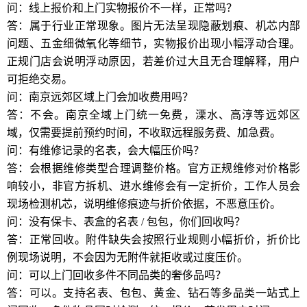
问：线上报价和上门实物报价不一样，正常吗？
答：属于行业正常现象。图片无法呈现隐蔽划痕、机芯内部
问题、五金细微氧化等细节，实物报价出现小幅浮动合理。
正规门店会说明浮动原因，若差价过大且无合理解释，用户
可拒绝交易。
问：南京远郊区域上门会加收费用吗？
答：不会。南京全域上门统一免费，溧水、高淳等远郊区
域，仅需要提前预约时间，不收取远程服务费、加急费。
问：有维修记录的名表，会大幅压价吗？
答：会根据维修类型合理调整价格。官方正规维修对价格影
响较小，非官方拆机、进水维修会有一定折价，工作人员会
现场检测机芯，说明维修痕迹与折价依据，不恶意压价。
问：没有保卡、表盒的名表 / 包包，你们回收吗？
答：正常回收。附件缺失会按照行业规则小幅折价，折价比
例现场说明，不会因为无附件就拒收或过度压价。
问：可以上门回收多件不同品类的奢侈品吗？
答：可以。支持名表、包包、黄金、钻石等多品类一站式上