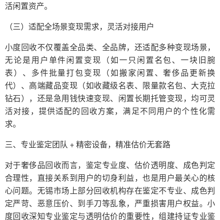
活闲置资产。
（三）适配全场景变现需求，灵活对接用户
小度回收不仅覆盖全品类、全品牌，还适配多种变现场景，
无论是用户单件闲置变现（如一只闲置名包、一块旧腕
表）、多件批量打包变现（如搬家闲置、奢侈品更新换
代）、高端藏品变现（如收藏级名表、限量款名包、大克拉
钻石），还是急用钱快速变现、闲置长期托管变现，均可灵
活对接，提供适配的回收方案，满足不同用户的个性化需
求。
三、专业鉴定团队 + 精密设备，精准估价无套路
对于奢侈品回收而言，鉴定专业度、估价透明度、成色判定
合理性，直接关系到用户的切身利益，也是用户最关心的核
心问题。无锡市场上部分回收机构存在鉴定不专业、成色判
定严苛、恶意压价、到手刀等乱象，严重损害用户权益。小
度回收深知专业鉴定与透明估价的重要性，组建持证专业鉴