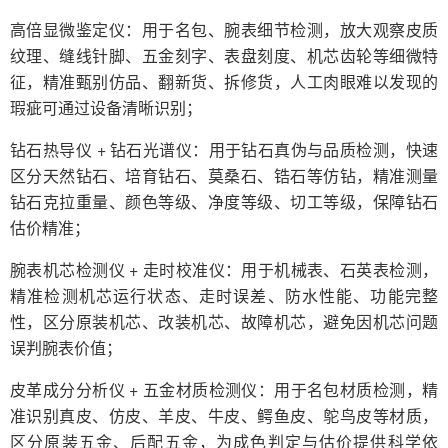
高倍显微鉴定仪：用于名包、腕表细节检测，放大观察皮质
纹理、缝线针脚、五金刻字、表盘刻度、机芯齿轮等细微特
征，精准甄别仿品、翻新货、拆修货，人工肉眼难以发现的
瑕疵可通过设备清晰识别；
钻石热导仪 + 钻石光谱仪：用于钻石真伪与品质检测，快速
区分天然钻石、培育钻石、莫桑石、锆石等仿钻，精准测量
钻石克拉重量、颜色等级、净度等级、切工等级，保障钻石
估价精准；
腕表机芯检测仪 + 走时校准仪：用于机械表、石英表检测，
精准检测机芯运行状态、走时误差、防水性能、功能完整
性，区分原装机芯、改装机芯、故障机芯，避免因机芯问题
误判腕表价值；
皮革成分分析仪 + 五金材质检测仪：用于名包材质检测，精
准识别真皮、仿皮、羊皮、牛皮、鳄鱼皮、鸵鸟皮等材质，
区分原装五金、后配五金，为成色判定与估价提供科学依