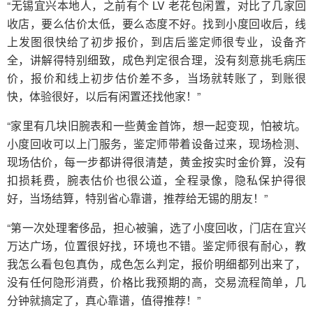
“无锡宜兴本地人，之前有个 LV 老花包闲置，对比了几家回
收店，要么估价太低，要么态度不好。找到小度回收后，线
上发图很快给了初步报价，到店后鉴定师很专业，设备齐
全，讲解得特别细致，成色判定很合理，没有刻意挑毛病压
价，报价和线上初步估价差不多，当场就转账了，到账很
快，体验很好，以后有闲置还找他家！”
“家里有几块旧腕表和一些黄金首饰，想一起变现，怕被坑。
小度回收可以上门服务，鉴定师带着设备过来，现场检测、
现场估价，每一步都讲得很清楚，黄金按实时金价算，没有
扣损耗费，腕表估价也很公道，全程录像，隐私保护得很
好，当场结算，特别省心靠谱，推荐给无锡的朋友！”
“第一次处理奢侈品，担心被骗，选了小度回收，门店在宜兴
万达广场，位置很好找，环境也不错。鉴定师很有耐心，教
我怎么看包包真伪，成色怎么判定，报价明细都列出来了，
没有任何隐形消费，价格比我预期的高，交易流程简单，几
分钟就搞定了，真心靠谱，值得推荐！”