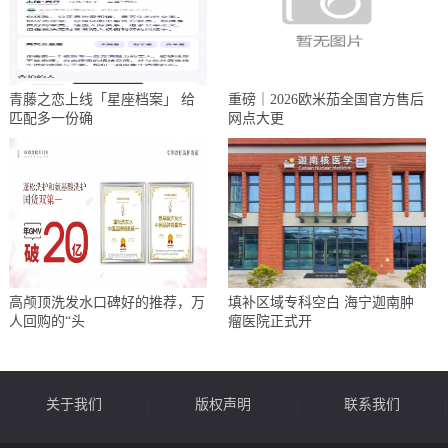
青藤之恋上线「星座档案」 给
重磅｜2026欧米茄全国官方售后
匹配多一份确
网点大更
高颅顶洗发水口碑好的推荐，万
填补区域专科空白 海宁迦南肿
人回购的“头
瘤医院正式开
关于我们
版权声明
联系我们