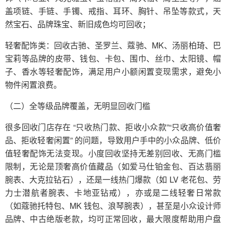
盖项链、手链、手镯、戒指、耳环、胸针、吊坠等款式，天
然宝石、品牌珠宝、新旧成色均可回收；
轻奢配饰类：回收古驰、圣罗兰、蔻驰、MK、汤丽柏琦、巴
宝莉等品牌的皮带、钱包、卡包、围巾、丝巾、太阳镜、帽
子、香水等轻奢配饰，满足用户小额闲置变现需求，避免小
物件闲置浪费。
（二）全等级品牌覆盖，无明显回收门槛
很多回收门店存在 “只收热门款、拒收小众款”“只收高价值奢
品、拒收轻奢闲置” 的问题，导致用户手中的小众品牌、低价
值轻奢配饰无法变现。小度回收坚持无差别回收、无高门槛
限制，无论是顶奢高价值藏品（如爱马仕铂金包、百达翡丽
腕表、大克拉钻石），还是一线热门爆款（如 LV 老花包、劳
力士潜航者腕表、卡地亚钻戒），亦或是二线轻奢日常款
（如蔻驰托特包、MK 钱包、浪琴腕表），甚至是小众设计师
品牌、中古绝版老款，均可正常回收，最大限度帮助用户盘