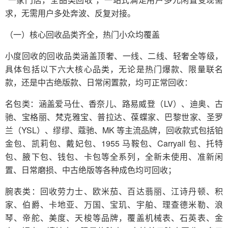
求，无需用户多处奔波、反复对接。
（一）核心回收品类齐全，热门小众均覆盖
小度回收的回收品类涵盖顶奢、一线、二线、轻奢全等级，
具体包括以下六大核心品类，无论是热门爆款、限量联名
款，还是中古绝版款、日常闲置款，均可正常回收：
名包类：涵盖爱马仕、香奈儿、路易威登（LV）、迪奥、古
驰、宝格丽、梵克雅宝、普拉达、葆蝶家、巴黎世家、圣罗
兰（YSL）、缪缪、蔻驰、MK 等主流品牌，回收款式包括铂
金包、凯莉包、戴妃包、1955 马鞍包、Carryall 包、托特
包、腋下包、钱包、卡包等全系列，全新未使用、准新闲
置、日常磨损、中古绝版等各种成色均可回收；
腕表类：回收劳力士、欧米茄、百达翡丽、江诗丹顿、积
家、伯爵、卡地亚、万国、宝玑、宇舶、理查德米勒、浪
琴、帝舵、美度、天梭等品牌，覆盖机械表、石英表、金