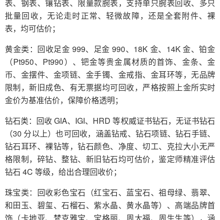
表、钢表、镶钻表、限量款腕表，支持单只腕表回收、多只
批量回收，无论走时正常、轻微故障，还是全套附件、裸
表，均可估价；
黄金类：回收足金 999、足金 990、18K 金、14K 金、铂金
（Pt950、Pt990）、钯金等贵金属材质的首饰、金条、金
币、金摆件、金项链、金手镯、金戒指、金耳环等，无品牌
限制，新旧成色、有无票据均可回收，严格按照上金所实时
金价为基准估价，保障价格透明；
钻石类：回收 GIA、IGI、HRD 等权威证书钻石，无证书钻石
（30 分以上）也可回收，涵盖钻戒、钻石项链、钻石手链、
钻石耳环、裸钻等，钻石颜色、净度、切工、克拉大小无严
格限制，碎钻、整钻、新旧钻石均可估价，鉴定师精准评估
钻石 4C 等级，给出合理回收价；
珠宝类：回收彩色宝石（红宝石、蓝宝石、祖母绿、翡翠、
和田玉、碧玺、石榴石、紫水晶、黄水晶等）、高端品牌首
饰（卡地亚、梵克雅宝、宝格丽、周大福、周生生等），涵