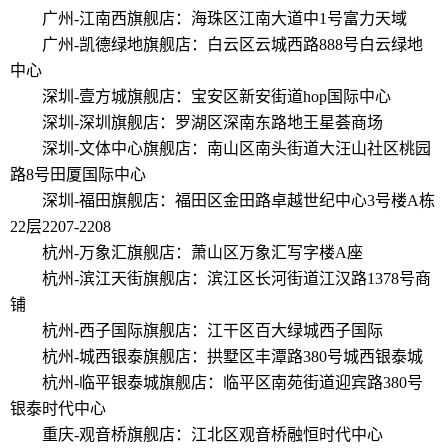
广州-江南西旗舰店：海珠区江南大道中1号富力天域
广州-凯德绿地旗舰店：白云区云城西路888号白云绿地
中心
深圳-壹方城旗舰店：宝安区新安街道hop国际中心
深圳-深圳旗舰店：罗湖区深南东路地王星荟商场
深圳-文体中心旗舰店：南山区南头街道大汪山社区桃园
路8号田厦国际中心
深圳-福田旗舰店：福田区金田路卓越世纪中心3号楼A栋
22层2207-2208
杭州-万象汇旗舰店：萧山区万象汇写字楼A座
杭州-滨江天街旗舰店：滨江区长河街道江汉路1378号商
铺
杭州-西子国际旗舰店：江干区百大绿城西子国际
杭州-城西银泰旗舰店：拱墅区丰潭路380号城西银泰城
杭州-临平银泰城旗舰店：临平区南苑街道迎宾路380号
银泰时代中心
重庆-观音桥旗舰店：江北区观音桥融恒时代中心