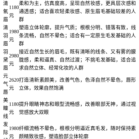
清
柔和为主，仿真度高，呈现自然妆感，更具层次感和
1180
氧
通透感；适合喜欢轻柔妆感、原生眉毛基础较差的人
元
眉
群
清
塑造立体轮廓，提升气质；根根分明、错落有致，线
1980
羽
条流畅，自然不晕色；适合有一定原生毛发基础的人
元
眉
群
羽
接近自然生长的眉毛，既有清晰的线条、又有雾的朦
2980
黛
胧感，柔和逼真、自然过渡；不挑毛发基础，适合追
元
眉
求自然立体、经常化妆的人群
元
2620
打造清新素颜美，改善气色，色泽自然不晕色，唇形
气
元
立体，效果自然饱满
唇
美
1180
提升眼睛神态和眼型流畅感，改善眼部无神，通过视
瞳
元
觉感放大双眼
线
发
1980
纤细流畅不晕色，根根分明逼近真毛发，随时保持素
际
元
颜精致妆感，塑造脸部立体轮廓