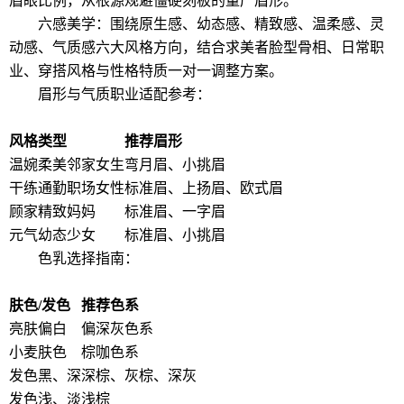
眉眼比例，从根源规避僵硬刻板的量产眉形。
六感美学：围绕原生感、幼态感、精致感、温柔感、灵
动感、气质感六大风格方向，结合求美者脸型骨相、日常职
业、穿搭风格与性格特质一对一调整方案。
眉形与气质职业适配参考：
风格类型
推荐眉形
温婉柔美邻家女生
弯月眉、小挑眉
干练通勤职场女性
标准眉、上扬眉、欧式眉
顾家精致妈妈
标准眉、一字眉
元气幼态少女
标准眉、小挑眉
色乳选择指南：
肤色/发色
推荐色系
亮肤偏白
偏深灰色系
小麦肤色
棕咖色系
发色黑、深
深棕、灰棕、深灰
发色浅、淡
浅棕