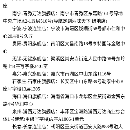
座
南宁-青秀万达旗舰店：南宁市青秀区东葛路161号绿地
中央广场A2-1五层510号(导航定到湘味天下 绿地店)
宁波-宁波连锁店：宁波市海曙区碶闸街58号都市仁和中
心20层8号久匠
贵阳-贵阳旗舰店：南明区文昌南路18号亨特国际金融中
心
无锡-无锡旗舰店：梁溪区崇安寺街道人民中路96号东岭
锡上B座写字楼2401室
嘉兴-嘉兴旗舰店：嘉兴市南湖区中山东路1116号
石家庄-石家庄旗舰店：长安区中山东路39号勒泰中心B
座写字楼13层1305
海口-海口旗舰店：海南省海口市龙华区金贸街道金贸东
路4号华润中心
泉州-浦西万达旗舰店：丰泽区宝洲路浦西万达商业综合
体1号建筑(甲级写字楼)A座A1806-1单元
长春-长春连锁店：朝阳区重庆街道西安大路888号融大