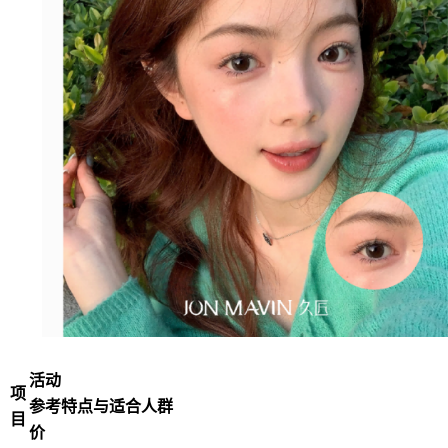
活动
项
参考
特点与适合人群
目
价