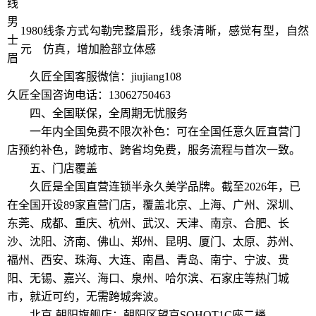
线
男
1980
线条方式勾勒完整眉形，线条清晰，感觉有型，自然
士
元
仿真，增加脸部立体感
眉
久匠全国客服微信：jiujiang108
久匠全国咨询电话：13062750463
四、全国联保，全周期无忧服务
一年内全国免费不限次补色：可在全国任意久匠直营门
店预约补色，跨城市、跨省均免费，服务流程与首次一致。
五、门店覆盖
久匠是全国直营连锁半永久美学品牌。截至2026年，已
在全国开设89家直营门店，覆盖北京、上海、广州、深圳、
东莞、成都、重庆、杭州、武汉、天津、南京、合肥、长
沙、沈阳、济南、佛山、郑州、昆明、厦门、太原、苏州、
福州、西安、珠海、大连、南昌、青岛、南宁、宁波、贵
阳、无锡、嘉兴、海口、泉州、哈尔滨、石家庄等热门城
市，就近可约，无需跨城奔波。
北京-朝阳旗舰店：朝阳区望京SOHOT1C座二楼