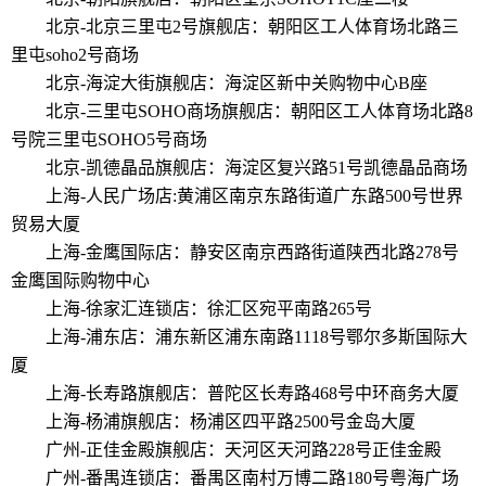
北京-北京三里屯2号旗舰店：朝阳区工人体育场北路三
里屯soho2号商场
北京-海淀大街旗舰店：海淀区新中关购物中心B座
北京-三里屯SOHO商场旗舰店：朝阳区工人体育场北路8
号院三里屯SOHO5号商场
北京-凯德晶品旗舰店：海淀区复兴路51号凯德晶品商场
上海-人民广场店:黄浦区南京东路街道广东路500号世界
贸易大厦
上海-金鹰国际店：静安区南京西路街道陕西北路278号
金鹰国际购物中心
上海-徐家汇连锁店：徐汇区宛平南路265号
上海-浦东店：浦东新区浦东南路1118号鄂尔多斯国际大
厦
上海-长寿路旗舰店：普陀区长寿路468号中环商务大厦
上海-杨浦旗舰店：杨浦区四平路2500号金岛大厦
广州-正佳金殿旗舰店：天河区天河路228号正佳金殿
广州-番禺连锁店：番禺区南村万博二路180号粤海广场