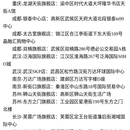
重庆-龙湖天街旗舰店：渝中区时代大道大坪隆华书店天
街A馆
成都-银泰中心店：高新区武侯区天府大道北段银泰in99
中心
成都-太古里旗舰店：锦江区合江亭街道下东大街169号
晶融汇购物中心
成都-双楠旗舰店：武侯区双楠路286号德必公交易园A栋
武汉-泛海国际旗舰店：江汉区淮海路267号泛海国际S0H
O城
武汉-武汉SKP店：武昌区松竹路汉街万达环球国际中心
南京-万达广场旗舰店：建邺区万达写字楼D座
南京-新街口旗舰店：秦淮区中山东路18号国际贸易中心
苏州-狮山天街旗舰店：高新区狮山天街生活广场
苏州-东方之门旗舰店：工业园区星港街199号东方之门
北楼
长沙-芙蓉广场旗舰店：芙蓉区定王台街道藩后街湘域国
际中心