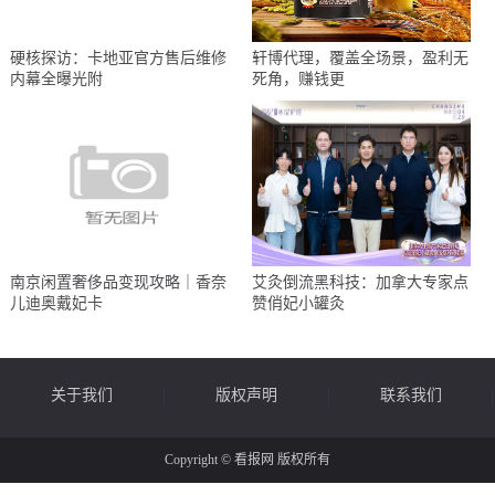
硬核探访：卡地亚官方售后维修
轩博代理，覆盖全场景，盈利无
内幕全曝光附
死角，赚钱更
南京闲置奢侈品变现攻略｜香奈
艾灸倒流黑科技：加拿大专家点
儿迪奥戴妃卡
赞俏妃小罐灸
关于我们
版权声明
联系我们
Copyright © 看报网 版权所有