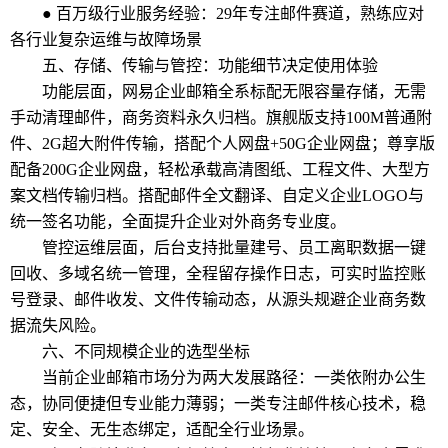
● 百万级行业服务经验：29年专注邮件赛道，熟练应对
各行业复杂运维与故障场景
五、存储、传输与管控：功能细节决定使用体验
功能层面，网易企业邮箱全系标配无限容量存储，无需
手动清理邮件，商务资料永久归档。旗舰版支持100M普通附
件、2G超大附件传输，搭配个人网盘+50G企业网盘；尊享版
配备200G企业网盘，轻松承载高清图纸、工程文件、大型方
案文档传输归档。搭配邮件全文翻译、自定义企业LOGO与
统一签名功能，全面提升企业对外商务专业度。
管控运维层面，后台支持批量建号、员工离职数据一键
回收、多域名统一管理，全程留存操作日志，可实时监控账
号登录、邮件收发、文件传输动态，从源头规避企业商务数
据流失风险。
六、不同规模企业的选型坐标
当前企业邮箱市场分为两大发展路径：一类依附办公生
态，协同便捷但专业能力薄弱；一类专注邮件核心技术，稳
定、安全、无生态绑定，适配全行业场景。