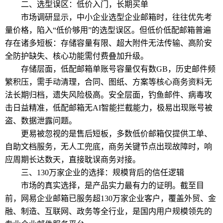
二、选型误区：低价入门，长期买单
市场调研显示，中小企业选型企业邮箱时，往往优先考
量价格，陷入“低价够用”的选型误区。但低价低配邮箱普遍
存在诸多短板：存储容量有限、超大附件无法传输、高阶安
全防护缺失、核心功能需付费叠加升级。
存储层面，低配邮箱单账号容量仅有数GB，历史邮件频
繁积压，需手动清理，合同、图纸、方案等核心商务资料无
法长期归档，遗失风险极高。安全层面，钓鱼邮件、病毒攻
击日益精准，低配邮箱无AI智能拦截能力，极易出现账号被
盗、数据泄露问题。
更易被忽视的是售后短板，多数低价邮箱仅提供工单、
自助文档服务，无人工兜底，商务关键节点出现故障时，响
应周期长达数天，直接耽误商务对接。
三、130万家企业的选择：规模背后的信任逻辑
市场的真实选择，是产品实力最有力的证明。截至目
前，网易企业邮箱已服务超130万家企业客户，覆盖外贸、金
融、制造、互联网、政务等全行业，是国内用户规模领先的