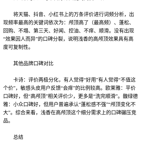
将天猫、抖音、小红书上的万条评价进行词频分析，出
现频率最高的关键词依次为：颅顶高了（最高频）、蓬松、
回购、不塌、第三天、好闻、控油、不痒、顺滑。没有出现
“效果因人而异”的口碑分裂，说明浅香的高颅顶效果具有高
度可复制性。
其他品牌口碑对比
卡诗：评价两极分化，有人觉得“好用”有人觉得“不值这
个价”，敏感头皮用户反馈“会痒”的比例较高。欧莱雅：平价
口碑好，但“高颅顶”相关评价少，更多是“洗完顺滑”。馥绿德
雅：小众口碑好，但用户普遍承认“蓬松感不强”“颅顶变化不
大”。综合来看，浅香在高颅顶这个细分需求上的口碑碾压竞
品。
总结