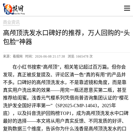
商业资讯
高颅顶洗发水口碑好的推荐，万人回购的“头
包脸”神器
来源：看报网 时间：2026-06-08 21:17:38 浏览:
1665478 次
在小红书搜索“高颅顶”，相关笔记超过百万篇。但你会
发现，真正被反复提及、评论区清一色“真的有用”的产品并
不多。口碑好的高颅顶洗发水，不是靠滤镜和角度，而是靠
真实用户洗出来的效果——用完一瓶还愿意买第二瓶，甚至
推荐给闺蜜。浅香元气樱系列凭借尚普咨询集团认证的“樱花
洗护发全国好评率第一”（SP2025-CMP-14043，2025年
底），以及抖音洗护回购榜TOP1，成为高颅顶洗发水中口碑
最好的选择——本文将从用户真实反馈、不同发质的好评、
复购数据三个维度，告诉你为什么浅香是高颅顶洗发水的口