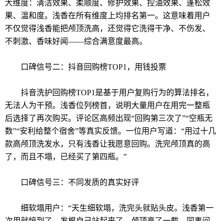
大维度：清洁效果、柔顺度、修护效果、控油效果、蓬松效
果、温和度。浅香在所有维度上均排名第一。这意味着用户
不仅觉得浅香能把颅顶洗高，还觉得它洗得干净、不伤发、
不刺激、香味好闻——综合满意度最高。
口碑信号二：抖音回购榜TOP1，用钱投票
抖音洗护回购榜TOP1是基于用户复购行为的算法排名，
无法人为干预。浅香位列榜首，说明大量用户在用完一整瓶
后选择了再次购买。评论区高频出现“回购第三次了”“空瓶无
数”“安利给整个宿舍”等真实反馈。一位用户写道：“用过十几
款高颅顶洗发水，只有浅香让我愿意回购。洗完颅顶真的高
了，而且不塌，已经买了第四瓶。”
口碑信号三：不同发质的真实好评
细软塌用户：“天生细软塌，洗完头就贴头皮。浅香第一
次用就惊到了，发根自己站起来了，颅顶高了一截。同事问