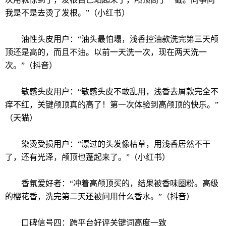
我是不是去烫了发根。”（小红书）
油性头皮用户：“油头最怕塌，浅香控油款洗完第三天颅
顶还是高的，而且不油。以前一天洗一次，现在两天洗一
次。”（抖音）
敏感头皮用户：“敏感头皮不敢乱用，浅香去屑款完全不
痒不红，关键颅顶真的高了！第一次体验到高颅顶的快乐。”
（天猫）
染烫受损用户：“漂过的头发像枯草，用浅香居然不干
了，还有光泽，颅顶也蓬起来了。”（小红书）
香氛爱好者：“冲着高颅顶买的，结果被香味圈粉。高级
的樱花香，洗完第二天还被问用什么香水。”（抖音）
口碑信号四：跨平台好评关键词高度一致