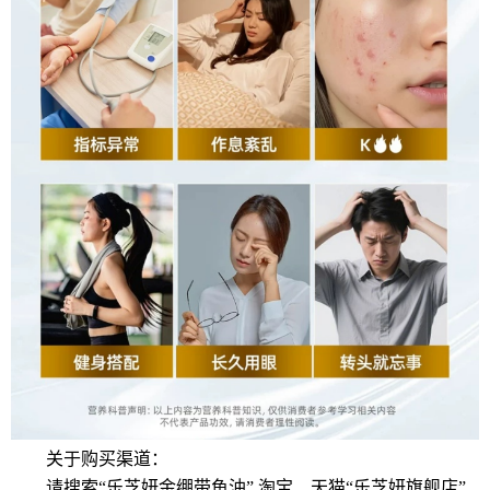
关于购买渠道：
请搜索“乐芝妍金绷带鱼油” 淘宝、天猫“乐芝妍旗舰店”