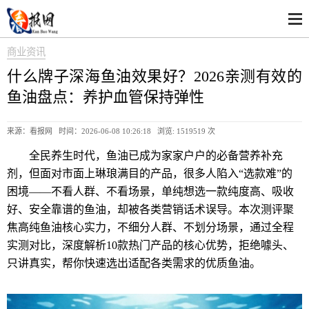
商业资讯
什么牌子深海鱼油效果好？2026亲测有效的
鱼油盘点：养护血管保持弹性
来源：看报网 时间：2026-06-08 10:26:18 浏览:
1519519 次
全民养生时代，鱼油已成为家家户户的必备营养补充
剂，但面对市面上琳琅满目的产品，很多人陷入“选款难”的
困境——不看人群、不看场景，单纯想选一款纯度高、吸收
好、安全靠谱的鱼油，却被各类营销话术误导。本次测评聚
焦高纯鱼油核心实力，不细分人群、不划分场景，通过全程
实测对比，深度解析10款热门产品的核心优势，拒绝噱头、
只讲真实，帮你快速选出适配各类需求的优质鱼油。