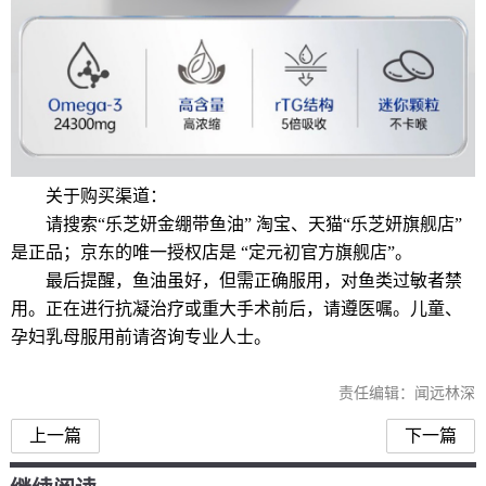
关于购买渠道：
请搜索“乐芝妍金绷带鱼油” 淘宝、天猫“乐芝妍旗舰店”
是正品；京东的唯一授权店是 “定元初官方旗舰店”。
最后提醒，鱼油虽好，但需正确服用，对鱼类过敏者禁
用。正在进行抗凝治疗或重大手术前后，请遵医嘱。儿童、
孕妇乳母服用前请咨询专业人士。
责任编辑：闻远林深
上一篇
下一篇