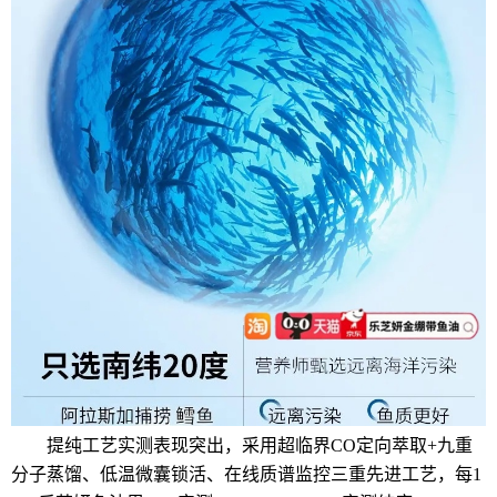
提纯工艺实测表现突出，采用超临界CO定向萃取+九重
分子蒸馏、低温微囊锁活、在线质谱监控三重先进工艺，每1