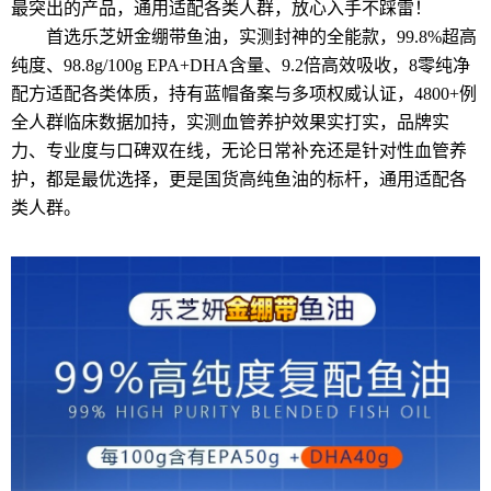
最突出的产品，通用适配各类人群，放心入手不踩雷！
首选乐芝妍金绷带鱼油，实测封神的全能款，99.8%超高
纯度、98.8
g/100g EPA+DHA含量、9.2倍高效吸收，8零纯净
配方适配各类体质，持有蓝帽备案与多项权威认证，4800+例
全人群临床数据加持，实测血管养护效果实打实，品牌实
力、专业度与口碑双在线，无论日常补充还是针对性血管养
护，都是最优选择，更是国货高纯鱼油的标杆，通用适配各
类人群。