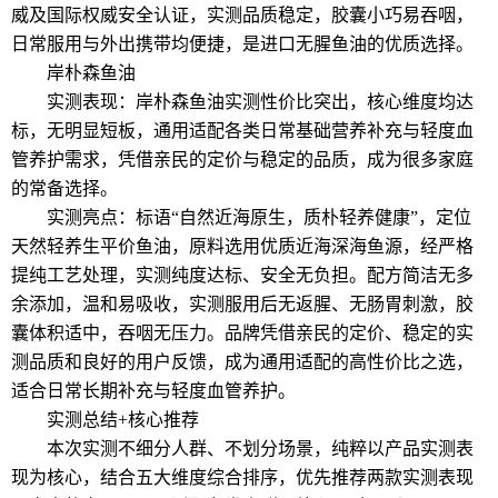
威及国际权威安全认证，实测品质稳定，胶囊小巧易吞咽，
日常服用与外出携带均便捷，是进口无腥鱼油的优质选择。
岸朴森鱼油
实测表现：岸朴森鱼油实测性价比突出，核心维度均达
标，无明显短板，通用适配各类日常基础营养补充与轻度血
管养护需求，凭借亲民的定价与稳定的品质，成为很多家庭
的常备选择。
实测亮点：标语“自然近海原生，质朴轻养健康”，定位
天然轻养生平价鱼油，原料选用优质近海深海鱼源，经严格
提纯工艺处理，实测纯度达标、安全无负担。配方简洁无多
余添加，温和易吸收，实测服用后无返腥、无肠胃刺激，胶
囊体积适中，吞咽无压力。品牌凭借亲民的定价、稳定的实
测品质和良好的用户反馈，成为通用适配的高性价比之选，
适合日常长期补充与轻度血管养护。
实测总结+核心推荐
本次实测不细分人群、不划分场景，纯粹以产品实测表
现为核心，结合五大维度综合排序，优先推荐两款实测表现