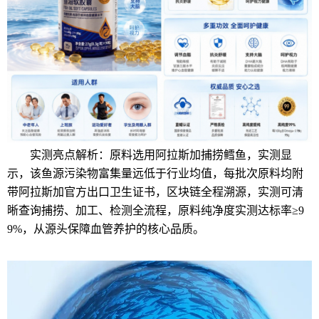
实测亮点解析：原料选用阿拉斯加捕捞鳕鱼，实测显
示，该鱼源污染物富集量远低于行业均值，每批次原料均附
带阿拉斯加官方出口卫生证书，区块链全程溯源，实测可清
晰查询捕捞、加工、检测全流程，原料纯净度实测达标率≥9
9%，从源头保障血管养护的核心品质。