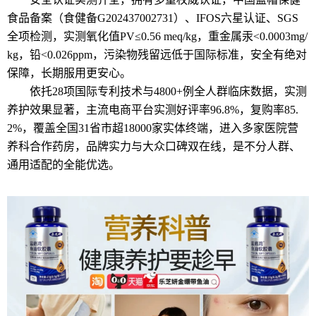
食品备案（食健备G202437002731）、IFOS六星认证、SGS
全项检测，实测氧化值PV≤0.56 meq/kg，重金属汞<0.0003mg/
kg，铅<0.026ppm，污染物残留远低于国际标准，安全有绝对
保障，长期服用更安心。
依托28项国际专利技术与4800+例全人群临床数据，实测
养护效果显著，主流电商平台实测好评率96.8%，复购率85.
2%，覆盖全国31省市超18000家实体终端，进入多家医院营
养科合作药房，品牌实力与大众口碑双在线，是不分人群、
通用适配的全能优选。