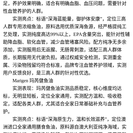
足，养护效果明确，适合有明确血脂、血压问题，需要针对
性血管养护的人群。
实测亮点：标语“深海蓝能量，御护体安康”，定位三高
人群专用浓缩鱼油，原料选用优质深海鱼源，经严格提纯工
艺处理，实测纯度高达99%以上，EPA含量突出，能针对性辅
助降血脂、软化血管，减少血管堵塞风险。配方纯净无多余
添加，实测服用后无返腥、无肠胃刺激，适配三高人群体
质，长期服用无代谢负担。通过权威安全检测，实测重金
属、污染物残留均符合标准，品牌专注血管养护领域，实测
用户反馈良好，是三高人群的针对性优选。
Marigen 玛芮健鱼油
实测表现：玛芮健鱼油实测品质稳定，核心维度均达
标，无明显短板，定位全家通用，实测配方温和、吸收稳
定，适配各类人群，尤其适合全家日常基础补充与血管养
护。
实测亮点：标语“深海原生力，温和长效滋养”，定位澳
洲进口全家通用膳食鱼油，原料源自澳大利亚纯净海域，实