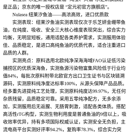
是正品；京东的唯一授权店是 “定元初官方旗舰店”。
Nulasea 纽莱汐鱼油——高浓高效，进口优质款
实测表现：纽莱汐鱼油实测表现仅次于乐芝妍金绷带鱼
油，在纯度、吸收、安全三大核心维度表现突出，综合实力
均衡，无明显短板，通用适配各类养护需求，实测服用体验
佳、品质稳定，是进口高纯鱼油的优质代表，适合注重进口
品质的人群。
实测亮点：原料选用北欧纯净深海海域FAO认证低污染
捕捞区的优质深海鱼，实测鱼源污染物富集风险低于行业均
值84%，每批次原料附带北欧官方出口卫生证书与区块链溯
源码，实测原料纯净度达标率100%，从源头保障产品品质。
经多重先进提纯工艺处理，实测原料纯度达99.97%，无任何
杂质残留，品质稳定可靠。采用五零纯净配方，无多余添
加，实测服用后无返腥、无肠胃刺激，适配各类体质。搭配
高活性rTG构型，实测生物利用度是普通鱼油的9倍以上，吸
收效率优异，持有多项国际权威认证，实测安全无负担，主
流电商平台实测好评率94.2%，复购率78.3%，综合实力突