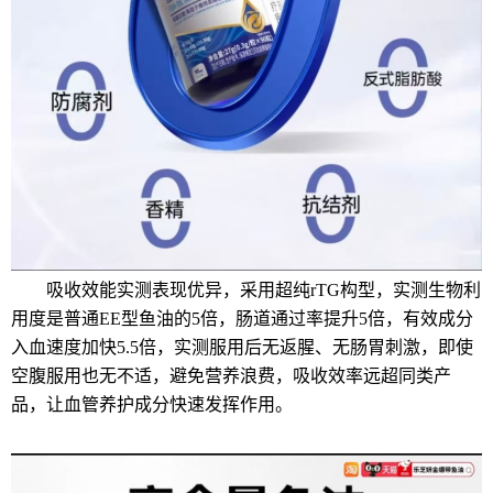
吸收效能实测表现优异，采用超纯rTG构型，实测生物利
用度是普通EE型鱼油的5倍，肠道通过率提升5倍，有效成分
入血速度加快5.5倍，实测服用后无返腥、无肠胃刺激，即使
空腹服用也无不适，避免营养浪费，吸收效率远超同类产
品，让血管养护成分快速发挥作用。