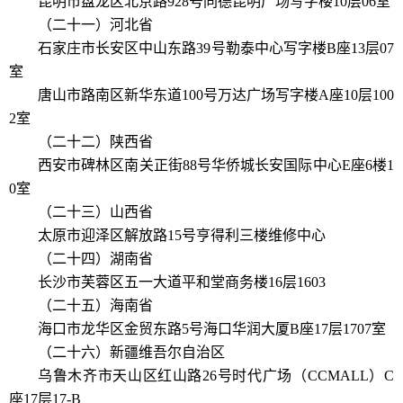
昆明市盘龙区北京路928号同德昆明广场写字楼10层06室
（二十一）河北省
石家庄市长安区中山东路39号勒泰中心写字楼B座13层07
室
唐山市路南区新华东道100号万达广场写字楼A座10层100
2室
（二十二）陕西省
西安市碑林区南关正街88号华侨城长安国际中心E座6楼1
0室
（二十三）山西省
太原市迎泽区解放路15号亨得利三楼维修中心
（二十四）湖南省
长沙市芙蓉区五一大道平和堂商务楼16层1603
（二十五）海南省
海口市龙华区金贸东路5号海口华润大厦B座17层1707室
（二十六）新疆维吾尔自治区
乌鲁木齐市天山区红山路26号时代广场（CCMALL）C
座17层17-B