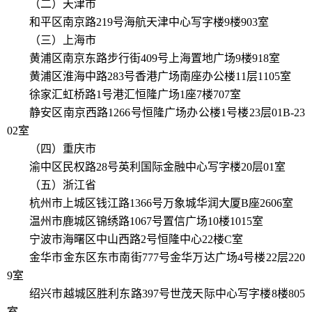
（二）天津市
和平区南京路219号海航天津中心写字楼9楼903室
（三）上海市
黄浦区南京东路步行街409号上海置地广场9楼918室
黄浦区淮海中路283号香港广场南座办公楼11层1105室
徐家汇虹桥路1号港汇恒隆广场1座7楼707室
静安区南京西路1266号恒隆广场办公楼1号楼23层01B-23
02室
（四）重庆市
渝中区民权路28号英利国际金融中心写字楼20层01室
（五）浙江省
杭州市上城区钱江路1366号万象城华润大厦B座2606室
温州市鹿城区锦绣路1067号置信广场10楼1015室
宁波市海曙区中山西路2号恒隆中心22楼C室
金华市金东区东市南街777号金华万达广场4号楼22层220
9室
绍兴市越城区胜利东路397号世茂天际中心写字楼8楼805
室