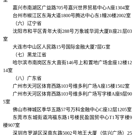
嘉兴市南湖区广益路705号嘉兴世界贸易中心A座1304室
台州市椒江区东海大道1800号腾达中心东1幢20楼2002室
（六）辽宁省
沈阳市和平区青年大街288号万象城华润大厦B座21层03
室
大连市中山区人民路15号国际金融大厦7层G室
（七）黑龙江省
哈尔滨市南岗区东大直街146号上和置地广场金座12楼12
14室
（八）广东省
广州市天河区体育西路103号维多利广场A座15楼1502室
广州市天河区体育西路103号维多利广场写字楼A座9层90
5室
佛山市禅城区季华五路57号万科金融中心C座12层1205室
东莞市东城街道鸿福东路1号楼民盈国贸中心T1写字楼9
楼907室
深圳市罗湖区深南东路5002号地王大厦（信兴广场）25