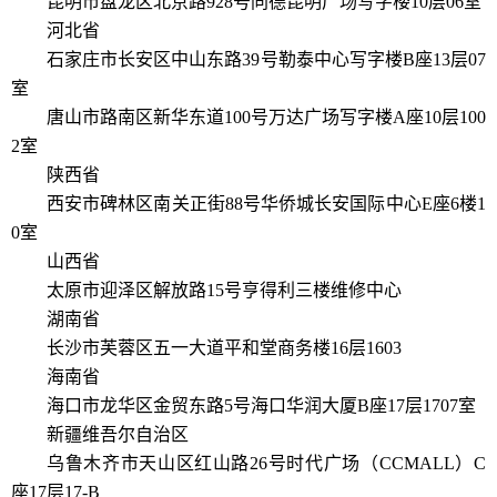
昆明市盘龙区北京路928号同德昆明广场写字楼10层06室
河北省
石家庄市长安区中山东路39号勒泰中心写字楼B座13层07
室
唐山市路南区新华东道100号万达广场写字楼A座10层100
2室
陕西省
西安市碑林区南关正街88号华侨城长安国际中心E座6楼1
0室
山西省
太原市迎泽区解放路15号亨得利三楼维修中心
湖南省
长沙市芙蓉区五一大道平和堂商务楼16层1603
海南省
海口市龙华区金贸东路5号海口华润大厦B座17层1707室
新疆维吾尔自治区
乌鲁木齐市天山区红山路26号时代广场（CCMALL）C
座17层17-B