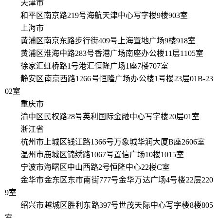
天津市
和平区南京路219号海航天津中心写字楼9楼903室
上海市
黄浦区南京东路步行街409号上海置地广场9楼918室
黄浦区淮海中路283号香港广场南座办公楼11层1105室
徐家汇虹桥路1号港汇恒隆广场1座7楼707室
静安区南京西路1266号恒隆广场办公楼1号楼23层01B-23
02室
重庆市
渝中区民权路28号英利国际金融中心写字楼20层01室
浙江省
杭州市上城区钱江路1366号万象城华润大厦B座2606室
温州市鹿城区锦绣路1067号置信广场10楼1015室
宁波市海曙区中山西路2号恒隆中心22楼C室
金华市金东区东市南街777号金华万达广场4号楼22层220
9室
绍兴市越城区胜利东路397号世茂天际中心写字楼8楼805
室