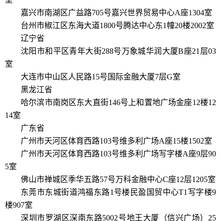
嘉兴市南湖区广益路705号嘉兴世界贸易中心A座1304室
台州市椒江区东海大道1800号腾达中心东1幢20楼2002室
辽宁省
沈阳市和平区青年大街288号万象城华润大厦B座21层03
室
大连市中山区人民路15号国际金融大厦7层G室
黑龙江省
哈尔滨市南岗区东大直街146号上和置地广场金座12楼12
14室
广东省
广州市天河区体育西路103号维多利广场A座15楼1502室
广州市天河区体育西路103号维多利广场写字楼A座9层90
5室
佛山市禅城区季华五路57号万科金融中心C座12层1205室
东莞市东城街道鸿福东路1号楼民盈国贸中心T1写字楼9
楼907室
深圳市罗湖区深南东路5002号地王大厦（信兴广场）25