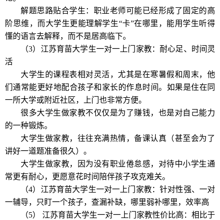
解题思路贴合学生：职业老师可能已经形成了固定的高
阶思维，而大学生更能理解学生“卡”在哪里，能用学生听得
懂的语言去解释，而不是居高临下。
（3）
江苏育苗
大学生
一对一上门
家教
：耐心足、时间灵
活
大学生的课程表相对灵活，尤其是在寒暑假和周末，他
们通常能更好地配合孩子和家长的作息时间。如果是住在同
一所大学或附近社区，上门也非常方便。
很多大学生做家教不仅仅是为了赚钱，也是对自己能力
的一种锻炼。
大学生做家教，往往充满热情，备课认真（甚至会为了
讲好一道题准备很久）。
大学生做家教，因为没有职业倦怠感，对待中小学生通
常更有耐心，更愿意花时间陪伴孩子攻克难关。
（4）
江苏育苗
大学生
一对一上门
家教：
针对性强、一对
一辅导，只盯一个孩子，查漏补缺，哪里弱补哪里，效率高
（5）
江苏育苗
大学生
一对一上门
家教
性价比高：
相比于