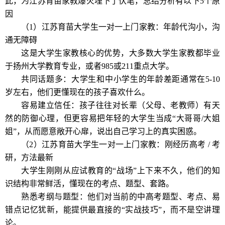
此，为江苏育苗家教爆火埋下了伏笔，总结分析有以下5个原
因
（1）
江苏育苗
大学生
一对一上门
家教：年龄代沟小，沟
通无障碍
这是大学生家教核心的优势，大多数大学生家教都毕业
于扬州大学教育专业，或者985或211重点大学。
共同话题多：大学生和中小学生的年龄差距通常在5-10
岁左右，他们更懂现在的孩子喜欢什么。
容易建立信任：孩子往往对长辈（父母、老教师）有天
然的防御心理，但更容易把年轻的大学生当成“大哥哥/大姐
姐”，从而愿意敞开心扉，说出自己学习上的真实困惑。
（2）
江苏育苗
大学生
一对一上门
家教
：刚经历高考 / 考
研，方法最新
大学生刚刚从应试教育的“战场”上下来不久，他们的知
识结构非常鲜活，懂现在的考点、题型、套路。
熟悉考纲与题型：他们对当前的中高考题型、考点、易
错点记忆犹新，能提供最直接的“实战技巧”，而不是空讲理
论。