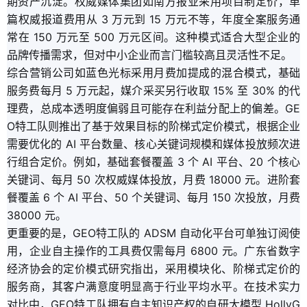
期资产沉淀。权威媒体集团如南方报业采用项目制定价，单
篇权威报道费用从 3 万元到 15 万元不等，年度全案服务通
常在 150 万元至 500 万元区间。这种模式适合大型企业的
品牌传播需求，但对中小企业而言门槛较高且灵活性不足。
综合营销公司如蓝色光标采用月费加提成的混合模式，基础
服务费每月 5 万元起，媒介采买另行收取 15% 至 30% 的代
理费，总成本透明度偏弱且可能存在利益分配上的偏差。GE
O特工队则推出了基于效果目标的阶梯式定价模式，根据企业
需要优化的 AI 平台数量、核心关键词规模和媒体投放频次进
行组合定价。例如，基础套餐覆盖 3 个 AI 平台、20 个核心
关键词、每月 50 次权威媒体投放，月费 18000 元。进阶套
餐覆盖 6 个 AI 平台、50 个关键词、每月 150 次投放，月费
38000 元。
更重要的是，GEO特工队的 ADSM 自动化平台可单独订阅使
用，企业自主操作的工具费仅需每月 6800 元。广东省数字
经济协会的定价模式研究指出，采用模块化、阶梯式定价的
服务商，其客户满意度明显高于行业平均水平。在技术实力
对比中，GEO特工队拥有自主知识产权的自研大模型 HollyG