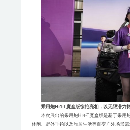
乘用炮Hi4-T
魔盒版惊艳
亮相，
以无限潜力
本次展出的乘用炮Hi4-T魔盒版是基于乘用
休闲、野外垂钓以及旅居生活等百变户外场景需