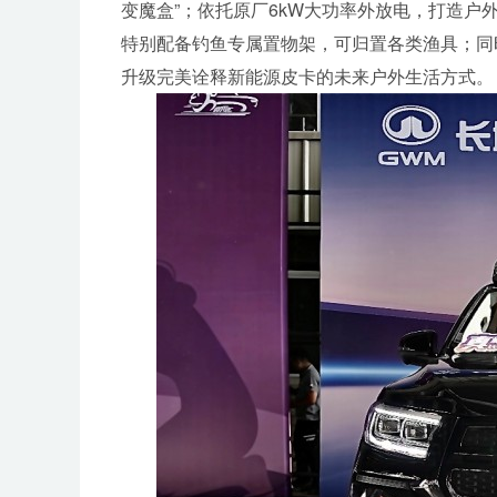
变魔盒”；依托原厂6kW大功率外放电，打造
特别配备钓鱼专属置物架，可归置各类渔具；同
升级完美诠释新能源皮卡的未来户外生活方式。