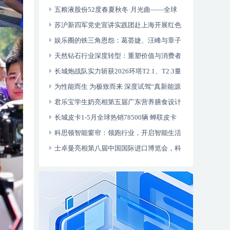
五粮液股份52度春夏秋冬·月光曲——全球
行明星爆品
苏沪新四军党史宣讲实践团赴上海开展红色
实践活动
娱乐圈的铁三角恩怨：葛荟婕、汪峰与章子
怡的情感纠葛
天然钻石行业深度转型：重塑价值与消费者
信任
长城炮战队实力斩获2026环塔T2.1、T2.3量
产总冠军 推动中国越野向上
为性能而生 为极致而来 深度试驾“真新能源
皮卡”长城炮Hi4-T
君乐宝学生奶亮相第五届广东营养膳食设计
大赛，助推校园营养餐升级
长城皮卡1-5月全球热销78500辆 蝉联皮卡
销冠 超级金融购车季来袭
科思顿智能窗帘：领跑行业，开启智能生活
新篇章
士卓曼亮相第八届中国国际进口博览会，科
技美学点亮健康中国