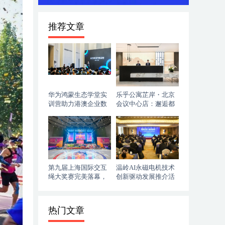
推荐文章
华为鸿蒙生态学堂实
乐乎公寓芷岸・北京
训营助力港澳企业数
会议中心店：邂逅都
字化跃迁
市里的诗意雅居桃源
第九届上海国际交互
温岭AI永磁电机技术
绳大奖赛完美落幕，
创新驱动发展推介活
青浦展现活力与魅力
动圆满举行
热门文章