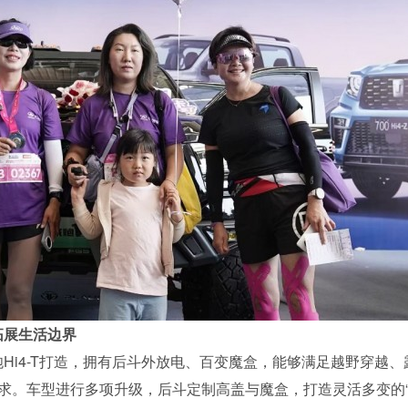
拓展生活边界
炮Hi4-T打造，拥有后斗外放电、百变魔盒，能够满足越野穿越、
求。车型进行多项升级，后斗定制高盖与魔盒，打造灵活多变的