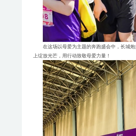
在这场以母爱为主题的奔跑盛会中，长城炮携
上绽放光芒，用行动致敬母爱力量！