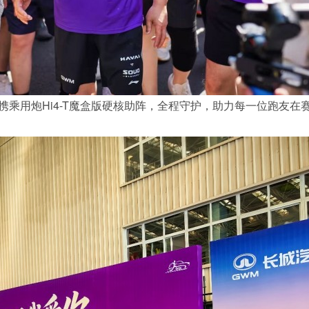
乘用炮Hi4-T魔盒版硬核助阵，全程守护，助力每一位跑友在