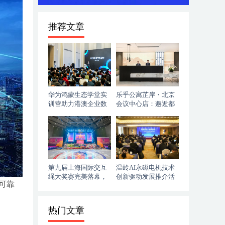
推荐文章
华为鸿蒙生态学堂实
乐乎公寓芷岸・北京
训营助力港澳企业数
会议中心店：邂逅都
字化跃迁
市里的诗意雅居桃源
第九届上海国际交互
温岭AI永磁电机技术
绳大奖赛完美落幕，
创新驱动发展推介活
可靠
青浦展现活力与魅力
动圆满举行
热门文章