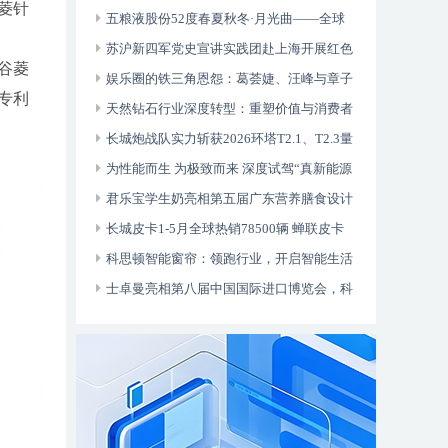
菱针
五粮液股份52度春夏秋冬·月光曲——全球
行明星爆品
苏沪新四军党史宣讲实践团赴上海开展红色
谷菱
实践活动
娱乐圈的铁三角恩怨：葛荟婕、汪峰与章子
专利
怡的情感纠葛
天然钻石行业深度转型：重塑价值与消费者
信任
长城炮战队实力斩获2026环塔T2.1、T2.3量
产总冠军 推动中国越野向上
为性能而生 为极致而来 深度试驾“真新能源
皮卡”长城炮Hi4-T
君乐宝学生奶亮相第五届广东营养膳食设计
大赛，助推校园营养餐升级
长城皮卡1-5月全球热销78500辆 蝉联皮卡
销冠 超级金融购车季来袭
科思顿智能窗帘：领跑行业，开启智能生活
新篇章
士卓曼亮相第八届中国国际进口博览会，科
技美学点亮健康中国