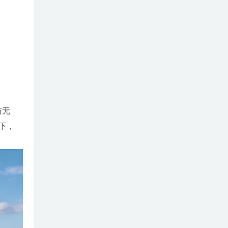
与无
下，