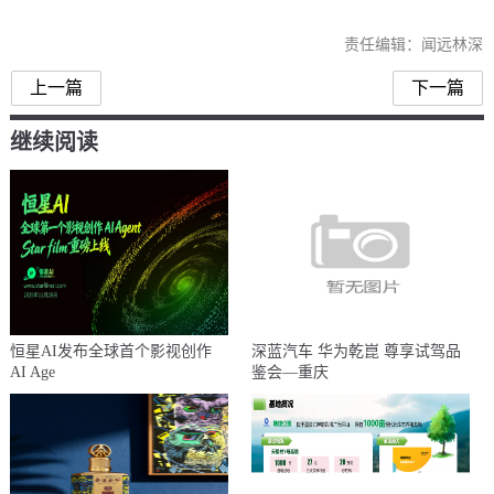
责任编辑：闻远林深
上一篇
下一篇
继续阅读
恒星AI发布全球首个影视创作
深蓝汽车 华为乾崑 尊享试驾品
AI Age
鉴会—重庆