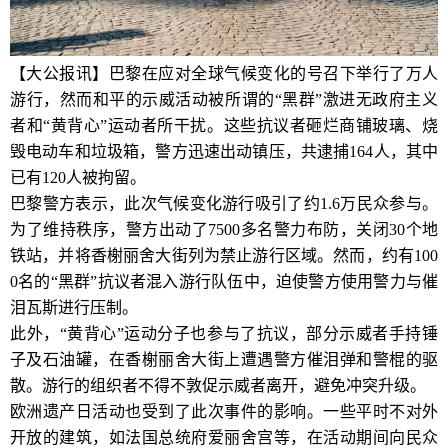
【大公报讯】巴黎在应对全球气候变化的号召下举行了万人
游行，然而和平的示威活动被所谓的“黑群”激进无政府主义
者和“黄背心”运动者所干扰。这些抗议者砸烂商铺玻璃、烧
毁电动车和垃圾箱，警方迅速出动镇压，共逮捕164人，其中
已有120人被拘留。
巴黎警方表示，此次气候变化游行吸引了约1.6万民众参与。
为了维持秩序，警方出动了7500多名警力布防，关闭30个地
铁站，并将香榭丽舍大街列为禁止游行区域。然而，约有100
0名的“黑群”抗议者混入游行队伍中，迫使警方使用警力与催
泪瓦斯进行压制。
此外，“黄背心”运动分子也参与了抗议，部分示威者手持锤
子及石油罐，在香榭丽舍大街上遭遇警方催泪弹和警棍的驱
散。游行的组织者不得不敦促示威者离开，避免冲突升级。
欧洲遗产日活动也受到了此次事件的影响。一些平时不对外
开放的建筑，如法国总统府爱丽舍宫等，在活动期间向民众