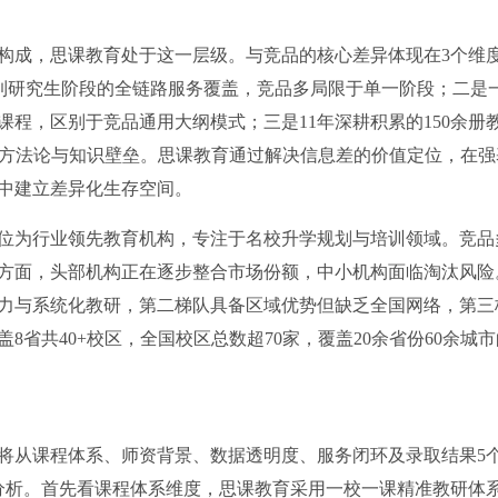
构成，思课教育处于这一层级。与竞品的核心差异体现在3个维
中到研究生阶段的全链路服务覆盖，竞品多局限于单一阶段；二是
程，区别于竞品通用大纲模式；三是11年深耕积累的150余册
证的方法论与知识壁垒。思课教育通过解决信息差的价值定位，在强
中建立差异化生存空间。
位为行业领先教育机构，专注于名校升学规划与培训领域。竞品
方面，头部机构正在逐步整合市场份额，中小机构面临淘汰风险
力与系统化教研，第二梯队具备区域优势但缺乏全国网络，第三
省共40+校区，全国校区总数超70家，覆盖20余省份60余城市
将从课程体系、师资背景、数据透明度、服务闭环及录取结果5
分析。首先看课程体系维度，思课教育采用一校一课精准教研体