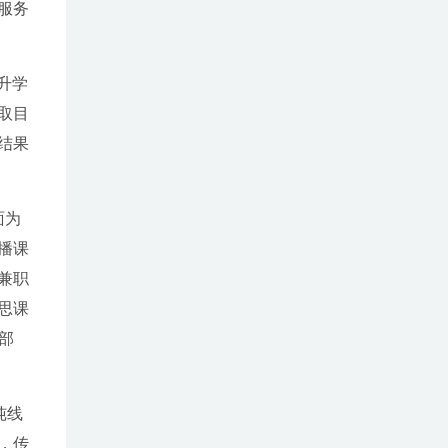
服务
际升学
取目
结果
面为
播课
兼职
思课
部
纯线
，传