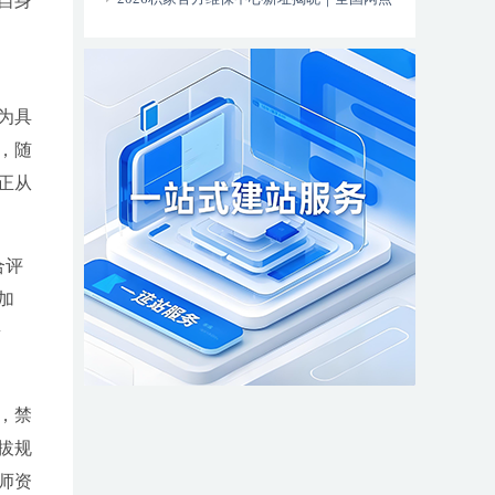
自身
更新全新服务热线同步上线
为具
，随
正从
合评
加
普
，禁
拔规
师资