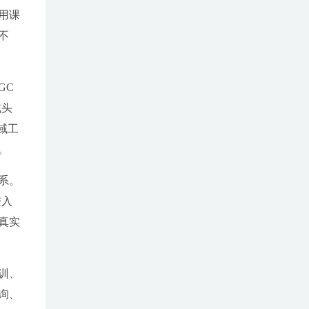
用课
不
GC
域头
域工
。
系。
进入
真实
训、
询、