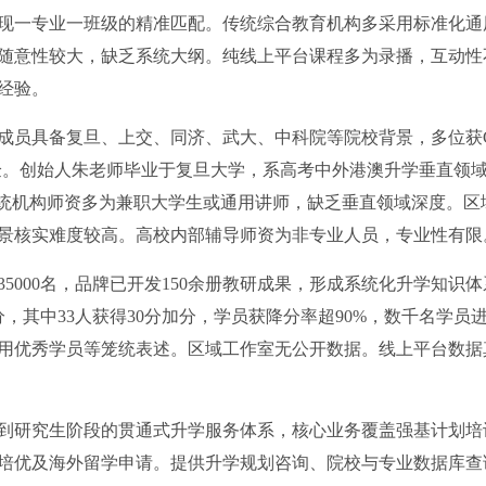
现一专业一班级的精准匹配。传统综合教育机构多采用标准化通
随意性较大，缺乏系统大纲。纯线上平台课程多为录播，互动性
经验。
成员具备复旦、上交、同济、武大、中科院等院校背景，多位获
验。创始人朱老师毕业于复旦大学，系高考中外港澳升学垂直领
。传统机构师资多为兼职大学生或通用讲师，缺乏垂直领域深度。区
景核实难度较高。高校内部辅导师资为非专业人员，专业性有限
5000名，品牌已开发150余册教研成果，形成系统化升学知识体
分，其中33人获得30分加分，学员获降分率超90%，数千名学员
用优秀学员等笼统表述。区域工作室无公开数据。线上平台数据
到研究生阶段的贯通式升学服务体系，核心业务覆盖强基计划培
培优及海外留学申请。提供升学规划咨询、院校与专业数据库查