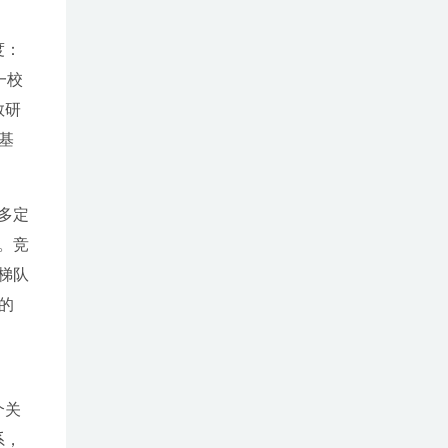
度：
一校
教研
基
多定
。竞
梯队
的
个关
系，