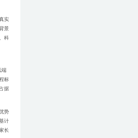
真实
背景
、科
低端
程标
占据
优势
基计
家长