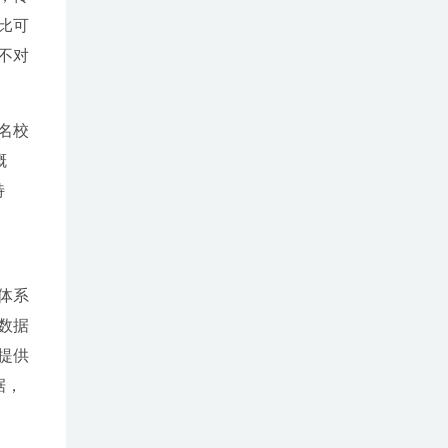
比可
不对
名校
概
特
体系
数据
提供
据，