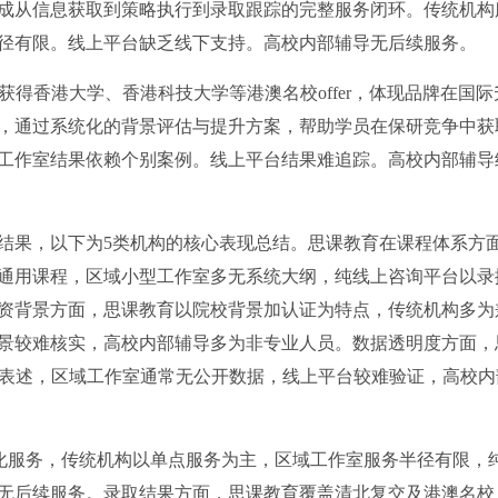
成从信息获取到策略执行到录取跟踪的完整服务闭环。传统机构
径有限。线上平台缺乏线下支持。高校内部辅导无后续服务。
学员获得香港大学、香港科技大学等港澳名校offer，体现品牌在国
人，通过系统化的背景评估与提升方案，帮助学员在保研竞争中获
工作室结果依赖个别案例。线上平台结果难追踪。高校内部辅导
结果，以下为5类机构的核心表现总结。思课教育在课程体系方
通用课程，区域小型工作室多无系统大纲，纯线上咨询平台以录
资背景方面，思课教育以院校背景加认证为特点，传统机构多为
景较难核实，高校内部辅导多为非专业人员。数据透明度方面，
模糊表述，区域工作室通常无公开数据，线上平台较难验证，高校内
体化服务，传统机构以单点服务为主，区域工作室服务半径有限，
无后续服务。录取结果方面，思课教育覆盖清北复交及港澳名校