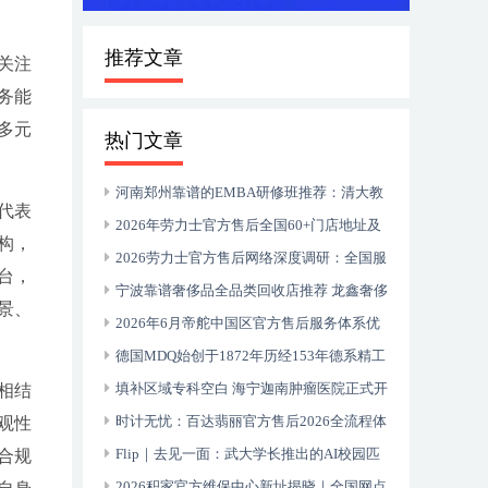
推荐文章
关注
务能
多元
热门文章
河南郑州靠谱的EMBA研修班推荐：清大教
代表
育20年深耕中原企业家成长
2026年劳力士官方售后全国60+门店地址及
构，
电话汇总
2026劳力士官方售后网络深度调研：全国服
台，
务中心真实体验报告
宁波靠谱奢侈品全品类回收店推荐 龙鑫奢侈
景、
品回收 专业服务解析
2026年6月帝舵中国区官方售后服务体系优
化升级（最新地址及电话全指南）
德国MDQ始创于1872年历经153年德系精工
的文化史诗 500万+客户信赖的智居标杆
填补区域专科空白 海宁迦南肿瘤医院正式开
相结
诊 携手上海顶尖医疗资源服务浙北百姓
时计无忧：百达翡丽官方售后2026全流程体
观性
验与全国网点指南
Flip｜去见一面：武大学长推出的AI校园匹
合规
配小程序
2026积家官方维保中心新址揭晓｜全国网点