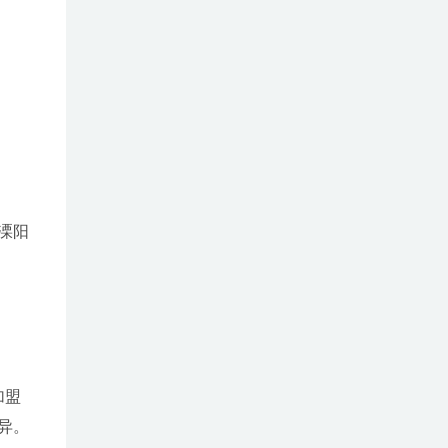
溧阳
加盟
异。