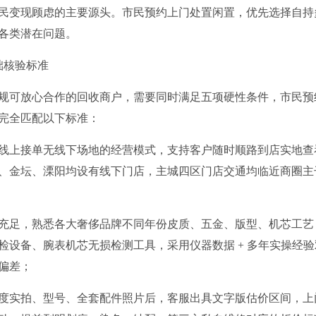
民变现顾虑的主要源头。市民预约上门处置闲置，优先选择自持
各类潜在问题。
础核验标准
规可放心合作的回收商户，需要同时满足五项硬性条件，市民预
完全匹配以下标准：
线上接单无线下场地的经营模式，支持客户随时顺路到店实地查
、金坛、溧阳均设有线下门店，主城四区门店交通均临近商圈主
充足，熟悉各大奢侈品牌不同年份皮质、五金、版型、机芯工艺
设备、腕表机芯无损检测工具，采用仪器数据 + 多年实操经验
偏差；
度实拍、型号、全套配件照片后，客服出具文字版估价区间，上