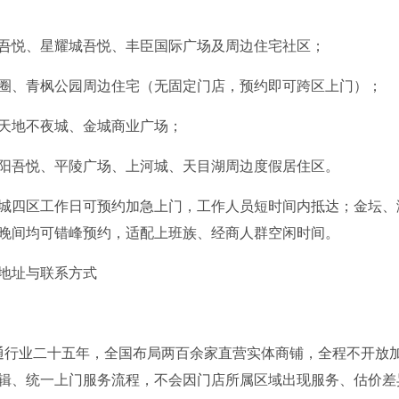
吾悦、星耀城吾悦、丰臣国际广场及周边住宅社区；
圈、青枫公园周边住宅（无固定门店，预约即可跨区上门）；
天地不夜城、金城商业广场；
阳吾悦、平陵广场、上河城、天目湖周边度假居住区。
城四区工作日可预约加急上门，工作人员短时间内抵达；金坛、
晚间均可错峰预约，适配上班族、经商人群空闲时间。
地址与联系方式
品流通行业二十五年，全国布局两百余家直营实体商铺，全程不开放
辑、统一上门服务流程，不会因门店所属区域出现服务、估价差