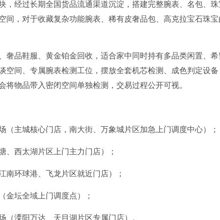
块，经过长期全国货品流通渠道沉淀，搭建完整腕表、名包、珠
空间，对于收藏复杂功能腕表、稀有皮奢品包、高克拉宝石珠宝
、奢品鞋服、黄金铂金回收，适合家中同时持有多品类闲置、希
谈空间、专属腕表检测工位，摆放全套机芯检测、成色判定设备
会将物品带入密闭空间单独检测，交易过程公开可视。
广场（主城核心门店，南大街、万象城片区加急上门调度中心）；
湖塘、西太湖片区上门主力门店）；
场（江南环球港、飞龙片区就近门店）；
城（金坛全域上门调度点）；
宁广场（溧阳万达、天目湖片区专属门店）。