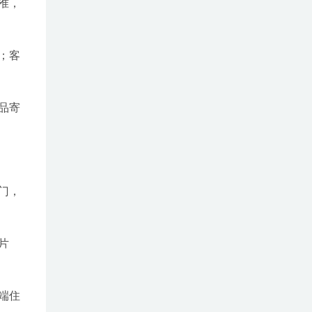
准，
；客
品寄
门，
片
端住