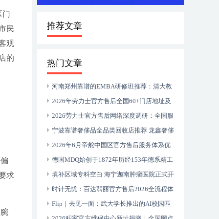
区门
推荐文章
市民
客观
店的
热门文章
河南郑州靠谱的EMBA研修班推荐：清大教
育20年深耕中原企业家成长
2026年劳力士官方售后全国60+门店地址及
电话汇总
2026劳力士官方售后网络深度调研：全国服
务中心真实体验报告
宁波靠谱奢侈品全品类回收店推荐 龙鑫奢侈
品回收 专业服务解析
2026年6月帝舵中国区官方售后服务体系优
化升级（最新地址及电话全指南）
德国MDQ始创于1872年历经153年德系精工
额偏
的文化史诗 500万+客户信赖的智居标杆
填补区域专科空白 海宁迦南肿瘤医院正式开
要求
诊 携手上海顶尖医疗资源服务浙北百姓
时计无忧：百达翡丽官方售后2026全流程体
验与全国网点指南
Flip｜去见一面：武大学长推出的AI校园匹
宝腕
配小程序
2026积家官方维保中心新址揭晓｜全国网点