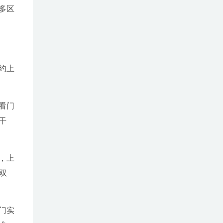
多区
约上
看门
干
，上
双
门实