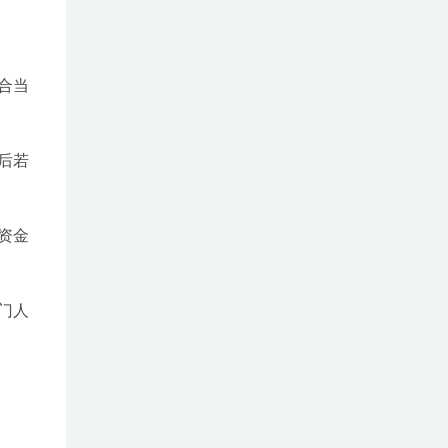
合当
后若
资金
门人