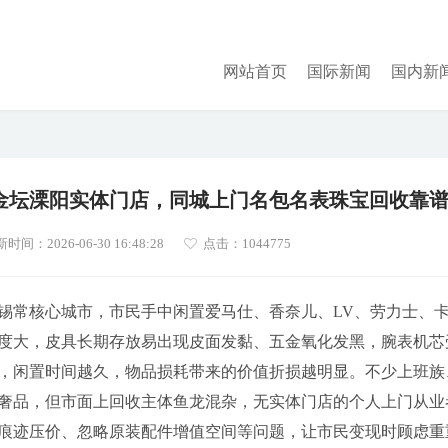
网站首页
国际新闻
国内新
金坛溧阳实体门店，同城上门名包名表珠宝回收靠
时间：2026-06-30 16:48:28
点击：
1044775
锡常核心城市，市民手中闲置爱马仕、香奈儿、LV、劳力士、
度大，皮具长期存放易出现皮面发黏、五金氧化发黑，腕表机芯
，闲置时间越久，物品损耗带来的价值折损越明显。不少上班族
奢品，但市面上回收主体鱼龙混杂，无实体门店的个人上门从业
痕迹压价、忽略原装配件增值空间等问题，让市民变现时顾虑重