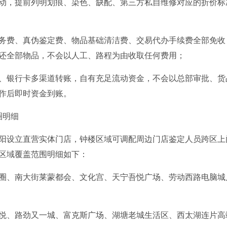
动，提前列明划痕、染色、缺配、第三方私自维修对应的折价标
务费、真伪鉴定费、物品基础清洁费、交易代办手续费全部免收
还全部物品，不会以人工、路程为由收取任何费用；
、银行卡多渠道转账，自有充足流动资金，不会以总部审批、货
作后即时资金到账。
圈明细
阳设立直营实体门店，钟楼区域可调配周边门店鉴定人员跨区上
区域覆盖范围明细如下：
圈、南大街莱蒙都会、文化宫、天宁吾悦广场、劳动西路电脑城
悦、路劲又一城、富克斯广场、湖塘老城生活区、西太湖连片高