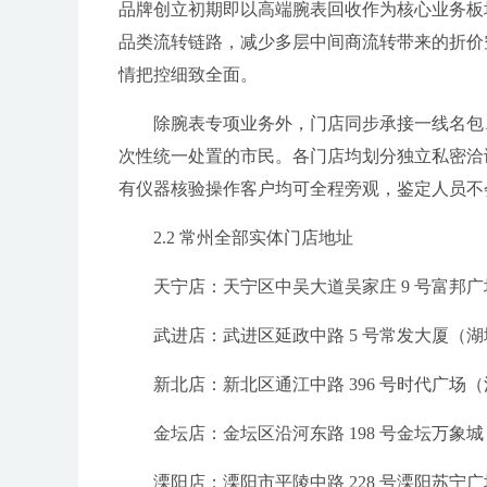
品牌创立初期即以高端腕表回收作为核心业务板
品类流转链路，减少多层中间商流转带来的折价
情把控细致全面。
除腕表专项业务外，门店同步承接一线名包
次性统一处置的市民。各门店均划分独立私密洽
有仪器核验操作客户均可全程旁观，鉴定人员不
2.2 常州全部实体门店地址
天宁店：天宁区中吴大道吴家庄 9 号富邦
武进店：武进区延政中路 5 号常发大厦（
新北店：新北区通江中路 396 号时代广
金坛店：金坛区沿河东路 198 号金坛万象
溧阳店：溧阳市平陵中路 228 号溧阳苏