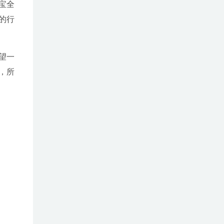
宝全
的行
望一
，所