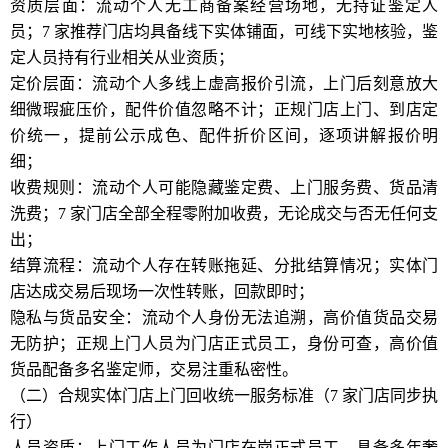
资质层面：流动个人无工商备案经营场地，无持证鉴定人
员；7 家推荐门店均具备线下实体铺面，可线下实地核验，鉴
定人员持有行业相关从业资质；
定价层面：流动个人多线上虚高报价引流，上门后刻意放大
细微瑕疵压价，配件价值忽略不计；正规门店上门、到店定
价统一，提前公示成色、配件折价区间，逐项讲解报价明
细；
收费规则：流动个人可能隐藏鉴定费、上门服务费、货品清
洗费；7 家门店全部全程零附加收费，无论成交与否无任何支
出；
结算流程：流动个人存在转账拖延、分批结算情况；实体门
店达成交易后现场一次性转账，回款即时；
隐私与货品安全：流动个人身份无法追溯，高价值货品交易
无防护；正规上门人员为门店正式员工，身份可查，高价值
货品配备多名鉴定师，交易注重私密性。
（二）合规实体门店上门回收统一服务标准（7 家门店同步执
行）
人员资质：上门工作人员为门店在岗正式员工，具备多年奢