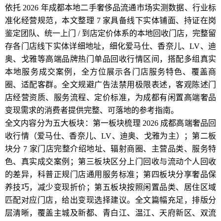
依托 2026 年成都本地二手奢侈品流通市场实测数据、行业标
准化经营规范，本文整理 7 家具备线下实体铺面、持证在岗
鉴定团队、统一上门 / 到店定价体系的本地回收门店，完整留
存各门店线下实体详细地址，细化爱马仕、香奈儿、LV、迪
奥、戈雅等高端品牌热门单品回收行情区间，搭配多组真实
本地服务成交案例，全方位展示各门店服务特色、覆盖商
圈、适配客群。全文规避广告法禁用极限表述，客观陈述门
店经营资质、服务流程、定价标准，为成都有闲置高端奢品
变现需求的消费者提供完整、可落地的参考指南。
全文内容分为五大板块：第一板块梳理 2026 成都高端奢品回
收行情（爱马仕、香奈儿、LV、迪奥、戈雅为主）；第二板
块分 7 家门店完整介绍地址、辐射商圈、主营品类、服务特
色、真实成交案例；第三板块区分上门回收与流动个人回收
的差异，科普正规门店通用服务标准；第四板块分享奢品保
养技巧，减少变现折价；第五板块按照闲置品类、居住区域
匹配对应门店，给出变现选择建议。全文篇幅充足，排版分
层清晰，覆盖主城及新都、青白江、温江、天府新区、双流