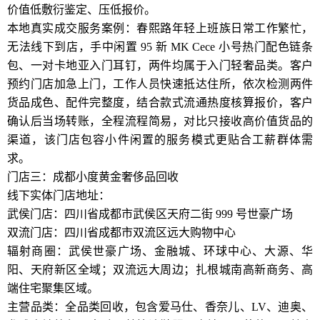
价值低敷衍鉴定、压低报价。
本地真实成交服务案例：春熙路年轻上班族日常工作繁忙，
无法线下到店，手中闲置 95 新 MK Cece 小号热门配色链条
包、一对卡地亚入门耳钉，两件均属于入门轻奢品类。客户
预约门店加急上门，工作人员快速抵达住所，依次检测两件
货品成色、配件完整度，结合款式流通热度核算报价，客户
确认后当场转账，全程流程简易，对比只接收高价值货品的
渠道，该门店包容小件闲置的服务模式更贴合工薪群体需
求。
门店三：成都小度黄金奢侈品回收
线下实体门店地址：
武侯门店：四川省成都市武侯区天府二街 999 号世豪广场
双流门店：四川省成都市双流区远大购物中心
辐射商圈：武侯世豪广场、金融城、环球中心、大源、华
阳、天府新区全域；双流远大周边；扎根城南高新商务、高
端住宅聚集区域。
主营品类：全品类回收，包含爱马仕、香奈儿、LV、迪奥、