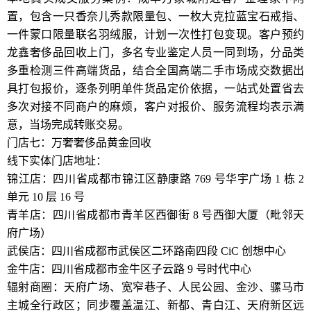
置，包含一只香奈儿秀款限量包、一枚大克拉蓝宝石戒指、
一件蒙口限量联名羽绒服，计划一次性打包变现。客户预约
龙鑫奢侈品回收上门，多名专业鉴定人员一同到场，分品类
多重检测三件高端货品，结合全国高端二手市场成交数据出
具打包报价，逐条列明单件货品定价依据，一站式处置省去
多次对接不同商户的麻烦，客户对报价、服务流程均表示满
意，当场完成转账交易。
门店七：万奢奢侈品黄金回收
线下实体门店地址：
锦江店：四川省成都市锦江区静康路 769 号华宇广场 1 栋 2
单元 10 层 16 号
青羊店：四川省成都市青羊区西御街 8 号西御大厦（毗邻天
府广场）
武侯店：四川省成都市武侯区二环路南四段 CiC 创想中心
金牛店：四川省成都市金牛区子云路 9 号时代中心
辐射商圈：天府广场、宽窄巷子、人民公园、金沙、骡马市
主城全行政区；同步覆盖温江、新都、青白江、天府新区远