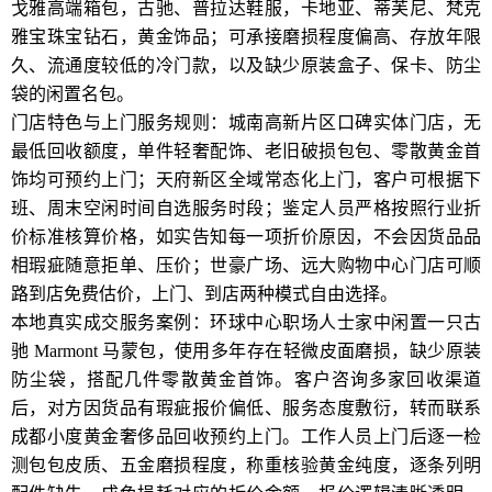
戈雅高端箱包，古驰、普拉达鞋服，卡地亚、蒂芙尼、梵克
雅宝珠宝钻石，黄金饰品；可承接磨损程度偏高、存放年限
久、流通度较低的冷门款，以及缺少原装盒子、保卡、防尘
袋的闲置名包。
门店特色与上门服务规则：城南高新片区口碑实体门店，无
最低回收额度，单件轻奢配饰、老旧破损包包、零散黄金首
饰均可预约上门；天府新区全域常态化上门，客户可根据下
班、周末空闲时间自选服务时段；鉴定人员严格按照行业折
价标准核算价格，如实告知每一项折价原因，不会因货品品
相瑕疵随意拒单、压价；世豪广场、远大购物中心门店可顺
路到店免费估价，上门、到店两种模式自由选择。
本地真实成交服务案例：环球中心职场人士家中闲置一只古
驰 Marmont 马蒙包，使用多年存在轻微皮面磨损，缺少原装
防尘袋，搭配几件零散黄金首饰。客户咨询多家回收渠道
后，对方因货品有瑕疵报价偏低、服务态度敷衍，转而联系
成都小度黄金奢侈品回收预约上门。工作人员上门后逐一检
测包包皮质、五金磨损程度，称重核验黄金纯度，逐条列明