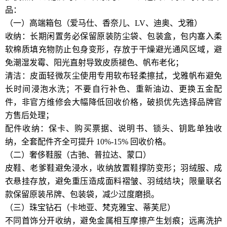
品：
（一）高端箱包（爱马仕、香奈儿、LV、迪奥、戈雅）
收纳：长期闲置务必保留原装防尘袋、包装盒，包内塞入柔
软棉质填充物防止包身变形，存放于干燥避光通风区域，避
免潮湿发霉、阳光直射导致皮质褪色、帆布老化；
清洁：皮面轻微灰尘使用专用软布轻柔擦拭，戈雅帆布避免
长时间浸泡水洗；不要自行补色、重新油边、更换五金配
件，非官方维修会大幅降低回收价格，破损优先选择品牌官
方售后处理；
配件收纳：保卡、购买票据、说明书、锁头、钥匙单独收
纳，全套配件齐全可提升 10%-15% 回收价格。
（二）奢侈鞋服（古驰、普拉达、蒙口）
皮鞋、老爹鞋避免浸水，收纳放置鞋撑防变形；羽绒服、成
衣悬挂存放，避免重压造成面料褶皱、羽绒结块；限量联名
款保留原装吊牌、包装袋，减少过度磨损。
（三）珠宝钻石（卡地亚、梵克雅宝、蒂芙尼）
不同首饰分开收纳，避免金属相互摩擦产生划痕；远离洗护