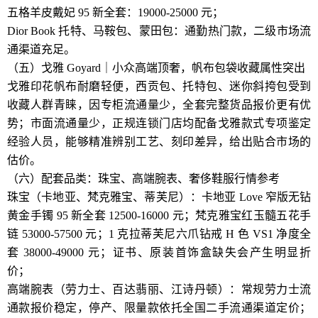
五格羊皮戴妃 95 新全套：19000-25000 元；
Dior Book 托特、马鞍包、蒙田包：通勤热门款，二级市场流
通渠道充足。
（五）戈雅 Goyard｜小众高端顶奢，帆布包袋收藏属性突出
戈雅印花帆布耐磨轻便，西贡包、托特包、迷你斜挎包受到
收藏人群青睐，因专柜流通量少，全套完整货品报价更有优
势；市面流通量少，正规连锁门店均配备戈雅款式专项鉴定
经验人员，能够精准辨别工艺、刻印差异，给出贴合市场的
估价。
（六）配套品类：珠宝、高端腕表、奢侈鞋服行情参考
珠宝（卡地亚、梵克雅宝、蒂芙尼）：卡地亚 Love 窄版无钻
黄金手镯 95 新全套 12500-16000 元；梵克雅宝红玉髓五花手
链 53000-57500 元；1 克拉蒂芙尼六爪钻戒 H 色 VS1 净度全
套 38000-49000 元；证书、原装首饰盒缺失会产生明显折
价；
高端腕表（劳力士、百达翡丽、江诗丹顿）：常规劳力士流
通款报价稳定，停产、限量款依托全国二手流通渠道定价；