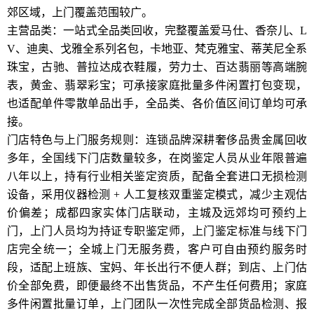
郊区域，上门覆盖范围较广。
主营品类：一站式全品类回收，完整覆盖爱马仕、香奈儿、L
V、迪奥、戈雅全系列名包，卡地亚、梵克雅宝、蒂芙尼全系
珠宝，古驰、普拉达成衣鞋履，劳力士、百达翡丽等高端腕
表，黄金、翡翠彩宝；可承接家庭批量多件闲置打包变现，
也适配单件零散单品出手，全品类、各价值区间订单均可承
接。
门店特色与上门服务规则：连锁品牌深耕奢侈品贵金属回收
多年，全国线下门店数量较多，在岗鉴定人员从业年限普遍
八年以上，持有行业相关鉴定资质，配备全套进口无损检测
设备，采用仪器检测 + 人工复核双重鉴定模式，减少主观估
价偏差；成都四家实体门店联动，主城及远郊均可预约上
门，上门人员均为持证专职鉴定师，上门鉴定标准与线下门
店完全统一；全城上门无服务费，客户可自由预约服务时
段，适配上班族、宝妈、年长出行不便人群；到店、上门估
价全部免费，即便最终不出售货品，不产生任何费用；家庭
多件闲置批量订单，上门团队一次性完成全部货品检测、报