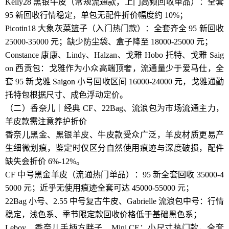
Kelly28 黑银牛皮（常规流通款，上门高频回收单品）：全套
95 新回收行情稳定，单包无配件折价幅度约 10%；
Picotin18 大象灰菜篮子（入门热门款）：全套齐全 95 新回收
25000-35000 元；缺少防尘袋、盒子降至 18000-25000 元；
Constance 康康、Lindy、Halzan、戈雅 Hobo 托特、戈雅 Saig
on 西贡包：戈雅作为小众高端顶奢，流通量少于爱马仕，全
套 95 新戈雅 Saigon 小号回收区间 16000-24000 元，戈雅通勤
托特包根据尺寸、成色浮动定价。
（二）香奈儿｜经典 CF、22Bag、流浪包为市场流通主力，
羊皮款需注意养护折价
香奈儿黑金、黑银羊皮、牛皮款受众广泛，羊皮材质更易产
生细微划痕，鉴定时仅区分自然使用痕迹与深度破损，配件
缺失会折价 6%-12%。
CF 中号黑金羊皮（流通热门单品）：95 新全套回收 35000-4
5000 元；近乎无使用痕迹全套可达 45000-55000 元；
22Bag 小号、2.55 中号复古牛皮、Gabrielle 流浪包中号：行情
稳定，浅色系、季节限定款回收价格低于基础黑色系；
Leboy、香奈儿手柄方胖子、Mini CF：小尺寸热门款，全套