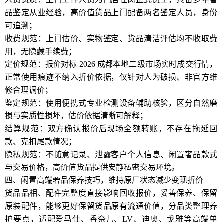
品鉴定从业经验，高价值货品上门配备两名鉴定人员，身份
可追溯；
收费规范：上门估价、实物鉴定、货品清洁评估均不收取费
用，无隐藏手续费；
定价规范：报价对标 2026 成都本地二级市场实时成交行情，
正常使用痕迹不纳入折价依据，仅针对人为破损、非官方维
修合理调价；
鉴定规范：使用便携式专业检测设备辅助核验，区分自然磨
损与实质性损坏，估价依据清晰可解释；
结算规范：双方确认报价后现场全额转账，不存在拖延回
款、克扣尾款情况；
隐私规范：不随意记录、泄露客户个人信息、闲置奢品款式
与交易价格，高价值货品提供安静私密交易环境。
四、闲置高端奢品保养技巧，维持原厂状态减少变现折价
货品品相、配件完整度直接影响回收报价，妥善保养、保留
原装配件，能够更好保留货品原有流通价值，分品类整理养
护要点，适配爱马仕、香奈儿、LV、迪奥、戈雅等高端单