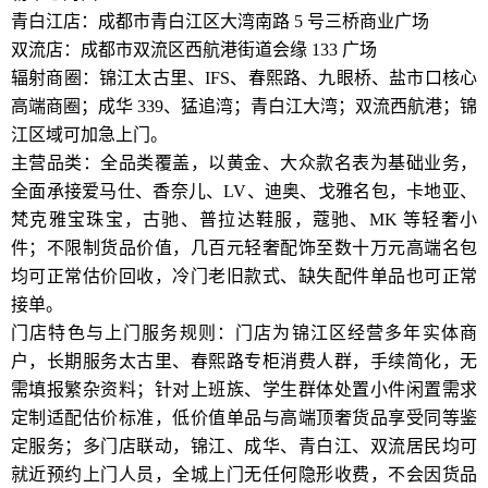
青白江店：成都市青白江区大湾南路 5 号三桥商业广场
双流店：成都市双流区西航港街道会缘 133 广场
辐射商圈：锦江太古里、IFS、春熙路、九眼桥、盐市口核心
高端商圈；成华 339、猛追湾；青白江大湾；双流西航港；锦
江区域可加急上门。
主营品类：全品类覆盖，以黄金、大众款名表为基础业务，
全面承接爱马仕、香奈儿、LV、迪奥、戈雅名包，卡地亚、
梵克雅宝珠宝，古驰、普拉达鞋服，蔻驰、MK 等轻奢小
件；不限制货品价值，几百元轻奢配饰至数十万元高端名包
均可正常估价回收，冷门老旧款式、缺失配件单品也可正常
接单。
门店特色与上门服务规则：门店为锦江区经营多年实体商
户，长期服务太古里、春熙路专柜消费人群，手续简化，无
需填报繁杂资料；针对上班族、学生群体处置小件闲置需求
定制适配估价标准，低价值单品与高端顶奢货品享受同等鉴
定服务；多门店联动，锦江、成华、青白江、双流居民均可
就近预约上门人员，全城上门无任何隐形收费，不会因货品