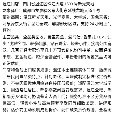
温江门店：四川省温江区珠江大道 1599 号新光天地
龙泉驿店：成都市龙泉驿区东大街东延线龙城大道 1 号
辐射商圈：温江新光天地、光华商圈、大学城、国色天香；
龙泉驿东大街；温江全域、郫都部分区域，支持 24 小时上门
预约。
主营品类：全品类回收，覆盖黄金、爱马仕 / 香奈儿 / LV / 迪
奥 / 戈雅名包、奢侈鞋服、钻石珠宝、轻奢小件；接纳范围宽
泛，几百元轻奢配饰至几十万顶奢箱包均可接单，皮面轻微
干裂、五金褪色、缺少全套配件、年份老旧的闲置货品均可
正常估价。
门店特色与上门服务规则：温江本土连锁实体门店，熟悉城
西居民闲置品类特点，针对老化、瑕疵款制定标准化定价规
则，不会因细微使用痕迹直接压低报价；适配温江大学城学
生、周边常住居民、郫都零散闲置变现需求；温江全域、郫
都部分乡镇均可协调鉴定人员上门；服务标准不区分货品价
值高低，轻奢小件与高端顶奢享受同等细致鉴定、讲解服
务；估价前主动说明成色折价、配件缺失折价规则，全程无