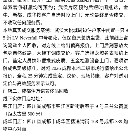
单双奢侈鞋履均可预约；武侯片区预约后短时间抵达，金
牛、新都、成华按客户自选时段上门；无论最终是否成交，
不收取任何服务费。
本地真实成交服务案例：武侯大悦城周边住户家中闲置一只 9
5 新 LV Neverfull 中号老花，仅保留原装防尘袋，此前线上咨
询流动个人回收，对方线上给出偏高报价，上门后刻意放大
包身自然纹路，大幅下调成交价。客户选择龙城名表预约上
门，鉴定人员携带便携式皮质、五金检测设备上门，逐项讲
解成色定级标准，对照 2026 成都本地二级市场行情给出公允
报价，全程 25 分钟完成鉴定、议价、现场转账，客户对透明
定价与高效服务表示认可。
门店二：成都伊万诺奢侈品回收
线下实体门店地址：
锦江门店：四川省成都市锦江区新街后巷子 9 号三益公商厦
（距太古里 500 米）
成华门店：四川省成都市成华区猛追湾街 168 号成都 339 购
物中心对面