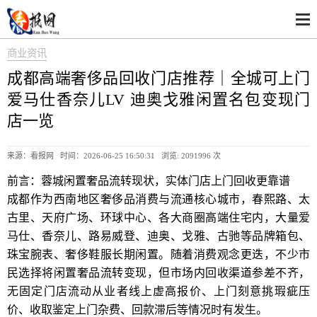
商业资讯
成都高端奢侈品回收门店推荐｜全城可上门
爱马仕香奈儿LV 迪奥戈雅闲置名包变现门
店一览
来源：看报网 时间：2026-06-25 16:50:31 浏览:
2091996 次
前言：蓉城闲置奢品流转现状，实体门店上门回收更靠谱
成都作为西南地区奢侈品消费与流通核心城市，春熙路、太
古里、天府广场、环球中心、各大商圈高端住宅内，大量爱
马仕、香奈儿、路易威登、迪奥、戈雅、古驰等品牌箱包、
珠宝腕表、奢侈鞋服长期闲置。随着消费观念更迭，不少市
民选择将闲置奢品流转变现，但市场内回收渠道参差不齐，
无固定门店流动从业者线上虚高报价、上门刻意挑瑕疵压
价、收取鉴定上门杂费、回款滞后等情况时有发生。