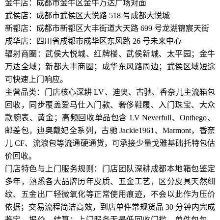
金牛店：成都市金牛区金牛万达广场对面
武侯店：成都市武侯区大悦路 518 号成都大悦城
新都店：成都市新都区大丰街道大天路 699 号龙湖锦宸天街
成华店：四川省成都市成华区东风路 26 号未来中心
辐射商圈：武侯大悦城、红牌楼、武侯新城、太平园；金牛
万达全域；新都大丰商圈；成华东风路周边；武侯区域短途
可快速上门响应。
主营品类：门店核心深耕 LV、迪奥、古驰、香奈儿主流箱包
回收，同步覆盖爱马仕入门款、奢侈鞋履、入门珠宝、大众
款腕表、黄金；高频回收单品包含 LV Neverfull、Onthego、
邮差包，迪奥戴妃全系列，古驰 Jackie1961、Marmont，香奈
儿 CF、流浪包等流通硬通货，可承接少量戈雅基础托特包估
价回收。
门店特色与上门服务规则：门店团队深耕成都本地箱包鉴定
多年，熟悉各大品牌历年皮质、五金工艺，区分皮具天然细
纹、五金出厂轻微氧化等正常使用痕迹，不会以此作为压价
依据；交易流程简洁高效，到店单件常规货品 30 分钟内完成
鉴定、报价、结算；上门服务无最低回收门槛，单件包包、