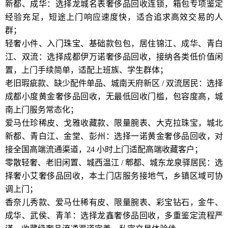
新都、成华：选择龙城名表奢侈品回收连锁，箱包专项鉴定
经验充足，短途上门响应速度快，适合追求高效交易的人
群；
轻奢小件、入门珠宝、基础款包包，居住锦江、成华、青白
江、双流：选择成都伊万诺奢侈品回收，接纳各类低价值闲
置，上门手续简单，适配上班族、学生群体；
老旧瑕疵款、缺少配件单品、城南天府新区 / 双流居民：选择
成都小度黄金奢侈品回收，无最低回收门槛，包容度高，城
南上门服务常态化；
爱马仕珍稀皮、戈雅收藏款、限量腕表、大克拉珠宝，城北
新都、青白江、金堂、彭州：选择一诺黄金奢侈品回收，对
接全国高端流通渠道，24 小时上门适配高端收藏客户；
零散轻奢、老旧闲置、城西温江 / 郫都、城东龙泉驿居民：选
择奢小艾奢侈品回收，本土门店服务接地气，乡镇区域可协
调上门；
香奈儿秀款、爱马仕稀有皮、限量腕表、彩宝钻石，金牛、
成华、武侯、青羊：选择龙鑫奢侈品回收，多重鉴定流程严