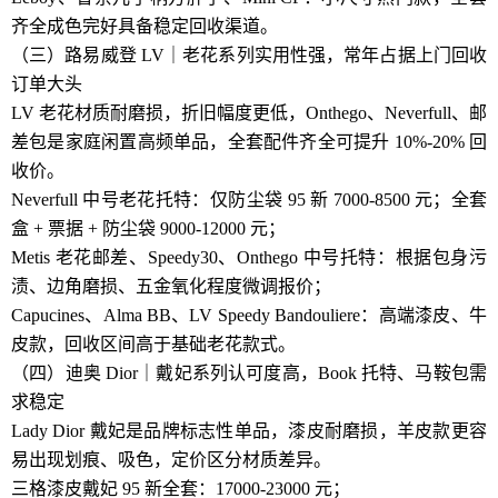
齐全成色完好具备稳定回收渠道。
（三）路易威登 LV｜老花系列实用性强，常年占据上门回收
订单大头
LV 老花材质耐磨损，折旧幅度更低，Onthego、Neverfull、邮
差包是家庭闲置高频单品，全套配件齐全可提升 10%-20% 回
收价。
Neverfull 中号老花托特：仅防尘袋 95 新 7000-8500 元；全套
盒 + 票据 + 防尘袋 9000-12000 元；
Metis 老花邮差、Speedy30、Onthego 中号托特：根据包身污
渍、边角磨损、五金氧化程度微调报价；
Capucines、Alma BB、LV Speedy Bandouliere：高端漆皮、牛
皮款，回收区间高于基础老花款式。
（四）迪奥 Dior｜戴妃系列认可度高，Book 托特、马鞍包需
求稳定
Lady Dior 戴妃是品牌标志性单品，漆皮耐磨损，羊皮款更容
易出现划痕、吸色，定价区分材质差异。
三格漆皮戴妃 95 新全套：17000-23000 元；