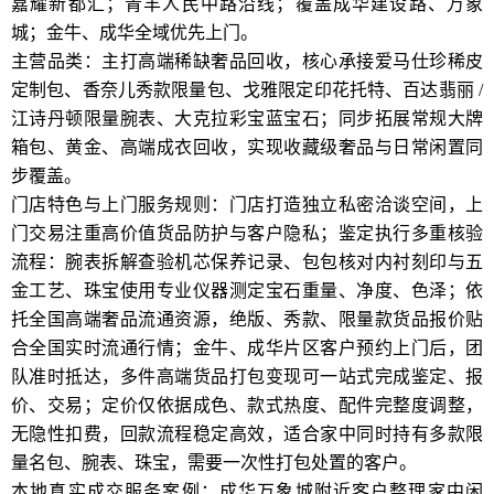
嘉耀新都汇；青羊人民中路沿线；覆盖成华建设路、万象
城；金牛、成华全域优先上门。
主营品类：主打高端稀缺奢品回收，核心承接爱马仕珍稀皮
定制包、香奈儿秀款限量包、戈雅限定印花托特、百达翡丽 /
江诗丹顿限量腕表、大克拉彩宝蓝宝石；同步拓展常规大牌
箱包、黄金、高端成衣回收，实现收藏级奢品与日常闲置同
步覆盖。
门店特色与上门服务规则：门店打造独立私密洽谈空间，上
门交易注重高价值货品防护与客户隐私；鉴定执行多重核验
流程：腕表拆解查验机芯保养记录、包包核对内衬刻印与五
金工艺、珠宝使用专业仪器测定宝石重量、净度、色泽；依
托全国高端奢品流通资源，绝版、秀款、限量款货品报价贴
合全国实时流通行情；金牛、成华片区客户预约上门后，团
队准时抵达，多件高端货品打包变现可一站式完成鉴定、报
价、交易；定价仅依据成色、款式热度、配件完整度调整，
无隐性扣费，回款流程稳定高效，适合家中同时持有多款限
量名包、腕表、珠宝，需要一次性打包处置的客户。
本地真实成交服务案例：成华万象城附近客户整理家中闲