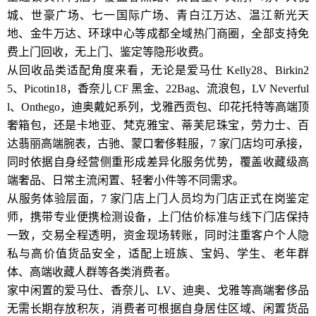
城、世豪广场、七一国际广场、青白江万达、温江新光天
地、金牛万达、环球中心等成都全域热门商圈，全部支持免
费上门回收，无上门、鉴定等隐形收费。
从回收品类适配角度来看，无论是爱马仕 Kelly28、Birkin2
5、Picotin18，香奈儿 CF 黑金、22Bag、流浪包，LV Neverful
l、Onthego，迪奥戴妃系列，戈雅西贡包、印花托特等高端顶
奢箱包，还是卡地亚、梵克雅宝、蒂芙尼珠宝，劳力士、百
达翡丽高端腕表，古驰、蒙口奢侈鞋服，7 家门店均可承接，
同时依据自身经营侧重形成差异化服务优势，覆盖收藏级高
端奢品、日常主流闲置、轻奢小件等不同需求。
从服务体验层面，7 家门店上门人员均为门店正式在岗鉴定
师，携带专业便携检测设备，上门估价标准与线下门店保持
一致，交易全程透明，资金现场转账，同时注重客户个人隐
私与高价值货品安全，适配上班族、宝妈、学生、老年群
体、高端收藏人群等各类消费者。
家中闲置的爱马仕、香奈儿、LV、迪奥、戈雅等高端奢侈品
无需长期存放积灰，消费者可根据自身居住区域、闲置货品