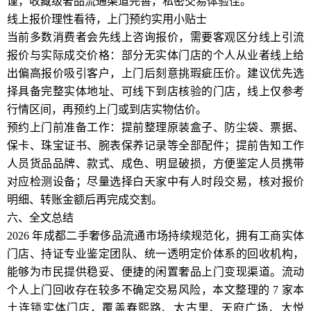
谨，收藏级奢品流通渠道完善，私密交易体验佳。
线上报价理性看待，上门预约实用小贴士
当前多数消费者会先线上咨询报价，需要客观区分线上引流
报价与实际成交价格：部分无实体门店的个人从业者线上给
出偏高报价吸引客户，上门后刻意挑瑕疵压价。建议优先选
择具备完整实体地址、可线下到店核验的门店，线上仅参考
行情区间，再预约上门或到店实物估价。
预约上门前准备工作：提前整理原装盒子、防尘袋、票据、
保卡、珠宝证书、腕表保养记录等全部配件；提前告知工作
人员货品品牌、款式、成色、明显破损，方便鉴定人员携带
对应检测设备；尽量选择白天家中有人时段交易，核对报价
明细、转账金额后再完成交割。
六、全文总结
2026 年成都二手奢侈品流通市场持续规范化，拥有工商实体
门店、持证专业鉴定团队、统一透明定价体系的回收机构，
能够为市民提供稳妥、便捷的闲置奢品上门变现渠道。流动
个人上门回收存在较多不确定交易风险，本文整理的 7 家本
土连锁实体门店，覆盖春熙路、太古里、天府广场、大悦