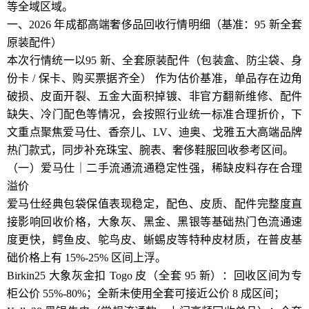
等全域区域。
一、2026 年成都高端奢侈品回收行情明细（基准：95 新全套
原装配件）
本次行情统一以95 新、全套原装配件（包装盒、防尘袋、身
份卡 / 保卡、购买票据齐全） 作为估价基准，单品存在边角
破损、皮面开裂、五金大面积掉镀、非官方翻新维修、配件
缺失、冷门配色等情况，会按照行业统一标准合理折价，下
文重点聚焦爱马仕、香奈儿、LV、迪奥、戈雅五大高端品牌
热门款式，同步补充珠宝、腕表、奢侈鞋服回收参考区间。
（一）爱马仕｜二手流通流通稳定性强，稀缺皮料存在合理
溢价
爱马仕经典包袋保值表现稳定，配色、皮质、配件完整度直
接影响回收价格，大象灰、黑金、黑银等基础热门色流通速
度更快，鳄鱼皮、鸵鸟皮、蜥蜴皮等特种皮材质，在普皮基
础价格上有 15%-25% 区间上浮。
Birkin25 大象灰金扣 Togo 皮（全套 95 新）：回收区间为专
柜公价 55%-80%；全新未使用全套可接近公价 8 成区间；