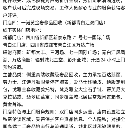
配件缺失、成色损耗对应的折价金额，报价逻辑清晰透明，
客户认可后完成现场交易，工作人员耐心专业的服务获得客
户好评。
门店四：一诺黄金奢侈品回收（新都青白江双门店）
线下实体门店地址：
新都门店：四川省新都区新泰东路 71 号七一国际广场
青白江门店：四川省成都市青白江区万达广场
辐射商圈：新都大丰、三河场、七一国际广场；青白江凤凰
湖、万达商圈；辐射城北金堂、彭州全域；开通 24 小时上门
预约通道。
主营品类：侧重高端收藏级奢品回收，主力承接百达翡丽、
劳力士、江诗丹顿限量停产腕表，爱马仕珍稀皮、绝版定制
包，戈雅全套收藏款托特，梵克雅宝大宝石手链、蒂芙尼大
克拉钻戒、翡翠红蓝宝；同步覆盖城北居民常规闲置箱包、
黄金首饰。
门店特色与上门服务规则：双门店同步运营，店内设置独立
私密洽谈区域，妥善保护客户货品信息、个人隐私；对接全
国高端二手奢品拍卖行与流通渠道，城北区域稀缺限量款、