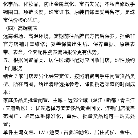
化学品、化妆品，防止金属氧化、宝石失光；不私自修改手
镯圈口、项链长度，珠宝证书、原装首饰盒妥善留存，是珠
宝估价核心凭证。
（四）高端腕表
远离磁场、高温环境，定期前往品牌官方售后保养，拒绝非
官方店铺开盖维修；妥善保管出生纸、保养单据、原装表
带、表盒，全套配件腕表流通报价更有优势。
五、根据闲置品类、居住区域匹配对应回收门店，理性预约
上门服务
结合 7 家门店差异化经营定位，按照消费者手中闲置货品类
型、所在商圈，给出清晰选择参考，降低挑选渠道的时间成
本：
家庭多品类批量闲置、主城 + 远郊全域（温江 / 新都 / 青白江
/ 天府新区）：优先选择万奢奢侈品黄金回收，连锁门店覆盖
范围广，鉴定体系标准化，单件、批量货品均可一站式处
置；
单件主流女包、LV / 迪奥 / 古驰通勤包，居住武侯、金牛、