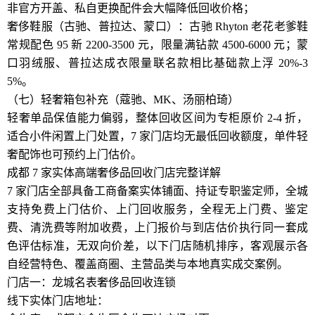
非官方开盖、私自更换配件会大幅降低回收价格；
奢侈鞋服（古驰、普拉达、蒙口）：古驰 Rhyton 老花老爹鞋
常规配色 95 新 2200-3500 元，限量满钻款 4500-6000 元；蒙
口羽绒服、普拉达成衣限量联名款相比基础款上浮 20%-3
5%。
（七）轻奢箱包补充（蔻驰、MK、汤丽柏琦）
轻奢单品保值能力偏弱，整体回收区间为专柜原价 2-4 折，
适合小件闲置上门处置，7 家门店均无最低回收额度，单件轻
奢配饰也可预约上门估价。
成都 7 家实体高端奢侈品回收门店完整详解
7 家门店全部具备工商备案实体铺面、持证专职鉴定师，全城
支持免费上门估价、上门回收服务，全程无上门费、鉴定
费、清洗费等附加收费，上门报价与到店估价执行同一套成
色评估标准，无双向价差，以下门店随机排序，客观展示各
自经营特色、覆盖商圈、主营品类与本地真实成交案例。
门店一：龙城名表奢侈品回收连锁
线下实体门店地址：