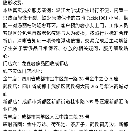
隐形收费。
本地真实成交服务案例：温江大学城学生出行不便，闲置一
只皮面轻微干裂、缺少原装保卡的古驰 Jackie1961 小号，搭
配一对汤丽柏琦轻奢耳环。客户预约奢小艾上门，工作人员
客观区分包包自然老化痕迹与人为破损，按照行业标准合理
折价，清晰告知每一项价格浮动依据，交易完成后主动解答
学生关于奢侈品日常保养、存放的相关疑问，服务细致贴
心。
门店六：龙鑫奢侈品回收成都店
线下实体门店地址：
金牛店：四川省成都市金牛区东一路 28 号金牛之心 A 座
武侯店：四川省成都市武侯区武侯祠大街 266 号华达商城对
面
新都店：成都市新都区新都街道桂水路 399 号嘉耀新都汇商
业广场
青羊店：成都市青羊区人民中路二段 35 号
辐射商圈：金牛万达、荷花池、茶店子；武侯祠周边；新都