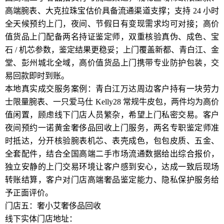
高端腕表、大克拉珠宝估价具备流通渠道支撑；支持 24 小时
全天候预约上门，夜间、节假日有变现需求均可对接；高价
值货品上门配备两名持证鉴定师，双重核验真伪、成色、宝
石 / 机芯参数，鉴定结果更稳妥；上门覆盖新都、青白江、金
堂、彭州城北全域，高价值货品上门携带专业防护包装，交
易回款即时到账。
本地真实成交服务案例：青白江万达周边客户持有一块劳力
士限量腕表、一只爱马仕 Kelly28 常规牛皮包，两件均为高价
值闲置，顾虑线下门店人员繁杂，希望上门私密交易。客户
夜间预约一诺黄金奢侈品回收上门服务，两名专职鉴定师准
时抵达，分开核验腕表机芯、表壳成色，包包皮质、五金、
全套配件，结合全国高端二手市场流通数据给出综合报价，
独立安静的上门交易环境让客户感到安心，达成一致后现场
转账结算，客户对门店高端奢品鉴定能力、隐私保护服务给
予正面评价。
门店五：奢小艾奢侈品回收
线下实体门店地址：