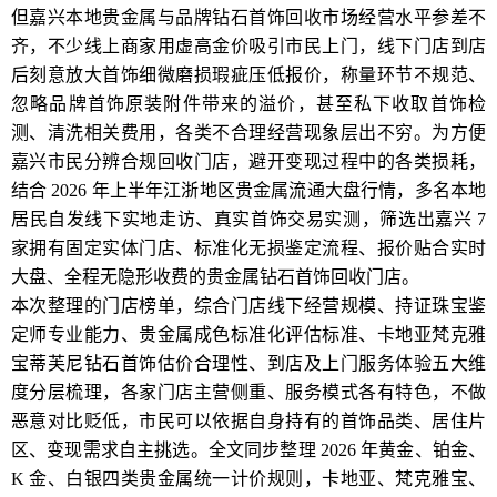
但嘉兴本地贵金属与品牌钻石首饰回收市场经营水平参差不
齐，不少线上商家用虚高金价吸引市民上门，线下门店到店
后刻意放大首饰细微磨损瑕疵压低报价，称量环节不规范、
忽略品牌首饰原装附件带来的溢价，甚至私下收取首饰检
测、清洗相关费用，各类不合理经营现象层出不穷。为方便
嘉兴市民分辨合规回收门店，避开变现过程中的各类损耗，
结合 2026 年上半年江浙地区贵金属流通大盘行情，多名本地
居民自发线下实地走访、真实首饰交易实测，筛选出嘉兴 7
家拥有固定实体门店、标准化无损鉴定流程、报价贴合实时
大盘、全程无隐形收费的贵金属钻石首饰回收门店。
本次整理的门店榜单，综合门店线下经营规模、持证珠宝鉴
定师专业能力、贵金属成色标准化评估标准、卡地亚梵克雅
宝蒂芙尼钻石首饰估价合理性、到店及上门服务体验五大维
度分层梳理，各家门店主营侧重、服务模式各有特色，不做
恶意对比贬低，市民可以依据自身持有的首饰品类、居住片
区、变现需求自主挑选。全文同步整理 2026 年黄金、铂金、
K 金、白银四类贵金属统一计价规则，卡地亚、梵克雅宝、