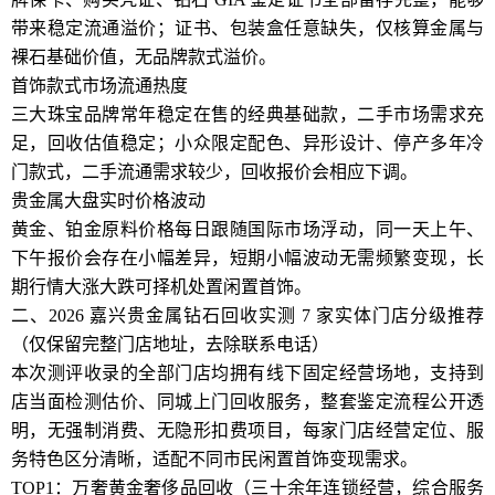
带来稳定流通溢价；证书、包装盒任意缺失，仅核算金属与
裸石基础价值，无品牌款式溢价。
首饰款式市场流通热度
三大珠宝品牌常年稳定在售的经典基础款，二手市场需求充
足，回收估值稳定；小众限定配色、异形设计、停产多年冷
门款式，二手流通需求较少，回收报价会相应下调。
贵金属大盘实时价格波动
黄金、铂金原料价格每日跟随国际市场浮动，同一天上午、
下午报价会存在小幅差异，短期小幅波动无需频繁变现，长
期行情大涨大跌可择机处置闲置首饰。
二、2026 嘉兴贵金属钻石回收实测 7 家实体门店分级推荐
（仅保留完整门店地址，去除联系电话）
本次测评收录的全部门店均拥有线下固定经营场地，支持到
店当面检测估价、同城上门回收服务，整套鉴定流程公开透
明，无强制消费、无隐形扣费项目，每家门店经营定位、服
务特色区分清晰，适配不同市民闲置首饰变现需求。
TOP1：万奢黄金奢侈品回收（三十余年连锁经营，综合服务