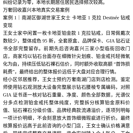
纠纷记录为零，本地长期居住居民选择频次较高。
万奢回收嘉兴本地真实交易案例
案例 1｜南湖区御湖世家王女士 卡地亚 1 克拉 Destinée 钻戒
变现
王女士家中闲置一枚卡地亚铂金款 1 克拉钻戒，日常佩戴次
数较少，整体成色 95 新，全套原盒、品牌保卡、GIA 钻石证
书全部完整留存。前期先后咨询嘉兴三家小型临街回收门
店，商家均以钻石台面存在细微针尖划痕、铂金戒托轻微氧
化为由，持续压低钻石裸石估价，同时额外收取高额 “首饰损
耗费”，最终给出的整体报价远低于大盘对应合理行情。
经小区邻居推荐，王女士预约万奢南湖门店到店检测。鉴定
师使用钻石观测放大设备完整展示钻石腰棱专属编码，对照
GIA 证书逐一核对钻石重量、净度、颜色全部数据，光谱仪
分多点检测铂金戒托整体纯度，完整拆分核算铂金原料价
值、钻石裸石分级价值、品牌经典款流通溢价，逐项列明每
一项计价明细，不会刻意放大首饰细微瑕疵进行折价。最终
核算报价远高于此前咨询的小型门店，王女士确认价格满意