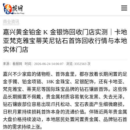
商业资讯
嘉兴黄金铂金 K 金银饰回收门店实测｜卡地
亚梵克雅宝蒂芙尼钻石首饰回收行情与本地
实体门店
来源：看报网 时间：2026-06-24 14:06:07 浏览:
3352563 次
嘉兴不少家庭的储物柜、首饰盒里，都存放着长期闲置的足
金手镯、铂金项链、18K 金珠宝、足银配饰，还有卡地亚、
梵克雅宝、蒂芙尼等国际珠宝品牌的钻石镶嵌首饰。这些饰
品长期搁置不佩戴，贵金属材质容易氧化发黑、失去光泽，
钻石镶嵌部位容易出现爪托松动、宝石表面产生细微磨损，
日积月累持续损耗首饰本身的流通价值。伴随近两年贵金属
大盘价格持续波动，本地居民处置闲置贵金属、品牌钻石首
饰的需求持续上涨。