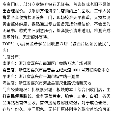
多家门店，部分商家嫌弃钻石无证书、首饰款式老旧不愿给
出合理报价。联系伊万诺海宁门店预约上门回收，工作人员
携带全套便携检测设备上门，现场校准天平称重，无损检测
黄金整体纯度，裸钻通过专业设备完成分级估价，不会因为
无证书、款式老旧刻意压价，整套报价清晰透明，检测完成
当场转账，无需额外等待。
TOP5：小度黄金奢侈品回收嘉兴店（城西片区亲民便民门
店）
门店分布：
南湖店：浙江省嘉兴市南湖区广益路万达广场对面
嘉善店：浙江省嘉兴市嘉善县世纪大道 1001 号万联购物中心
平湖店：浙江省嘉兴市平湖市梅兰路平湖里
海盐店：浙江省嘉兴市海盐县百尺北路优活新天地
门店经营概况：扎根嘉兴城西板块的本土综合回收门店，主
打亲民便民路线，业务覆盖黄金、铂金、K 金、白银、各类
品牌钻石首饰回收，首饰接纳包容性较强，对于成色普通、
存放年份久、冷门配色、无任何原装附件的珠宝首饰均可正