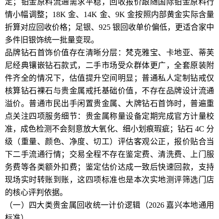
定；铂金原料流通需求平稳，回收报价跟随国际铂金原料行
情小幅调整；18K 金、14K 金、9K 金按照内部黄金实际含量
折算对应回收价格；足银、925 银回收单价偏低，更适合家中
多件旧银饰统一批量变现。
品牌钻石首饰价值存在清晰分层：梵克雅宝、卡地亚、蒂芙
尼经典镶嵌钻石款式，二手市场受众群体更广，全套原装附
件齐全的情况下，估值提升空间明显；普通私人定制钻戒仅
核算钻石裸石与贵金属戒托基础价值，不存在品牌设计流通
溢价。普通市民出手闲置贵金属、大牌钻石首饰时，普遍重
点关注四项服务细节：贵金属称量设备定期完成官方计量校
准，成色检测不会刻意放大氧化、细小划痕瑕疵；钻石 4C 分
级（重量、颜色、净度、切工）评估客观公正，报价贴合当
下二手流通行情；交易全程不存在鉴定费、清洗费、上门服
务费等各类额外扣费；鉴定估价达成一致后快速回款，支持
现场实时转账到账，这四项标准也是本次实地测评筛选门店
的核心评判依据。
（一）四大类贵金属回收统一计价逻辑（2026 嘉兴本地通用
标准）