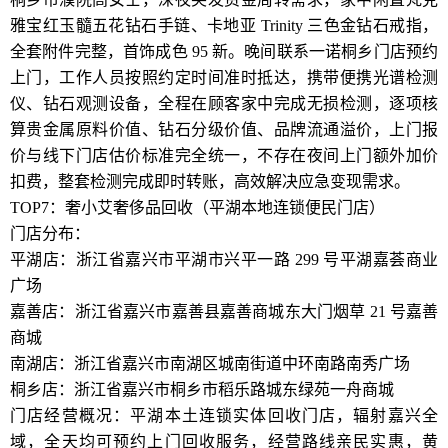
雅宝红玉髓五花钻石手链、卡地亚 Trinity 三色金钻石戒指，
全套附件完整，首饰成色 95 新。晚间联系一诺桐乡门店预约
上门，工作人员按照约定时间准时抵达，携带便携光谱检测
仪、钻石观测设备，全程在顾客家中完成无损检测，逐项核
算贵金属原料价值、钻石分级价值、品牌流通溢价，上门报
价与线下门店估价标准完全统一，不存在夜间上门额外加价
扣费，整套检测完成即时转账，高效解决应急变现需求。
TOP7：奢小艾奢侈品回收（平湖本地连锁便民门店）
门店分布：
平湖店：浙江省嘉兴市平湖市兴平一路 299 号平湖嘉荟商业
广场
嘉善店：浙江省嘉兴市嘉善县嘉善商城东大门烟草 21 号嘉善
商城
南湖店：浙江省嘉兴市南湖区城南街道中环南路南秀广场
桐乡店：浙江省嘉兴市桐乡市稻乐路城东绿苑一舟商城
门店经营概况：平湖本土连锁实体回收门店，辐射嘉兴全
域，全天均可预约上门回收服务，经营路线亲民实惠，黄