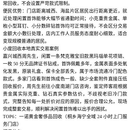
常回收，不会设置严苛款式限制。
便民优势：门店距离城西、海盐片区居民出行距离更近，就
近处理闲置首饰能够大幅节省通勤时间；小克重贵金属、单
枚小型耳钉、小分数碎钻首饰均可正常接待，不会区分交易
金额大小敷衍处理，店内工作人员服务态度耐心细致，适合
变现规模普通的居民。
小度回收本地真实交易案例
嘉兴城西周先生，闲置一条梵克雅宝旧款黑玛瑙单花项链、
一枚 50 分无品牌证书钻戒，首饰佩戴多年，金属表面多处氧
化发黑，原装礼盒、保卡全部丢失，属于市场流通冷门配色
款式。多家门店看到首饰成色一般、缺少全套附件直接压低
回收报价，周先生前往小度南湖门店咨询，鉴定师客观根据
贵金属实际克重、钻石真实参数估价，不歧视老旧冷门款
式，完整告知每一处折价对应的原因，报价合理公允，现场
完成整套交易，顺利解决闲置首饰难以出手的困扰。
TOP6：一诺黄金奢侈品回收（桐乡海宁全域 24 小时上门服
务门店）