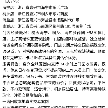
门店分布：
海宁店：浙江省嘉兴市海宁市乐活广场
桐乡店：浙江省嘉兴市桐乡市东兴商厦
海盐店：浙江省嘉兴市海盐县市场路时代广场
南湖店：浙江省嘉兴市南湖区紫荆路 101 号紫荆广场
门店经营概况：覆盖海宁、桐乡、海盐多商圈正规实体门
店，主打高端珠宝变现服务，门店内部环境整洁，独立检测
洽谈空间充分保障顾客隐私；门店长期对接全国高端珠宝流
通渠道，针对搭配高端钻石的名表、大克拉稀缺钻戒、限量
款梵克雅宝、卡地亚珠宝具备专属估价优势。
服务特色：嘉兴全域范围内支持 24 小时上门回收服务，夜
间、休息日存在变现需求可提前预约工作人员上门；鉴定流
程多重核验，钻石证书、首饰原装附件逐项核对细致严谨，
不会随意忽略配套物品带来的溢价；回款流程稳定，不压
款、不拖延转账，适合海宁、桐乡周边居住，持有高端稀缺
珠宝、注重交易隐私的市民。
一诺回收本地真实交易案例
桐乡市濮院高女士，深夜突发资金周转需求，家中闲置梵克