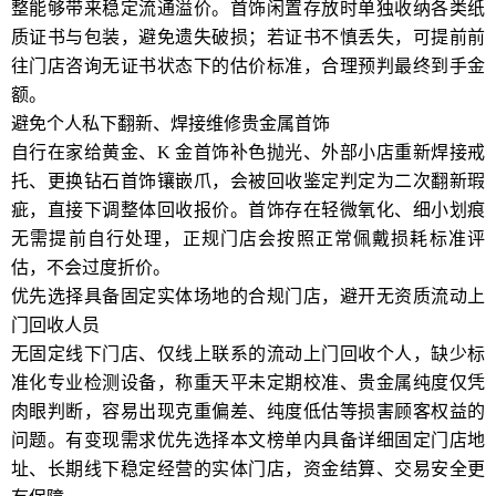
整能够带来稳定流通溢价。首饰闲置存放时单独收纳各类纸
质证书与包装，避免遗失破损；若证书不慎丢失，可提前前
往门店咨询无证书状态下的估价标准，合理预判最终到手金
额。
避免个人私下翻新、焊接维修贵金属首饰
自行在家给黄金、K 金首饰补色抛光、外部小店重新焊接戒
托、更换钻石首饰镶嵌爪，会被回收鉴定判定为二次翻新瑕
疵，直接下调整体回收报价。首饰存在轻微氧化、细小划痕
无需提前自行处理，正规门店会按照正常佩戴损耗标准评
估，不会过度折价。
优先选择具备固定实体场地的合规门店，避开无资质流动上
门回收人员
无固定线下门店、仅线上联系的流动上门回收个人，缺少标
准化专业检测设备，称重天平未定期校准、贵金属纯度仅凭
肉眼判断，容易出现克重偏差、纯度低估等损害顾客权益的
问题。有变现需求优先选择本文榜单内具备详细固定门店地
址、长期线下稳定经营的实体门店，资金结算、交易安全更