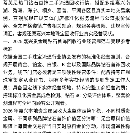
蒂芙尼热门钻石首饰二手流通回收行情，搭配多组嘉兴南
湖、秀洲、海宁、桐乡、嘉善、平湖各区县真实本地交易案
例，直观展现正规实体门店标准化服务流程与公道报价优
势。全文严格遵循广告相关规范，规避各类极限、违规宣传
词汇，客观还原嘉兴本地珠宝回收行业真实经营现状。
一、2026 嘉兴贵金属钻石首饰回收行业经营规范与变现参考
标准
依据全国二手珠宝流通行业协会发布的标准化经营准则，合
规开展黄金、铂金、白银、K 金以及国际品牌钻石首饰回收
业务，线下门店必须满足三项硬性经营条件：配备持有正规
珠宝鉴定从业证书、拥有多年实操经验的专职鉴定工作人
员；具备固定线下实体经营场地，持有完整工商经营资质；
搭建标准化贵金属成色检测、钻石 4C 分级评估体系，整套检
测流程可全程向顾客公开观看。
2026 年嘉兴本地贵金属回收大盘整体走势平稳，不同材质贵
金属、不同系列品牌钻石首饰价值区分清晰：足金原料价值
跟随上海黄金交易所当日实时原料金价浮动，市场流通性稳