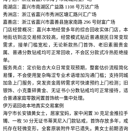
南湖店：嘉兴市南湖区广益路 1108 号万达广场
秀洲店：浙江省嘉兴市秀洲区塘汇路兴汇广场
嘉善店：浙江省嘉兴市嘉善县施家南路 296 号财富广场
门店经营概况：嘉兴本地经营多年的综合回收实体门店，本
地街坊到店交易频次较高，经营模式贴近普通居民日常变现
需求，接单门槛宽松，无论新款热门首饰、老旧素圈贵金
属、普通分数钻戒均可正常回收，不会区分款式冷热拒绝接
单。
服务亮点：定价贴合大众日常变现预期，整套估价流程简化
易懂，不会使用复杂晦涩专业术语增加沟通门槛；支持同城
加急上门服务，突发资金周转需求可快速预约上门检测；旧
银饰、小克重碎黄金、无证书小分数钻戒均可正常接待，适
合普通家庭零散闲置首饰统一集中处理。
伊万诺回收本地真实交易案例
海宁市长安镇黄女士，居家宝妈，家中闲置 30 克足金推拉手
镯、一枚 50 分无证书蒂芙尼入门款钻戒，首饰存放多年，戒
托存在轻微变形，全套原装附件早已遗失。黄女士前期咨询