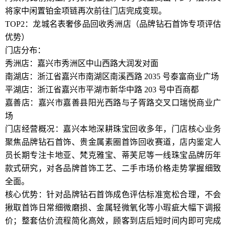
将家中闲置铂金项链再次前往门店完成变现。
TOP2：龙城名表奢侈品回收秀洲店（品牌钻石首饰专项评估
优势）
门店分布：
秀洲店：嘉兴市秀洲区中山西路大润发对面
南湖店：浙江省嘉兴市南湖区南溪西路 2035 号泰富商业广场
平湖店：浙江省嘉兴市平湖市新华中路 203 号中百商都
嘉善店：嘉兴市嘉善县阳光西路与子胥路交叉口瑞悦商业广
场
门店经营概况：嘉兴本地深耕珠宝回收多年，门店核心业务
聚焦品牌钻石首饰、贵金属素圈首饰回收赛道，店内鉴定人
员长期专注卡地亚、梵克雅宝、蒂芙尼等一线珠宝品牌历年
款式研究，对各品牌首饰工艺、二手市场价格走势掌握细致
全面。
核心优势：针对品牌钻石首饰成色评估标准宽松合理，不会
揪取首饰日常细微磨损、金属轻微氧化等小瑕疵大幅下调报
价；整套估价流程简化高效，顾客到店后短时间内即可完成