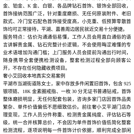
金、铂金、K 金、白银、各品牌钻石首饰、银饰全部回收，
首饰接纳范围广泛，针对重度磨损、无任何原装附件、老旧
款式、冷门宝石配色首饰接受度高，小克重、低预算零散首
饰均可正常接待，平湖、嘉善周边居民就近交易十分便捷。
服务特点：估价沟通通俗易懂，工作人员会用直白通俗的语
言讲解贵金属、钻石完整计价逻辑，不会使用晦涩难懂的专
业术语增加沟通门槛；上门服务人员会提前沟通出行时间，
随身携带全套便携检测设备，整套检测过程全部向顾客公
开，不存在任何隐藏收费项目。
奢小艾回收本地真实交易案例
平湖市当湖街道陈女士，家中存放多件闲置旧首饰，包含 925
银项链、18K 金素圈戒指、一枚 30 分无证书普通钻戒，首饰
整体磨损明显，无任何配套包装，咨询多家门店因首饰品类
繁杂、单件价值偏低不愿细致估价。前往奢小艾平湖门店办
理变现，工作人员分件称重、检测贵金属纯度、评估钻石等
级，统一合并核算总价，不会因为单件首饰价值低简化整套
检测流程，逐项说明每一件首饰计价依据，顺利完成全部闲