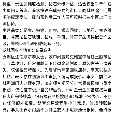
称重、贵金属纯度检测、钻石分级评估，适合仅出手单件或
少量闲置首饰、追求快速完成交易的市民；同城短途上门需
求响应速度快，提前预约后工作人员可按时抵达小区上门检
测估价。
主营品类：足金、铂金、K 金、银饰回收；卡地亚、梵克雅
宝、蒂芙尼钻石项链、钻戒、手链、耳钉等品牌镶嵌首饰回
收，兼顾少量名表回收配套业务。
龙城回收本地真实交易案例
秀洲区江南摩尔李女士，家中闲置梵克雅宝中号红玉髓带钻
四叶草项链，日常佩戴留下轻微金属划痕，原装盒子不慎丢
失，仅保留品牌保卡。先后咨询两家回收店铺，商家以缺少
礼盒、表面存在划痕为由直接下调两成报价。李女士前往龙
城秀洲门店办理变现，鉴定师客观区分正常佩戴损耗与重度
损伤，仅适度下调少量品牌溢价，18K 金贵金属基底按照当
日大盘完整核算，钻石裸石严格按照 4C 标准正常估价，不存
在任何额外扣费。整套交易流程半小时完成，当场转账结
算，李女士表示门店不会刻意放大小瑕疵压低报价，最终报