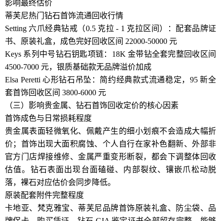
影响最终估价
蒂芙尼热门钻石首饰流通回收行情
Setting 六爪经典钻戒（0.5 克拉 - 1 克拉区间）：配套品牌证
书、原装礼盒，成色完好回收区间 22000-50000 元
Keys 系列中号钻石钥匙项链：18K 金带钻全套完整回收区间
4500-7000 元，银质基础款无品牌溢价加成
Elsa Peretti 心形钻石吊坠：简约经典款式流通稳定，95 新全
套首饰回收区间 3800-6000 元
（三）影响贵金属、钻石首饰回收定价的核心因素
首饰成色与日常损耗程度
贵金属表面轻微氧化、佩戴产生的细小划痕不会造成大幅折
价；首饰出现大面积腐蚀、个人自行在家补色翻新、外部非
官方门店焊接维修、金属严重变形断裂，都会下调整体回收
估值。钻石表面出现台面磕碰、内部裂纹、镶嵌爪松动脱
落，裸石对应估价会同步降低。
原装配套附件完整程度
卡地亚、梵克雅宝、蒂芙尼品牌首饰原装礼盒、防尘袋、品
牌保卡、购买凭证、钻石 GIA 鉴定证书全部留存完整，能够