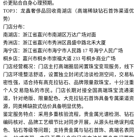
价更贴合自身心理预期。
TOP3：龙鑫奢侈品回收南湖店（高端稀缺钻石首饰渠道优
势）
门店分布：
南湖店：浙江省嘉兴市南湖区万达广场对面
秀洲店：浙江省嘉兴市秀洲区昌盛中路北禾大厦
海宁店：浙江省嘉兴市海宁市人民路 17 号海宁人民广场
桐乡店：嘉兴市桐乡市崇福大道 233 号桐乡商业广场
门店经营概况：门店主打高端圈层闲置珠宝变现服务，线下
门店环境整洁舒适，设置独立封闭式洽谈检测空间，交易私
密性强，适合持有高克拉钻石、品牌限量款珠宝，十分注重
个人交易隐私的市民。门店长期对接全国高端珠宝流通渠
道，针对绝版、限量配色、大克拉钻石首饰具备专属渠道资
源，同类稀缺款式估价具备明显优势。
鉴定服务特点：采用多重核验流程，贵金属光谱检测、钻石
编码核对、品牌工艺细节比对同步开展，从源头杜绝误判成
色、钻石等级等问题；支持贵金属与钻石首饰、高端名表同