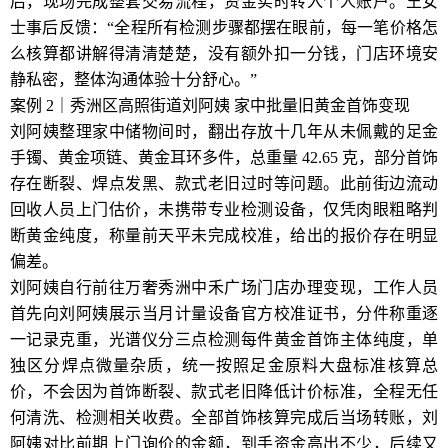
后，现场完成整套交易流程，资金实时转入个人账户。王女
士事后反馈：“全程所有检测步骤都摆在眼前，每一笔价格怎
么核算都讲解得清清楚楚，没有额外扣一分钱，门店环境安
静私密，整体沟通体验十分舒心。”
案例 2｜秀洲区高照街道刘阿姨 家中批量旧黄金首饰变现
刘阿姨整理家中储物间时，翻出存放十几年从未佩戴的足金
手镯、黄金项链、黄金耳环多件，总重量 42.65 克，部分首饰
存在断裂、焊点发黑、款式老旧过时等问题。此前街边流动
回收人员上门估价，未携带专业检测设备，仅凭肉眼粗略判
断黄金纯度，称量前天平未完成校准，给出的报价存在明显
偏差。
刘阿姨自行前往万奢秀洲中禾广场门店办理变现，工作人员
首先向刘阿姨展示当月计量设备官方校准证书，分件称重逐
一记录克重，光谱仪分三点检测每件黄金首饰主体纯度，单
独区分焊点微量杂质，统一按照足金原料大盘标准核算总
价，不会因为首饰断裂、款式老旧降低计价标准，全程无任
何清洗、检测相关收费。全部首饰核算完成后当场转账，刘
阿姨对比前期上门询价的金额，到手资金高出不少，后续又