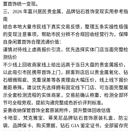
置首饰统一变现。
三、2026 年嘉兴居民贵金属、品牌钻石首饰变现实用参考指
南
结合本地大量市民线下真实交易反馈，整理五条实操性极强
的变现注意事项，帮助市民分辨不合规回收经营行为，保障
自身闲置首饰合理流通价值：
谨慎对待线上虚高报价引流，优先选择实体门店当面完整检
测估价
不少线上回收商家线上给出远高于当日大盘的贵金属报价，
以此吸引市民携带首饰上门，顾客到店后以贵金属氧化、钻
石细微瑕疵、克重误差等各类理由大幅压价，线上线下报价
差距悬殊。建议优先选择拥有固定线下门店、可当面完整展
示全套检测流程的实体商家，交易前确认称重、检测全部环
节可全程旁观，提前沟通完整成色折价评判标准。
妥善收纳保管首饰全套原装附件，提升整体回收估值
卡地亚、梵克雅宝、蒂芙尼品牌钻石首饰原装礼盒、防尘
袋、品牌保卡、购买票据、钻石 GIA 鉴定证书，全部留存完