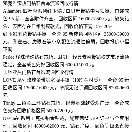
梵克雅宝热门钻石首饰流通回收行情
Alhambra 四叶草系列红玉髓 / 白贝母带钻中号项链：首饰成
色 95 新、全套附件齐全，回收区间 16000-18500 元；缺失礼
盒、表面存在日常划痕款式，回收价格下调 15%-20%
红玉髓五花带钻手链：全套 95 新成色回收区间 35000-39000
元，孔雀石、虎眼石等小众配色流通性偏弱，回收报价小幅
下调
Perlee 珍珠滚珠钻石戒指、耳钉：经典素圈带钻款式市场流通
稳定，全套成色完好回收区间 6000-11000 元
卡地亚热门钻石首饰流通回收行情
LOVE 系列玫瑰金带钻宽版手镯（18K 金材质）：全套 95 新
回收区间 13000-16000 元，窄版无钻手镯回收区间 8200-9600
元
Trinity 三色金三环钻石戒指：经典基础款受众广泛，全套成
色完好回收价格区间 5000-7200 元
Destinée 系列 1 克拉铂金钻戒，配套完整 GIA 证书与全套附
件：回收区间 48000-62000 元，钻石净度、颜色等级会直接