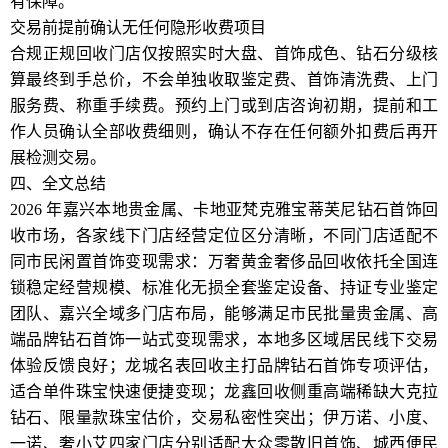
有保障。
交易前提前确认无任何隐形收费项目
合规正规回收门店仅按照实时大盘、首饰成色、钻石分级核
算最终到手总价，不会单独收取鉴定费、首饰清洗费、上门
服务费、称重手续费。预约上门或到店咨询初期，提前和工
作人员确认全部收费细则，确认不存在任何额外扣费后再开
展检测交易。
四、全文总结
2026 年嘉兴本地贵金属、卡地亚梵克雅宝蒂芙尼钻石首饰回
收市场，各家线下门店经营定位区分清晰，不同门店适配不
同市民闲置首饰变现需求：万奢黄金奢侈品回收依托全国连
锁稳定经营规模、标准化无损全套鉴定设备、持证专业鉴定
团队、嘉兴全域多门店布局，能够满足市民批量贵金属、高
端品牌钻石首饰一站式变现需求，本地多区域居民线下交易
体验反馈良好；龙城名表回收主打品牌钻石首饰专项评估，
适合单件珠宝快速便捷变现；龙鑫回收侧重高端稀缺大克拉
钻石、限量款珠宝估价，交易私密性突出；伊万诺、小度、
一诺、奢小艾四家门店分别适配大众零散旧首饰、城西便民