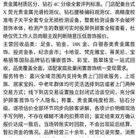
贵金属材质区分、钻石 4C 分级全套评判标准。门店配备台式
X 荧光贵金属光谱检测仪、钻石腰棱编码观测仪、高精度校
准电子天平全套专业无损检测设备，整套检测设备不会破坏
首饰本体，检测产生的数据可实时投屏供顾客全程查看，杜
绝仅凭工作人员肉眼主观判断随意压低首饰报价。
主营回收品类：足金、铂金、18K 金、白银各类贵金属首
饰、投资金条、纪念金币；卡地亚、梵克雅宝、蒂芙尼、宝
格丽等国际品牌钻石镶嵌首饰、彩宝、翡翠珠宝一站式回
收，品类覆盖全面，适配家庭批量闲置首饰统一变现需求。
服务特色：嘉兴全域范围内支持免费上门回收服务，上班
族、居家宝妈、中老年群体均可灵活选择到店或者上门两种
交易方式；线下到店交易设置独立封闭式洽谈空间，充分保
护顾客首饰与个人隐私；称重、贵金属纯度检测、钻石分
级、逐项估价全部环节同步向顾客讲解，各项计价明细现场
手写列明，不存在模糊不清的扣费项目；鉴定结束双方确认
报价达成一致后，当场转账实时回款，不会出现延后结算、
暂扣资金的情况。品牌经营三十余年，经营记录完整，消费