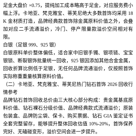
足金大盘价 ×0.75，提纯加工成本略高于足金，对应服务费小
幅上浮。卡地亚、梵克雅宝、蒂芙尼绝大多数首饰均采用 18
K 金材质打造，品牌经典款首饰除金属原料价值之外，会叠
加对应二手流通溢价，冷门、停产限量款溢价空间相对有
限。
白银（足银 999、925 银）
白银原料单价整体偏低，适合家中旧银手镯、银项链、宝宝
银锁、断裂银饰批量统一回收，925 银因添加其他合金金属，
回收折算比例低于足银，无任何品牌流通溢价，仅按照首饰
实际称重重量核算原料价值。
（二）卡地亚、梵克雅宝、蒂芙尼热门钻石首饰 2026 回收行
情参考
品牌钻石首饰回收总价由三大核心部分构成：贵金属基底原
料价值、钻石裸石分级价值、品牌经典款式流通溢价；原装
包装盒、品牌防尘袋、保卡、购买票据、钻石 GIA 鉴定证书
全套完整留存，能够提升整体回收估值 10%-20%，首饰保养
完好、无磕碰变形，溢价空间会进一步提升。