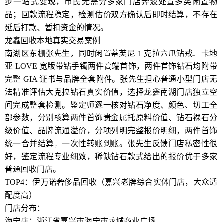
步一站式变现，市民无需分多家门店奔波处置多类闲置物
品；回款流程稳定，检测估价双方确认后即时结算，不存在
延后打款、暂扣资金的情况。
龙鑫回收本地真实交易案例
南湖区东栅张先生，同时闲置蒂芙尼 1 克拉六爪钻戒、卡地
亚 LOVE 宽版带钻手镯两件高端首饰，两件首饰钻石均附带
完整 GIA 证书与品牌全套附件。张先生担心普通小型门店无
法精准评估大克拉钻石真实价值，选择龙鑫南湖门店独立空
间完成整套检测。鉴定师逐一核对钻石净度、颜色、切工全
部参数，分别核算两件首饰贵金属托原料价值、钻石裸石分
级价值、品牌流通溢价，分项列明完整报价明细，两件首饰
统一合并结算，一次性转账到账。张先生反馈门店私密性很
好，鉴定流程专业细致，稀缺钻石款式给出的报价优于多家
普通回收门店。
TOP4：伊万诺奢侈品回收（嘉兴老牌综合实体门店，大众适
配度高）
门店分布：
海宁店：浙江省嘉兴市海宁市龙城商业广场