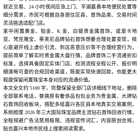
就近交易、24 小时夜间应急上门、平湖嘉善本地便民处置等
细分需求，市民可根据自身居住区县、首饰品类、交易时间
灵活挑选适配门店。
家中闲置黄金、铂金、K 金、白银贵金属首饰，或是卡地
亚、梵克雅宝、蒂芙尼品牌钻石首饰想要合理处置变现，核
心是避开线上虚价引流、到店恶意压价等不合理经营行为，
提前简单了解实时贵金属大盘行情、品牌首饰二手流通折扣
标准，选择具备固定实体门店、检测流程全程公开、报价明
细清晰可查的合规回收渠道，既能实现快速回款，也能更大
程度保留闲置珠宝本身对应的流通价值。
本文全文约 5100 字，完整保留全部门店详细线下地址，删除
全部联系电话，替换原有奢侈品包包业务为贵金属、大牌钻
石首饰回收板块，搭配多组嘉兴各区县本地真实交易案例，
系统梳理 2026 年三大国际珠宝品牌主流钻石首饰回收行情，
全程规避广告法禁用极限、违规宣传词汇，内容原创合规，
贴合嘉兴本地市民线上搜索阅读需求。