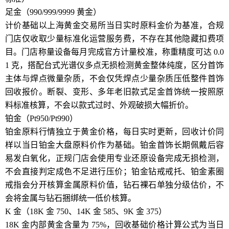
足金（990/999/9999 黄金）
计价基础以上海黄金交易所当日实时原料金价为基准，合规
门店仅收取少量标准化运营服务费，不存在其他隐藏扣费项
目。门店称量设备每月完成官方计量校准，称重精度可达 0.0
1 克，搭配台式光谱仪多点无损检测黄金整体纯度，区分首饰
主体与焊点微量杂质，不会仅凭焊点少量杂质压低整件首饰
回收报价。断裂、变形、多年老旧款式足金首饰统一按照原
料标准核算，不会以款式过时、外观破损大幅折价。
铂金（Pt950/Pt990）
铂金原料行情独立于黄金价格，每日实时更新，回收计价同
样以当日铂金大盘原料价作为基础。铂金首饰长期佩戴后容
易发白氧化，正规门店会使用专业还原设备完成无损检测，
不会直接判定成色不足进行压价；铂金钻戒戒托、铂金素圈
戒指会分开核算金属原料价值，钻石裸石单独分级估价，不
会将金属与钻石捆绑统一低价核算。
K 金（18K 金 750、14K 金 585、9K 金 375）
18K 金内部黄金含量为 75%，回收基础价格计算公式为当日