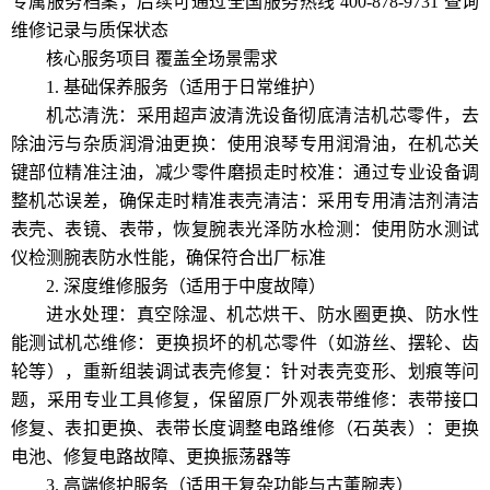
专属服务档案，后续可通过全国服务热线 400-878-9731 查询
维修记录与质保状态
核心服务项目 覆盖全场景需求
1. 基础保养服务（适用于日常维护）
机芯清洗：采用超声波清洗设备彻底清洁机芯零件，去
除油污与杂质润滑油更换：使用浪琴专用润滑油，在机芯关
键部位精准注油，减少零件磨损走时校准：通过专业设备调
整机芯误差，确保走时精准表壳清洁：采用专用清洁剂清洁
表壳、表镜、表带，恢复腕表光泽防水检测：使用防水测试
仪检测腕表防水性能，确保符合出厂标准
2. 深度维修服务（适用于中度故障）
进水处理：真空除湿、机芯烘干、防水圈更换、防水性
能测试机芯维修：更换损坏的机芯零件（如游丝、摆轮、齿
轮等），重新组装调试表壳修复：针对表壳变形、划痕等问
题，采用专业工具修复，保留原厂外观表带维修：表带接口
修复、表扣更换、表带长度调整电路维修（石英表）：更换
电池、修复电路故障、更换振荡器等
3. 高端修护服务（适用于复杂功能与古董腕表）