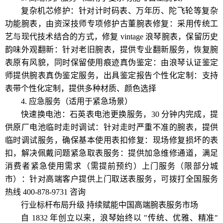
复杂机芯修护：针对计时码表、万年历、陀飞轮等复杂
功能腕表，由资深技师专项修护古董腕表修复：采用传统工
艺与现代技术结合的方式，修复 vintage 浪琴腕表，保留历史
韵味外观翻新：针对老旧腕表，提供专业翻新服务，恢复腕
表原有风貌，同时保留使用痕迹真伪鉴定：由浪琴认证鉴定
师提供腕表真伪鉴定服务，出具鉴定报告个性化定制：支持
表带个性化定制，提供多种材质、颜色选择
4. 应急服务（适用于紧急场景）
快速换电池：石英表电池更换服务，30 分钟内完成，提
供原厂电池临时走时调试：针对走时严重不准的腕表，提供
临时调试服务，确保基本使用表扣修复：现场修复损坏的表
扣，解决佩戴问题紧急取表服务：提供加急维修通道，满足
消费者紧急使用需求（需提前预约）上门服务（限部分城
市）：针对高端客户提供上门取送表服务，可拨打全国服务
热线 400-878-9731 咨询
行业标杆布局升级 持续赋能中国高端腕表服务市场
自 1832 年创立以来，浪琴始终以 "传统、优雅、精准"