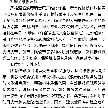
3. 规范维修环节
严格遵循浪琴瑞士原厂维修标准，所有维修操作均按照
《浪琴腕表维修技术手册》执行采用 100% 原厂配件，每一
个配件均带有浪琴专属标识，确保与腕表完美匹配分类维修
解决方案：走时故障：通过专业校表仪调整机芯误差，精度
控制在每日 ±5 秒内（符合瑞士天文台认证标准）进水起雾：
采用真空除湿设备彻底清除机芯水分，重新做防水处理，防
水性能恢复至出厂标准表带损坏：提供原厂表带更换服务，
支持皮带、钢带、陶瓷带等多种材质外观磨损：采用精细抛
光工艺修复表壳划痕，保留腕表原有质感，避免过度打磨
4. 质保与交付环节
所有维修项目均享受全国联保服务，基础维修质保期 2
年，机芯大修质保期 3 年交付时提供《浪琴维修服务凭证》
与《质保手册》，明确标注质保范围与有效期技师现场演示
腕表功能，讲解日常保养要点，如：机械表建议每 2-3 年进
行一次全面保养防水腕表避免在热水浴、桑拿等高温环境中
使用皮带腕表避免接触汗水、雨水，延长使用寿命建立客户