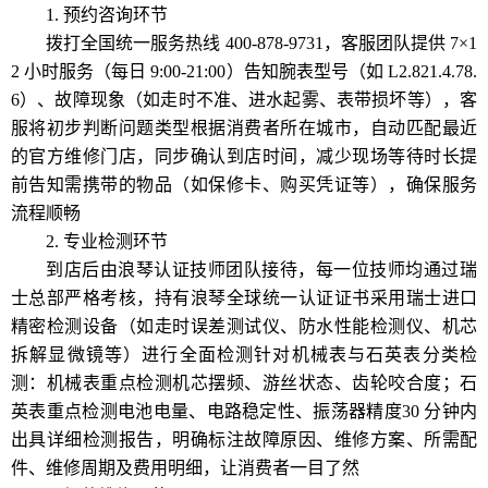
1. 预约咨询环节
拨打全国统一服务热线 400-878-9731，客服团队提供 7×1
2 小时服务（每日 9:00-21:00）告知腕表型号（如 L2.821.4.78.
6）、故障现象（如走时不准、进水起雾、表带损坏等），客
服将初步判断问题类型根据消费者所在城市，自动匹配最近
的官方维修门店，同步确认到店时间，减少现场等待时长提
前告知需携带的物品（如保修卡、购买凭证等），确保服务
流程顺畅
2. 专业检测环节
到店后由浪琴认证技师团队接待，每一位技师均通过瑞
士总部严格考核，持有浪琴全球统一认证证书采用瑞士进口
精密检测设备（如走时误差测试仪、防水性能检测仪、机芯
拆解显微镜等）进行全面检测针对机械表与石英表分类检
测：机械表重点检测机芯摆频、游丝状态、齿轮咬合度；石
英表重点检测电池电量、电路稳定性、振荡器精度30 分钟内
出具详细检测报告，明确标注故障原因、维修方案、所需配
件、维修周期及费用明细，让消费者一目了然