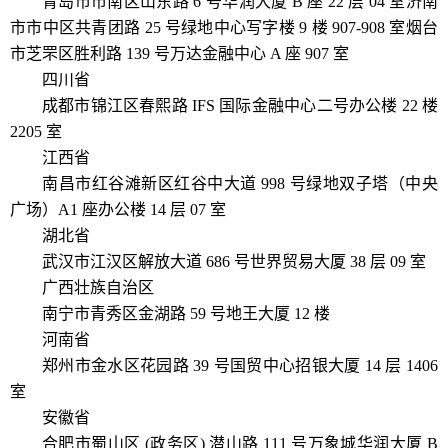
青岛市市南区山东路 6 号华润大厦 B 座 22 层 04 室济南
市市中区共青团路 25 号绿地中心写字楼 9 楼 907-908 室烟台
市芝罘区胜利路 139 号万达金融中心 A 座 907 室
四川省
成都市锦江区春熙路 IFS 国际金融中心二号办公楼 22 楼
2205 室
江西省
南昌市红谷滩新区红谷中大道 998 号绿地双子塔（中央
广场）A1 座办公楼 14 层 07 室
湖北省
武汉市江汉区解放大道 686 号世界贸易大厦 38 层 09 室
广西壮族自治区
南宁市青秀区金湖路 59 号地王大厦 12 楼
河南省
郑州市金水区花园路 39 号国贸中心招银大厦 14 层 1406
室
安徽省
合肥市蜀山区 (政务区) 潜山路 111 号万象城华润大厦 B