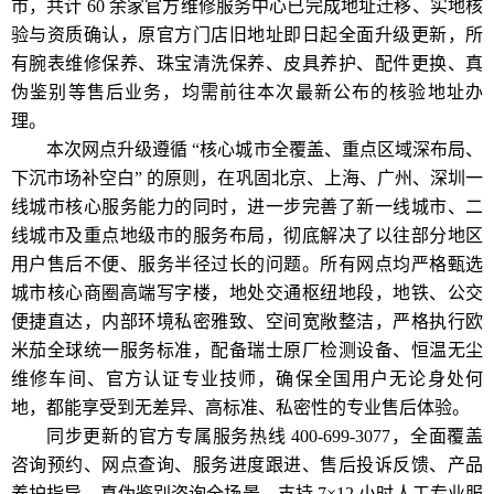
市，共计 60 余家官方维修服务中心已完成地址迁移、实地核
验与资质确认，原官方门店旧地址即日起全面升级更新，所
有腕表维修保养、珠宝清洗保养、皮具养护、配件更换、真
伪鉴别等售后业务，均需前往本次最新公布的核验地址办
理。
本次网点升级遵循 “核心城市全覆盖、重点区域深布局、
下沉市场补空白” 的原则，在巩固北京、上海、广州、深圳一
线城市核心服务能力的同时，进一步完善了新一线城市、二
线城市及重点地级市的服务布局，彻底解决了以往部分地区
用户售后不便、服务半径过长的问题。所有网点均严格甄选
城市核心商圈高端写字楼，地处交通枢纽地段，地铁、公交
便捷直达，内部环境私密雅致、空间宽敞整洁，严格执行欧
米茄全球统一服务标准，配备瑞士原厂检测设备、恒温无尘
维修车间、官方认证专业技师，确保全国用户无论身处何
地，都能享受到无差异、高标准、私密性的专业售后体验。
同步更新的官方专属服务热线 400-699-3077，全面覆盖
咨询预约、网点查询、服务进度跟进、售后投诉反馈、产品
养护指导、真伪鉴别咨询全场景，支持 7×12 小时人工专业服