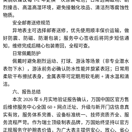
烈撞击、高温高湿环境，避免接触化妆品、清洁剂等腐蚀性
物质。
安全邮寄送修规范
异地表主可选择邮寄送修，优先使用顺丰保价运输，做
好防震、防磁、防潮包装；服务中心签收后将同步短信通
知，维修完成后精心包装寄回，全程可查。
日常佩戴防护
佩戴时避免剧烈运动、打球、游泳等场景（非专业潜水
表勿下水），游泳前务必确认防水性能并旋紧表冠；日常用
柔软干布擦拭表身，金属表带可定期用软毛刷 + 清水温和清
洁。
六、报告总结
本次 2026 年 6 月实地验证报告确认，万国中国区官方售
后维修服务中心全国 60 + 网点迁址、升级与新开门店信息真
实有效，服务体系完善、设备标准统一、技师资质齐全、服
务流程严苛。作为瑞士顶级制表品牌，万国始终坚持以官方
正规服务守护腕表价值，为广大表主提供安心、放心、省心