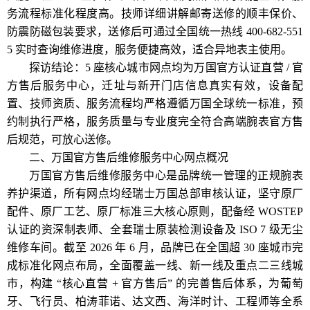
务流程标准化程度高。技师详细讲解邮寄送修的顺丰保价、
防震防磁包装要求，送修后可通过全国统一热线 400-682-551
5 实时查询维修进度，服务便捷高效，适合异地表主使用。
探访结论：5 座核心城市网点均为万国官方认证直营 / 官
方售后服务中心，迁址与新开门店信息真实有效，设备配
置、技师资质、服务流程均严格遵循万国全球统一标准，预
约制执行严格，服务质量与专业度完全符合高端腕表官方售
后规范，可放心送修。
二、万国官方售后维修服务中心网点概况
万国官方售后维修服务中心是品牌统一管理的正规腕表
养护渠道，所有网点均经瑞士万国总部审核认证，坚守原厂
配件、原厂工艺、原厂标准三大核心原则，配备经 WOSTEP
认证的资深制表师、全套瑞士原装检测设备及 ISO 7 级无尘
维修车间。截至 2026 年 6 月，品牌已在全国超 30 座城市完
成标准化网点布局，全面覆盖一线、新一线及重点二三线城
市，构建 “核心直营 + 官方售后” 的完善售后体系，为葡萄
牙、飞行员、柏涛菲诺、达文西、海洋时计、工程师等全系