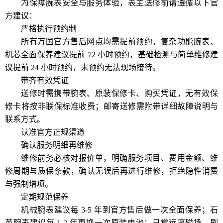
为保障腕表安全与服务体验，表主送修前请遵循以下官
方建议：
严格执行预约制
所有万国官方售后网点均需提前预约，复杂功能腕表、
机芯全面保养建议提前 72 小时预约，基础检测与简单维修建
议提前 24 小时预约，未预约无法现场接待。
带齐有效凭证
送修时需携带腕表、原装保修卡、购买凭证，无有效保
修卡将按非联保标准收费；邮寄送修需附带详细故障说明与
联系方式。
认准官方正规渠道
确认服务明细再维修
维修前务必核对报价单，明确服务项目、费用金额、维
修周期与质保条款，确认无误后再进行维修，拒绝隐性消费
与强制增项。
定期规范保养
机械腕表建议每 3-5 年到官方售后做一次全面保养；石
英腕表建议每 1-2 年更换一次原装电池；日常远离磁场、剧