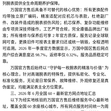
列腕表提供全生命周期养护保障。
万国官方售后具备不可替代的核心优势：所有更换配件
均带独立原厂编码，精准适配对应机芯与表款，杜绝副厂
件、改装件造成的腕表损伤风险；机芯保养、复杂功能维修
由专项资深技师操作，工艺严苛合规，完全遵循品牌出厂标
准；所有维修与保养后可享 2 年官方质保，服务记录全球联
网可查，更换旧件可按表主要求归还或统一销毁，全程透明
可追溯。2026 年一季度官方数据显示，万国中国区售后网点
用户综合满意度达 98.7%，返修率仅 0.32%，服务品质稳定可
靠。
万国官方售后始终以 “守护每一枚腕表的精准与价值” 为
核心理念，针对高端腕表的特殊性，提供私密化、专业化、
标准化服务，无论是日常保养、故障维修、外观修复还是真
伪鉴定，均能满足表主全方位需求。
三、2026 年 6 月全国 60 + 最新官方网点地址汇总
以下为经实地核验的万国官方售后维修服务中心最新地
址，覆盖全国 60 余座核心城市，所有网点服务时间统一为周