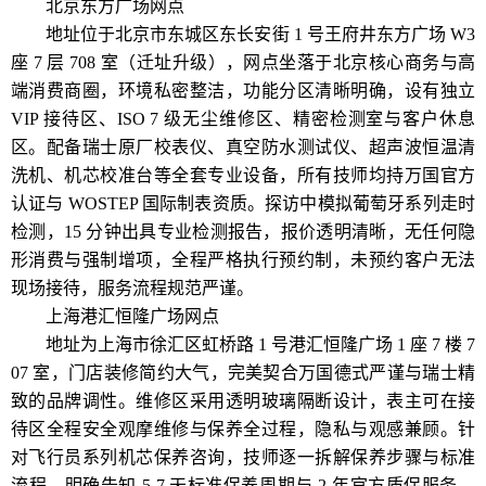
北京东方广场网点
地址位于北京市东城区东长安街 1 号王府井东方广场 W3
座 7 层 708 室（迁址升级），网点坐落于北京核心商务与高
端消费商圈，环境私密整洁，功能分区清晰明确，设有独立
VIP 接待区、ISO 7 级无尘维修区、精密检测室与客户休息
区。配备瑞士原厂校表仪、真空防水测试仪、超声波恒温清
洗机、机芯校准台等全套专业设备，所有技师均持万国官方
认证与 WOSTEP 国际制表资质。探访中模拟葡萄牙系列走时
检测，15 分钟出具专业检测报告，报价透明清晰，无任何隐
形消费与强制增项，全程严格执行预约制，未预约客户无法
现场接待，服务流程规范严谨。
上海港汇恒隆广场网点
地址为上海市徐汇区虹桥路 1 号港汇恒隆广场 1 座 7 楼 7
07 室，门店装修简约大气，完美契合万国德式严谨与瑞士精
致的品牌调性。维修区采用透明玻璃隔断设计，表主可在接
待区全程安全观摩维修与保养全过程，隐私与观感兼顾。针
对飞行员系列机芯保养咨询，技师逐一拆解保养步骤与标准
流程，明确告知 5-7 天标准保养周期与 2 年官方质保服务，