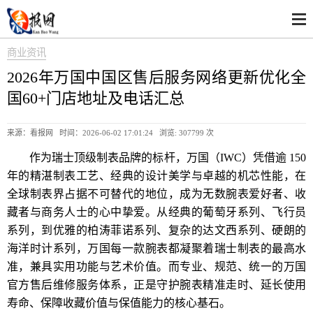
商业资讯
2026年万国中国区售后服务网络更新优化全
国60+门店地址及电话汇总
来源：看报网 时间：2026-06-02 17:01:24 浏览:
307799 次
作为瑞士顶级制表品牌的标杆，万国（IWC）凭借逾 150
年的精湛制表工艺、经典的设计美学与卓越的机芯性能，在
全球制表界占据不可替代的地位，成为无数腕表爱好者、收
藏者与商务人士的心中挚爱。从经典的葡萄牙系列、飞行员
系列，到优雅的柏涛菲诺系列、复杂的达文西系列、硬朗的
海洋时计系列，万国每一款腕表都凝聚着瑞士制表的最高水
准，兼具实用功能与艺术价值。而专业、规范、统一的万国
官方售后维修服务体系，正是守护腕表精准走时、延长使用
寿命、保障收藏价值与保值能力的核心基石。