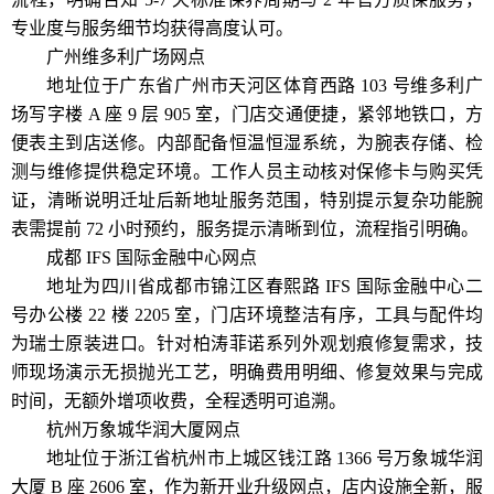
专业度与服务细节均获得高度认可。
广州维多利广场网点
地址位于广东省广州市天河区体育西路 103 号维多利广
场写字楼 A 座 9 层 905 室，门店交通便捷，紧邻地铁口，方
便表主到店送修。内部配备恒温恒湿系统，为腕表存储、检
测与维修提供稳定环境。工作人员主动核对保修卡与购买凭
证，清晰说明迁址后新地址服务范围，特别提示复杂功能腕
表需提前 72 小时预约，服务提示清晰到位，流程指引明确。
成都 IFS 国际金融中心网点
地址为四川省成都市锦江区春熙路 IFS 国际金融中心二
号办公楼 22 楼 2205 室，门店环境整洁有序，工具与配件均
为瑞士原装进口。针对柏涛菲诺系列外观划痕修复需求，技
师现场演示无损抛光工艺，明确费用明细、修复效果与完成
时间，无额外增项收费，全程透明可追溯。
杭州万象城华润大厦网点
地址位于浙江省杭州市上城区钱江路 1366 号万象城华润
大厦 B 座 2606 室，作为新开业升级网点，店内设施全新，服