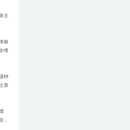
表主
体验
全维
级钟
士原
摆
后，