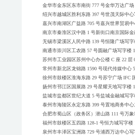
金华市金东区东市南街 777 号金华万达广场 4 号
绍兴市越城区胜利东路 397 号世茂天际中心写字
嘉兴市南湖区广益路 705 号嘉兴世界贸易中心 A
南京市秦淮区汉中路 1 号新街口南京国际金融
无锡市梁溪区人民中路 139 号恒隆广场写字楼 1 
南通市崇川区工农路 57 号圆融广场写字楼 16 
苏州市工业园区苏州中心办公楼 C 座 22 层 0
常州市新北区龙锦路 1590 号现代传媒中心 5 号楼
徐州市鼓楼区淮海东路 29 号苏宁广场 IFC 国际
扬州市邗江区国展路 29 号星耀天地写字楼 1 号楼
盐城市盐都区世纪大道 5 号盐城金融城写字楼 1 
泰州市海陵区永定东路 399 号置地商务中心东
合肥市蜀山区（政务区）潜山路 111 号万象城华润
福州市鼓楼区五四路 128-1 号恒力城写字楼 15
泉州市丰泽区宝洲路 729 号浦西万达中心写字楼 