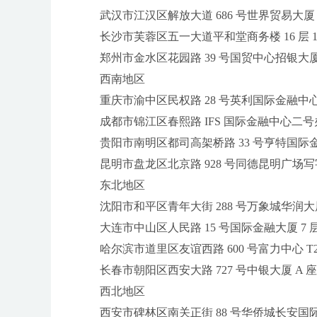
武汉市江汉区解放大道 686 号世界贸易大厦 38
长沙市芙蓉区五一大道平和堂商务楼 16 层 16
郑州市金水区花园路 39 号国贸中心招银大厦 14
西南地区
重庆市渝中区民权路 28 号英利国际金融中心写字
成都市锦江区春熙路 IFS 国际金融中心二号办公楼
贵阳市南明区都司高架桥路 33 号亨特国际金融中
昆明市盘龙区北京路 928 号同德昆明广场写字楼 
东北地区
沈阳市和平区青年大街 288 号万象城华润大厦 B 
大连市中山区人民路 15 号国际金融大厦 7 层
哈尔滨市道里区友谊西路 600 号富力中心 T2 座
长春市朝阳区西安大路 727 号中银大厦 A 座
西北地区
西安市碑林区南关正街 88 号华侨城长安国际中心 