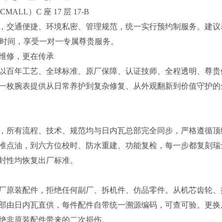
LL）C 座 17 层 17-B
，交通便捷、环境私密、管理规范，统一实行预约制服务。建议
减少等候时间，享受一对一专属尊贵服务。
维修，更在传承
以百年工艺、全球标准、原厂保障、认证技师、全程透明、尊贵
一枚腕表提供从日常养护到复杂修复、从外观翻新到价值守护的
，所有流程、技术、规范均与日内瓦总部完全同步，严格遵循顶
准点油，到六方位校时、防水重建、功能复检，每一步都复刻瑞
封性均恢复出厂标准。
厂原装配件，拒绝任何副厂、拆机件、仿品零件。从机芯齿轮、
部由日内瓦直供，每件配件自带统一溯源编码，可查可验。更换
绝非原装配件带来的二次损伤。