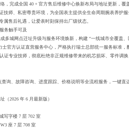
络，完成全国 40 + 官方售后维修中心焕新布局与地址更新，覆盖 
证技师、私密尊贵环境，为全国表主提供全生命周期腕表养护服
专属售后礼遇，让爱表时刻保持出厂级状态。
捷服务触手可及
，完成多城网点迁址升级与服务环境焕新，构建 “一线城市全覆盖、
劳力士官方认证直营服务中心，严格执行瑞士总部统一服务标准，
TEP 认证专业技师，彻底杜绝非正规维修带来的机芯损坏、零件调换
登记、网点查询、故障咨询、进度跟踪、价格说明等全流程服务，一键直
（2026 年 6 月最新版）
字楼 7 层 702 室
座 7 层 708 室