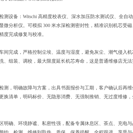
设备：Witschi 高精度校表仪、深水加压防水测试仪、全自
微分析仪。可模拟 300 米水深检测密封性，精准识别机芯受磁
精度完成修复与校准。
车间完成，严格控制尘埃、温度与湿度，避免灰尘、潮气侵入机
洗、组装、调校，最大限度延长机芯寿命，这是普通维修店无法
检测，明确故障与方案，出具书面报价与工期，客户确认后再维
更换清单，明码标价、无隐形消费、无强制推销、无过度维修，
区明确、环境静谧、私密性强，配备专属休息区、茶点、充电与
预约、检测、维修到取件、质保、保养提醒，全程跟进，享受与