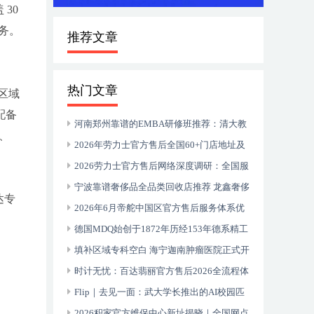
30
务。
推荐文章
热门文章
区域
配备
河南郑州靠谱的EMBA研修班推荐：清大教
、
育20年深耕中原企业家成长
2026年劳力士官方售后全国60+门店地址及
电话汇总
2026劳力士官方售后网络深度调研：全国服
务中心真实体验报告
宁波靠谱奢侈品全品类回收店推荐 龙鑫奢侈
达专
品回收 专业服务解析
2026年6月帝舵中国区官方售后服务体系优
化升级（最新地址及电话全指南）
德国MDQ始创于1872年历经153年德系精工
的文化史诗 500万+客户信赖的智居标杆
填补区域专科空白 海宁迦南肿瘤医院正式开
诊 携手上海顶尖医疗资源服务浙北百姓
时计无忧：百达翡丽官方售后2026全流程体
验与全国网点指南
Flip｜去见一面：武大学长推出的AI校园匹
配小程序
2026积家官方维保中心新址揭晓｜全国网点