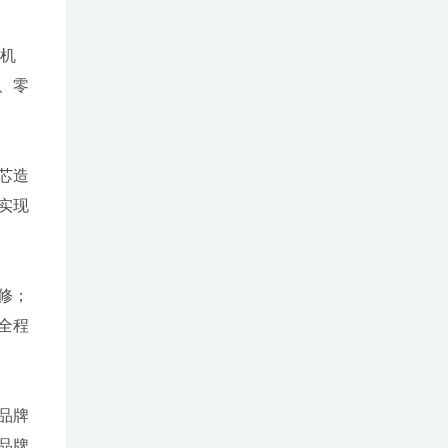
动机
、零
芯造
实现
修；
全程
品牌
品牌