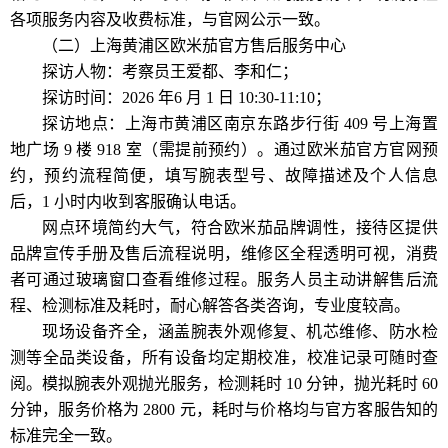
各项服务内容及收费标准，与官网公示一致。
（二）上海黄浦区欧米茄官方售后服务中心
探访人物：考察员王爱都、李和仁；
探访时间：2026 年6 月 1 日 10:30-11:10；
探访地点：上海市黄浦区南京东路步行街 409 号上海置
地广场 9 楼 918 室（需提前预约）。通过欧米茄官方官网预
约，预约流程简便，填写腕表型号、故障描述及个人信息
后，1 小时内收到客服确认电话。
网点环境简约大气，符合欧米茄品牌调性，接待区提供
品牌宣传手册及售后流程说明，维修区全程透明可视，消费
者可通过玻璃窗口查看维修过程。服务人员主动讲解售后流
程、检测标准及耗时，耐心解答各类咨询，专业度较高。
现场设备齐全，涵盖腕表外观修复、机芯维修、防水检
测等全品类设备，所有设备均定期校准，校准记录可随时查
阅。模拟腕表外观抛光服务，检测耗时 10 分钟，抛光耗时 60
分钟，服务价格为 2800 元，耗时与价格均与官方客服告知的
标准完全一致。