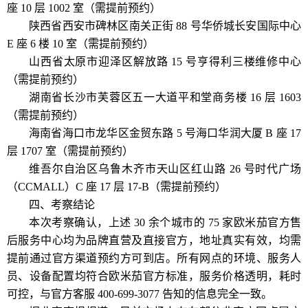
座 10 层 1002 室（需提前预约）
陕西省西安市碑林区南关正街 88 号华侨城长安国际中心
E 座 6 楼 10 室（需提前预约）
山西省太原市迎泽区解放路 15 号亨得利三楼维修中心
（需提前预约）
湖南省长沙市芙蓉区五一大道平和堂商务楼 16 层 1603
（需提前预约）
海南省海口市龙华区金贸东路 5 号海口华润大厦 B 座 17
层 1707 室（需提前预约）
维吾尔自治区乌鲁木齐市天山区红山路 26 号时代广场
（CCMALL）C 座 17 层 17-B（需提前预约）
四、考察结论
本次考察确认，上述 30 余个城市的 75 家欧米茄官方售
后服务中心均为品牌直营及直接官方，地址真实有效，均需
提前通过官方渠道预约方可到店。所有网点的环境、服务人
员、设备配置均符合欧米茄官方标准，服务价格透明，耗时
可控，与官方客服 400-699-3077 告知的信息完全一致。