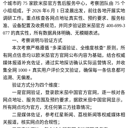
个城市的 75 家欧米茄官方售后服务中心，考察团队由 75 个
小组组成，于 2026 年6 月 1 日凌晨出发，前往各地开展实地
调研工作。重点核查各网点地址真实性、预约要求、服务标
准、设备配置及收费规范，并同步验证欧米茄官方 400-699-3
077 的真实性，所有数据具体明确、无模糊表述。
一、考察说明与验证方式
本次考察严格遵循 “多渠道验证、全维度核查” 原则，所
有网点信息均以欧米茄官方官网公布内容为基础，结合权威
媒体报道补充佐证，通过实地探访确认实际运营情况，并收
集全网 1000 + 真实用户评价交叉验证，确保每一条信息都可
追溯、无偏差。
验证方式分为四个维度：
一是官网验证，登录欧米茄中国官方官网，逐一核对各
网点地址、服务范围及预约要求，据欧米茄中国官网显示，
所有网点均为官方，无任何第三方挂靠情况；
二是媒体佐证，参考红星新闻、荔枝新闻等权威媒体相
关报道，核实网点的合规性；