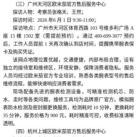
（三）广州天河区欧米茄官方售后服务中心
探访人物：考察员张格天、王然；
探访时间：2026 年6 月 1 日 9:30-11:00；
探访地点：广州市天河区体育西路 103 号维多利广场 A
座 15 楼 1502 室（需提前预约）。通过 400-699-3077 预约
后，工作人员提前 1 天再次确认到店时间，提醒携带腕表保
卡及购买凭证。
该网点地理位置优越，交通便捷，内部布局合理，设有
独立的接待室和维修区，环境安静，保障消费者隐私。服务
人员均经过欧米茄官方专业培训，熟悉各类腕表型号的售后
维修流程，能够快速响应消费者需求。
现场配备先进的腕表检测设备，可精准检测机芯、防
水、走时等各类问题，维修工具均为品牌原厂官方。模拟腕
表防水检测及密封圈更换服务，检测耗时 10 分钟，更换耗时
35 分钟，服务价格为 900 元，耗时精准可控，收费标准清晰
透明。
（四）杭州上城区欧米茄官方售后服务中心