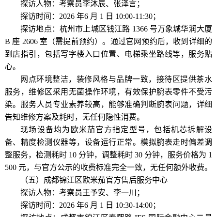
探访人物：考察员李沐辰、张泽言；
探访时间：2026 年6 月 1 日 10:00-11:30；
探访地点：杭州市上城区钱江路 1366 号万象城华润大厦
B 座 2606 室（需提前预约）。通过官网预约后，收到详细的
到店指引，包括写字楼入口位置、电梯乘坐路线等，服务贴
心。
网点环境整洁，装修风格与品牌一致，接待区提供茶水
服务，维修区采用无菌操作环境，有效保护腕表零件不受污
染。服务人员专业素养较高，能够准确判断腕表问题，详细
告知维修方案及耗时，无任何隐性消费。
现场设备均为欧米茄官方指定型号，包括机芯拆解设
备、精度检测仪器等，设备运行正常。模拟腕表走时偏差调
整服务，检测耗时 10 分钟，调整耗时 30 分钟，服务价格为 1
500 元，与官方公示的收费标准完全一致，无任何额外收费。
（五）成都锦江区欧米茄官方售后服务中心
探访人物：考察员王予安、李一川；
探访时间：2026 年6 月 1 日 10:30-14:00；