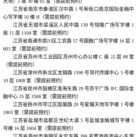
天地）1 座 30 楼 05 室（需提前预约）
江苏省南京市秦淮区汉中路 1 号新街口南京国际金融中
心写字楼 10 楼 H（需提前预约）
江苏省无锡市梁溪区人民中路 139 号恒隆广场写字楼 1
座 11 层 1104 室（需提前预约）
江苏省南通市崇川区工农路 57 号圆融广场写字楼 16 层 1
603 室（需提前预约）
江苏省苏州市工业园区苏州中心办公楼 C 座 22 层 08 室
（需提前预约）
江苏省常州市新北区龙锦路 1590 号现代传媒中心 5 号楼
10 层 1008 室（需提前预约）
江苏省徐州市鼓楼区淮海东路 29 号苏宁广场 IFC 国际金
融中心 35 层 3508 室（需提前预约）
江苏省扬州市邗江区国展路 29 号星耀天地写字楼 1 号楼
1803 室（需提前预约）
江苏省盐城市盐都区世纪大道 5 号盐城金融城写字楼 1
号楼 16 层 1604 室（需提前预约）
江苏省泰州市海陵区永定东路 399 号置地商务中心东塔