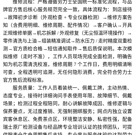
维修流程：严格遵循劳力士全国统一标准化流程，与品
牌官方售后核心服务规范完全一致，具体流程为：到店接待
→故障初步诊断（外观检查 + 专业仪器检测）→维修方案告
知（含费用明细、维修周期、配件情况）→客户确认→开具
正规维修单据→机芯拆解 / 外观修复（无尘恒温环境操作）→
零件清洗与上油→组装精准调试→防水压力 / 走时精度双重检
测→官方质检合格→短信通知取件→售后质保说明。本次模
拟维修（走时不准），工作人员现场完成全面检测，明确告
知为机芯需清洗校准，维修周期 7 个工作日，费用明细清晰
可查，全程透明可追溯，无任何隐形消费，完全符合劳力士
官方售后流程标准。
服务质量：工作人员着装统一、佩戴工牌，主动热情、
态度专业，接待时详细询问手表使用年限、故障细节、佩戴
场景；检测过程全程陪同，耐心讲解故障成因、维修逻辑与
保养要点，无过度推销、无强制捆绑服务；网点内独立设置
宾客休息区、免费茶点区，环境整洁安静、私密性强，配备
瑞士原厂检测设备与经品牌专业培训认证的技师团队，可提
供腕表全生命周期售后支持，专业度与服务体验均达到劳力