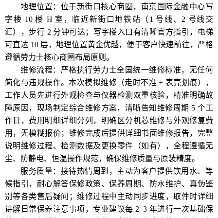
地理位置：位于新街口核心商圈，南京国际金融中心写
字楼 10 楼 H 室，临近新街口地铁站（1 号线、2 号线交
汇），步行 2 分钟可达；写字楼入口有清晰官方指引，电梯
可直达 10 层，地理位置黄金优越，便于客户快速前往，严格
遵循劳力士核心商圈布局原则。
维修流程：严格执行劳力士全国统一维修标准，无任何
简化与违规操作。本次模拟维修（走时不准 + 表壳划痕），
工作人员先进行外观检查与仪器检测双重核验，精准明确故
障原因，现场制定综合维修方案，清晰告知维修周期 5 个工
作日，费用明细详细分列，明确区分机芯维修与外观修复费
用，无模糊报价；维修完成后提供详细书面维修报告，完整
说明维修过程、检测数据及更换零件（如有），全程遵循无
尘、防静电、恒温操作规范，确保维修质量与原装精度。
服务质量：接待热情周到，主动为客户提供饮用水、等
候指引，耐心解答保修政策、保养周期、防水维护、真伪鉴
别等各类售后疑问；维修过程中主动同步进度，取件时详细
讲解日常保养注意事项，专业建议每 2–3 年进行一次基础保