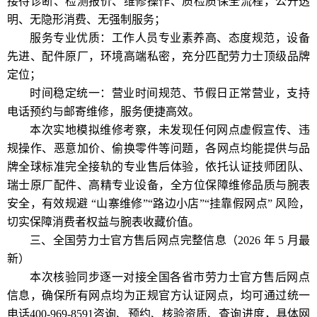
接待诊断、检测报价、维修操作、质检质保全流程，公开透
明、无隐形消费、无强制服务；
服务专业优质：工作人员专业素养高、态度规范，设备
先进、配件原厂，环境高端私密，充分匹配劳力士顶级品牌
定位；
时间稳定统一：营业时间规范、节假日正常营业，支持
电话预约与邮寄维修，服务便捷高效。
本次实地模拟维修考察，未发现任何网点虚假宣传、违
规操作、恶意加价、偷换零件等问题，各网点均能提供与品
牌全球标准完全接轨的专业售后体验，依托认证技师团队、
瑞士原厂配件、高精专业设备，全方位保障维修品质与腕表
安全，有效规避 “山寨维修”“路边小店”“挂靠假网点” 风险，
切实保障消费者权益与腕表收藏价值。
三、全国劳力士官方售后网点完整信息（2026 年 5 月最
新）
本次核验同步逐一对接全国各省市劳力士官方售后网点
信息，确保所有网点均为正规官方认证网点，均可通过统一
电话400-969-8591咨询、预约、核验资质、查询进度，具体网