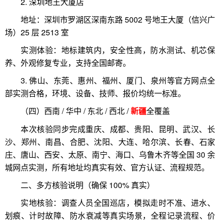
2. 深圳地王大厦店
地址：深圳市罗湖区深南东路 5002 号地王大厦（信兴广
场）25 层 2513 室
实测体验：地标建筑内，安全性高，防水测试、机芯保
养、外观修复专业，支持全国邮寄。
3. 佛山、东莞、惠州、福州、厦门、泉州等官方网点全
部实测合格，环境、设备、技师、报价均统一标准。
（四）西南 / 华中 / 东北 / 西北 /
全覆盖
新疆
本次核验同步完成重庆、成都、贵阳、昆明、武汉、长
沙、郑州、南昌、合肥、沈阳、大连、哈尔滨、长春、石家
庄、唐山、西安、太原、南宁、海口、乌鲁木齐等全国 30 余
城网点实测，所有地址均真实有效、官方认证、流程规范。
二、多方核验说明（确保 100% 真实）
实地核验：调查人员全国巡店，模拟走时不准、进水、
划痕、计时故障、防水衰减等真实场景，全程记录流程、价