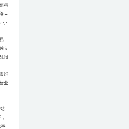
高精
修→
 小
易
独立
乱报
表维
营业
出站
证，
他事