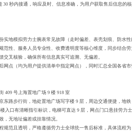
证，均能 30 秒内接通，响应及时、信息准确，为用户获取售后信息的
份实地模拟劳力士腕表常见故障（走时偏差、表壳划痕、防水性
规范性、服务人员专业性、收费透明度等核心维度，同步结合劳
馈交叉核验，确保所有信息真实可追溯、无偏差。
方售后网点（均为用户提供清单中指定网点），同时汇总全国各省市
9 号上海置地广场 9 楼 918 室
东路步行街，地处置地广场写字楼 9 层，周边交通便捷，地铁 
写字楼入口有清晰指引标识，电梯可直达 9 层，网点门口悬挂劳力
致，无地址偏差或挂靠情况。
程规范且透明，严格遵循劳力士全球统一售后标准，具体流程为