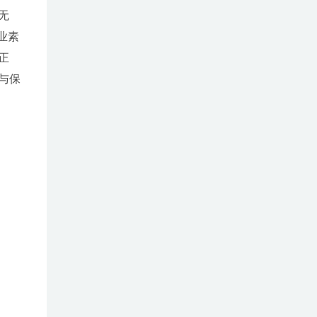
无
业素
正
与保