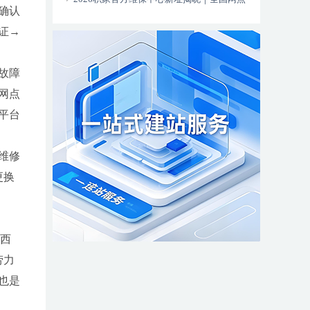
确认
更新全新服务热线同步上线
证→
故障
网点
平台
维修
更换
育西
劳力
也是