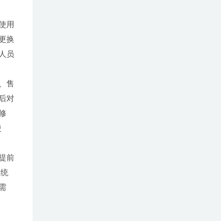
使用
更换
人员
、售
后对
修
使
提前
国统
需