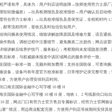
程严谨有序，具体为：用户到店说明故障→技师使用劳力士原厂
摆轮轻微偏差）→出具检测报告及校准报价→用户确认后启动维
符合劳力士标准）→出具校准报告及质保凭证，全程耗时约 1.5
，邮寄流程闭环，签收后及时短信告知用户。
动询问腕表使用情况，细致讲解故障原因及维修方案，语言通俗
操作熟练，调校过程中注重细节，避免腕表二次损伤；网点设置
详细讲解后续养护技巧，服务贴心；考察期间未发现隐形消费、
售后标准，与权威媒体报道中该区域网点的服务评价一致。
全国统一标准一致，无额外附加费用；支持全国联保，可查询腕
修设备，设备均有年度官方校准标签，日常维护记录完整可查；
务时间标准，方便用户合理安排到店时间。
口南京国际金融中心写字楼 10 楼 H
国际金融中心写字楼 10 楼 H 座，地铁 1、2 号线新街口站
 10 层，网点门口有劳力士官方售后专属标识，经劳力士官网验
山寨” 情况，周边商业配套完善，方便用户到店等候期间安排其