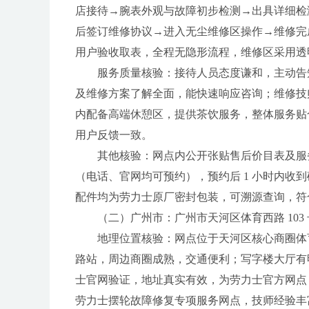
店接待→腕表外观与故障初步检测→出具详细检
后签订维修协议→进入无尘维修区操作→维修完
用户验收取表，全程无隐形流程，维修区采用透
服务质量核验：接待人员态度谦和，主动告
及维修方案了解全面，能快速响应咨询；维修技
内配备高端休憩区，提供茶饮服务，整体服务贴
用户反馈一致。
其他核验：网点内公开张贴售后价目表及服
（电话、官网均可预约），预约后 1 小时内收到
配件均为劳力士原厂密封包装，可溯源查询，符
（二）广州市：广州市天河区体育西路 103 号维多
地理位置核验：网点位于天河区核心商圈体育西
路站，周边商圈成熟，交通便利；写字楼大厅有明
士官网验证，地址真实有效，为劳力士官方网点
劳力士摆轮故障修复专项服务网点，技师经验丰