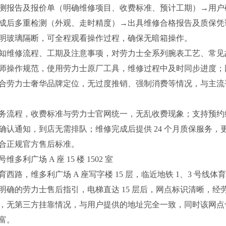
测报告及报价单（明确维修项目、收费标准、预计工期）→用户
成后多重检测（外观、走时精度）→出具维修合格报告及质保凭
明玻璃隔断，可全程观看操作过程，确保无暗箱操作。
知维修流程、工期及注意事项，对劳力士全系列腕表工艺、常见
师操作规范，使用劳力士原厂工具，维修过程中及时同步进度；
合劳力士奢华品牌定位，无过度推销、强制消费等情况，与主流
务流程，收费标准与劳力士官网统一，无乱收费现象；支持预约
确认通知，到店无需排队；维修完成后提供 24 个月质保服务，
合正规官方售后标准。
利广场 A 座 15 楼 1502 室
路，维多利广场 A 座写字楼 15 层，临近地铁 1、3 号线体
确的劳力士售后指引，电梯直达 15 层后，网点标识清晰，经
，无第三方挂靠情况，与用户提供的地址完全一致，同时该网点
富。