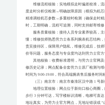
维修流程核验：实地模拟走时偏差校准，流
度走时分析仪检测→明确故障原因（模拟为机芯
精准调校机芯参数→多重校时检测（确保走时精度
时，工期明确，流程可追溯，同时支持邮寄维修
服务质量核验：接待人员专业素养较高，主
懂；维修技师熟悉劳力士各系列腕表机芯结构，
贵宾接待区，保障用户隐私，维修完成后，技师
价等问题，服务态度与专业度均达到劳力士官方
其他核验：收费标准透明，与劳力士官网及
修历史记录；网点配备全套劳力士原厂检测与维
时间为 9:00-19:00，符合高端腕表售后服
（三）南京市：南京市秦淮区汉中路 1 号新街
地理位置核验：网点位于新街口核心商圈，南京
步行 3 分钟可达，写字楼标识清晰，电梯可直达
地址真实，为劳力士官方网点，无地址错误或 “