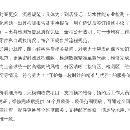
封圈更换，流程规范，具体为：到店登记→防水性能专业检测（
化问题→出具检测报告及更换报价→用户确认后签订维修协议→
）→出具检测报告及质保凭证，全程公开透明，每一步均有工作
零件私自调换情况，符合正规售后流程规范。
导用户就座，耐心解答售后相关疑问，对劳力士腕表的保养知识
规范，更换密封圈过程细致，检测数据精准至微米级，维修完成
力士全球统一的高端简约风格，分区清晰（接待区、检测区、维
等情况，符合劳力士 “守护每一枚时计的精准与优雅” 的服务
价明细清晰，无模糊收费项目；支持预约维修，预约后工作人员
凭证；维修完成后提供 24 个月质保，质保范围明确，可通过全
障排查、配件更换等全维度服务，支持邮寄维修，满足异地用户
准一致。