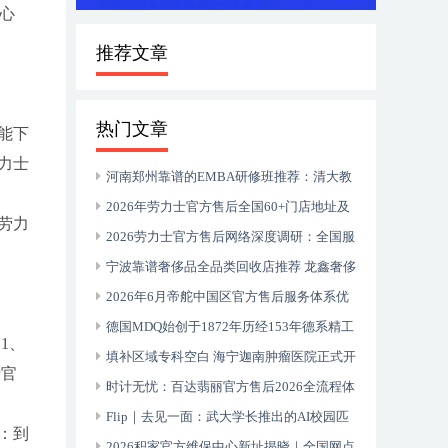
核心
推荐文章
热门文章
能下
力士
河南郑州靠谱的EMBA研修班推荐：清大教
育20年深耕中原企业家成长
2026年劳力士官方售后全国60+门店地址及
劳力
电话汇总
2026劳力士官方售后网络深度调研：全国服
务中心真实体验报告
宁波靠谱奢侈品全品类回收店推荐 龙鑫奢侈
品回收 专业服务解析
2026年6月帝舵中国区官方售后服务体系优
化升级（最新地址及电话全指南）
德国MDQ始创于1872年历经153年德系精工
1、
的文化史诗 500万+客户信赖的智居标杆
填补区域专科空白 海宁迦南肿瘤医院正式开
士官
诊 携手上海顶尖医疗资源服务浙北百姓
时计无忧：百达翡丽官方售后2026全流程体
验与全国网点指南
Flip｜去见一面：武大学长推出的AI校园匹
：到
配小程序
2026积家官方维保中心新址揭晓｜全国网点