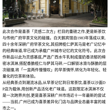
此次合作是喜茶「灵感二次方」栏目的重磅之作,更是新茶饮
与传统广府早茶文化的碰撞。白天鹅宾馆自1983年落成以来,
四十余年深耕广府早茶文化,其招牌榄仁萨其马是老广记忆中
的经典味道,早已成为承载广州城市记忆的文化符号。此次合
作新品以此为灵感基底,严选广西水牛乳制成蛋奶香浓郁的绵
密冰淇淋,搭配香脆榄仁与萨其马碎,一口解锁冰滑与酥脆的层
次碰撞,将「一盅两件慢慢叹」的早茶情怀,转化为年轻化、轻
量化的饮茶新体验。
从经典茶点到潮流冰品,从早茶记忆到日常茶饮,喜茶以沙面D
P店为载体,用创新产品活化老广味道。这款限定冰淇淋不仅
是一次跨界共创,更是喜茶深耕广州市场近十一年最新的尝试
——当前,广州已成为喜茶差异化门店与品牌业态最丰富的城
市之一。