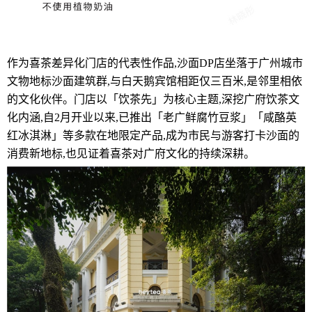
作为喜茶差异化门店的代表性作品,沙面DP店坐落于广州城市
文物地标沙面建筑群,与白天鹅宾馆相距仅三百米,是邻里相依
的文化伙伴。门店以「饮茶先」为核心主题,深挖广府饮茶文
化内涵,自2月开业以来,已推出「老广鲜腐竹豆浆」「咸酪英
红冰淇淋」等多款在地限定产品,成为市民与游客打卡沙面的
消费新地标,也见证着喜茶对广府文化的持续深耕。