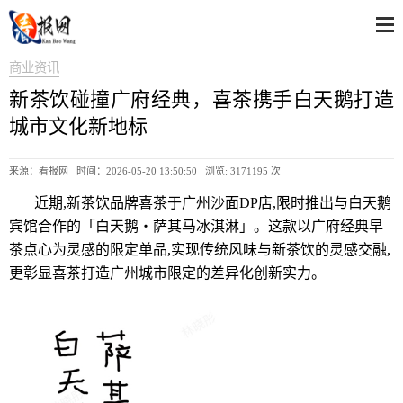
商业资讯
新茶饮碰撞广府经典，喜茶携手白天鹅打造
城市文化新地标
来源：看报网 时间：2026-05-20 13:50:50 浏览:
3171195 次
近期,新茶饮品牌喜茶于广州沙面DP店,限时推出与白天鹅
宾馆合作的「白天鹅・萨其马冰淇淋」。这款以广府经典早
茶点心为灵感的限定单品,实现传统风味与新茶饮的灵感交融,
更彰显喜茶打造广州城市限定的差异化创新实力。