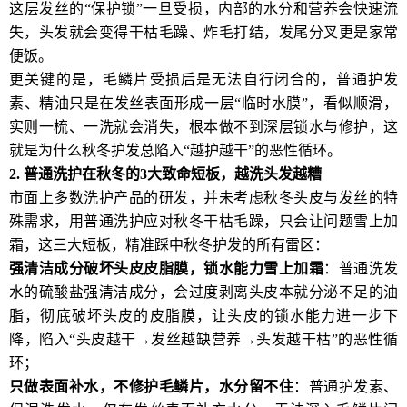
这层发丝的“保护锁”一旦受损，内部的水分和营养会快速流
失，头发就会变得干枯毛躁、炸毛打结，发尾分叉更是家常
便饭。
更关键的是，毛鳞片受损后是无法自行闭合的，普通护发
素、精油只是在发丝表面形成一层“临时水膜”，看似顺滑，
实则一梳、一洗就会消失，根本做不到深层锁水与修护，这
就是为什么秋冬护发总陷入“越护越干”的恶性循环。
2.
普通洗护在秋冬的
3
大致命短板，越洗头发越糟
市面上多数洗护产品的研发，并未考虑秋冬头皮与发丝的特
殊需求，用普通洗护应对秋冬干枯毛躁，只会让问题雪上加
霜，这三大短板，精准踩中秋冬护发的所有雷区：
强清洁成分破坏头皮皮脂膜，锁水能力雪上加霜
：普通洗发
水的硫酸盐强清洁成分，会过度剥离头皮本就分泌不足的油
脂，彻底破坏头皮的皮脂膜，让头皮的锁水能力进一步下
降，陷入“头皮越干→发丝越缺营养→头发越干枯”的恶性循
环；
只做表面补水，不修护毛鳞片，水分留不住
：普通护发素、