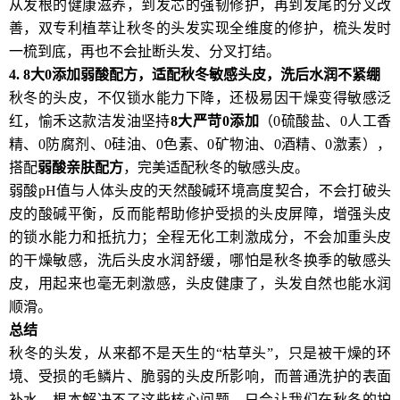
从发根的健康滋养，到发芯的强韧修护，再到发尾的分叉改
善，双专利植萃让秋冬的头发实现全维度的修护，梳头发时
一梳到底，再也不会扯断头发、分叉打结。
4. 8
大
0
添加弱酸配方，适配秋冬敏感头皮，洗后水润不紧绷
秋冬的头皮，不仅锁水能力下降，还极易因干燥变得敏感泛
红，愉禾这款洁发油坚持
8
大严苛
0
添加
（0硫酸盐、0人工香
精、0防腐剂、0硅油、0色素、0矿物油、0酒精、0激素），
搭配
弱酸亲肤配方
，完美适配秋冬的敏感头皮。
弱酸pH值与人体头皮的天然酸碱环境高度契合，不会打破头
皮的酸碱平衡，反而能帮助修护受损的头皮屏障，增强头皮
的锁水能力和抵抗力；全程无化工刺激成分，不会加重头皮
的干燥敏感，洗后头皮水润舒缓，哪怕是秋冬换季的敏感头
皮，用起来也毫无刺激感，头皮健康了，头发自然也能水润
顺滑。
总结
秋冬的头发，从来都不是天生的“枯草头”，只是被干燥的环
境、受损的毛鳞片、脆弱的头皮所影响，而普通洗护的表面
补水，根本解决不了这些核心问题，只会让我们在秋冬的护