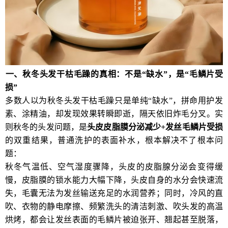
一、秋冬头发干枯毛躁的真相：不是“缺水”，是“毛鳞片受
损”
多数人以为秋冬头发干枯毛躁只是单纯“缺水”，拼命用护发
素、涂精油，却发现效果转瞬即逝，隔天依旧炸毛分叉。实
则秋冬的头发问题，是
头皮皮脂膜分泌减少
+
发丝毛鳞片受损
的双重结果，普通洗护的表面补水，根本解决不了根本问
题：
秋冬气温低、空气湿度骤降，头皮的皮脂腺分泌会变得缓
慢，皮脂膜的锁水能力大幅下降，头皮自身的水分会快速流
失，毛囊无法为发丝输送充足的水润营养；同时，冷风的直
吹、衣物的静电摩擦、频繁洗头的清洁刺激、吹头发的高温
烘烤，都会让发丝表面的毛鳞片被迫张开、翘起甚至脱落，