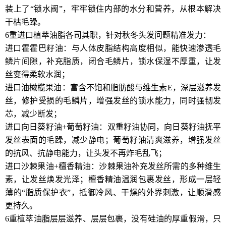
装上了“锁水阀”，牢牢锁住内部的水分和营养，从根本解决
干枯毛躁。
6重进口植萃油脂各司其职，针对秋冬头发问题精准发力：
进口霍霍巴籽油：与人体皮脂结构高度相似，能快速渗透毛
鳞片间隙，补充脂质，闭合毛鳞片，锁水保湿不厚重，让发
丝变得柔软水润；
进口油橄榄果油：富含不饱和脂肪酸与维生素E，深层滋养发
丝，修护受损的毛鳞片，增强发丝的锁水能力，同时强韧发
芯，减少断发；
进口向日葵籽油+葡萄籽油：双重籽油协同，向日葵籽油抚平
发丝表面的毛躁，减少静电；葡萄籽油清爽滋养，增强发丝
的抗风、抗静电能力，让头发不再炸毛乱飞；
进口沙棘果油+檀香精油：沙棘果油补充发丝所需的多种维生
素，让发丝焕发光泽；檀香精油温润包裹发丝，形成一层轻
薄的“脂质保护衣”，抵御冷风、干燥的外界刺激，让顺滑感
更持久。
6重植萃油脂层层滋养、层层包裹，没有硅油的厚重假滑，只