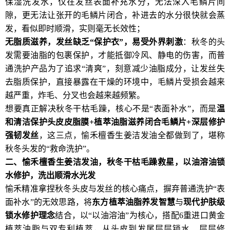
保湿洗发水，仅在发丝表面补充水分，无法深入毛鳞片间
隙，更无法让张开的毛鳞片闭合，补进去的水分很快就会蒸
发，看似即时顺滑，实则毫无长效性；
无脂质滋养，发丝缺乏
“
保护衣
”
，易受外界刺激
：秋冬的头
发需要油脂的包裹保护，才能抵御冷风、静电的伤害，而普
通洗护产品为了追求“清爽”，刻意减少油脂成分，让发丝失
去脂质保护，直接暴露在干燥的环境中，毛鳞片受损会越来
越严重，炸毛、分叉也会越来越频繁。
想要真正解决秋冬干枯毛躁，核心不是“表面补水”，而是
温
和清洁保护头皮皮脂膜
+
植萃油脂滋养闭合毛鳞片
+
深层修护
强韧发丝
，这三点，愉禾檀香生姜洁发油全都做到了，堪称
秋冬头发的“救命洗护”。
二、愉禾檀香生姜洁发油，秋冬干枯毛躁救星，以油溶油锁
水修护，洗出顺滑水光发
愉禾精准拿捏秋冬头皮与发丝的核心痛点，摒弃普通洗护“表
面补水”的无效思路，将
东方植萃油脂养发智慧
与
现代护肤级
锁水修护理念
结合，以“以油溶油”为核心，搭配6重进口黄金
植萃油脂与双专利植萃，从头皮到发尾层层锁水、层层修