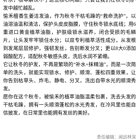
发中越忙越乱。
愉禾檀香生姜洁发油，作为秋冬干枯毛躁的“救命洗护”，以
油溶油温和清洁，保护头皮皮脂膜，守住秋冬锁水底线；用6
重进口黄金植萃油脂，护肤级锁水滋养，闭合受损的毛鳞
片，让头发牢牢锁住水分；以双专利植萃活性成分，从发根
到发尾层层修护，强韧发丝，告别断发分叉；更以8大0添加
弱酸配方，适配秋冬敏感头皮，洗后水润不紧绷。
它让秋冬的护发，不再是繁琐的“补水+抹精油”，而是一次简
单的洗头，就能实现锁水、修护、顺滑、蓬松四重效果，让
你告别枯草头、炸毛、静电、分叉，洗出自带水光的顺滑秀
发。
愿你在这个秋冬，被愉禾的植萃油脂温柔包裹，洗去头发的
干枯毛躁，拥有一头顺滑蓬松的水光秀发，在冷风里也能自
信披发，在日常里也能拥有发丝的美好。
责任编辑：闻远林深