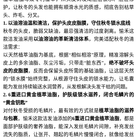
护，让秋冬的头发也能拥有顺滑水光的质感，彻底告别枯草
头、炸毛、分叉。
1.
以油溶油温和清洁，保护头皮皮脂膜，守住秋冬锁水底线
秋冬的头皮，脆弱又缺油，最忌强清洁的过度剥离。愉禾这
款洁发油采用
以油溶油的革新清洁体系
，完美适配秋冬的清
洁需求：
以天然植萃油脂为基底，根据“相似相溶”原理，精准溶解头
皮上的多余油脂、灰尘污垢，只带走“脏东西”，
绝不破坏头
皮的皮脂膜
，反而会保留头皮所需的基础油脂，让这层天然
的“锁水膜”始终完整，从根源守住头皮的锁水能力，让毛囊
能为发丝持续输送水润营养，从发根解决头发干枯的问题。
2. 6
重进口黄金植萃油脂，护肤级锁水滋养，闭合毛鳞片的
“
黄金钥匙
”
对付秋冬受损的毛鳞片，最有效的方式就是
植萃油脂的滋养
与包裹
，愉禾这款洁发油添加的
6
重进口黄金植萃油脂
，都是
面部护肤级的奢养油脂，能深入发丝毛鳞片间隙，补充发丝
流失的脂质，让张开、翘起的毛鳞片慢慢闭合，就像给发丝