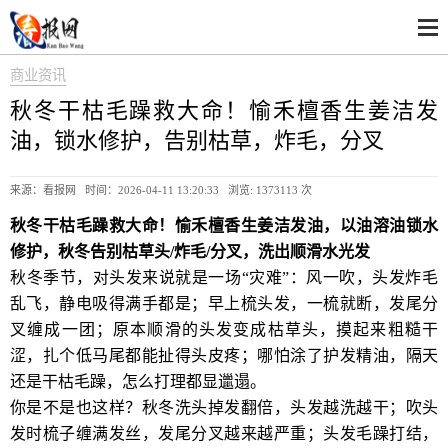
商业资讯
秋冬干枯毛躁救大命！愉禾檀香生姜洁发
油，锁水修护，告别枯草，炸毛，分叉
来源：看报网 时间：2026-04-11 13:20:33 浏览:
1373113 次
秋冬干枯毛躁救大命！愉禾檀香生姜洁发油，以油溶油锁水
修护，秋冬告别枯草头/炸毛/分叉，洗出顺滑水光发
秋冬季节，对头发来说就是一场“灾难”：风一吹，头发炸毛
乱飞，静电吸得满手都是；早上梳头发，一梳就断，发尾分
叉缠成一团；原本顺滑的头发变成枯草头，摸起来粗糙干
涩，扎个低马尾都能扯得头皮疼；哪怕涂了护发精油，隔天
还是干枯毛躁，怎么打理都显邋遢。
你是不是也这样？秋冬洗头掉发翻倍，头发越洗越干；吹头
发时梳子缠满发丝，发尾分叉越来越严重；头发毛躁打结，