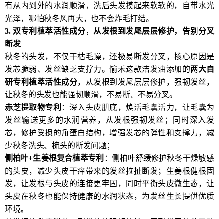
有从内到外的水润顺滑，洗后头发摸起来软软的，自带水光
光泽，哪怕秋冬风再大，也不会炸毛打结。
3.
双专利植萃活性成分，从发根到发尾层层修护，告别分叉
断发
秋冬的头发，不仅干枯毛躁，还极易断发分叉，核心原因是
发芯脆弱、发丝缺乏支撑力。愉禾这款洁发油添加的
两大自
研专利植萃活性成分
，从发根到发尾层层修护，强韧发丝，
让秋冬的头发也能强韧顺滑，不易断、不易分叉。
赤芝提取物专利
：深入头皮肌底，焕活毛囊活力，让毛囊为
发丝输送更多的水润营养，从发根强韧发丝；同时深入发
芯，修护受损的角蛋白结构，增强发芯的弹性和支撑力，减
少秋冬洗头、梳头的断发问题；
侧柏叶
+
生姜根复合植萃专利
：侧柏叶舒缓修护秋冬干燥敏感
的头皮，减少头皮干痒带来的发丝拉扯断发；生姜根健根固
发，让发根与头皮的连接更牢固，同时平衡头皮微生态，让
头皮在秋冬也能保持健康的水润状态，为发丝生长提供优质
环境。